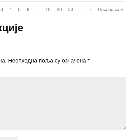
3
4
5
6
...
10
20
30
...
»
Последња »
кције
на.
Неопходна поља су означена
*