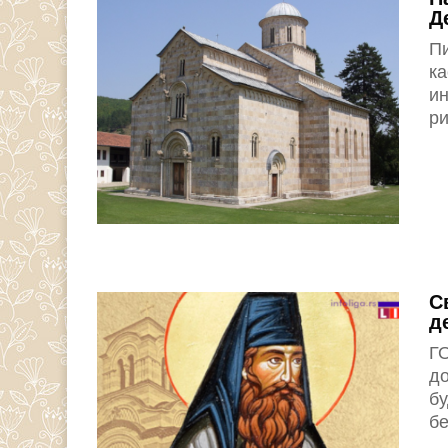
Д
П
ка
ин
ри
С
д
Г
до
бу
бе