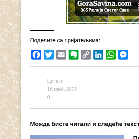
Поделите са пријатељима:
Facebook
Twitter
Email
Evernote
Copy
LinkedI
What
M
Link
Цитати
16 феб, 2022
0
Можда бисте читали и следеће текс
П