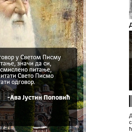
Д
с
ћ