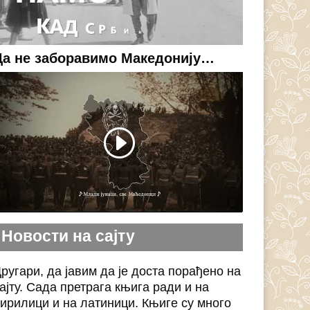
Да не заборавимо Македонију…
Новости на сајту
ругари, да јавим да је доста порађено на
ајту. Сада претрага књига ради и на
ирилици и на латиници. Књиге су много