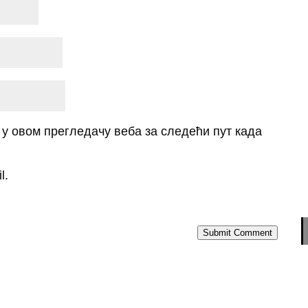
о у овом прегледачу веба за следећи пут када
l.
Submit Comment