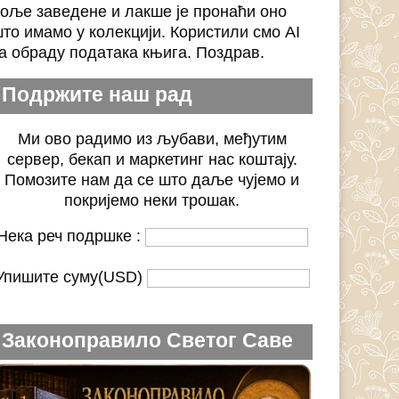
оље заведене и лакше је пронаћи оно
то имамо у колекцији. Користили смо AI
а обраду података књига. Поздрав.
Подржите наш рад
Ми ово радимо из љубави, међутим
сервер, бекап и маркетинг нас коштају.
Помозите нам да се што даље чујемо и
покријемо неки трошак.
Нека реч подршке :
Упишите суму(USD)
Законоправило Светог Саве