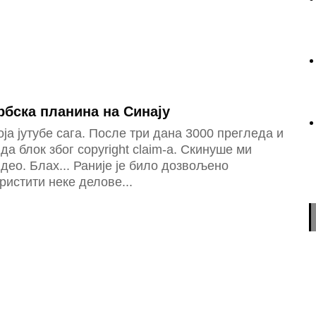
рбска планина на Синају
ја јутубе сага. После три дана 3000 прегледа и
да блок због copyright claim-а. Скинуше ми
део. Блах... Раније је било дозвољено
ристити неке делове...