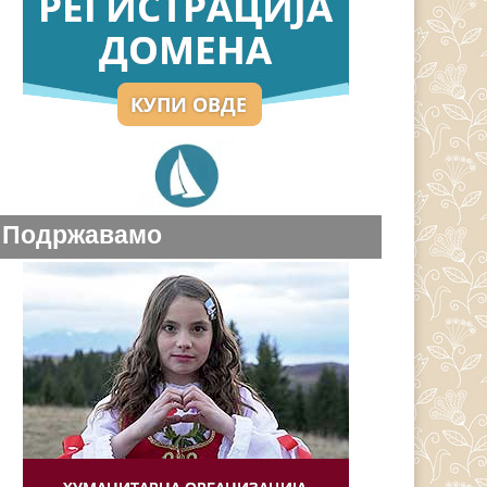
Подржавамо