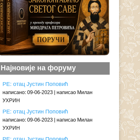
Најновије на форуму
РЕ: отац Јустин Поповић
написано: 09-06-2023
написао Милан
УХРИН
РЕ: отац Јустин Поповић
написано: 09-06-2023
написао Милан
УХРИН
РЕ: отац Јустин Поповић