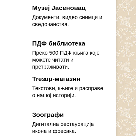
Музеј Јасеновац
Документи, видео снимци и
сведочанства.
ПДФ библиотека
Преко 500 ПДФ књига које
можете читати и
претраживати.
Treзор-магазин
Текстови, књиге и расправе
о нашој историји.
Зоографи
Дигитална рестаурација
икона и фресака.