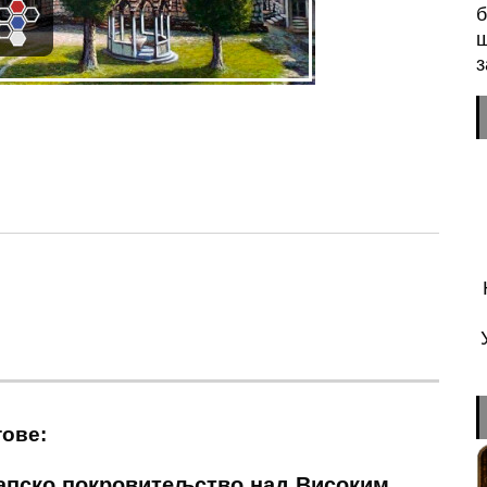
б
ш
з
n
sApp
essenger
тове:
апско покровитељство над Високим