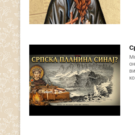
С
Мо
он
ви
ко