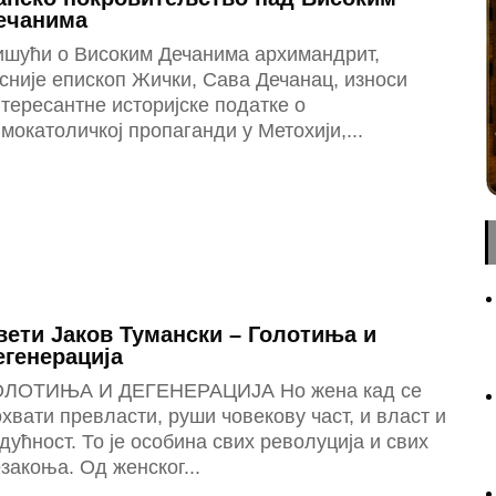
ечанима
ишући о Високим Дечанима архимандрит,
сније епископ Жички, Сава Дечанац, износи
тересантне историјске податке о
мокатоличкој пропаганди у Метохији,...
вети Јаков Тумански – Голотиња и
егенерација
ОЛОТИЊА И ДЕГЕНЕРАЦИЈА Но жена кад се
хвати превласти, руши човекову част, и власт и
дућност. То је особина свих револуција и свих
закоња. Од женског...