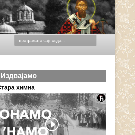
Издвајамо
Стара химна