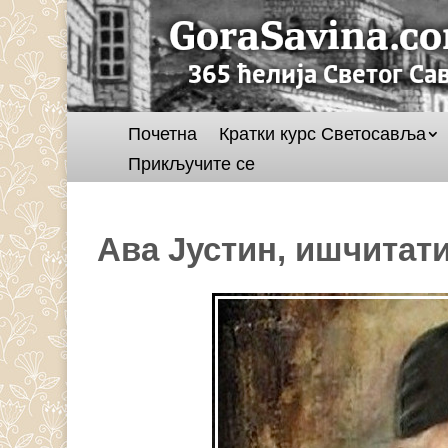
Почетна
Кратки курс Светосавља
Прикључите се
Ава Јустин, ишчитат