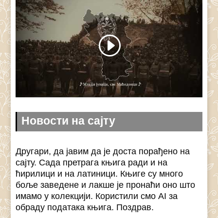
Новости на сајту
Другари, да јавим да је доста порађено на
сајту. Сада претрага књига ради и на
ћирилици и на латиници. Књиге су много
боље заведене и лакше је пронаћи оно што
имамо у колекцији. Користили смо AI за
обраду података књига. Поздрав.