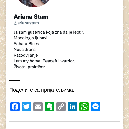
Поделите са пријатељима:
Facebook
Twitter
Email
Evernote
Copy
LinkedIn
WhatsAp
Messe
Link