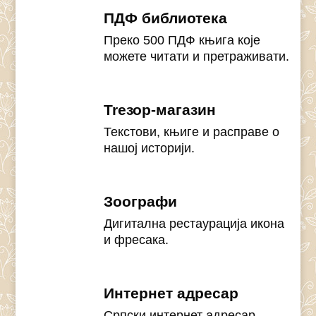
ПДФ библиотека
Преко 500 ПДФ књига које
можете читати и претраживати.
Treзор-магазин
Текстови, књиге и расправе о
нашој историји.
Зоографи
Дигитална рестаурација икона
и фресака.
Интернет адресар
Српски интернет адресар