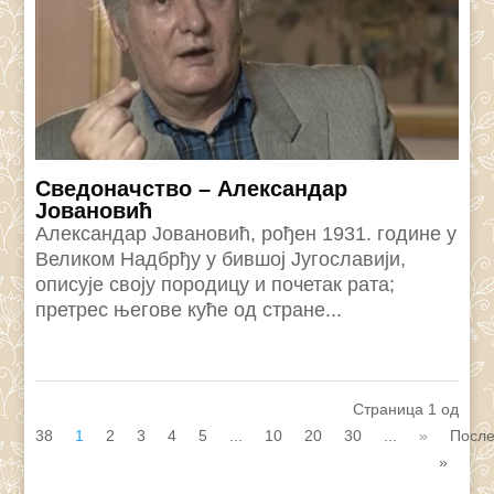
Сведоначство – Александар
Јовановић
Александар Јовановић, рођен 1931. године у
Великом Надбрђу у бившој Југославији,
описује своју породицу и почетак рата;
претрес његове куће од стране...
Страница 1 од
38
1
2
3
4
5
...
10
20
30
...
»
Посл
»