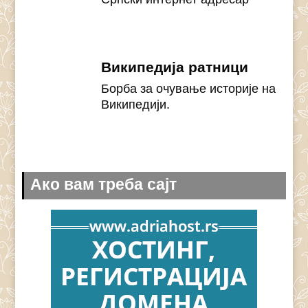
Википедија ратници
Борба за очување историје на
Википедији.
Ако вам треба сајт