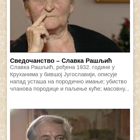
Сведочанство – Славка Рашљић
Славка Рашљић, рођена 1932. године у
Круханима у бившој Југославији, описује
напад усташа на породично имање; убиство
чланова породице и паљење куће; масовну...