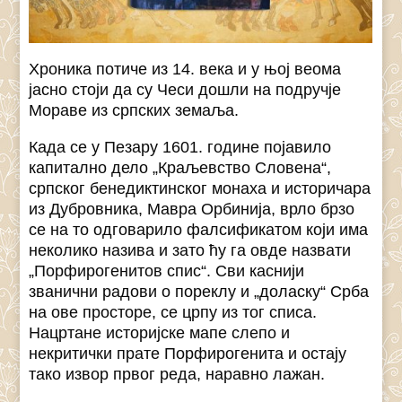
Хроника потиче из 14. века и у њој веома
јасно стоји да су Чеси дошли на подручје
Мораве из српских земаља.
Када се у Пезару 1601. године појавило
капитално дело „Краљевство Словена“,
српског бенедиктинског монаха и историчара
из Дубровника, Мавра Орбинија, врло брзо
се на то одговарило фалсификатом који има
неколико назива и зато ћу га овде назвати
„Порфирогенитов спис“. Сви каснији
званични радови о пореклу и „доласку“ Срба
на ове просторе, се црпу из тог списа.
Нацртане историјске мапе слепо и
некритички прате Порфирогенита и остају
тако извор првог реда, наравно лажан.