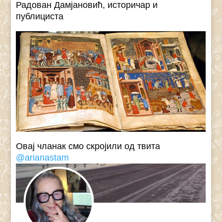
Радован Дамјановић, историчар и
публициста
Овај чланак смо скројили од твита
@arianastam