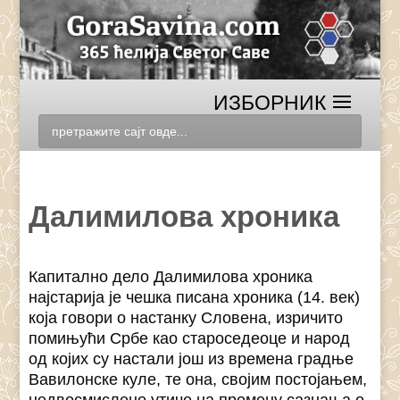
Далимилова хроника
Капитално дело Далимилова хроника
најстарија је чешка писана хроника (14. век)
која говори о настанку Словена, изричито
помињући Србе као староседеоце и народ
од којих су настали још из времена градње
Вавилонске куле, те она, својим постојањем,