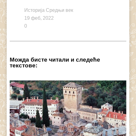
Историја Средњи век
19 феб, 2022
0
Можда бисте читали и следеће
текстове: