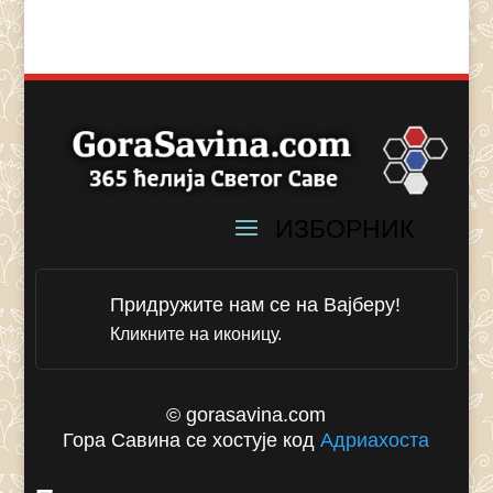
Придружите нам се на Вајберу!
Кликните на иконицу.
© gorasavina.com
Гора Савина се хостује код
Адриахоста