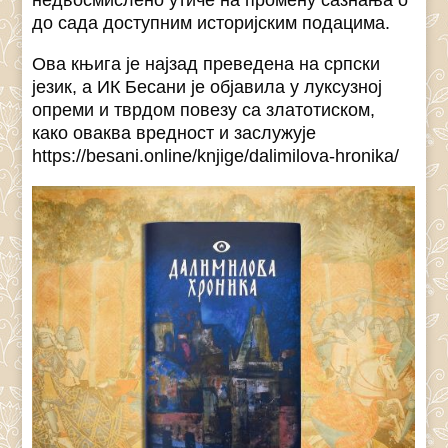
недвосмислено утиче на промену сазнања о
до сада доступним историјским подацима.
Ова књига је најзад преведена на српски
језик, а ИК Бесани је објавила у луксузној
опреми и тврдом повезу са златотиском,
како оваква вредност и заслужује
https://besani.online/knjige/dalimilova-hronika/