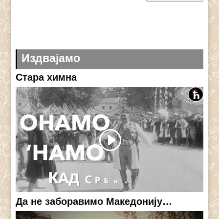
Издвајамо
Стара химна
Да не заборавимо Македонију…