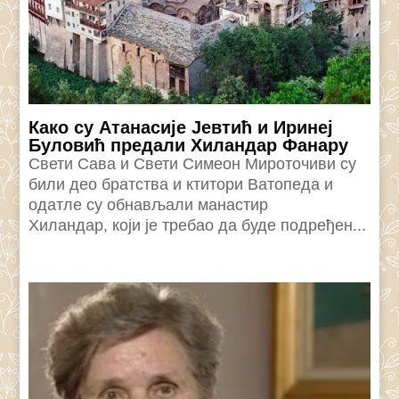
Како су Атанасије Јевтић и Иринеј
Буловић предали Хиландар Фанару
Свети Сава и Свети Симеон Мироточиви су
били део братства и ктитори Ватопеда и
одатле су обнављали манастир
Хиландар, који је требао да буде подређен...