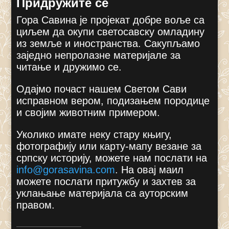
Придружите се
Гора Савина је пројекат добре воље са
циљем да окупи светосавску омладину
из земље и иностранства. Сакупљамо
заједно непролазне материјале за
читање и дружимо се.
Одајмо почаст нашем Светом Сави
исправном вером, подизањем породице
и својим животним примером.
Уколико имате неку стару књигу,
фотографију или карту-мапу везане за
српску историју, можете нам послати на
info@gorasavina.com
.
На овај маил
можете послати притужбу и захтев за
уклањање материјала са ауторским
правом.