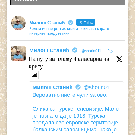
Милош Станић
Follow
Колекционар ретких књига | окинава карате |
интернет предузетник
Милош Станић
@shorin011
·
9 јул
На путу за плажу Фаласарна на
Криту...
Милош Станић
@shorin011
Вероватно нисте чули за ово.
Слика са турске телевизије. Мало
је познато да је 1913. Турска
предала све европске територије
балканским савезницима. Тако је