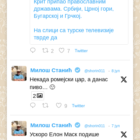
Крит припао православним
државама. Србији, Црној гори,
Бугарској и Грчкој.
На слици са турске телевизије
тврде да
2
7
Twitter
Милош Станић
@shorin011
·
8 јул
Некада ромејски цар, а данас
пиво… 🙂
2
9
Twitter
Милош Станић
@shorin011
·
7 јул
Ускоро Елон Маск подише