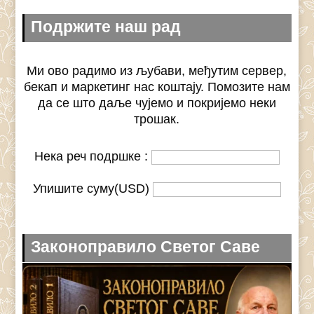
Подржите наш рад
Ми ово радимо из љубави, међутим сервер,
бекап и маркетинг нас коштају. Помозите нам
да се што даље чујемо и покријемо неки
трошак.
Нека реч подршке :
Упишите суму(USD)
Законоправило Светог Саве