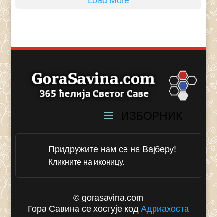
Load More
Придружите нам се на Вајберу!
Кликните на иконицу.
© gorasavina.com
Гора Савина се хостује код
Адриахоста