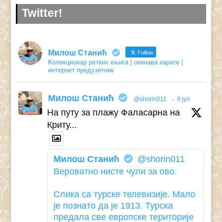
Twitter!
Милош Станић
Follow
Колекционар ретких књига | окинава карате |
интернет предузетник
Милош Станић
@shorin011
·
9 јул
На путу за плажу Фаласарна на
Криту...
Милош Станић
@shorin011
Вероватно нисте чули за ово.
Слика са турске телевизије. Мало
је познато да је 1913. Турска
предала све европске територије