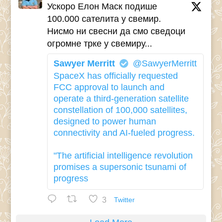
Ускоро Елон Маск подише
100.000 сателита у свемир.
Нисмо ни свесни да смо сведоци
огромне трке у свемиру...
Sawyer Merritt
@SawyerMerritt
SpaceX has officially requested
FCC approval to launch and
operate a third-generation satellite
constellation of 100,000 satellites,
designed to power human
connectivity and AI-fueled progress.
"The artificial intelligence revolution
promises a supersonic tsunami of
progress
3
Twitter