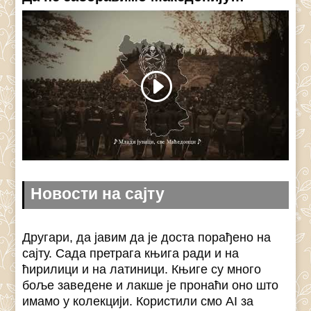
Новости на сајту
Другари, да јавим да је доста порађено на
сајту. Сада претрага књига ради и на
ћирилици и на латиници. Књиге су много
боље заведене и лакше је пронаћи оно што
имамо у колекцији. Користили смо AI за