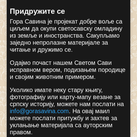
Придружите се
Гора Савина је пројекат добре воље са
циљем да окупи светосавску омладину
из земље и иностранства. Сакупљамо
заједно непролазне материјале за
читање и дружимо се.
Одајмо почаст нашем Светом Сави
исправном вером, подизањем породице
и својим животним примером.
Уколико имате неку стару књигу,
фотографију или карту-мапу везане за
српску историју, можете нам послати на
info@gorasavina.com
.
На овај маил
можете послати притужбу и захтев за
уклањање материјала са ауторским
правом.