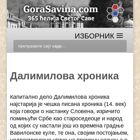
Далимилова хроника
Капитално дело Далимилова хроника
најстарија је чешка писана хроника (14. век)
која говори о настанку Словена, изричито
помињући Србе као староседеоце и народ
од којих су настали још из времена градње
Вавилонске куле, те она, својим постојањем,