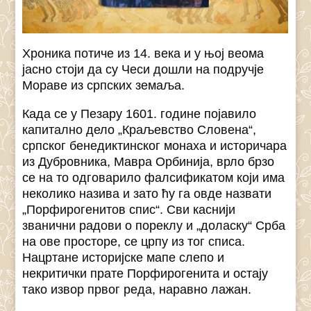
Хроника потиче из 14. века и у њој веома
јасно стоји да су Чеси дошли на подручје
Мораве из српских земаља.
Када се у Пезару 1601. године појавило
капитално дело „Краљевство Словена“,
српског бенедиктинског монаха и историчара
из Дубровника, Мавра Орбинија, врло брзо
се на то одговарило фалсификатом који има
неколико назива и зато ћу га овде назвати
„Порфирогенитов спис“. Сви каснији
званични радови о пореклу и „доласку“ Срба
на ове просторе, се црпу из тог списа.
Нацртане историјске мапе слепо и
некритички прате Порфирогенита и остају
тако извор првог реда, наравно лажан.