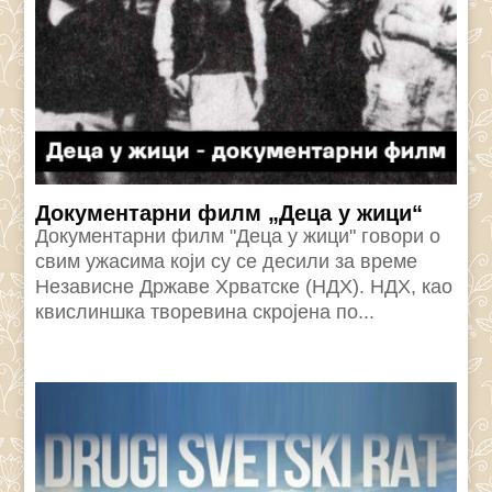
Документарни филм „Деца у жици“
Документарни филм "Деца у жици" говори о
свим ужасима који су се десили за време
Независне Државе Хрватске (НДХ). НДХ, као
квислиншка творевина скројена по...