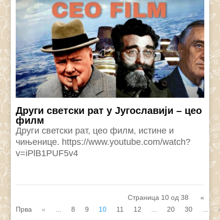
Други светски рат у Југославији – цео
филм
Други светски рат, цео филм, истине и
чињенице. https://www.youtube.com/watch?
v=iPlB1PUF5v4
Страница 10 од 38
«
Прва
«
...
8
9
10
11
12
...
20
30
...