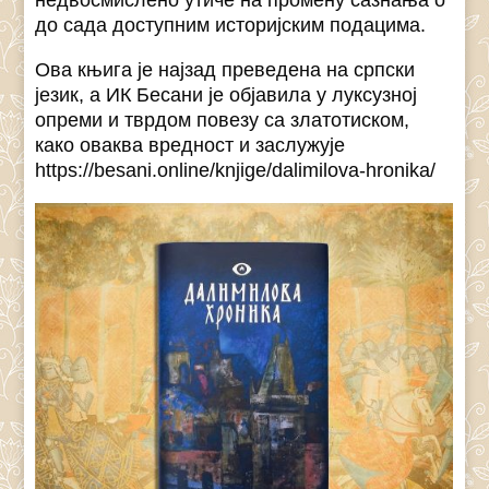
недвосмислено утиче на промену сазнања о
до сада доступним историјским подацима.
Ова књига је најзад преведена на српски
језик, а ИК Бесани је објавила у луксузној
опреми и тврдом повезу са златотиском,
како оваква вредност и заслужује
https://besani.online/knjige/dalimilova-hronika/