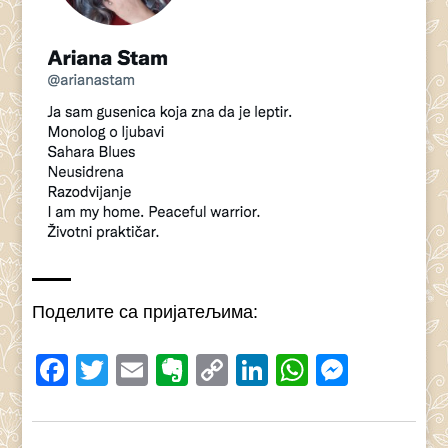
Поделите са пријатељима:
Facebook
Twitter
Email
Evernote
Copy
LinkedIn
WhatsAp
Messe
Link