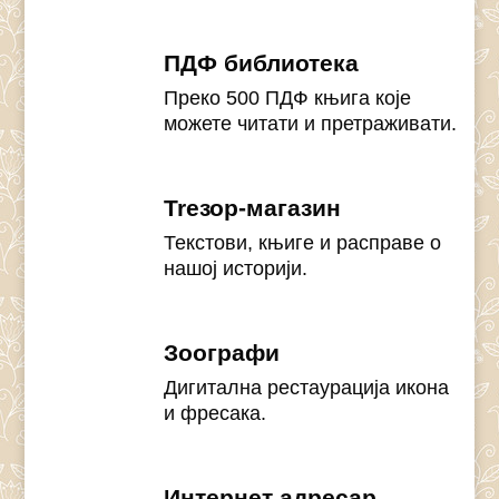
ПДФ библиотека
Преко 500 ПДФ књига које
можете читати и претраживати.
Treзор-магазин
Текстови, књиге и расправе о
нашој историји.
Зоографи
Дигитална рестаурација икона
и фресака.
Интернет адресар