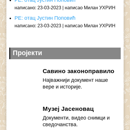
РЕ: отац Јустин Поповић
написано: 23-03-2023
написао Милан УХРИН
РЕ: отац Јустин Поповић
написано: 23-03-2023
написао Милан УХРИН
Пројекти
Савино законоправило
Најважнији документ наше
вере и историје.
Музеј Јасеновац
Документи, видео снимци и
сведочанства.