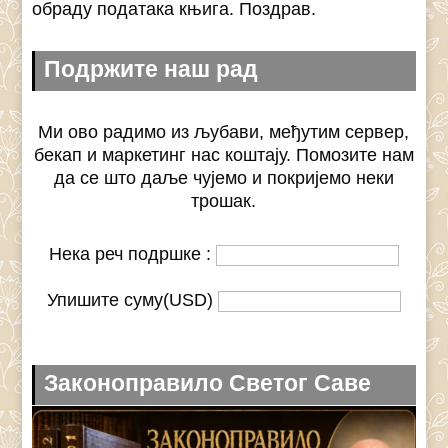
обраду података књига. Поздрав.
Подржите наш рад
Ми ово радимо из љубави, међутим сервер,
бекап и маркетинг нас коштају. Помозите нам
да се што даље чујемо и покријемо неки
трошак.
Нека реч подршке :
Упишите суму(USD)
Законоправило Светог Саве