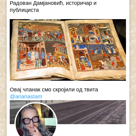
Радован Дамјановић, историчар и
публициста
Овај чланак смо скројили од твита
@arianastam