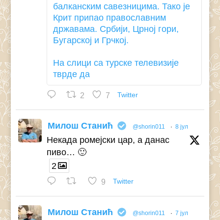
балканским савезницима. Тако је
Крит припао православним
државама. Србији, Црној гори,
Бугарској и Грчкој.
На слици са турске телевизије
тврде да
2
7
Twitter
Милош Станић
@shorin011
·
8 јул
Некада ромејски цар, а данас
пиво… 🙂
2
9
Twitter
Милош Станић
@shorin011
·
7 јул