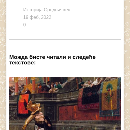
Историја Средњи век
19 феб, 2022
0
Можда бисте читали и следеће
текстове: