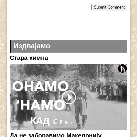
Submit Comment
Издвајамо
Стара химна
Да не заборавимо Македонију…