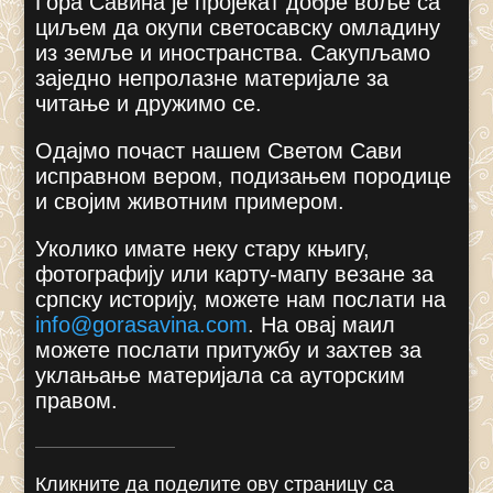
Гора Савина је пројекат добре воље са
циљем да окупи светосавску омладину
из земље и иностранства. Сакупљамо
заједно непролазне материјале за
читање и дружимо се.
Одајмо почаст нашем Светом Сави
исправном вером, подизањем породице
и својим животним примером.
Уколико имате неку стару књигу,
фотографију или карту-мапу везане за
српску историју, можете нам послати на
info@gorasavina.com
.
На овај маил
можете послати притужбу и захтев за
уклањање материјала са ауторским
правом.
Кликните да поделите ову страницу са