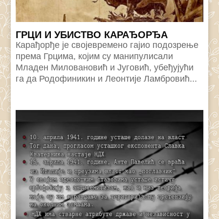
ГРЦИ И УБИСТВО КАРАЂОРЂА
Карађорђе је својевремено гајио подозрење
према Грцима, којим су манипулисали
Младен Миловановић и Југовић, убеђујући
га да Родофиникин и Леонтије Ламбровић...