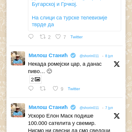
Бугарској и Грчкој.
На слици са турске телевизије
тврде да
2
7
Twitter
Милош Станић
@shorin011
·
8 јул
Некада ромејски цар, а данас
пиво… 🙂
2
9
Twitter
Милош Станић
@shorin011
·
7 јул
Ускоро Елон Маск подише
100.000 сателита у свемир.
Нисмо ни свесни да смо сведоци