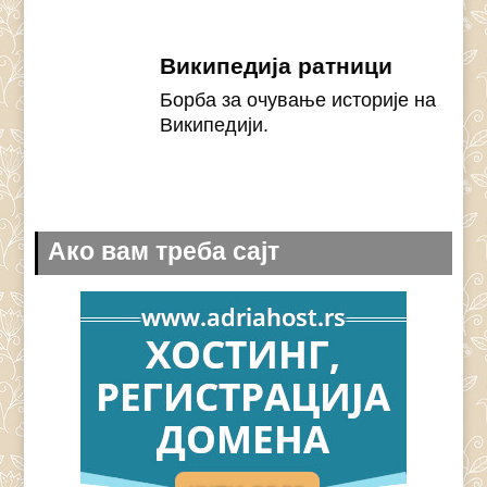
Википедија ратници
Борба за очување историје на
Википедији.
Ако вам треба сајт