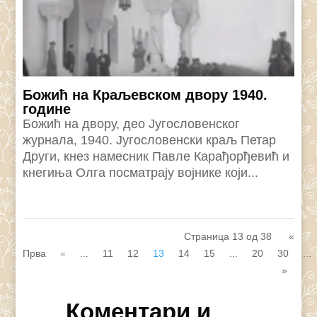
Божић на Краљевском двору 1940.
године
Божић на двору, део Југословенског
журнала, 1940. Југословенски краљ Петар
Други, кнез намесник Павле Карађорђевић и
кнегиња Олга посматрају војнике који...
Страница 13 од 38
«
Прва
«
...
11
12
13
14
15
...
20
30
...
»
Коментари и