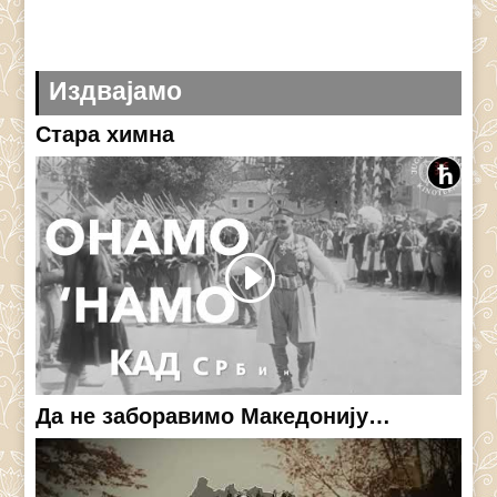
Издвајамо
Стара химна
Да не заборавимо Македонију…