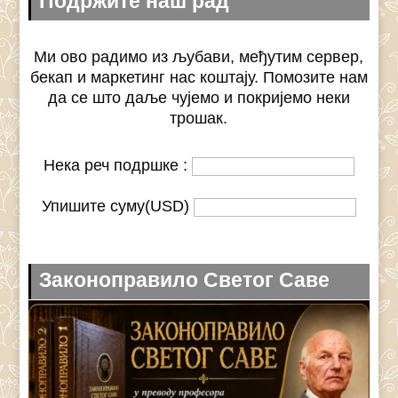
Подржите наш рад
Ми ово радимо из љубави, међутим сервер,
бекап и маркетинг нас коштају. Помозите нам
да се што даље чујемо и покријемо неки
трошак.
Нека реч подршке :
Упишите суму(USD)
Законоправило Светог Саве