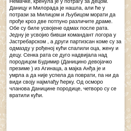
Немачке, кренула је у потрагу за децом.
Даницу и Милорада је нашла, али ће у
потрази за Милицом и Љубицом морати да
прође кроз две потпуно различите драме.
Обе су биле усвојене одмах после рата.
Једну је усвојио бивши командант логора у
Јастребарском , а други партизсан коме су за
одмазду у рођеној кући спалили оца, жену и
децу. Сенка рата се дуго надвијала над
породицом Будимир (Даницино девојачко
презиме ) из Агинаца, а мајка Анђа је и
умрла а да није успела да поврати, па ни да
види своју најмлађу ћерку. Од осморо
чланова Даницине породице, четворо су се
вратили кући.