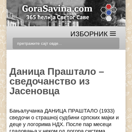
Даница Праштало –
сведочанство из
Јасеновца
Бањалучанка ДАНИЦА ПРАШТАЛО (1933)
сведочи о страшној судбини српских мајки и
деце у логорима НДХ. После пар месеци
гладовања у неком од логора система