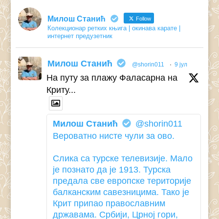
Милош Станић
Follow
Колекционар ретких књига | окинава карате |
интернет предузетник
Милош Станић
@shorin011
·
9 јул
На путу за плажу Фаласарна на
Криту...
Милош Станић
@shorin011
Вероватно нисте чули за ово.
Слика са турске телевизије. Мало
је познато да је 1913. Турска
предала све европске територије
балканским савезницима. Тако је
Крит припао православним
државама. Србији, Црној гори,