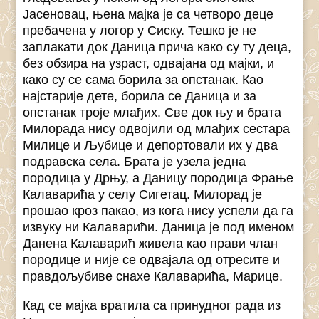
Јасеновац, њена мајка је са четворо деце
пребачена у логор у Сиску. Тешко је не
заплакати док Даница прича како су ту деца,
без обзира на узраст, одвајана од мајки, и
како су се сама борила за опстанак. Као
најстарије дете, борила се Даница и за
опстанак троје млађих. Све док њу и брата
Милорада нису одвојили од млађих сестара
Милице и Љубице и депортовали их у два
подравска села. Брата је узела једна
породица у Дрњу, а Даницу породица Фрање
Калаварића у селу Сигетац. Милорад је
прошао кроз пакао, из кога нису успели да га
извуку ни Калаварићи. Даница је под именом
Данена Калаварић живела као прави члан
породице и није се одвајала од отресите и
правдољубиве снахе Калаварића, Марице.
Кад се мајка вратила са принудног рада из