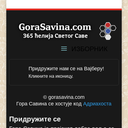
Придружите нам се на Вајберу!
Кликните на иконицу.
© gorasavina.com
Гора Савина се хостује код
Адриахоста
Придружите се