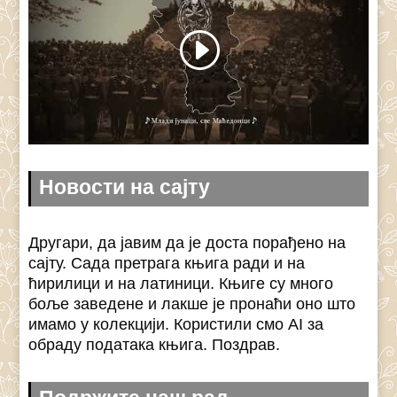
Новости на сајту
Другари, да јавим да је доста порађено на
сајту. Сада претрага књига ради и на
ћирилици и на латиници. Књиге су много
боље заведене и лакше је пронаћи оно што
имамо у колекцији. Користили смо AI за
обраду података књига. Поздрав.