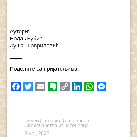
Аутори:
Нада Љубић
Душан Гавриловић
Поделите са пријатељима:
Facebook
Twitter
Email
Evernote
Copy
LinkedIn
WhatsAp
Messe
Link
Видео
|
Геноцид
|
Јасеновац
|
Сведочанства из Јасеновца
3 мај, 2022