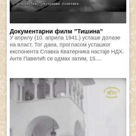
Документарни филм ”Тишина”
У априлу (10. априла 1941.) усташе долазе
на власт. Тог дана, прогласом усташког
експонента Славка Кватерника настаје НДХ.
Анте Павелић се одмах затим, 15....