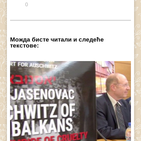
0
Можда бисте читали и следеће
текстове: