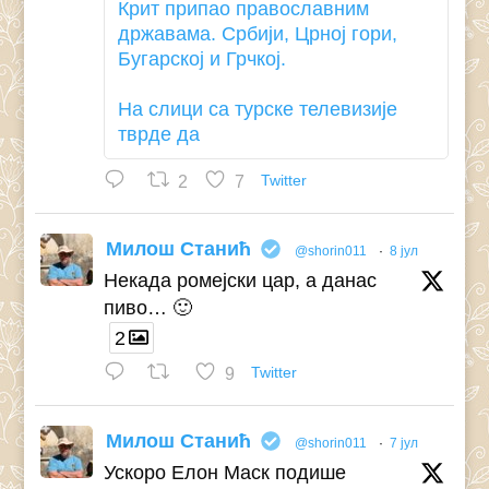
Крит припао православним
државама. Србији, Црној гори,
Бугарској и Грчкој.
На слици са турске телевизије
тврде да
2
7
Twitter
Милош Станић
@shorin011
·
8 јул
Некада ромејски цар, а данас
пиво… 🙂
2
9
Twitter
Милош Станић
@shorin011
·
7 јул
Ускоро Елон Маск подише