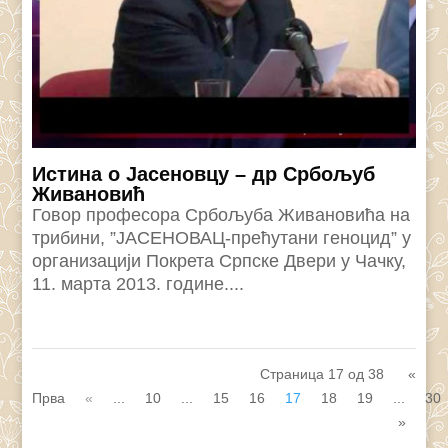
Истина о Јасеновцу – др Србољуб
Живановић
Говор професора Србољуба Живановића на
трибини, ”ЈАСЕНОВАЦ-прећутани геноцид” у
организацији Покрета Српске Двери у Чачку,
11. марта 2013. године....
Страница 17 од 38
«
Прва
«
...
10
...
15
16
17
18
19
...
30
»