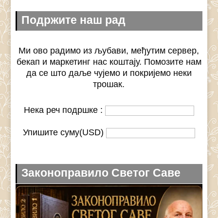
Подржите наш рад
Ми ово радимо из љубави, међутим сервер,
бекап и маркетинг нас коштају. Помозите нам
да се што даље чујемо и покријемо неки
трошак.
Нека реч подршке :
Упишите суму(USD)
Законоправило Светог Саве