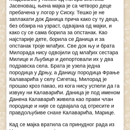
Јасеновац, њена мајка је са четворо деце
пребачена у логор у Сиску. Тешко је не
заплакати док Даница прича како су ту деца,
без обзира на узраст, одвајана од мајки, и
како су се сама борила за опстанак. Као
најстарије дете, борила се Даница и за
опстанак троје млађих. Све док њу и брата
Милорада нису одвојили од млађих сестара
Милице и Љубице и депортовали их у два
подравска села. Брата је узела једна
породица у Дрњу, а Даницу породица Фрање
Калаварића у селу Сигетац. Милорад је
прошао кроз пакао, из кога нису успели да га
извуку ни Калаварићи. Даница је под именом
Данена Калаварић живела као прави члан
породице и није се одвајала од отресите и
правдољубиве снахе Калаварића, Марице.
Кад се мајка вратила са принудног рада из