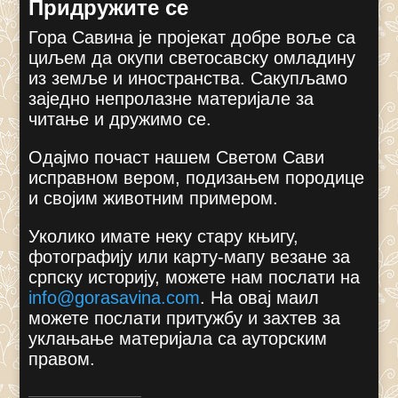
Придружите се
Гора Савина је пројекат добре воље са
циљем да окупи светосавску омладину
из земље и иностранства. Сакупљамо
заједно непролазне материјале за
читање и дружимо се.
Одајмо почаст нашем Светом Сави
исправном вером, подизањем породице
и својим животним примером.
Уколико имате неку стару књигу,
фотографију или карту-мапу везане за
српску историју, можете нам послати на
info@gorasavina.com
.
На овај маил
можете послати притужбу и захтев за
уклањање материјала са ауторским
правом.