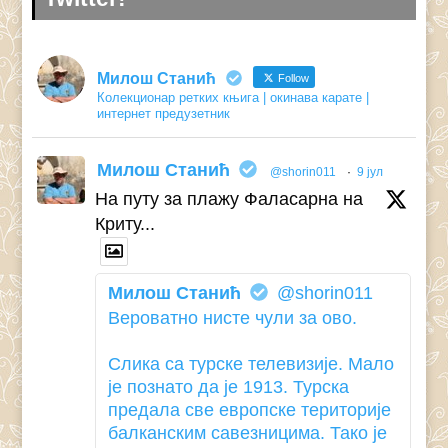
Милош Станић
Follow
Колекционар ретких књига | окинава карате |
интернет предузетник
Милош Станић
@shorin011
·
9 јул
На путу за плажу Фаласарна на
Криту...
Милош Станић
@shorin011
Вероватно нисте чули за ово.
Слика са турске телевизије. Мало
је познато да је 1913. Турска
предала све европске територије
балканским савезницима. Тако је