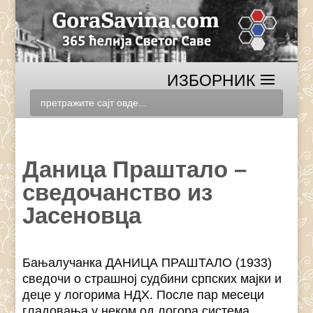
Даница Праштало –
сведочанство из
Јасеновца
Бањалучанка ДАНИЦА ПРАШТАЛО (1933)
сведочи о страшној судбини српских мајки и
деце у логорима НДХ. После пар месеци
гладовања у неком од логора система