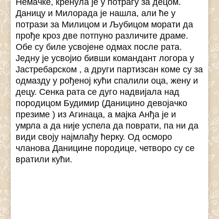
Немачке, кренула је у потрагу за децом.
Даницу и Милорада је нашла, али ће у
потрази за Милицом и Љубицом морати да
прође кроз две потпуно различите драме.
Обе су биле усвојене одмах после рата.
Једну је усвојио бивши командант логора у
Јастребарском , а други партизсан коме су за
одмазду у рођеној кући спалили оца, жену и
децу. Сенка рата се дуго надвијала над
породицом Будимир (Даницино девојачко
презиме ) из Агинаца, а мајка Анђа је и
умрла а да није успела да поврати, па ни да
види своју најмлађу ћерку. Од осморо
чланова Даницине породице, четворо су се
вратили кући.