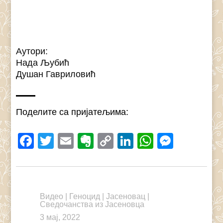
Аутори:
Нада Љубић
Душан Гавриловић
Поделите са пријатељима:
Facebook
Twitter
Email
Evernote
Copy
LinkedIn
WhatsAp
Messe
Link
Видео
|
Геноцид
|
Јасеновац
|
Сведочанства из Јасеновца
3 мај, 2022