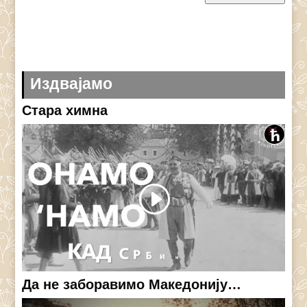
Издвајамо
Стара химна
Да не заборавимо Македонију…