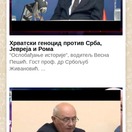
Хрватски геноцид против Срба,
Јевреја и Рома
“Ослобађање историје”, водитељ Весна
Пешић. Гост проф. др Србољуб
Живановић. ...