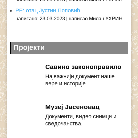
РЕ: отац Јустин Поповић
написано: 23-03-2023
написао Милан УХРИН
Пројекти
Савино законоправило
Најважнији документ наше
вере и историје.
Музеј Јасеновац
Документи, видео снимци и
сведочанства.