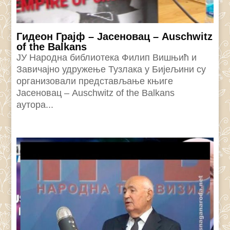
Гидеон Грајф – Јасеновац – Auschwitz
of the Balkans
ЈУ Народна библиотека Филип Вишњић и
Завичајно удружење Тузлака у Бијељини су
организовали представљање књиге
Јасеновац – Auschwitz of the Balkans
аутора...