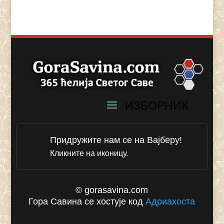
Придружите нам се на Вајберу!
Кликните на иконицу.
© gorasavina.com
Гора Савина се хостује код
Адриахоста