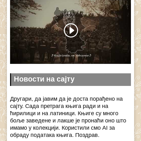
Новости на сајту
Другари, да јавим да је доста порађено на
сајту. Сада претрага књига ради и на
ћирилици и на латиници. Књиге су много
боље заведене и лакше је пронаћи оно што
имамо у колекцији. Користили смо AI за
обраду података књига. Поздрав.