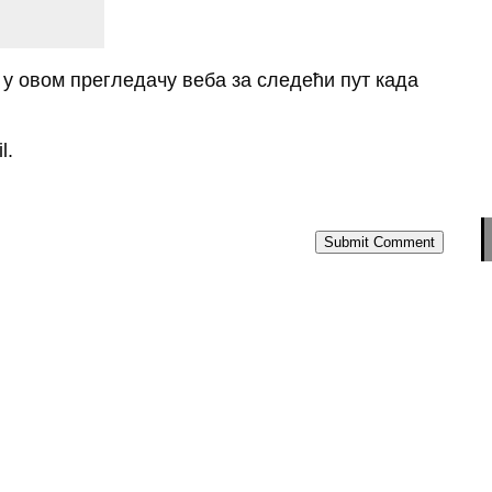
о у овом прегледачу веба за следећи пут када
l.
Submit Comment