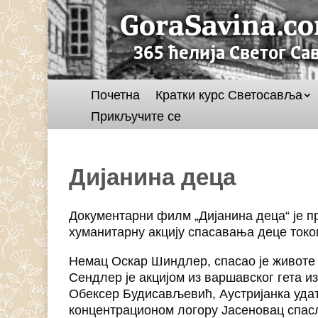
Почетна
Кратки курс Светосавља
Прикључите се
Дијанина деца
Документарни филм „Дијанина деца“ је пр
хуманитарну акцију спасавања деце током
Немац Оскар Шиндлер, спасао је животе 
Сендлер је акцијом из варшавског гета из
Обексер Будисављевић, Аустријанка удата
концентрационом логору Јасеновац спас