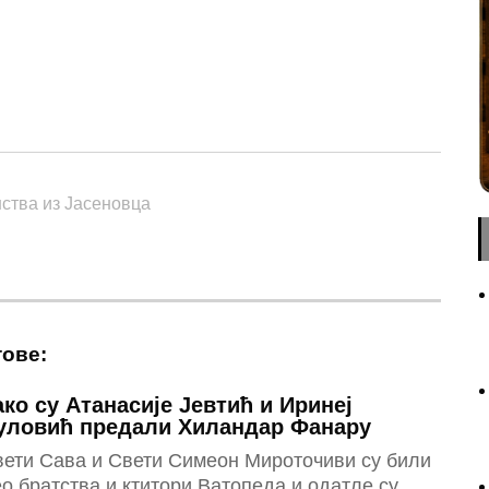
n
sApp
essenger
ства из Јасеновца
тове:
ако су Атанасије Јевтић и Иринеј
уловић предали Хиландар Фанару
вети Сава и Свети Симеон Мироточиви су били
о братства и ктитори Ватопеда и одатле су