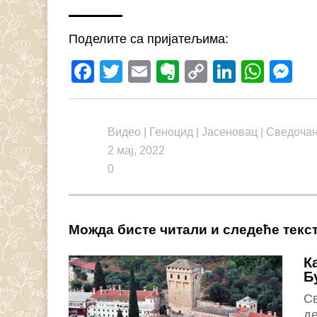
Поделите са пријатељима:
Facebook
Twitter
Email
Evernote
Copy
LinkedI
What
M
Link
Видео
|
Геноцид
|
Јасеновац
|
Сведочан
2 мај, 2022
0
Можда бисте читали и следеће текс
К
Б
С
де