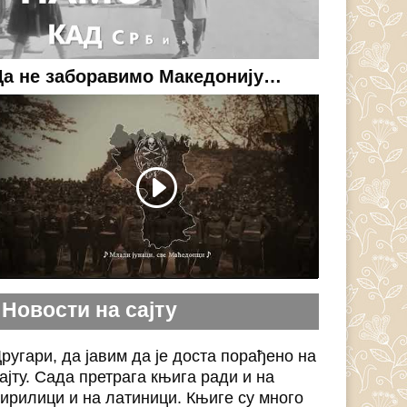
Да не заборавимо Македонију…
Новости на сајту
ругари, да јавим да је доста порађено на
ајту. Сада претрага књига ради и на
ирилици и на латиници. Књиге су много