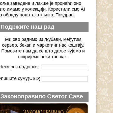
оље заведене и лакше је пронаћи оно
то имамо у колекцији. Користили смо AI
а обраду података књига. Поздрав.
Подржите наш рад
Ми ово радимо из љубави, међутим
сервер, бекап и маркетинг нас коштају.
Помозите нам да се што даље чујемо и
покријемо неки трошак.
Нека реч подршке :
Упишите суму(USD)
Законоправило Светог Саве