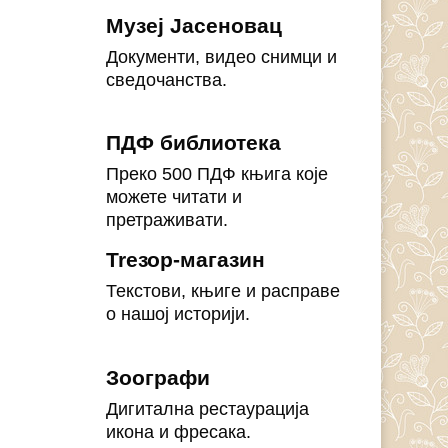
Музеј Јасеновац
Документи, видео снимци и
сведочанства.
ПДФ библиотека
Преко 500 ПДФ књига које
можете читати и
претраживати.
Treзор-магазин
Текстови, књиге и расправе
о нашој историји.
Зоографи
Дигитална рестаурација
икона и фресака.