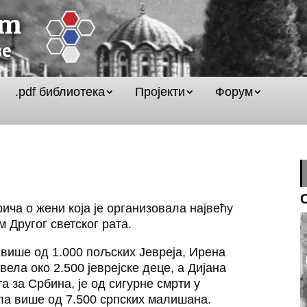
.pdf библиотека
Пројекти
Форум
ича о жени која је организовала највећу
 Другог светског рата.
више од 1.000 пољских Јевреја, Ирена
вела око 2.500 јеврејске деце, а Дијана
 за Србина, је од сигурне смрти у
ла више од 7.500 српских малишана.