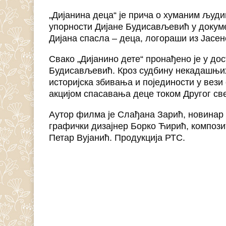
„Дијанина деца“ је прича о хуманим људ
упорности Дијане Будисављевић у докум
Дијана спасла – деца, логораши из Јасен
Свако „Дијанино дете“ пронађено је у до
Будисављевић. Кроз судбину некадашњих
историјска збивања и појединости у вези
акцијом спасавања деце током Другог све
Аутор филма је Слађана Зарић, новинар
графички дизајнер Борко Ћирић, композ
Петар Вујанић. Продукција РТС.