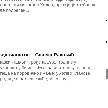
нављали манастир Хиландар, који је требао да
де подређен...
ведочанство – Славка Рашљић
лавка Рашљић, рођена 1932. године у
уханима у бившој Југославији, описује напад
сташа на породично имање; убиство чланова
родице и паљење куће; масовну...