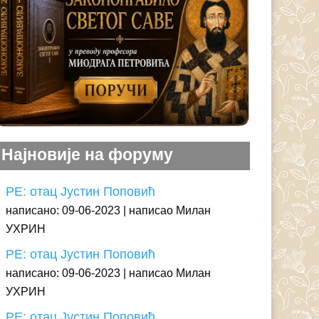
Најновије на форуму
РЕ: отац Јустин Поповић
написано: 09-06-2023
написао Милан
УХРИН
РЕ: отац Јустин Поповић
написано: 09-06-2023
написао Милан
УХРИН
РЕ: отац Јустин Поповић