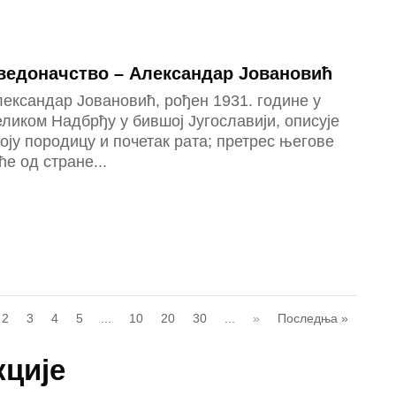
ведоначство – Александар Јовановић
ександар Јовановић, рођен 1931. године у
ликом Надбрђу у бившој Југославији, описује
оју породицу и почетак рата; претрес његове
ће од стране...
2
3
4
5
...
10
20
30
...
»
Последња »
кције