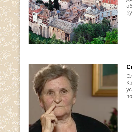
об
бу
С
С
Кр
у
по