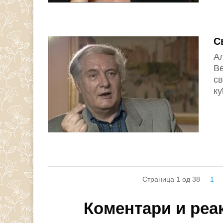
С
Ал
Ве
св
ку
Страница 1 од 38
1
Коментари и реа