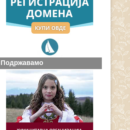
Подржавамо