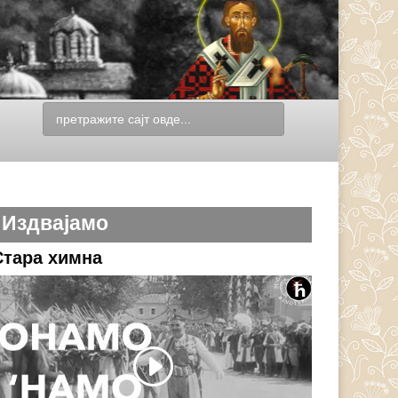
Издвајамо
Стара химна