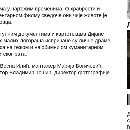
има у најтежим временима. О храбрости и
ентарном филму сведоче они чије животе је
овца.
ступним документима и картотекама Дијане
 малих логораша испричане су личне драме,
 са најтежом и најобимнијом хуманитарном
тског рата.
 Весна Илић, монтажер Марија Богичевић,
итор Владимир Тошић, директор фотографије
Д
с
ћ