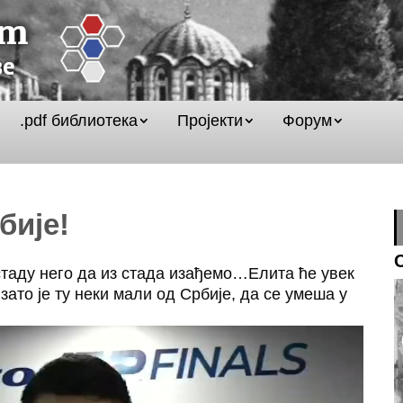
.pdf библиотека
Пројекти
Форум
бије!
стаду него да из стада изађемо…Елита ће увек
 зато је ту неки мали од Србије, да се умеша у