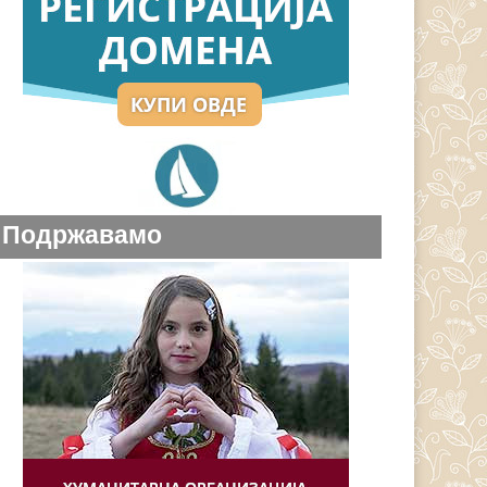
Подржавамо