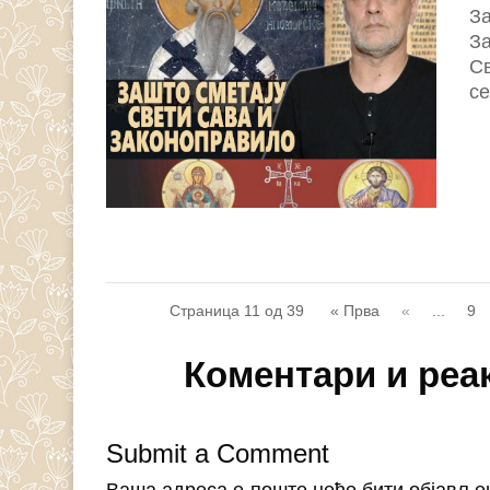
За
За
Св
се
Страница 11 од 39
« Прва
«
...
9
Коментари и реа
Submit a Comment