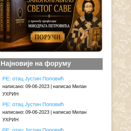
Најновије на форуму
РЕ: отац Јустин Поповић
написано: 09-06-2023
написао Милан
УХРИН
РЕ: отац Јустин Поповић
написано: 09-06-2023
написао Милан
УХРИН
РЕ: отац Јустин Поповић