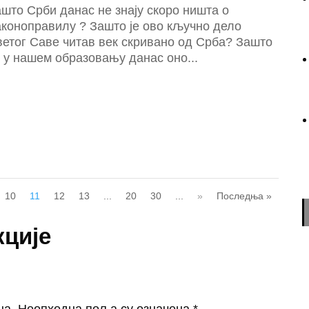
што Срби данас не знају скоро ништа о
коноправилу ? Зашто је ово кључно дело
етог Саве читав век скривaно од Срба? Зашто
 у нашем образовању данас оно...
10
11
12
13
...
20
30
...
»
Последња »
кције