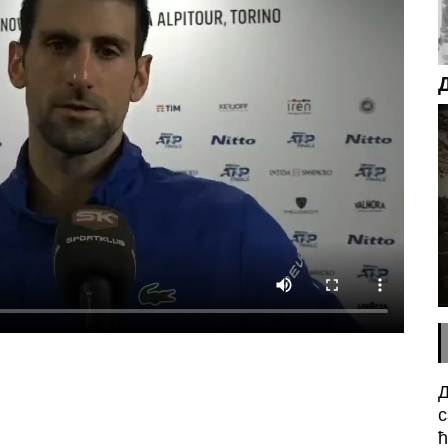
Д
с
n
sApp
essenger
ћ