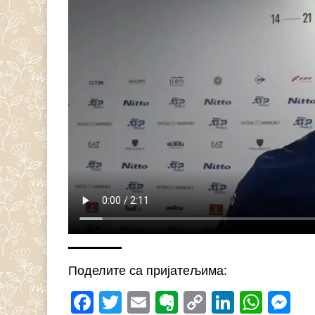
Поделите са пријатељима:
Facebook
Twitter
Email
Evernote
Copy
LinkedI
What
M