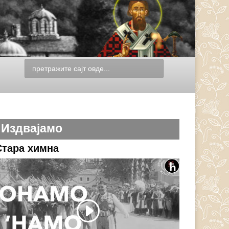
Издвајамо
Стара химна