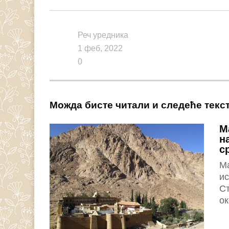
Link
Реч уредника
1 феб, 2022
0
Можда бисте читали и следеће текс
М
н
с
Ма
ис
Ст
ок