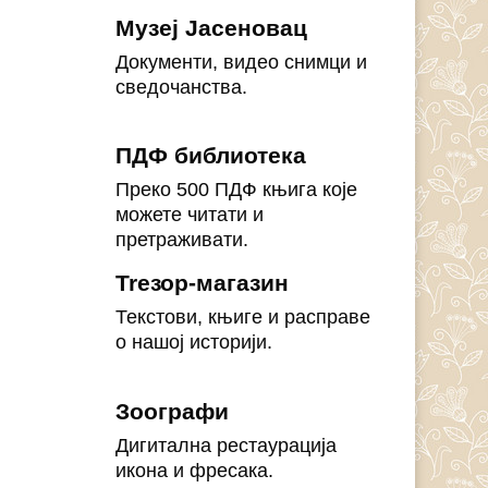
Музеј Јасеновац
Документи, видео снимци и
сведочанства.
ПДФ библиотека
Преко 500 ПДФ књига које
можете читати и
претраживати.
Treзор-магазин
Текстови, књиге и расправе
о нашој историји.
Зоографи
Дигитална рестаурација
икона и фресака.