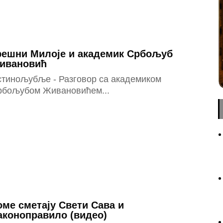
решни Милоје и академик Србољуб
ивановић
стинољубље - Разговор са академиком
рбољубом Живановићем...
оме сметају Свети Сава и
аконоправило (видео)