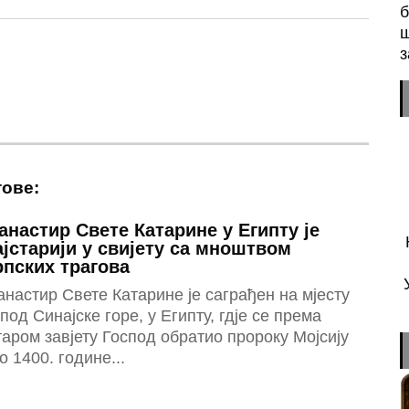
б
ш
з
тове:
анастир Свете Катарине у Египту је
ајстарији у свијету са мноштвом
рпских трагова
настир Свете Катарине је саграђен на мјесту
под Синајске горе, у Египту, гдје се према
аром завјету Господ обратио пророку Мојсију
о 1400. године...