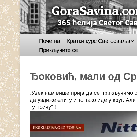
Почетна
Кратки курс Светосавља
Прикључите се
Ђоковић, мали од Ср
„Увек нам више прија да се прикључимо 
да уздиже елиту и то тако иде у круг. Али
ту причу“ !