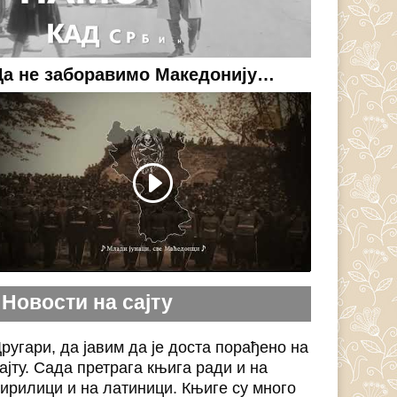
Да не заборавимо Македонију…
Новости на сајту
ругари, да јавим да је доста порађено на
ајту. Сада претрага књига ради и на
ирилици и на латиници. Књиге су много