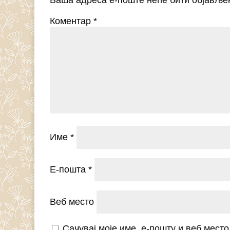
Ваша адреса е-поште неће бити објавље
Коментар
*
Име
*
Е-пошта
*
Веб место
Сачувај моје име, е-пошту и веб мест