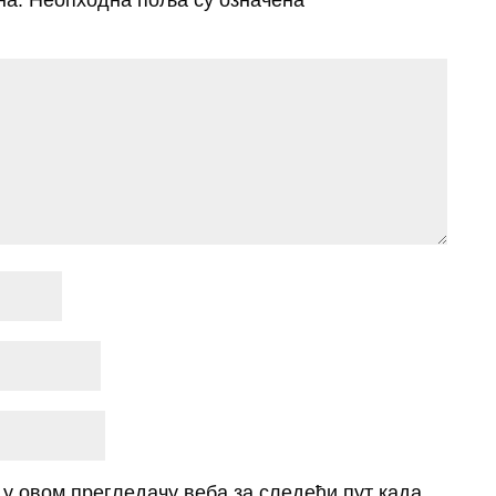
на.
Неопходна поља су означена
*
о у овом прегледачу веба за следећи пут када