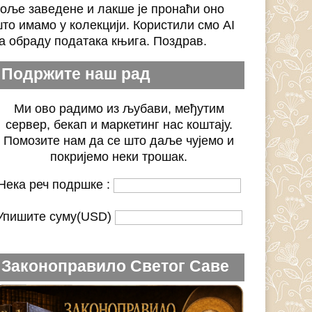
оље заведене и лакше је пронаћи оно
то имамо у колекцији. Користили смо AI
а обраду података књига. Поздрав.
Подржите наш рад
Ми ово радимо из љубави, међутим
сервер, бекап и маркетинг нас коштају.
Помозите нам да се што даље чујемо и
покријемо неки трошак.
Нека реч подршке :
Упишите суму(USD)
Законоправило Светог Саве