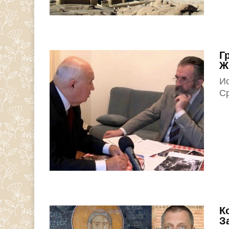
Г
Ж
И
С
К
З