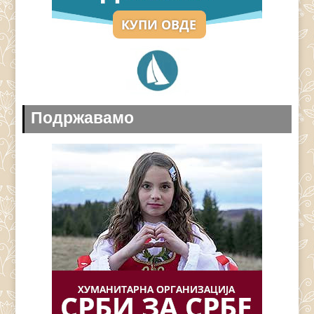
Подржавамо