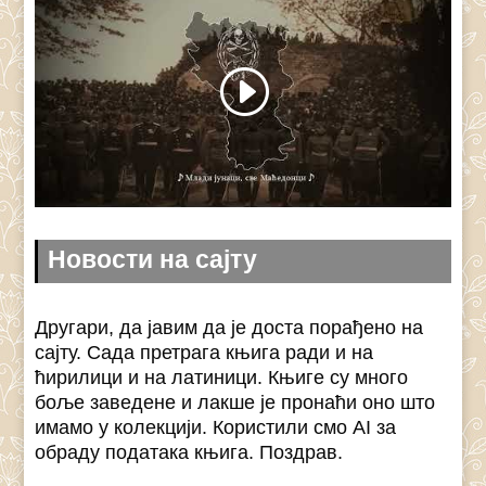
Новости на сајту
Другари, да јавим да је доста порађено на
сајту. Сада претрага књига ради и на
ћирилици и на латиници. Књиге су много
боље заведене и лакше је пронаћи оно што
имамо у колекцији. Користили смо AI за
обраду података књига. Поздрав.