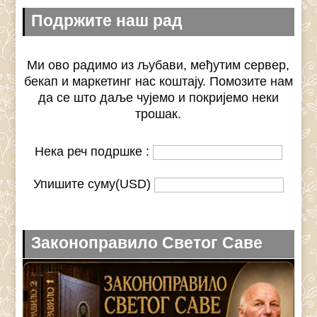
Подржите наш рад
Ми ово радимо из љубави, међутим сервер,
бекап и маркетинг нас коштају. Помозите нам
да се што даље чујемо и покријемо неки
трошак.
Нека реч подршке :
Упишите суму(USD)
Законоправило Светог Саве