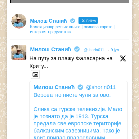
Милош Станић
Follow
Колекционар ретких књига | окинава карате |
интернет предузетник
Милош Станић
@shorin011
·
9 јул
На путу за плажу Фаласарна на
Криту...
Милош Станић
@shorin011
Вероватно нисте чули за ово.
Слика са турске телевизије. Мало
је познато да је 1913. Турска
предала све европске територије
балканским савезницима. Тако је
Крит припао православним