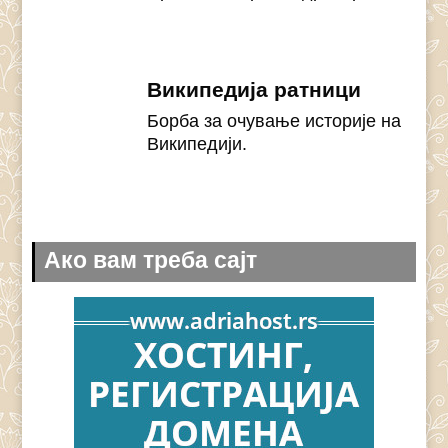
Википедија ратници
Борба за очување историје на
Википедији.
Ако вам треба сајт