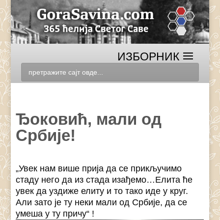
Ђоковић, мали од
Србије!
„Увек нам више прија да се прикључимо
стаду него да из стада изађемо…Елита ће
увек да уздиже елиту и то тако иде у круг.
Али зато је ту неки мали од Србије, да се
умеша у ту причу“ !