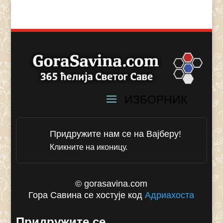
Придружите нам се на Вајберу!
Кликните на иконицу.
© gorasavina.com
Гора Савина се хостује код
Адриахоста
Придружите се