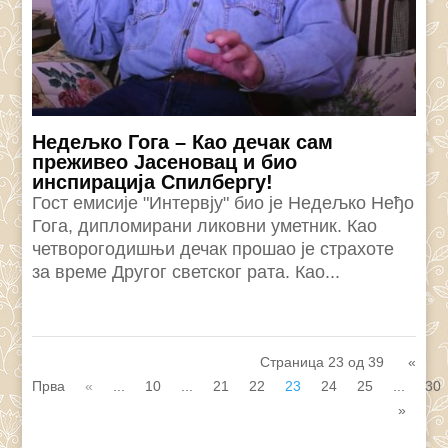
Недељко Гога – Као дечак сам
преживео Јасеновац и био
инспирација Спилбергу!
Гост емисије "Интервју" био је Недељко Неђо
Гога, дипломирани ликовни уметник. Као
четворогодишњи дечак прошао је страхоте
за време Другог светског рата. Као...
Страница 23 од 39
«
Прва
«
...
10
...
21
22
23
24
25
...
30
»