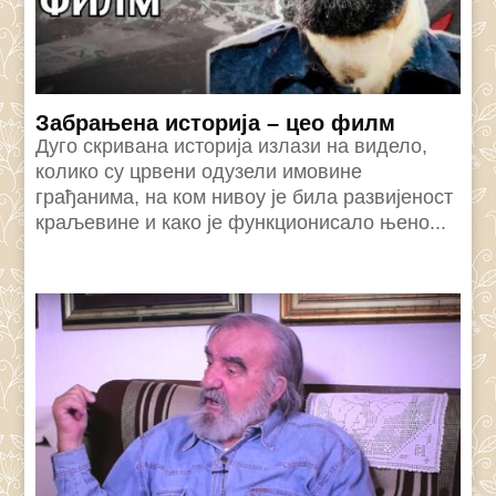
Забрањена историја – цео филм
Дуго скривана историја излази на видело,
колико су црвени одузели имовине
грађанима, на ком нивоу је била развијеност
краљевине и како је функционисало њено...