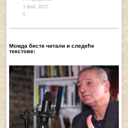
1 феб, 2022
0
Можда бисте читали и следеће
текстове: