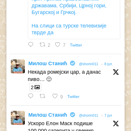
државама. Србији, Црној гори,
Бугарској и Грчкој.
На слици са турске телевизије
тврде да
2
7
Twitter
Милош Станић
@shorin011
·
8 јул
Некада ромејски цар, а данас
пиво… 🙂
2
9
Twitter
Милош Станић
@shorin011
·
7 јул
Ускоро Елон Маск подише
100.000 сателита у свемир.