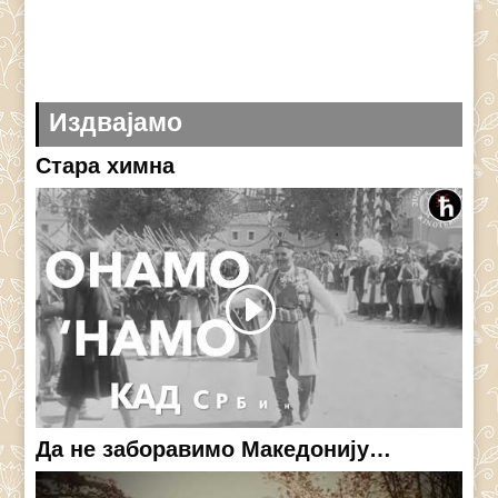
Издвајамо
Стара химна
Да не заборавимо Македонију…