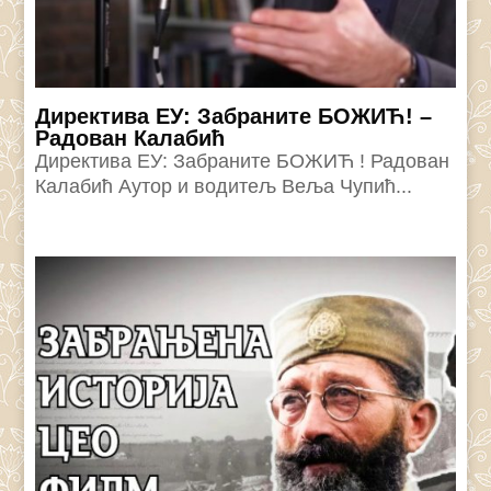
Директива ЕУ: Забраните БОЖИЋ! –
Радован Калабић
Директива ЕУ: Забраните БОЖИЋ ! Радован
Калабић Аутор и водитељ Веља Чупић...