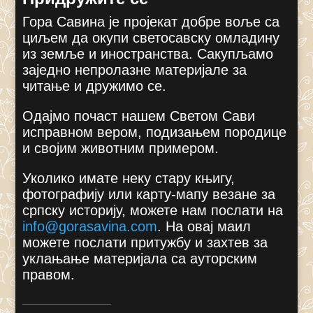
Гора Савина је пројекат добре воље са
циљем да окупи светосавску омладину
из земље и иностранства. Сакупљамо
заједно непролазне материјале за
читање и дружимо се.
Одајмо почаст нашем Светом Сави
исправном вером, подизањем породице
и својим животним примером.
Уколико имате неку стару књигу,
фотографију или карту-мапу везане за
српску историју, можете нам послати на
info@gorasavina.com
.
На овај маил
можете послати притужбу и захтев за
уклањање материјала са ауторским
правом.