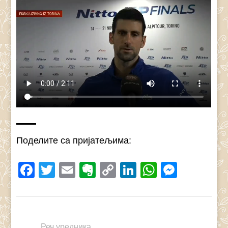
Поделите са пријатељима:
Facebook
Twitter
Email
Evernote
Copy
LinkedIn
WhatsAp
Messe
Link
Реч уредника