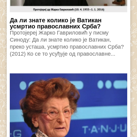
Да ли знате колико је Ватикан
усмртио православних Срба?
Протојереј Жарко Гавриловић у писму
Синоду: Да ли знате колико је Ватикан,
преко усташа, усмртио православних Срба?
(2012) Ко се то усуђује од православне...