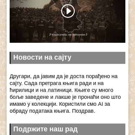
Новости на сајту
Другари, да јавим да је доста порађено на
сајту. Сада претрага књига ради и на
ћирилици и на латиници. Књиге су много
боље заведене и лакше је пронаћи оно што
имамо у колекцији. Користили смо AI за
обраду података књига. Поздрав.
Подржите наш рад