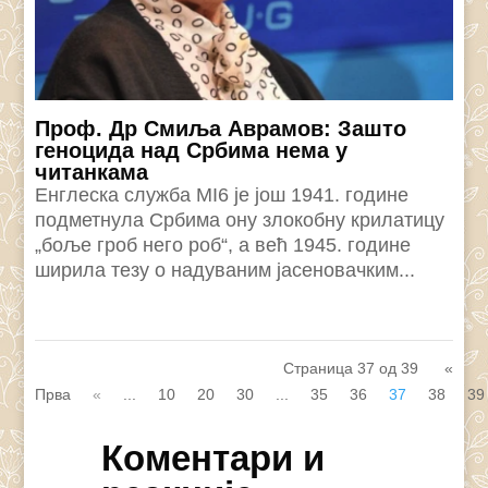
Проф. Др Смиља Аврамов: Зашто
геноцида над Србима нема у
читанкама
Енглеска служба МI6 је још 1941. године
подметнула Србима ону злокобну крилатицу
„боље гроб него роб“, а већ 1945. године
ширила тезу о надуваним јасеновачким...
Страница 37 од 39
«
Прва
«
...
10
20
30
...
35
36
37
38
39
Коментари и