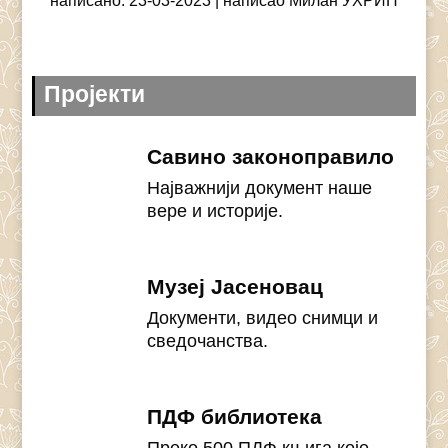
Пројекти
Савино законоправило
Најважнији документ наше
вере и историје.
Музеј Јасеновац
Документи, видео снимци и
сведочанства.
ПДФ библиотека
Преко 500 ПДФ књига које