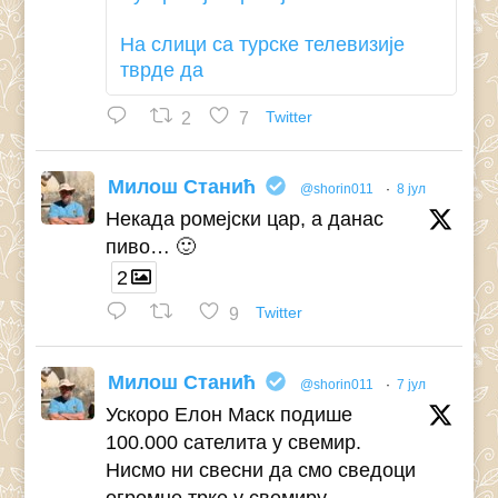
На слици са турске телевизије
тврде да
2
7
Twitter
Милош Станић
@shorin011
·
8 јул
Некада ромејски цар, а данас
пиво… 🙂
2
9
Twitter
Милош Станић
@shorin011
·
7 јул
Ускоро Елон Маск подише
100.000 сателита у свемир.
Нисмо ни свесни да смо сведоци
огромне трке у свемиру...