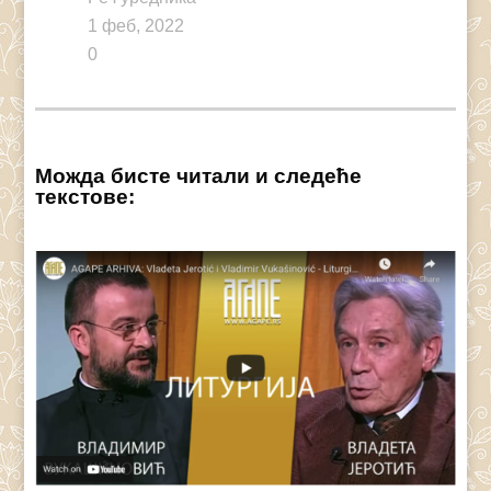
1 феб, 2022
0
Можда бисте читали и следеће
текстове: