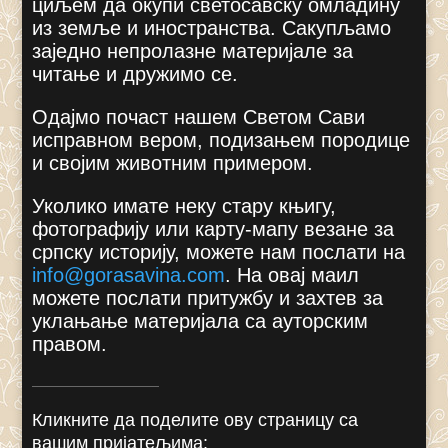
циљем да окупи светосавску омладину
из земље и иностранства. Сакупљамо
заједно непролазне материјале за
читање и дружимо се.
Одајмо почаст нашем Светом Сави
исправном вером, подизањем породице
и својим животним примером.
Уколико имате неку стару књигу,
фотографију или карту-мапу везане за
српску историју, можете нам послати на
info@gorasavina.com
.
На овај маил
можете послати притужбу и захтев за
уклањање материјала са ауторским
правом.
Кликните да поделите ову страницу са
вашим пријатељима: