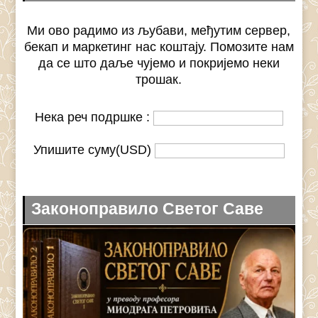
Ми ово радимо из љубави, међутим сервер,
бекап и маркетинг нас коштају. Помозите нам
да се што даље чујемо и покријемо неки
трошак.
Нека реч подршке :
Упишите суму(USD)
Законоправило Светог Саве