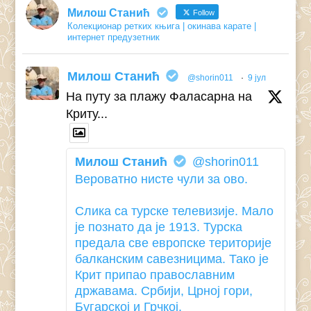
Милош Станић
Follow
Колекционар ретких књига | окинава карате |
интернет предузетник
Милош Станић
@shorin011
·
9 јул
На путу за плажу Фаласарна на
Криту...
Милош Станић
@shorin011
Вероватно нисте чули за ово.
Слика са турске телевизије. Мало
је познато да је 1913. Турска
предала све европске територије
балканским савезницима. Тако је
Крит припао православним
државама. Србији, Црној гори,
Бугарској и Грчкој.