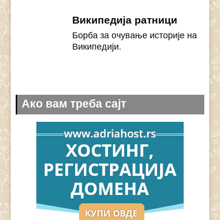
Википедија ратници
Борба за очување историје на
Википедији.
Ако вам треба сајт