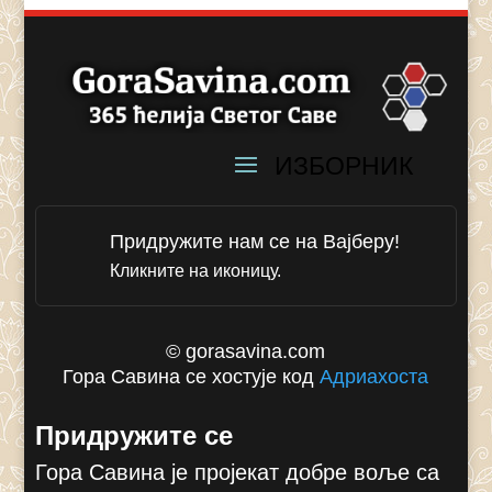
Придружите нам се на Вајберу!
Кликните на иконицу.
© gorasavina.com
Гора Савина се хостује код
Адриахоста
Придружите се
Гора Савина је пројекат добре воље са