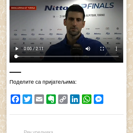
Поделите са пријатељима:
Facebook
Twitter
Email
Evernote
Copy
LinkedIn
WhatsAp
Messe
Link
Реч уредника