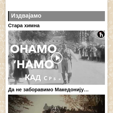
Издвајамо
Стара химна
Да не заборавимо Македонију…