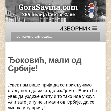
Ђоковић, мали од
Србије!
„Увек нам више прија да се прикључимо
стаду него да из стада изађемо…Елита ће
увек да уздиже елиту и то тако иде у круг.
Али зато је ту неки мали од Србије, да се
умеша у ту причу“ !