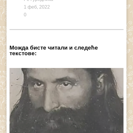
1 феб, 2022
0
Можда бисте читали и следеће
текстове: