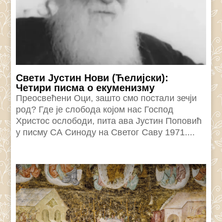
Свети Јустин Нови (Ћелијски):
Четири писма о екуменизму
Преосвећени Оци, зашто смо постали зечји
род? Где је слобода којом нас Господ
Христос ослободи, пита ава Јустин Поповић
у писму СА Синоду на Светог Саву 1971....