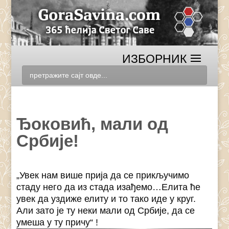
Ђоковић, мали од
Србије!
„Увек нам више прија да се прикључимо
стаду него да из стада изађемо…Елита ће
увек да уздиже елиту и то тако иде у круг.
Али зато је ту неки мали од Србије, да се
умеша у ту причу“ !