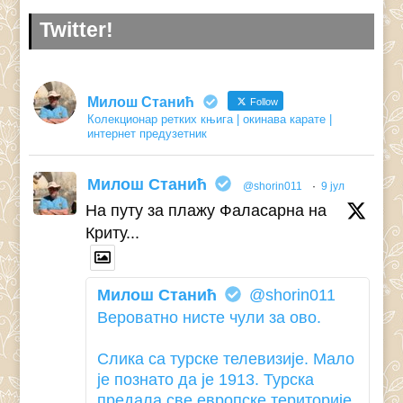
Twitter!
Милош Станић
Follow
Колекционар ретких књига | окинава карате |
интернет предузетник
Милош Станић
@shorin011
·
9 јул
На путу за плажу Фаласарна на
Криту...
Милош Станић
@shorin011
Вероватно нисте чули за ово.
Слика са турске телевизије. Мало
је познато да је 1913. Турска
предала све европске територије