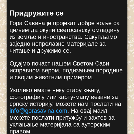
Придружите се
Гора Савина је пројекат добре воље са
циљем да окупи светосавску омладину
из земље и иностранства. Сакупљамо
заједно непролазне материјале за
читање и дружимо се.
Одајмо почаст нашем Светом Сави
исправном вером, подизањем породице
и својим животним примером.
Уколико имате неку стару књигу,
фотографију или карту-мапу везане за
српску историју, можете нам послати на
info@gorasavina.com
.
На овај маил
можете послати притужбу и захтев за
уклањање материјала са ауторским
правом.