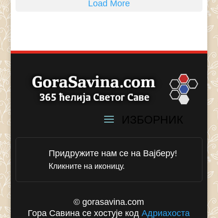
Load More
Придружите нам се на Вајберу!
Кликните на иконицу.
© gorasavina.com
Гора Савина се хостује код
Адриахоста