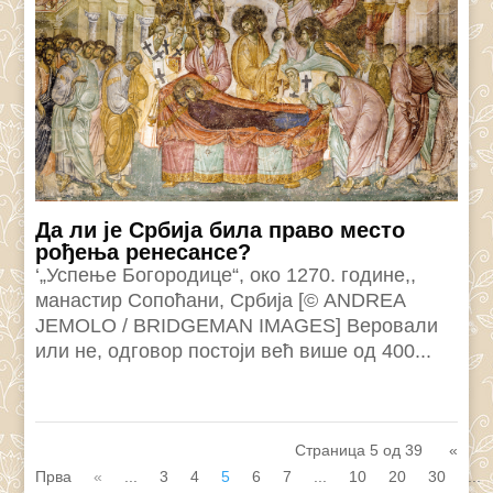
Да ли је Србија била право место
рођења ренесансе?
‘„Успење Богородице“, око 1270. године,,
манастир Сопоћани, Србија [© ANDREA
JEMOLO / BRIDGEMAN IMAGES] Веровали
или не, одговор постоји већ више од 400...
Страница 5 од 39
«
Прва
«
...
3
4
5
6
7
...
10
20
30
...