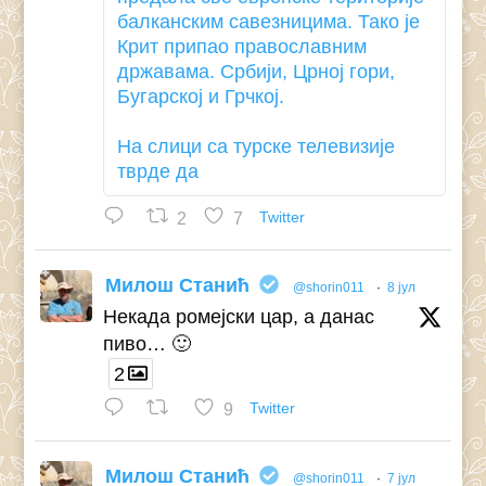
балканским савезницима. Тако је
Крит припао православним
државама. Србији, Црној гори,
Бугарској и Грчкој.
На слици са турске телевизије
тврде да
2
7
Twitter
Милош Станић
@shorin011
·
8 јул
Некада ромејски цар, а данас
пиво… 🙂
2
9
Twitter
Милош Станић
@shorin011
·
7 јул