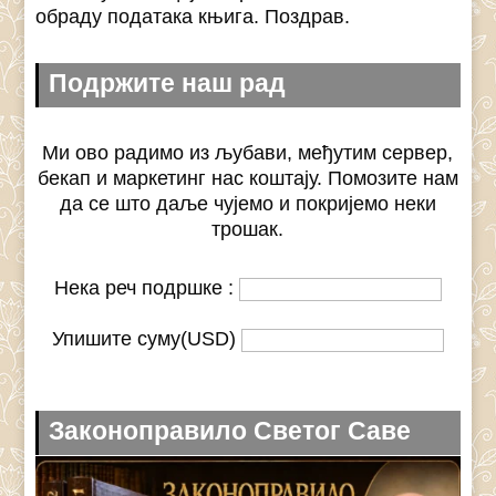
обраду података књига. Поздрав.
Подржите наш рад
Ми ово радимо из љубави, међутим сервер,
бекап и маркетинг нас коштају. Помозите нам
да се што даље чујемо и покријемо неки
трошак.
Нека реч подршке :
Упишите суму(USD)
Законоправило Светог Саве