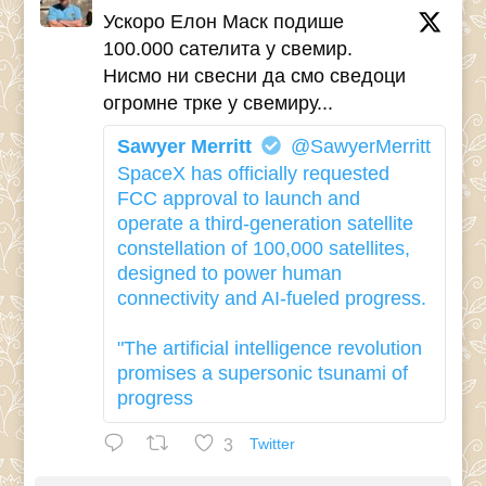
Ускоро Елон Маск подише
100.000 сателита у свемир.
Нисмо ни свесни да смо сведоци
огромне трке у свемиру...
Sawyer Merritt
@SawyerMerritt
SpaceX has officially requested
FCC approval to launch and
operate a third-generation satellite
constellation of 100,000 satellites,
designed to power human
connectivity and AI-fueled progress.
"The artificial intelligence revolution
promises a supersonic tsunami of
progress
3
Twitter