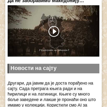
Да не заборавимо Македонију…
Новости на сајту
Другари, да јавим да је доста порађено на
сајту. Сада претрага књига ради и на
ћирилици и на латиници. Књиге су много
боље заведене и лакше је пронаћи оно што
имамо у колекцији. Користили смо AI за