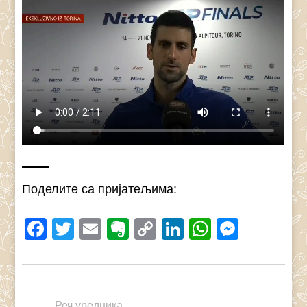
Поделите са пријатељима:
Facebook
Twitter
Email
Evernote
Copy
LinkedIn
WhatsAp
Messe
Link
Реч уредника