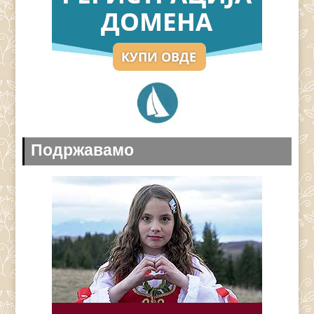
Подржавамо