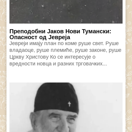
Преподобни Јаков Нови Тумански:
Опасност од Јевреја
Јевреји имају план по коме руше свет. Руше
владаоце, руше племиће, руше законе, руше
Цркву Христову Ко се интересује о
вредности новца и разних трговачких...