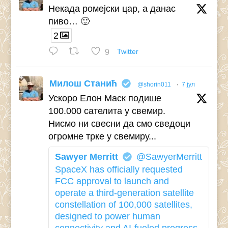
Некада ромејски цар, а данас
пиво… 🙂
2
9
Twitter
Милош Станић
@shorin011
·
7 јул
Ускоро Елон Маск подише
100.000 сателита у свемир.
Нисмо ни свесни да смо сведоци
огромне трке у свемиру...
Sawyer Merritt
@SawyerMerritt
SpaceX has officially requested
FCC approval to launch and
operate a third-generation satellite
constellation of 100,000 satellites,
designed to power human