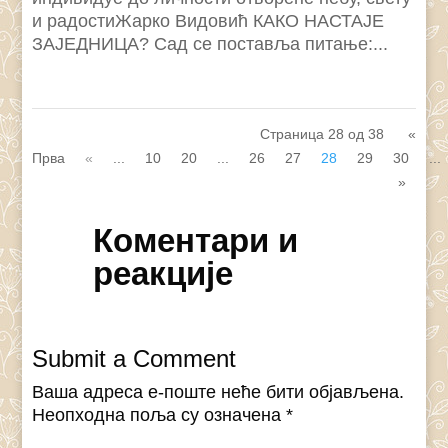
и радостиЖарко Видовић КАКО НАСТАЈЕ
ЗАЈЕДНИЦА? Сад се поставља питање:...
Страница 28 од 38
«
Прва
«
...
10
20
...
26
27
28
29
30
...
»
Коментари и
реакције
Submit a Comment
Ваша адреса е-поште неће бити објављена.
Неопходна поља су означена
*