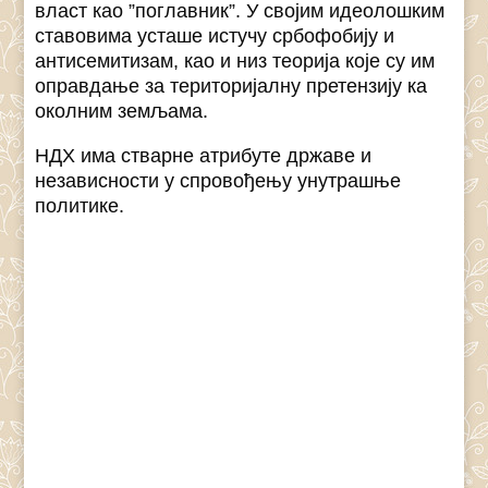
власт као ”поглавник”. У својим идеолошким
ставовима усташе истучу србофобију и
антисемитизам, као и низ теорија које су им
оправдање за територијалну претензију ка
околним земљама.
НДХ има стварне атрибуте државе и
независности у спровођењу унутрашње
политике.