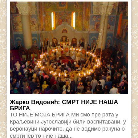
Жарко Видовић: СМРТ НИЈЕ НАША
БРИГА
ТО НИЈЕ МОЈА БРИГА Ми смо пре рата у
Краљевини Југославији били васпитавани, у
веронауци нарочито, да не водимо рачуна о
смрти јер то није наша...