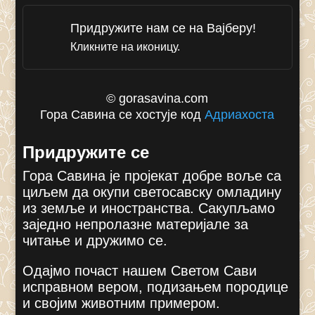
Придружите нам се на Вајберу!
Кликните на иконицу.
© gorasavina.com
Гора Савина се хостује код
Адриахоста
Придружите се
Гора Савина је пројекат добре воље са
циљем да окупи светосавску омладину
из земље и иностранства. Сакупљамо
заједно непролазне материјале за
читање и дружимо се.
Одајмо почаст нашем Светом Сави
исправном вером, подизањем породице
и својим животним примером.