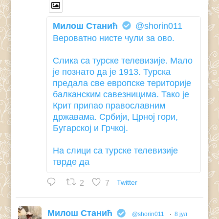
Милош Станић
@shorin011
Вероватно нисте чули за ово.
Слика са турске телевизије. Мало
је познато да је 1913. Турска
предала све европске територије
балканским савезницима. Тако је
Крит припао православним
државама. Србији, Црној гори,
Бугарској и Грчкој.
На слици са турске телевизије
тврде да
2
7
Twitter
Милош Станић
@shorin011
·
8 јул