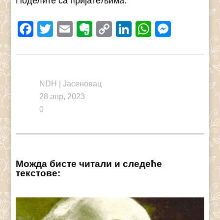
Поделите са пријатељима:
Facebook
Twitter
Email
Evernote
Copy
LinkedIn
WhatsAp
Messe
Link
NDH
|
Јасеновац
28 апр, 2023
0
Можда бисте читали и следеће
текстове: