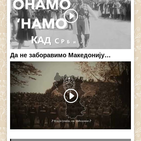
Да не заборавимо Македонију…