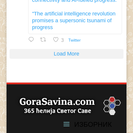
connectivity and AI-fueled progress.
"The artificial intelligence revolution
promises a supersonic tsunami of
progress
3
Twitter
Load More