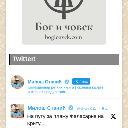
Twitter!
Милош Станић
Follow
Колекционар ретких књига | окинава карате |
интернет предузетник
Милош Станић
@shorin011
·
9 јул
На путу за плажу Фаласарна на
Криту...