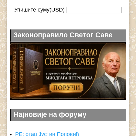
Упишите суму(USD)
Законоправило Светог Саве
Најновије на форуму
РЕ: отац Јустин Поповић