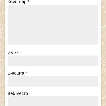
Коментар
*
Име
*
Е-пошта
*
Веб место