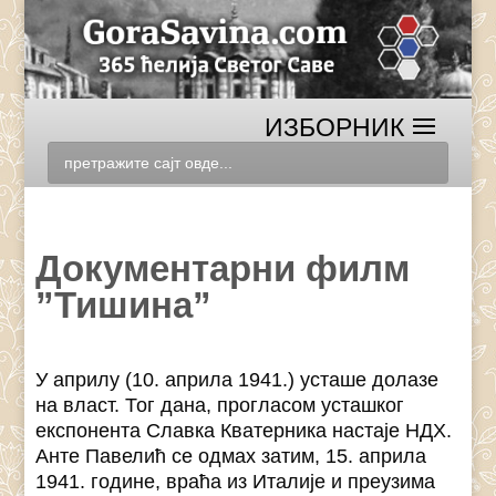
Документарни филм
”Тишина”
У априлу (10. априла 1941.) усташе долазе
на власт. Тог дана, прогласом усташког
експонента Славка Кватерника настаје НДХ.
Анте Павелић се одмах затим, 15. априла
1941. године, враћа из Италије и преузима