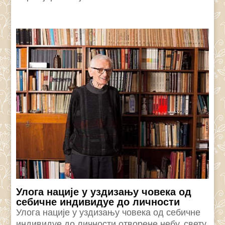
Улога нације у уздизању човека од
себичне индивидуе до личности
Улога нације у уздизању човека од себичне
индивидуе до личности отворене небу, свету