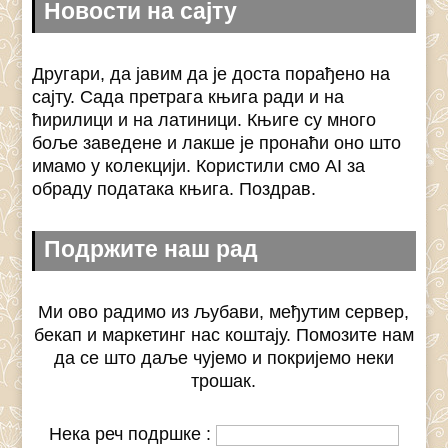
Новости на сајту
Другари, да јавим да је доста порађено на
сајту. Сада претрага књига ради и на
ћирилици и на латиници. Књиге су много
боље заведене и лакше је пронаћи оно што
имамо у колекцији. Користили смо AI за
обраду података књига. Поздрав.
Подржите наш рад
Ми ово радимо из љубави, међутим сервер,
бекап и маркетинг нас коштају. Помозите нам
да се што даље чујемо и покријемо неки
трошак.
Нека реч подршке :