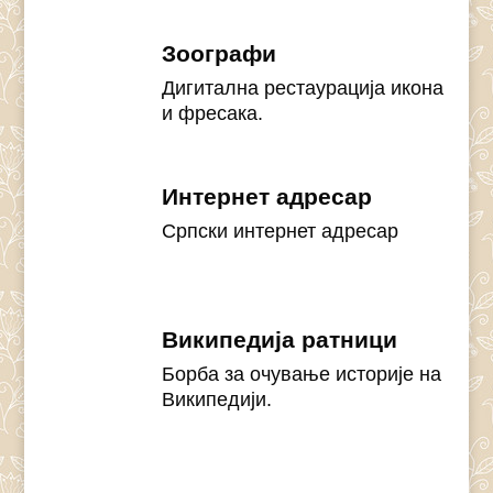
Зоографи
Дигитална рестаурација икона
и фресака.
Интернет адресар
Српски интернет адресар
Википедија ратници
Борба за очување историје на
Википедији.