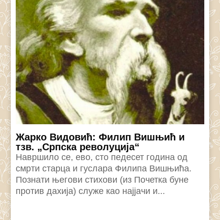
Жарко Видовић: Филип Вишњић и
тзв. „Српска револуција“
Навршило се, ево, сто педесет година од
смрти старца и гуслара Филипа Вишњића.
Познати његови стихови (из Почетка буне
против дахија) служе као најјачи и...