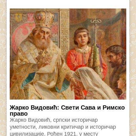
Жарко Видовић: Свети Сава и Римско
право
Жарко Видовић, српски историчар
уметности, ликовни критичар и историчар
цивилизације. Рођен 1921. у месту