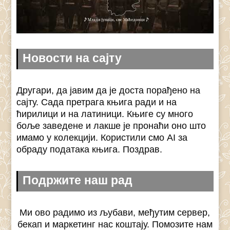
Новости на сајту
Другари, да јавим да је доста порађено на
сајту. Сада претрага књига ради и на
ћирилици и на латиници. Књиге су много
боље заведене и лакше је пронаћи оно што
имамо у колекцији. Користили смо AI за
обраду података књига. Поздрав.
Подржите наш рад
Ми ово радимо из љубави, међутим сервер,
бекап и маркетинг нас коштају. Помозите нам