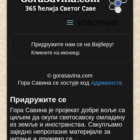
Придружите нам се на Вајберу!
Кликните на иконицу.
© gorasavina.com
Гора Савина се хостује код
Адриахоста
Придружите се
Гора Савина је пројекат добре воље са
циљем да окупи светосавску омладину
из земље и иностранства. Сакупљамо
заједно непролазне материјале за
читање и дружимо се.