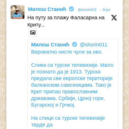
Милош Станић
@shorin011
·
9 јул
На путу за плажу Фаласарна на
Криту...
Милош Станић
@shorin011
Вероватно нисте чули за ово.
Слика са турске телевизије. Мало
је познато да је 1913. Турска
предала све европске територије
балканским савезницима. Тако је
Крит припао православним
државама. Србији, Црној гори,
Бугарској и Грчкој.
На слици са турске телевизије
тврде да