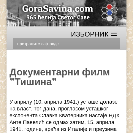
Документарни филм
”Тишина”
У априлу (10. априла 1941.) усташе долазе
на власт. Тог дана, прогласом усташког
експонента Славка Кватерника настаје НДХ.
Анте Павелић се одмах затим, 15. априла
1941. године, враћа из Италије и преузима