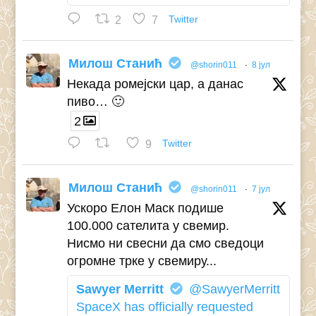
2
7
Twitter
Милош Станић
@shorin011
·
8 јул
Некада ромејски цар, а данас
пиво… 🙂
2
9
Twitter
Милош Станић
@shorin011
·
7 јул
Ускоро Елон Маск подише
100.000 сателита у свемир.
Нисмо ни свесни да смо сведоци
огромне трке у свемиру...
Sawyer Merritt
@SawyerMerritt
SpaceX has officially requested