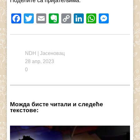
Поделите са пријатељима:
Facebook
Twitter
Email
Evernote
Copy
LinkedIn
WhatsAp
Messe
Link
NDH
|
Јасеновац
28 апр, 2023
0
Можда бисте читали и следеће
текстове: