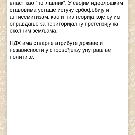
власт као ”поглавник”. У својим идеолошким
ставовима усташе истучу србофобију и
антисемитизам, као и низ теорија које су им
оправдање за територијалну претензију ка
околним земљама.
НДХ има стварне атрибуте државе и
независности у спровођењу унутрашње
политике.