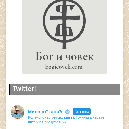
Twitter!
Милош Станић
Follow
Колекционар ретких књига | окинава карате |
интернет предузетник