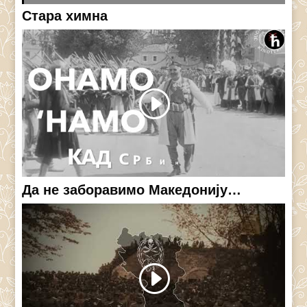
Стара химна
Да не заборавимо Македонију…