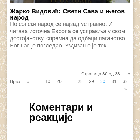
Жарко Видовић: Свети Сава и његов
народ
Но српски народ се најзад усправио. И
читава источна Европа се усправља у свом
достојанству, спремна да одбаци паганство.
Бог нас је погледао. Уздизање је тек...
Страница 30 од 38
«
Прва
«
...
10
20
...
28
29
30
31
32
...
»
Коментари и
реакције