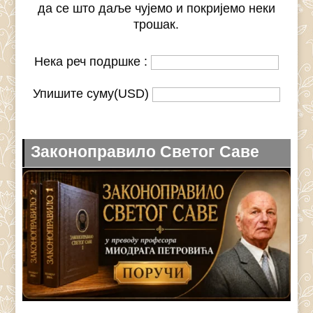
да се што даље чујемо и покријемо неки
трошак.
Нека реч подршке :
Упишите суму(USD)
Законоправило Светог Саве