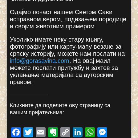
Одајмо почаст нашем Светом Сави
исправном вером, подизањем породице
и својим животним примером.
Уколико имате неку стару књигу,
фотографију или карту-мапу везане за
српску историју, можете нам послати на
info@gorasavina.com
.
На овај маил
можете послати притужбу и захтев за
уклањање материјала са ауторским
правом.
Кликните да поделите ову страницу са
вашим пријатељима:
F
T
E
E
C
Li
W
M