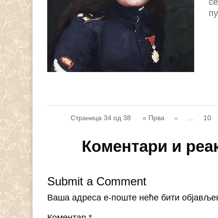
се
пу
Страница 34 од 38
« Прва
«
...
10
Коментари и реа
Submit a Comment
Ваша адреса е-поште неће бити објавље
Коментар
*