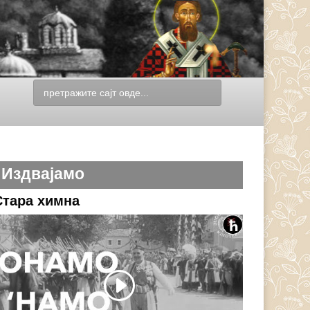
Издвајамо
Стара химна