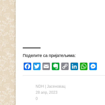
Поделите са пријатељима:
Facebook
Twitter
Email
Evernote
Copy
LinkedI
What
M
Link
NDH
|
Јасеновац
28 апр, 2023
0