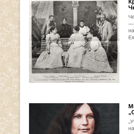
К
Ч
Че
— 
на
Ек
М
„
„У
на