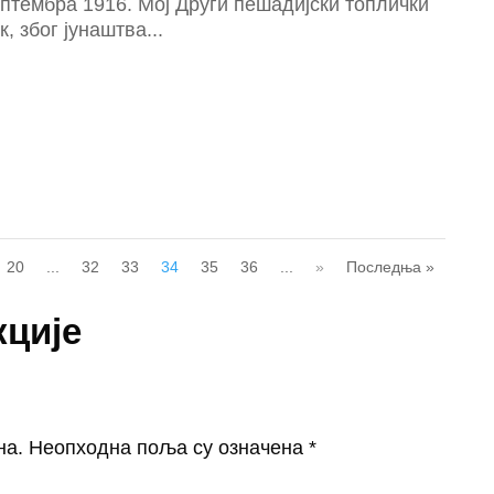
птембра 1916. Мој Дру­ги пешадијски топлички
к, због јунаштва...
20
...
32
33
34
35
36
...
»
Последња »
кције
на.
Неопходна поља су означена
*