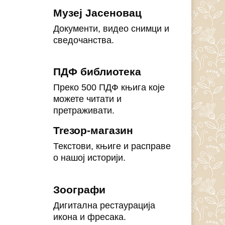
Музеј Јасеновац
Документи, видео снимци и
сведочанства.
ПДФ библиотека
Преко 500 ПДФ књига које
можете читати и
претраживати.
Treзор-магазин
Текстови, књиге и расправе
о нашој историји.
Зоографи
Дигитална рестаурација
икона и фресака.