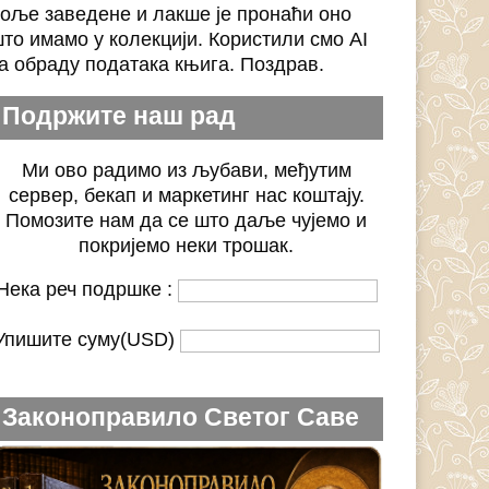
оље заведене и лакше је пронаћи оно
то имамо у колекцији. Користили смо AI
а обраду података књига. Поздрав.
Подржите наш рад
Ми ово радимо из љубави, међутим
сервер, бекап и маркетинг нас коштају.
Помозите нам да се што даље чујемо и
покријемо неки трошак.
Нека реч подршке :
Упишите суму(USD)
Законоправило Светог Саве