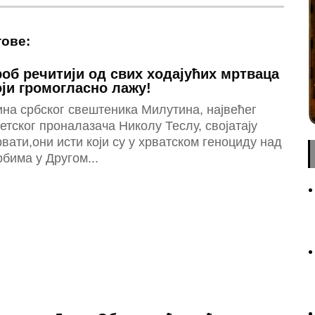
тове:
роб речитији од свих ходајућих мртваца
оји громогласно лажу!
на србског свештеника Милутина, највећег
етског проналазача Николу Теслу, својатају
вати,они исти који су у хрватском геноциду над
бима у Другом...