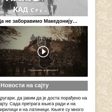
Да не заборавимо Македонију…
Новости на сајту
ругари, да јавим да је доста порађено на
ајту. Сада претрага књига ради и на
ирилици и на латиници. Књиге су много