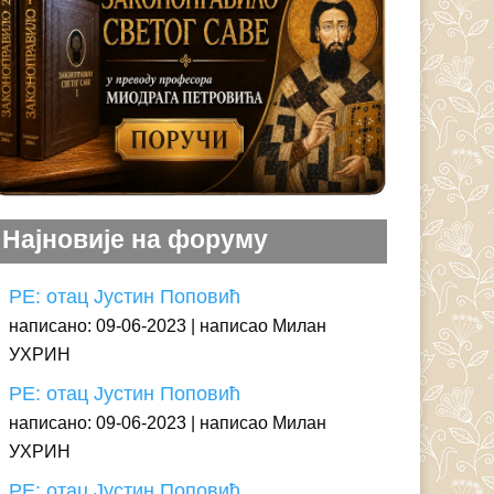
Најновије на форуму
РЕ: отац Јустин Поповић
написано: 09-06-2023
написао Милан
УХРИН
РЕ: отац Јустин Поповић
написано: 09-06-2023
написао Милан
УХРИН
РЕ: отац Јустин Поповић