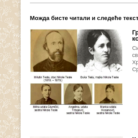
Можда бисте читали и следеће текс
Г
к
Си
св
Хр
Ср