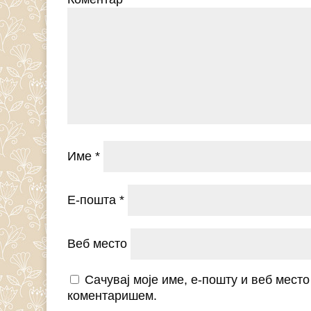
Име
*
Е-пошта
*
Веб место
Сачувај моје име, е-пошту и веб мест
коментаришем.