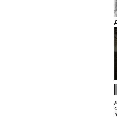
Д
с
ћ