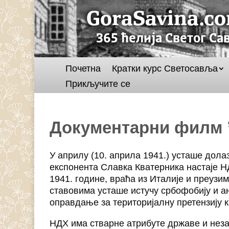
Почетна
Кратки курс Светосавља
Прикључите се
Документарни филм 
У априлу (10. априла 1941.) усташе дола
експонента Славка Кватерника настаје Н
1941. године, враћа из Италије и преузи
ставовима усташе истучу србофобију и ан
оправдање за територијалну претензију 
НДХ има стварне атрибуте државе и нез