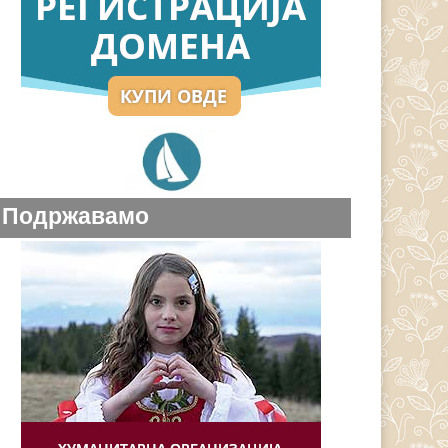
Подржавамо