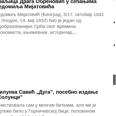
раљица Драга Обреновић у сећањима
едомиља Мијатовића
домиљ Мијатовић (Београд, 5/17. октобар 1842
Лондон, 14. мај 1932) био је један од
јобразованијих Срба свог времена.
ономиста, књижевник, историчар,...
илунка Савић „Дуга”, посебно издање
Солунци”
чествовала сам у многим биткама, али ми је
јтеже било у Горничевској бици, половином