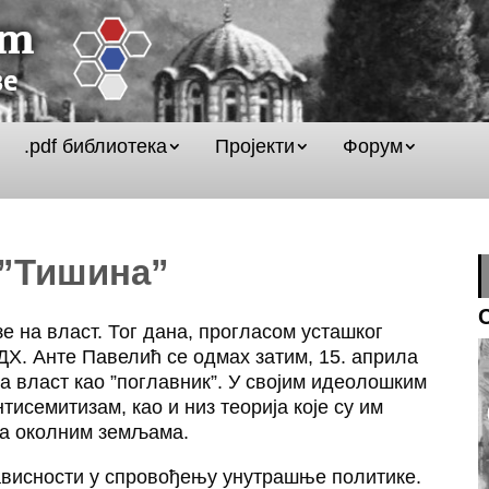
.pdf библиотека
Пројекти
Форум
”Тишина”
зе на власт. Тог дана, прогласом усташког
ДХ. Анте Павелић се одмах затим, 15. априла
ма власт као ”поглавник”. У својим идеолошким
тисемитизам, као и низ теорија које су им
ка околним земљама.
ависности у спровођењу унутрашње политике.