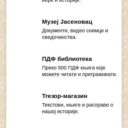
вере и историје.
Музеј Јасеновац
Документи, видео снимци и
сведочанства.
ПДФ библиотека
Преко 500 ПДФ књига које
можете читати и претраживати.
Treзор-магазин
Текстови, књиге и расправе о
нашој историји.