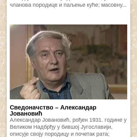
чланова породице и паљење куће; масовну...
Сведоначство – Александар
Јовановић
Александар Јовановић, рођен 1931. године у
Великом Надбрђу у бившој Југославији,
описује своју породицу и почетак рата;