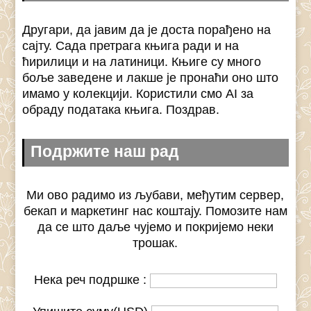
Другари, да јавим да је доста порађено на
сајту. Сада претрага књига ради и на
ћирилици и на латиници. Књиге су много
боље заведене и лакше је пронаћи оно што
имамо у колекцији. Користили смо AI за
обраду података књига. Поздрав.
Подржите наш рад
Ми ово радимо из љубави, међутим сервер,
бекап и маркетинг нас коштају. Помозите нам
да се што даље чујемо и покријемо неки
трошак.
Нека реч подршке :