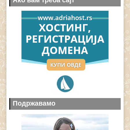
Ако вам треба сајт
Подржавамо