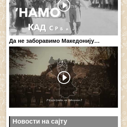
Да не заборавимо Македонију…
Новости на сајту