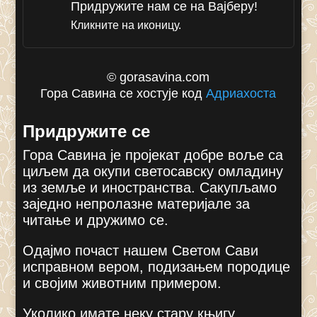
Придружите нам се на Вајберу!
Кликните на иконицу.
© gorasavina.com
Гора Савина се хостује код
Адриахоста
Придружите се
Гора Савина је пројекат добре воље са
циљем да окупи светосавску омладину
из земље и иностранства. Сакупљамо
заједно непролазне материјале за
читање и дружимо се.
Одајмо почаст нашем Светом Сави
исправном вером, подизањем породице
и својим животним примером.
Уколико имате неку стару књигу,