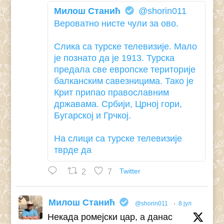
Милош Станић
@shorin011
Вероватно нисте чули за ово.
Слика са турске телевизије. Мало
је познато да је 1913. Турска
предала све европске територије
балканским савезницима. Тако је
Крит припао православним
државама. Србији, Црној гори,
Бугарској и Грчкој.
На слици са турске телевизије
тврде да
2
7
Twitter
Милош Станић
@shorin011
·
8 јул
Некада ромејски цар, а данас