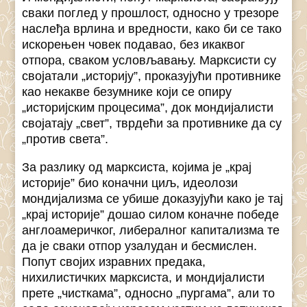
сваки поглед у прошлост, односно у трезоре
наслеђа врлина и вредности, како би се тако
искорењен човек подавао, без икаквог
отпора, сваком условљавању. Марксисти су
својатали „историју”, проказујући противнике
као некакве безумнике који се опиру
„историјским процесима”, док мондијалисти
својатају „свет”, тврдећи за противнике да су
„против света”.
За разлику од марксиста, којима је „крај
историје” био коначни циљ, идеолози
мондијализма се убише доказујући како је тај
„крај историје” дошао силом коначне победе
англоамеричког, либералног капитализма те
да је сваки отпор узалудан и бесмислен.
Попут својих изравних предака,
нихилистичких марксиста, и мондијалисти
прете „чисткама”, односно „пургама”, али то