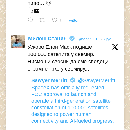
пиво… 🙂
2
9
Twitter
Милош Станић
@shorin011
·
7 јул
Ускоро Елон Маск подише
100.000 сателита у свемир.
Нисмо ни свесни да смо сведоци
огромне трке у свемиру...
Sawyer Merritt
@SawyerMerritt
SpaceX has officially requested
FCC approval to launch and
operate a third-generation satellite
constellation of 100,000 satellites,
designed to power human
connectivity and AI-fueled progress.