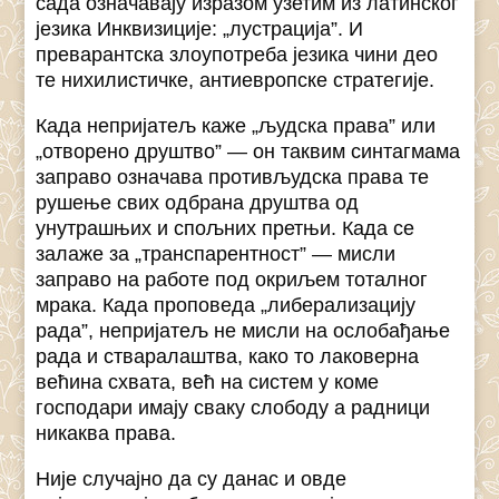
сада означавају изразом узетим из латинског
језика Инквизиције: „лустрација”. И
преварантска злоупотреба језика чини део
те нихилистичке, антиевропске стратегије.
Када непријатељ каже „људска права” или
„отворено друштво” — он таквим синтагмама
заправо означава противљудска права те
рушење свих одбрана друштва од
унутрашњих и спољних претњи. Када се
залаже за „транспарентност” — мисли
заправо на работе под окриљем тоталног
мрака. Када проповеда „либерализацију
рада”, непријатељ не мисли на ослобађање
рада и стваралаштва, како то лаковерна
већина схвата, већ на систем у коме
господари имају сваку слободу а радници
никаква права.
Није случајно да су данас и овде