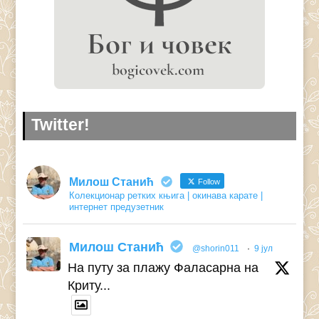
Twitter!
Милош Станић
Follow
Колекционар ретких књига | окинава карате |
интернет предузетник
Милош Станић
@shorin011
·
9 јул
На путу за плажу Фаласарна на
Криту...