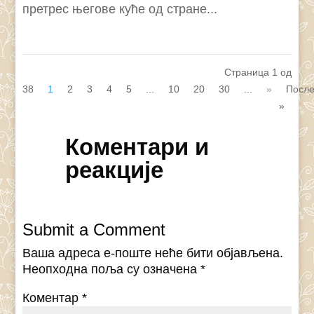
претрес његове куће од стране...
Страница 1 од
38
1
2
3
4
5
...
10
20
30
...
»
Посл
»
Коментари и
реакције
Submit a Comment
Ваша адреса е-поште неће бити објављена.
Неопходна поља су означена
*
Коментар
*