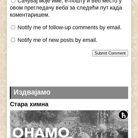
Сачувај моје име, е-пошту и веб место у
овом прегледачу веба за следећи пут када
коментаришем.
Notify me of follow-up comments by email.
Notify me of new posts by email.
Submit Comment
Издвајамо
Стара химна