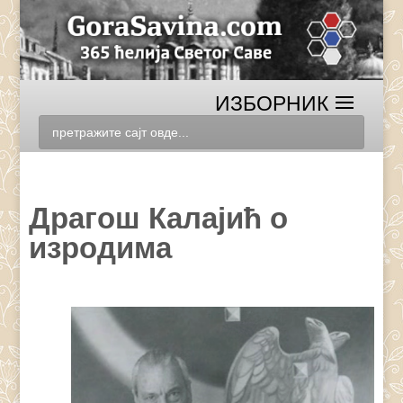
Драгош Калајић о
изродима