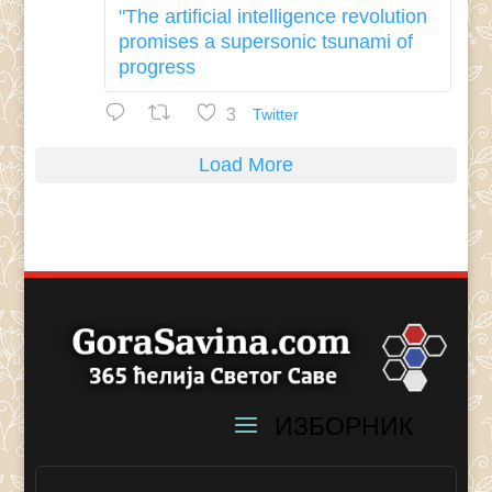
"The artificial intelligence revolution
promises a supersonic tsunami of
progress
3
Twitter
Load More