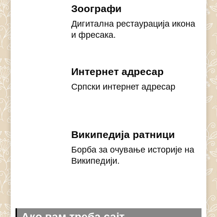
Зоографи
Дигитална рестаурација икона
и фресака.
Интернет адресар
Српски интернет адресар
Википедија ратници
Борба за очување историје на
Википедији.