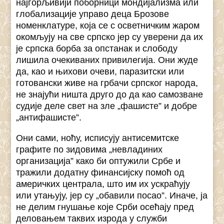
најгорљивији поборници мондијализма или
глобализације управо деца Брозове
номенклатуре, која се с осветничким жаром
окомљују на све српско јер су уверени да их
је српска борба за опстанак и слободу
лишила очекиваних привилегија. Они жуде
да, као и њихови очеви, паразитски или
готовански живе на грбачи српског народа,
не знајући ништа друго до да као самозване
судије деле свет на зле „фашисте” и добре
„антифашисте”.
Они сами, ноћу, исписују антисемитске
графите по зидовима „невладиних
организација” како би оптужили Србе и
тражили додатну финансијску помоћ од
америчких централа, што им их ускраћују
или утањују, јер су „обавили посао”. Иначе, ја
не делим гнушање које Срби осећају пред
деловањем таквих изрода у служби