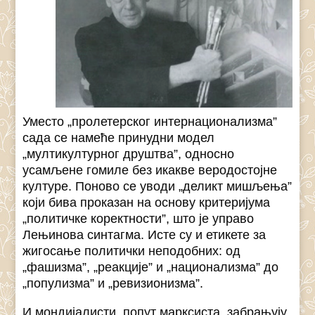
Уместо „пролетерског интернационализма”
сада се намеће принудни модел
„мултикултурног друштва”, односно
усамљене гомиле без икакве веродостојне
културе. Поново се уводи „деликт мишљења”
који бива проказан на основу критеријума
„политичке коректности”, што је управо
Лењинова синтагма. Исте су и етикете за
жигосање политички неподобних: од
„фашизма”, „реакције” и „национализма” до
„популизма” и „ревизионизма”.
И мондијалисти, попут марксиста, забрањују