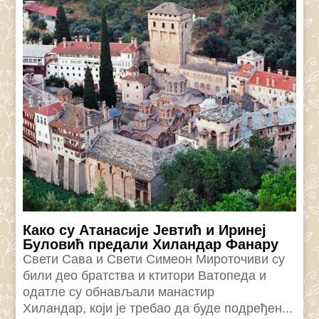
Како су Атанасије Јевтић и Иринеј
Буловић предали Хиландар Фанару
Свети Сава и Свети Симеон Мироточиви су
били део братства и ктитори Ватопеда и
одатле су обнављали манастир
Хиландар, који је требао да буде подређен...