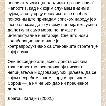
непријатељских „невладиних организација”.
Напротив, кад их којим случајем видим и
чујем, ја се у срцу веселим те се осећам
поносним што припадам српском народу јер
јасно опажам да је у њему непријатељ успео
да поткупи само моралне наказе и
интелектуалне ништарије. Све што нови
колаборационисти чине је
контрапродуктивно са становишта стратегије
којој служе.
Они посредно али јасно, доиста сасвим
транспарентно, осведочавају нискост
непријатеља и одговарајућих циљева. Да се
којом несрећом зовем Џорџ и презивам
Сорош — ја им не бих дао ни пребијеног
долара.
Драгош Калајић (2002.)