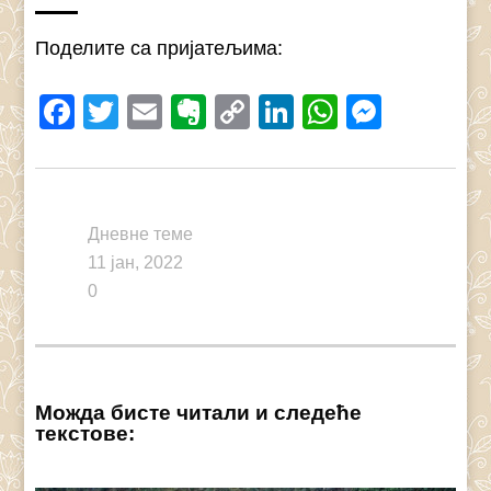
Поделите са пријатељима:
Facebook
Twitter
Email
Evernote
Copy
LinkedIn
WhatsAp
Messe
Link
Дневне теме
11 јан, 2022
0
Можда бисте читали и следеће
текстове: