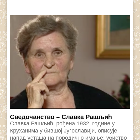
Сведочанство – Славка Рашљић
Славка Рашљић, рођена 1932. године у
Круханима у бившој Југославији, описује
напад усташа на породично имање; убиство