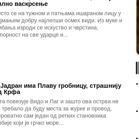
илно васкрсење
есто се на тужном и патњама ишараном лицу у
јмањем добру најлепши осмех види. Из муке и
бања изроди се искуство и чврстина,
порност на све ударце и...
 Јадран има Плаву гробницу, страшнију
д Крфа
а повезује Видо и Паг и зашто ова острва не
 требало да буду места за журке и провод.
роватно сам један од ретких становника
бије који је грчко море...