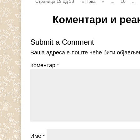
Страница 19 од 38
« Прва
«
...
10
...
Коментари и реа
Submit a Comment
Ваша адреса е-поште неће бити објавље
Коментар
*
Име
*