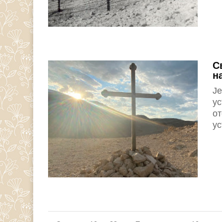
С
н
Је
у
от
ус