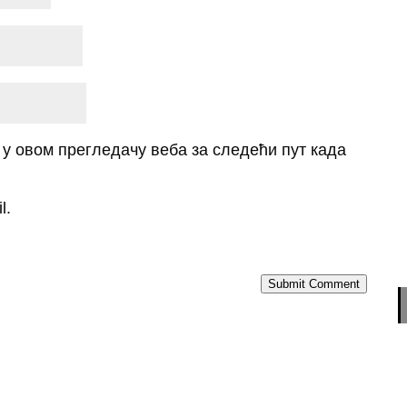
о у овом прегледачу веба за следећи пут када
l.
Submit Comment