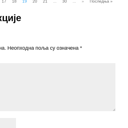
17
18
19
20
21
...
30
...
»
Последња »
кције
на.
Неопходна поља су означена
*