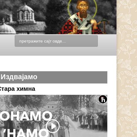
Издвајамо
Стара химна