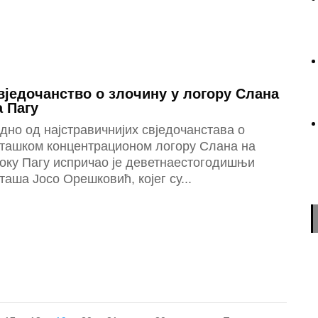
вједочанство о злочину у логору Слана
а Пагу
дно од наjстравичниjих свjедочанстава о
сташком концентрационом логору Слана на
оку Пагу испричао jе деветнаестогодишњи
таша Јосо Орешковић, коjег су...