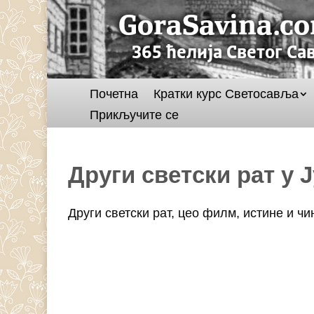
Почетна
Кратки курс Светосавља
Прикључите се
Други светски рат у 
Други светски рат, цео филм, истине и ч