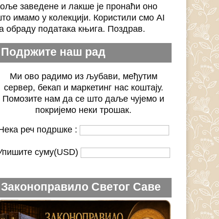
оље заведене и лакше је пронаћи оно
то имамо у колекцији. Користили смо AI
а обраду података књига. Поздрав.
Подржите наш рад
Ми ово радимо из љубави, међутим
сервер, бекап и маркетинг нас коштају.
Помозите нам да се што даље чујемо и
покријемо неки трошак.
Нека реч подршке :
Упишите суму(USD)
Законоправило Светог Саве