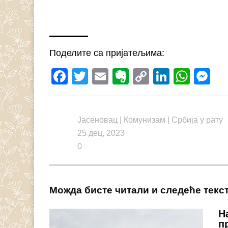
Поделите са пријатељима:
Facebook
Twitter
Email
Evernote
Copy
LinkedI
What
M
Link
Јасеновац
|
Комунизам
|
Србија у рату
25 дец, 2023
0
Можда бисте читали и следеће текс
Н
п