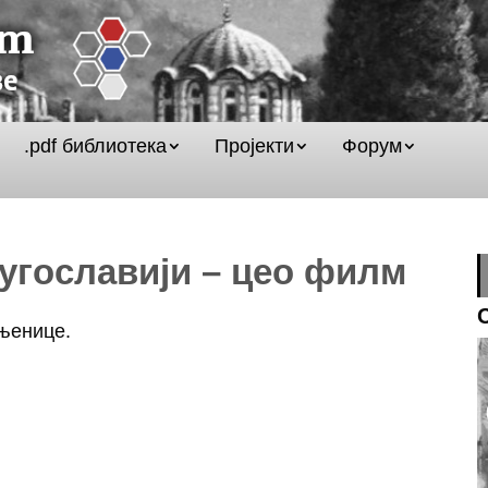
.pdf библиотека
Пројекти
Форум
Југославији – цео филм
ињенице.