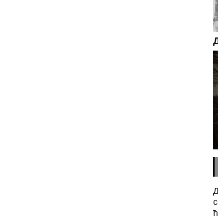
Д
с
ћ