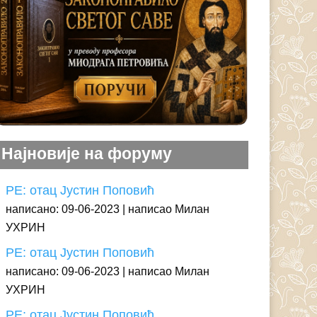
Најновије на форуму
РЕ: отац Јустин Поповић
написано: 09-06-2023
написао Милан
УХРИН
РЕ: отац Јустин Поповић
написано: 09-06-2023
написао Милан
УХРИН
РЕ: отац Јустин Поповић