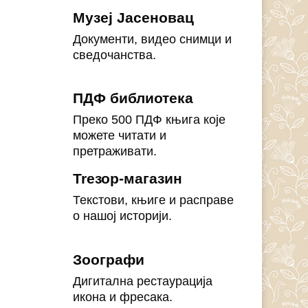
Музеј Јасеновац
Документи, видео снимци и
сведочанства.
ПДФ библиотека
Преко 500 ПДФ књига које
можете читати и
претраживати.
Treзор-магазин
Текстови, књиге и расправе
о нашој историји.
Зоографи
Дигитална рестаурација
икона и фресака.