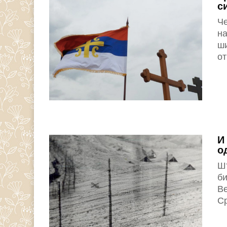
с
Ч
на
ши
от
И
о
Шт
би
Ве
Ср