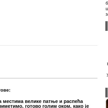
б
ш
з
n
sApp
essenger
тове:
а местима велике патње и распећа
риметимо, готово голим оком, како је