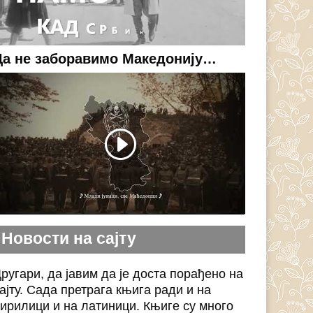
Да не заборавимо Македонију…
Новости на сајту
ругари, да јавим да је доста порађено на
ајту. Сада претрага књига ради и на
ирилици и на латиници. Књиге су много