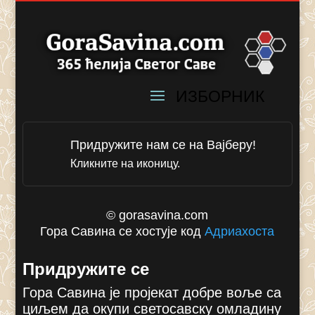
Придружите нам се на Вајберу!
Кликните на иконицу.
© gorasavina.com
Гора Савина се хостује код
Адриахоста
Придружите се
Гора Савина је пројекат добре воље са
циљем да окупи светосавску омладину