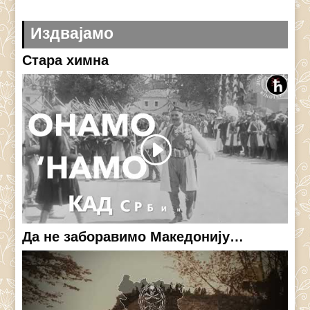
Издвајамо
Стара химна
Да не заборавимо Македонију…