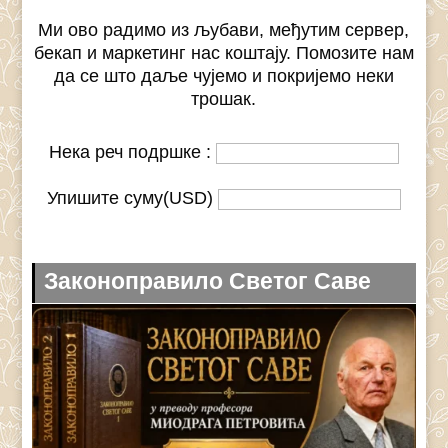
Ми ово радимо из љубави, међутим сервер,
бекап и маркетинг нас коштају. Помозите нам
да се што даље чујемо и покријемо неки
трошак.
Нека реч подршке :
Упишите суму(USD)
Законоправило Светог Саве