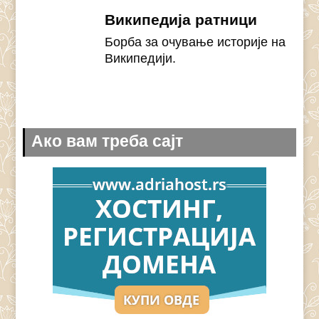
Википедија ратници
Борба за очување историје на
Википедији.
Ако вам треба сајт