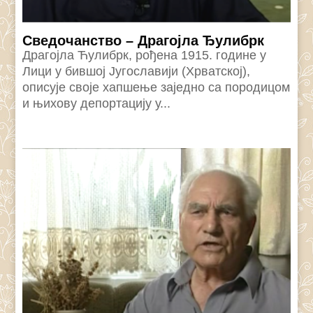
Сведочанство – Драгојла Ђулибрк
Драгојла Ћулибрк, рођена 1915. године у
Лици у бившој Југославији (Хрватској),
описује своје хапшење заједно са породицом
и њихову депортацију у...