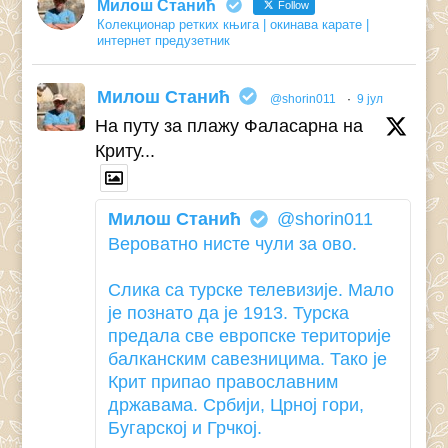
Милош Станић
Follow
Колекционар ретких књига | окинава карате |
интернет предузетник
Милош Станић
@shorin011
·
9 јул
На путу за плажу Фаласарна на
Криту...
Милош Станић
@shorin011
Вероватно нисте чули за ово.
Слика са турске телевизије. Мало
је познато да је 1913. Турска
предала све европске територије
балканским савезницима. Тако је
Крит припао православним
државама. Србији, Црној гори,
Бугарској и Грчкој.