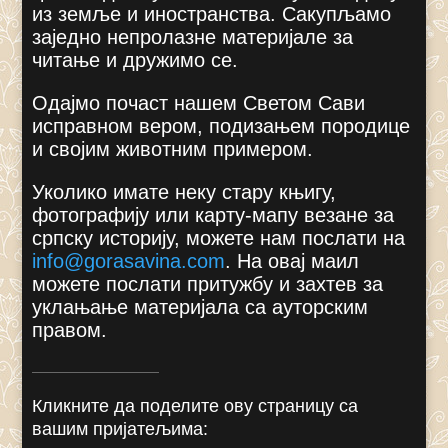
из земље и иностранства. Сакупљамо
заједно непролазне материјале за
читање и дружимо се.
Одајмо почаст нашем Светом Сави
исправном вером, подизањем породице
и својим животним примером.
Уколико имате неку стару књигу,
фотографију или карту-мапу везане за
српску историју, можете нам послати на
info@gorasavina.com
.
На овај маил
можете послати притужбу и захтев за
уклањање материјала са ауторским
правом.
Кликните да поделите ову страницу са
вашим пријатељима: