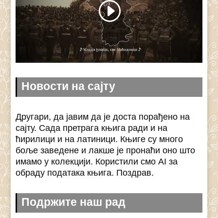
Новости на сајту
Другари, да јавим да је доста порађено на
сајту. Сада претрага књига ради и на
ћирилици и на латиници. Књиге су много
боље заведене и лакше је пронаћи оно што
имамо у колекцији. Користили смо AI за
обраду података књига. Поздрав.
Подржите наш рад