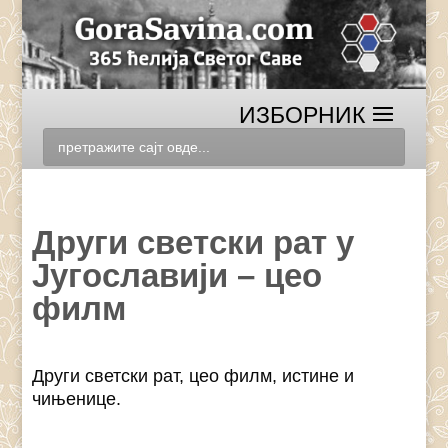
Други светски рат у
Југославији – цео
филм
Други светски рат, цео филм, истине и
чињенице.