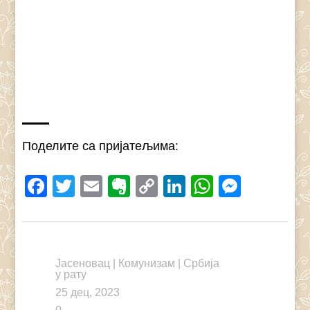
Поделите са пријатељима:
Facebook
Twitter
Email
Evernote
Copy
LinkedIn
WhatsAp
Messe
Link
Јасеновац
|
Комунизам
|
Србија
у рату
25 дец, 2023