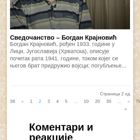
Сведочанство – Богдан Крајновић
Богдан Крајновић, рођен 1933. године у
Лици, Југославија (Хрватска), описује
почетак рата 1941. године, током којег се
његов брат придружио војсци; погубљење...
Страница 2 од
38
«
1
2
3
4
5
...
10
20
30
...
»
П
»
Коментари и
реакције