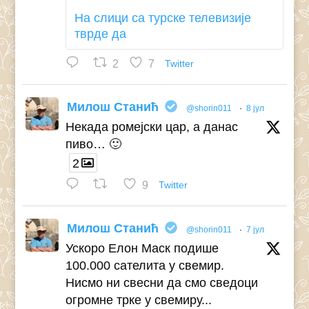
На слици са турске телевизије
тврде да
2
7
Twitter
Милош Станић
@shorin011
·
8 јул
Некада ромејски цар, а данас
пиво… 🙂
2
9
Twitter
Милош Станић
@shorin011
·
7 јул
Ускоро Елон Маск подише
100.000 сателита у свемир.
Нисмо ни свесни да смо сведоци
огромне трке у свемиру...