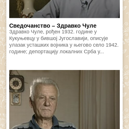
Сведочанство – Здравко Чуле
Здравко Чуле, рођен 1932. године у
Кукуњевцу у бившој Југославији, описује
улазак усташких војника у његово село 1942.
године; депортацију локалних Срба у...