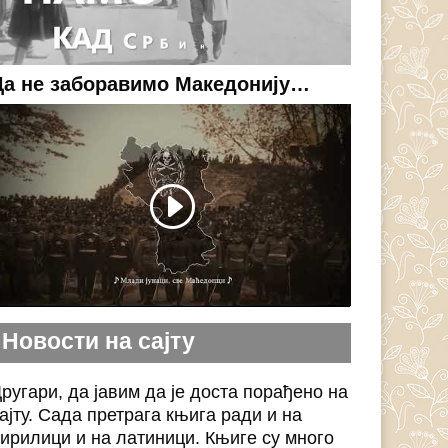
Да не заборавимо Македонију…
Новости на сајту
ругари, да јавим да је доста порађено на
ајту. Сада претрага књига ради и на
ирилици и на латиници. Књиге су много