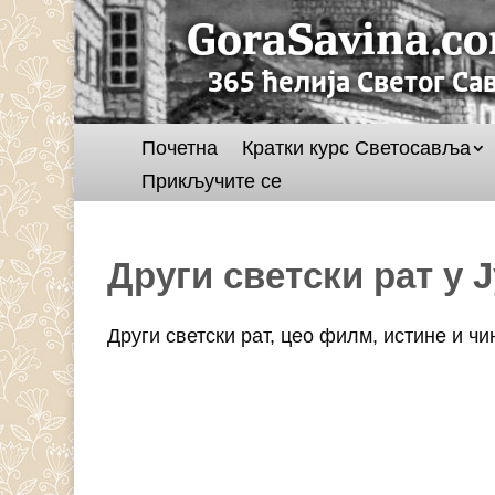
Почетна
Кратки курс Светосавља
Прикључите се
Други светски рат у 
Други светски рат, цео филм, истине и ч