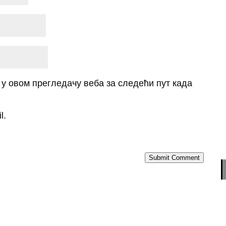
о у овом прегледачу веба за следећи пут када
l.
Submit Comment