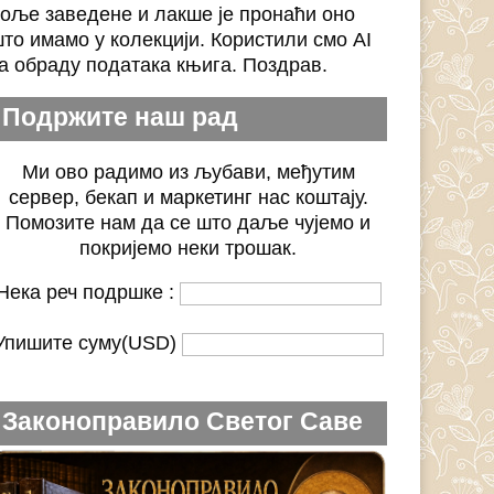
оље заведене и лакше је пронаћи оно
то имамо у колекцији. Користили смо AI
а обраду података књига. Поздрав.
Подржите наш рад
Ми ово радимо из љубави, међутим
сервер, бекап и маркетинг нас коштају.
Помозите нам да се што даље чујемо и
покријемо неки трошак.
Нека реч подршке :
Упишите суму(USD)
Законоправило Светог Саве