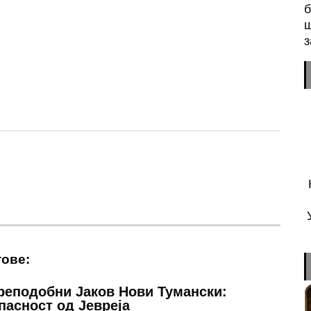
б
ш
з
n
sApp
essenger
тове:
реподобни Јаков Нови Тумански:
пасност од Јевреја