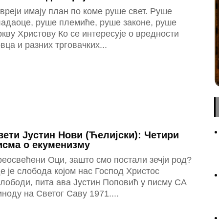
вреји имају план по коме руше свет. Руше
адаоце, руше племиће, руше законе, руше
кву Христову Ко се интересује о вредности
вца и разних трговачких...
вети Јустин Нови (Ћелијски): Четири
исма о екуменизму
еосвећени Оци, зашто смо постали зечји род?
е је слобода којом нас Господ Христос
лободи, пита ава Јустин Поповић у писму СА
ноду на Светог Саву 1971....