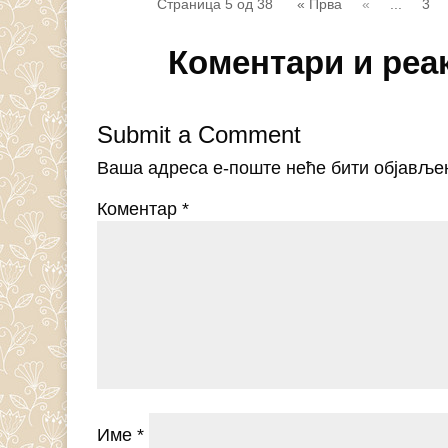
Страница 5 од 38
« Прва
«
...
3
Коментари и реа
Submit a Comment
Ваша адреса е-поште неће бити објавље
Коментар
*
Име
*