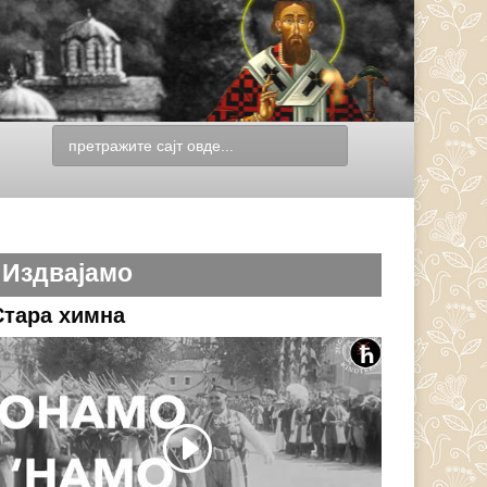
Издвајамо
Стара химна