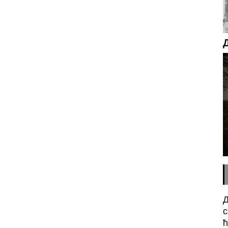
Д
с
ћ