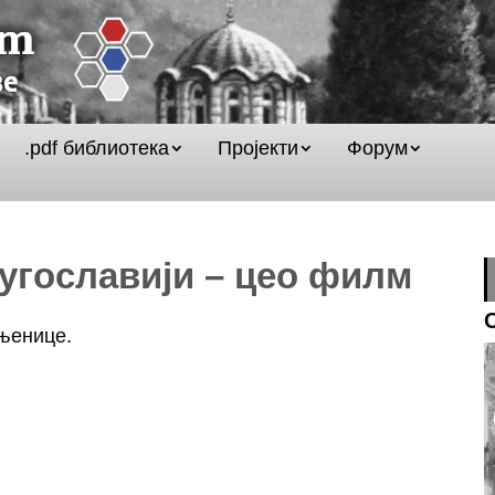
.pdf библиотека
Пројекти
Форум
Југославији – цео филм
ињенице.