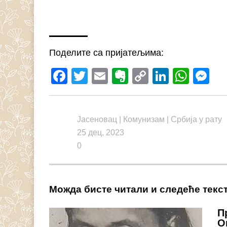
Поделите са пријатељима:
Facebook
Twitter
Email
Evernote
Copy
LinkedI
What
M
Link
Јасеновац
|
Комунизам
|
Србија у рату
25 дец, 2023
0
Можда бисте читали и следеће текс
П
О