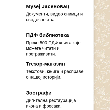
Музеј Јасеновац
Документи, видео снимци и
сведочанства.
ПДФ библиотека
Преко 500 ПДФ књига које
можете читати и
претраживати.
Treзор-магазин
Текстови, књиге и расправе
о нашој историји.
Зоографи
Дигитална рестаурација
икона и фресака.