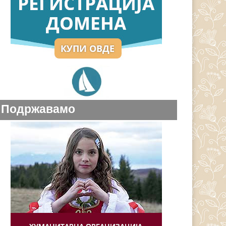
Подржавамо