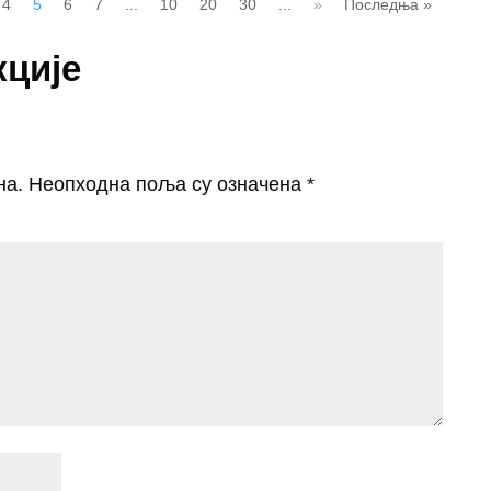
4
5
6
7
...
10
20
30
...
»
Последња »
кције
на.
Неопходна поља су означена
*