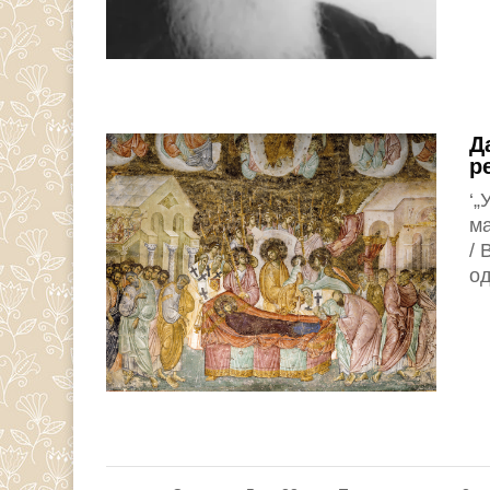
Д
р
‘„
м
/
од