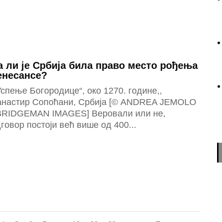
а ли је Србија била право место рођења
енесансе?
Успење Богородице“, око 1270. године,,
анастир Сопоћани, Србија [© ANDREA JEMOLO
 BRIDGEMAN IMAGES] Веровали или не,
говор постоји већ више од 400...