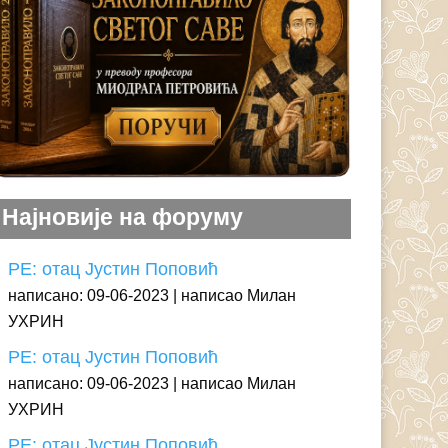
Најновије на форуму
РЕ: отац Јустин Поповић
написано: 09-06-2023
написао Милан
УХРИН
РЕ: отац Јустин Поповић
написано: 09-06-2023
написао Милан
УХРИН
РЕ: отац Јустин Поповић