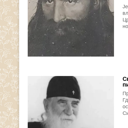
Је
вл
Цр
но
С
п
Пр
Гд
ос
Си