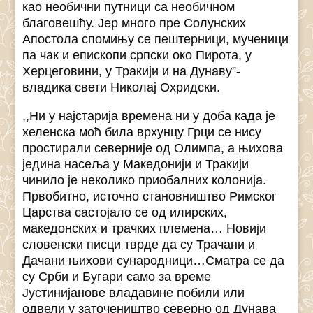
као необични путници са необичном
благовешћу. Јер много пре Солунских
Апостола спомињу се пештерници, мученици
па чак и епископи српски око Пирота, у
Херцеговини, у Тракији и на Дунаву”-
владика свети Николај Охридски.
,,Ни у најстарија времена ни у доба када је
хеленска моћ била врхунцу Грци се нису
простирали северније од Олимпа, а њихова
једина насеља у Македонији и Тракији
чинило је неколико приобалних колонија.
Првобитно, источно становништво Римског
Царства састојало се од илирских,
македонских и трачких племена… Новији
словенски писци тврде да су Трачани и
Дачани њихови сународници…Сматра се да
су Срби и Бугари само за време
Јустинијанове владавине побили или
одвели у заточеништво северно од Дунава