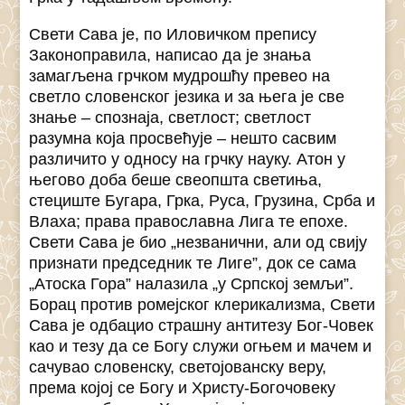
Свети Сава је, по Иловичком препису
Законоправила, написао да је знања
замагљена грчком мудрошћу превео на
светло словенског језика и за њега је све
знање – спознаја, светлост; светлост
разумна која просвећује – нешто сасвим
различито у односу на грчку науку. Атон у
његово доба беше свеопшта светиња,
стециште Бугара, Грка, Руса, Грузина, Срба и
Влаха; права православна Лига те епохе.
Свети Сава је био „незванични, али од свију
признати председник те Лиге”, док се сама
„Атоска Гора” налазила „у Српској земљи”.
Борац против ромејског клерикализма, Свети
Сава је одбацио страшну антитезу Бог-Човек
као и тезу да се Богу служи огњем и мачем и
сачувао словенску, светојованску веру,
према којој се Богу и Христу-Богочовеку