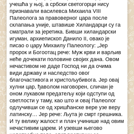
учешћа у њој, а србски светогорци нису
признавали василевса Михаила VIII
Палеолога за правоверног цара после
склапања уније, штавише Хиландарци су га
сматрали за јеретика. Бивши хиландарски
игуман, архиепископ Данило II, овако је
писао о цару Михаилу Палеологу: „Јер
пророк и Богоотац рече: Муж крви и варљив
неће дочекати половине својих дана. Овом
нечастивом не даде Господ ни да очима
види државу и наследство овог
благочастивога и христољубивога. Јер овај
хулни цар, ђаволом наговорен, сличан је
оном лукавом предатељу који одступи од
светлости у таму, као што и овај Палеолог
одлучивши се од хришћанске вере узе веру
латинску… Јер рече: Љута је смрт грешника.
И ту велику жалост и плач учинише над овим
нечастивим царем. И узевши његово