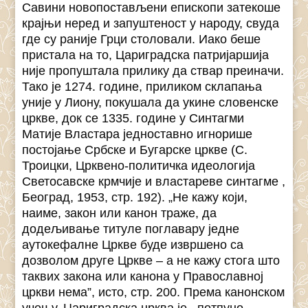
Савини новопостављени епископи затекоше
крајњи неред и запуштеност у народу, свуда
где су раније Грци столовали. Иако беше
пристала на то, Цариградска патријаршија
није пропуштала прилику да ствар преиначи.
Тако је 1274. године, приликом склапања
уније у Лиону, покушала да укине словенске
цркве, док се 1335. године у Синтагми
Матије Властара једноставно игнорише
постојање Србске и Бугарске цркве (С.
Троицки, Црквено-политичка идеологија
Светосавске крмчије и властареве синтагме ,
Београд, 1953, стр. 192). „Не кажу који,
наиме, закон или канон траже, да
додељивање титуле поглавару једне
аутокефалне Цркве буде извршено са
дозволом друге Цркве – а не кажу стога што
таквих закона или канона у Православној
цркви нема”, исто, стр. 200. Према канонском