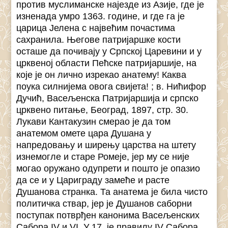
против муслиманске најезде из Азије, где је
изненада умро 1363. године, и где га је
царица Јелена с највећим почастима
сахранила. Његове патријаршке кости
осташе да почивају у Српској Царевини и у
црквеној области Пећске патријаршије, на
које је он лично изрекао анатему! Каква
поука силнијема овога свијета! ; в. Нићифор
Дучић, Васељенска Патријаршија и српско
црквено питање, Београд, 1897, стр. 30.
Лукави Кантакузин смерао је да том
анатемом омете цара Душана у
напредовању и ширењу царства на штету
изнемогле и старе Ромеје, јер му се није
могао оружано одупрети и пошто је опазио
да се и у Цариграду замеће и расте
Душанова странка. Та анатема је била чисто
политичка ствар, јер је Душанов саборни
поступак потврђен канонима Васељенских
Сабора IV и VI. У 17. је правилу IV Сабора