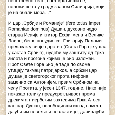
непотребно тело, опет вративши се,
положише га у граду званом Силиврија, који
је на обали мора…”
И цар „Србије и Романије” (fere totius imperii
Romaniae dominus) Душан, духовно чедо
старца Исаије и ктитор Есфигмена и Велике
Лавре, беше понудио св. Григорију Палами
прелазак у своје царство (Света Гора је ушла
у састав Србије), нудећи му заштиту од Грка
зилота и прогона којима је био изложен.
Прот Свете Горе био је тада по своме
утицају такмац патријархов, а србски цар
Душан је светогорског прота Нифона
заменио са Антонијем, првим Србином на
челу Протата, у јесен 1347. године. Нико није
показао толику предусретљивост према
дрским антисрбским захтевима Грка Атоса
као цар Душан, ослободивши их од намета,
дајући им повеље и повластице, даривајући