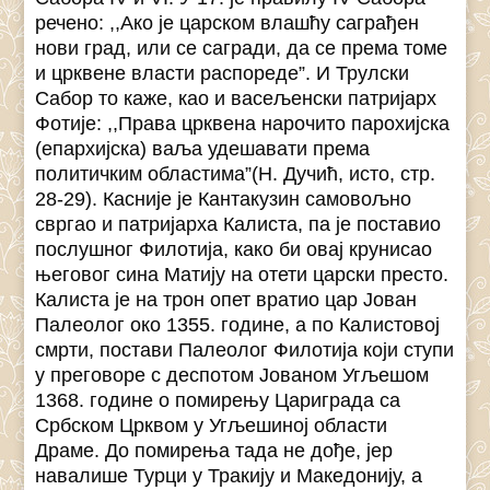
речено: ,,Ако је царском влашћу саграђен
нови град, или се сагради, да се према томе
и црквене власти распореде”. И Трулски
Сабор то каже, као и васељенски патријарх
Фотије: ,,Права црквена нарочито парохијска
(епархијска) ваља удешавати према
политичким областима”(Н. Дучић, исто, стр.
28-29). Касније је Кантакузин самовољно
свргао и патријарха Калиста, па је поставио
послушног Филотија, како би овај крунисао
његовог сина Матију на отети царски престо.
Калиста је на трон опет вратио цар Јован
Палеолог око 1355. године, а по Калистовој
смрти, постави Палеолог Филотија који ступи
у преговоре с деспотом Јованом Угљешом
1368. године о помирењу Цариграда са
Србском Црквом у Угљешиној области
Драме. До помирења тада не дође, јер
навалише Турци у Тракију и Македонију, а