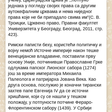
учењу, Цариградска црква је ,,потпуно
једнака у погледу својих права са другим
аутокефалним црквама и нема ниједног
права које не би припадало свима им”(С. В.
Троицки, Црквено право, Правни факултет
Универзитета у Београду, Београд, 2011, стр.
423).
Римски паписти беху, користећи политичку и
војну немоћ Источне империје након тешке
венецијанске владавине, поставили прву
основу Уније, потчинивши Православне Грке
одлукама папског Лионског сабора (1274)
још за време императора Михаила
Палеолога и патријарха Јована Века. Као
друга основа, послужио је коначни тирански
захтев папе Евгенија IV да се источни
хришћани, који су се нашли у тешком
положају, у потпуности потчине Фераро-
Флорентинском сабору (1439). У Србији