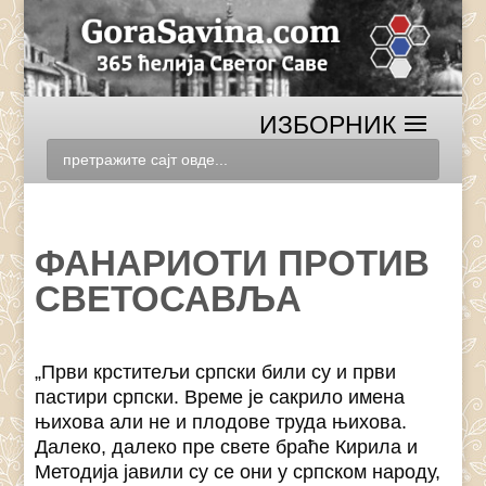
ФАНАРИОТИ ПРОТИВ
СВЕТОСАВЉА
„Први крститељи српски били су и први
пастири српски. Време је сакрило имена
њихова али не и плодове труда њихова.
Далеко, далеко пре свете браће Кирила и
Методија јавили су се они у српском народу,