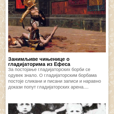
Занимљиве чињенице о
гладијаторима из Ефеса
За постојање гладијаторских борби се
одувек знало. О гладијаторским борбама
постоје сликани и писани записи и наравно
докази попут гладијаторских арена....