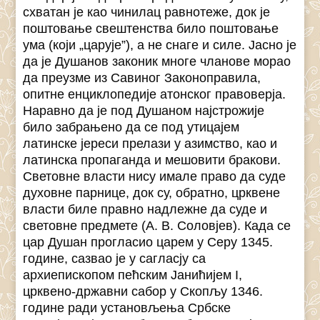
схватан је као чинилац равнотеже, док је
поштовање свештенства било поштовање
ума (који „царује”), а не снаге и силе. Јасно је
да је Душанов законик многе чланове морао
да преузме из Савиног Законоправила,
опитне енциклопедије атонског правоверја.
Наравно да је под Душаном најстрожије
било забрањено да се под утицајем
латинске јереси прелази у азимство, као и
латинска пропаганда и мешовити бракови.
Световне власти нису имале право да суде
духовне парнице, док су, обратно, црквене
власти биле правно надлежне да суде и
световне предмете (А. В. Соловјев). Када се
цар Душан прогласио царем у Серу 1345.
године, сазвао је у сагласју са
архиепископом пећским Јанићијем I,
црквено-државни сабор у Скопљу 1346.
године ради установљења Србске