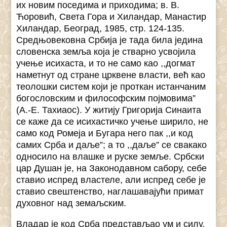
их новим поседима и приходима; в. В.
Ћоровић, Света Гора и Хиландар, Манастир
Хиландар, Београд, 1985, стр. 124-135.
Средњовековна Србија је тада била једина
словенска земља која је стварно усвојила
учење исихаста, и то не само као ,,догмат
наметнут од стране црквене власти, већ као
теолошки систем који је проткан истанчаним
богословским и философским појмовима”
(А.-Е. Тахиаос). У житију Григорија Синаита
се каже да се исихастичко учење ширило, не
само код Ромеја и Бугара него пак ,,и код
самих Срба и даље”; a то ,,даље” се свакако
односило на влашке и руске земље. Србски
цар Душан је, на Законодавном сабору, себе
ставио испред властеле, али испред себе је
ставио свештенство, наглашавајући примат
духовног над земаљским.
Владар је код Срба представљао ум и силу,