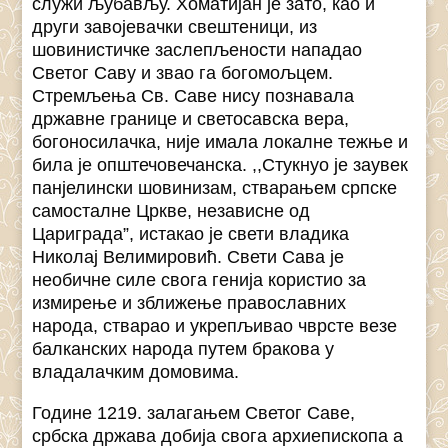
служи љубављу. Хоматијан је зато, као и
други завојевачки свештеници, из
шовинистичке заслепљености нападао
Светог Саву и звао га богомољцем.
Стремљења Св. Саве нису познавала
државне границе и светосавска вера,
богоносилачка, није имала локалне тежње и
била је општечовечанска. ,,Стукнуо је заувек
панјелински шовинизам, стварањем српске
самосталне Цркве, независне од
Цариграда”, истакао је свети владика
Николај Велимировић. Свети Сава је
необичне силе свога генија користио за
измирење и зближење православних
народа, стварао и укрепљивао чврсте везе
балканских народа путем бракова у
владалачким домовима.
Године 1219. залагањем Светог Саве,
србска држава добија свога архиепископа а