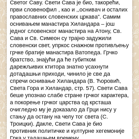
Светог Саву. Свети Сава је био, такорећи,
први словенофил , као и ,,оснивач и осталих
православних словенских цркава”. Самим
оснивањем манастира Хиландара – још
једног словенског манастира на Атону, Св.
Сава и Св. Симеон су трајно задужили
словенски свет, упркос снажном противљењу
грчке братије манастира Ватопеда. Грчко
братство, знајући да ће губитком
дарежљивих ктитора знатно усахнути
дотадашњи приходи, чинило је све да
спречи оснивање Хиландара (В. Ћоровић,
Света Гора и Хиландар, стр. 57). Свети Сава
беше упознао слабе стране грчког карактера,
а покорење грчког царства од крсташа
очигледно му је доказало да Грци нису у
стању да остану на челу тог света (С.
Троицки). Дакле, Свети Сава је био
противник политичке и културне хегемоније
Грка у тадашњем времену.