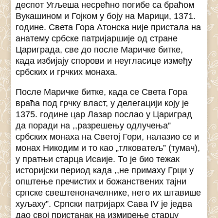
деспот Угљеша несрећно погибе са браћом
Вукашином и Гојком у боју на Марици, 1371.
године. Света Гора Атонска није пристала на
анатему србске патријаршије од стране
Цариграда, све до после Маричке битке,
када избијају спорови и неугласице између
србских и грчких монаха.
После Маричке битке, када се Света Гора
враћа под грчку власт, у делегацији коју је
1375. године цар Лазар послао у Цариград
да поради на ,,разрешењу одлучења”
србских монаха на Светој Гори, налазио се и
монах Никодим и то као „тлковатељ” (тумач),
у пратњи старца Исаије. То је био тежак
историјски период када ,,не примаху Грци у
општење пречистих и божанствених тајни
српске свештеноначелнике, него их штавише
хуљаху”. Српски патријарх Сава IV је једва
дао свој пристанак на измирење старцу