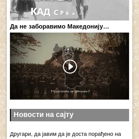
Да не заборавимо Македонију…
Новости на сајту
Другари, да јавим да је доста порађено на