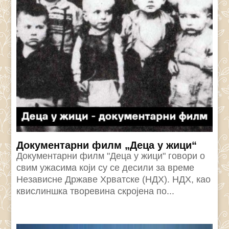
Документарни филм „Деца у жици“
Документарни филм "Деца у жици" говори о
свим ужасима који су се десили за време
Независне Државе Хрватске (НДХ). НДХ, као
квислиншка творевина скројена по...