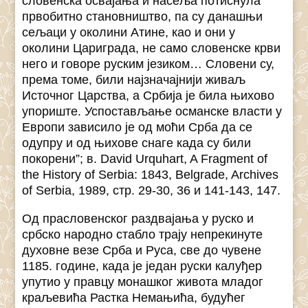
словенска освајања и насеља потиснула
првобитно становништво, па су данашњи
сељаци у околини Атине, као и они у
околини Цариграда, не само словенске крви
него и говоре руским језиком… Словени су,
према томе, били најзначајнији живаљ
Источног Царства, а Србија је била њихово
упориште. Успостављање османске власти у
Европи зависило је од моћи Срба да се
одупру и од њихове снаге када су били
покорени”; в. David Urquhart, A Fragment of
the History of Serbia: 1843, Belgrade, Archives
of Serbia, 1989, стр. 29-30, 36 и 141-143, 147.
Од прасловенског раздвајања у руско и
србско народно стабло трају непрекинуте
духовне везе Срба и Руса, све до чувене
1185. године, када је један руски калуђер
упутио у правцу монашког живота младог
краљевића Растка Немањића, будућег