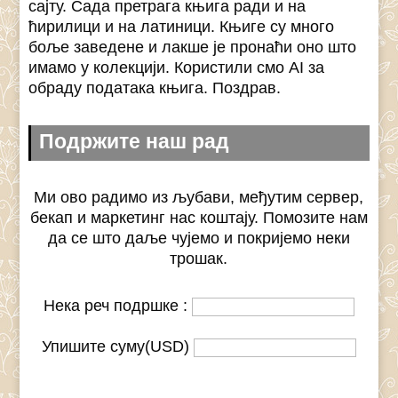
сајту. Сада претрага књига ради и на
ћирилици и на латиници. Књиге су много
боље заведене и лакше је пронаћи оно што
имамо у колекцији. Користили смо AI за
обраду података књига. Поздрав.
Подржите наш рад
Ми ово радимо из љубави, међутим сервер,
бекап и маркетинг нас коштају. Помозите нам
да се што даље чујемо и покријемо неки
трошак.
Нека реч подршке :
Упишите суму(USD)