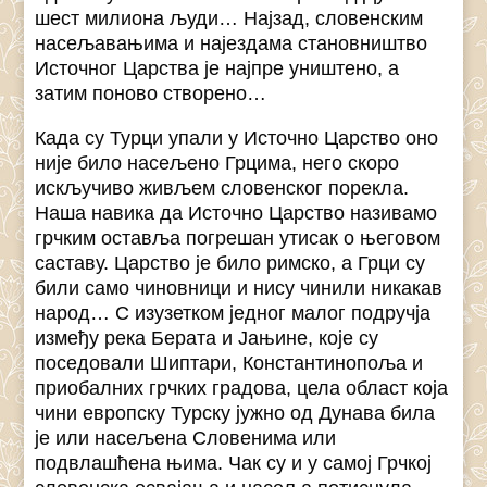
шест милиона људи… Најзад, словенским
насељавањима и најездама становништво
Источног Царства је најпре уништено, а
затим поново створено…
Када су Турци упали у Источно Царство оно
није било насељено Грцима, него скоро
искључиво живљем словенског порекла.
Наша навика да Источно Царство називамо
грчким оставља погрешан утисак о његовом
саставу. Царство је било римско, а Грци су
били само чиновници и нису чинили никакав
народ… С изузетком једног малог подручја
између река Берата и Јањине, које су
поседовали Шиптари, Константинопоља и
приобалних грчких градова, цела област која
чини европску Турску јужно од Дунава била
је или насељена Словенима или
подвлашћена њима. Чак су и у самој Грчкој