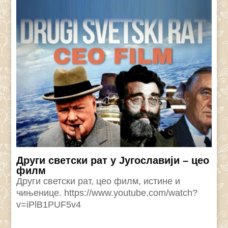
Други светски рат у Југославији – цео
филм
Други светски рат, цео филм, истине и
чињенице. https://www.youtube.com/watch?
v=iPlB1PUF5v4