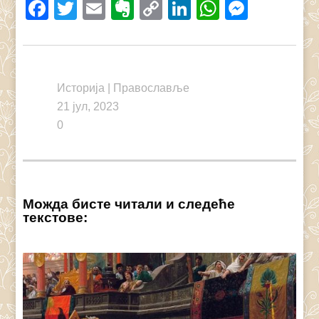
Facebook
Twitter
Email
Evernote
Copy
LinkedIn
WhatsAp
Messe
Link
Историја
|
Православље
21 јул, 2023
0
Можда бисте читали и следеће
текстове: