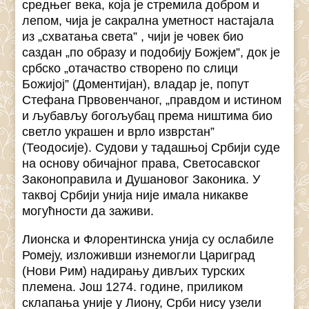
средњег века, која је стремила добром и
лепом, чија је сакрална уметност настајала
из „схватања света” , чији је човек био
саздан „по образу и подобију Божјем”, док је
србско „отачаство створено по слици
Божијој” (Доментијан), владар је, попут
Стефана Првовенчаног, „правдом и истином
и љубављу богољубац према ништима био
светло украшен и врло изврстан”
(Теодосије). Судови у тадашњој Србији суде
на основу обичајног права, Светосавског
Законоправила и Душановог Законика. У
таквој Србији унија није имала никакве
могућности да заживи.
Лионска и Флорентинска унија су ослабиле
Ромеју, изложивши изнемогли Цариград
(Нови Рим) надирању дивљих турских
племена. Још 1274. године, приликом
склапања уније у Лиону, Срби нису узели