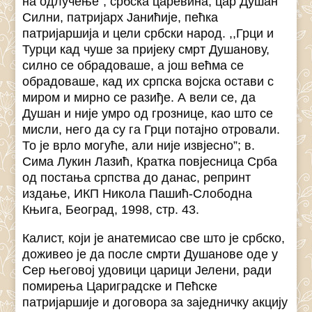
на одлучење”, србска царевина, цар Душан
Силни, патријарх Јанићије, пећка
патријаршија и цели србски народ. ,,Грци и
Турци кад чуше за пријеку смрт Душанову,
силно се обрадоваше, а још већма се
обрадоваше, кад их српска војска остави с
миром и мирно се разиђе. А вели се, да
Душан и није умро од грознице, као што се
мисли, него да су га Грци потајно отровали.
То је врло могуће, али није извјесно”; в.
Сима Лукин Лазић, Кратка повјесница Срба
од постања српства до данас, репринт
издање, ИКП Никола Пашић-Слободна
Књига, Београд, 1998, стр. 43.
Калист, који је анатемисао све што је србско,
доживео је да после смрти Душанове оде у
Сер његовој удовици царици Јелени, ради
помирења Цариградске и Пећске
патријаршије и договора за заједничку акцију