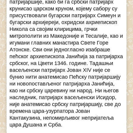
патријаршије, како би га србски патријарх
крунисао царском круном, којему сабору су
присуствовали бугарски патријарх Симеун и
бугарски архијереји, охридски ахриепископ
Никола са својим клирицима, грчки
митрополити из Македоније и Тесалије, као и
игумани главних манастира Свете Горе
Атонске. Сви они једногласно изабраше
пећског архиепископа Јанићија за патријарха
србског, на Цвети 1346. године. Тадашњи
васељенски патријарх Јован XIV није се
бунио нити анатемисао Пећску патријаршију
ни новопостављеног патријарха Јанићија,
као ни србску царевину ни народ. Ни његов
наследник, патријарх васељенски Исидор,
није анатемисао србску патријаршију, све до
времена цара-узурпатора Јован
Кантакузина, непомирљивог непријатеља
цара Душана и Срба.