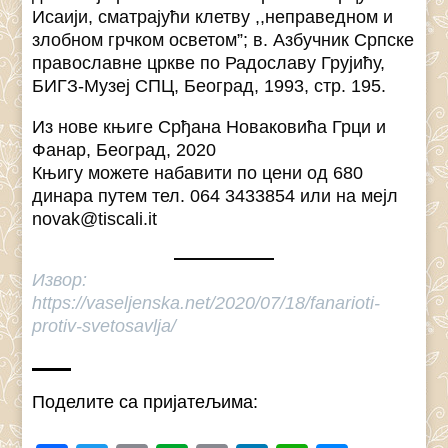
Исаији, сматрајући клетву ,,неправедном и
злобном грчком осветом”; в. Азбучник Српске
православне цркве по Радославу Грујићу,
БИГЗ-Музеј СПЦ, Београд, 1993, стр. 195.
Из нове књиге Срђана Новаковића Грци и
Фанар, Београд, 2020
Књигу можете набавити по цени од 680
динара путем тел. 064 3433854 или на мејл
novak@tiscali.it
Извор:
https://vaseljenska.net/2020/07/18/fanarioti-
protiv-svetosavlja/
Поделите са пријатељима: