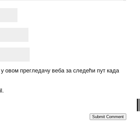
о у овом прегледачу веба за следећи пут када
l.
Submit Comment