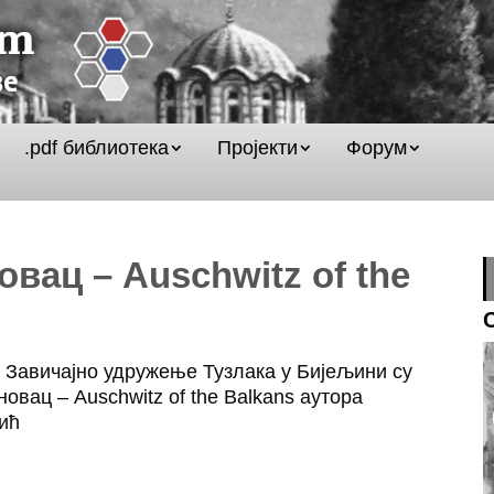
.pdf библиотека
Пројекти
Форум
овац – Auschwitz of the
Завичајно удружење Тузлака у Бијељини су
вац – Auschwitz of the Balkans аутора
ић