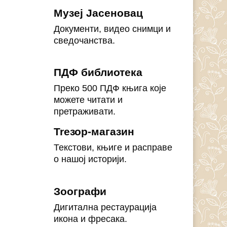
Музеј Јасеновац
Документи, видео снимци и
сведочанства.
ПДФ библиотека
Преко 500 ПДФ књига које
можете читати и
претраживати.
Treзор-магазин
Текстови, књиге и расправе
о нашој историји.
Зоографи
Дигитална рестаурација
икона и фресака.