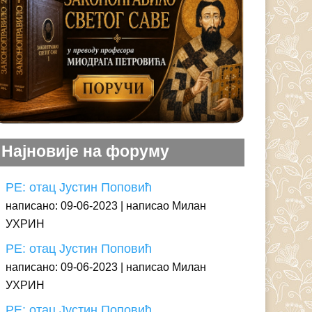
Најновије на форуму
РЕ: отац Јустин Поповић
написано: 09-06-2023
написао Милан
УХРИН
РЕ: отац Јустин Поповић
написано: 09-06-2023
написао Милан
УХРИН
РЕ: отац Јустин Поповић