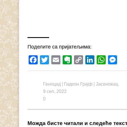
Поделите са пријатељима:
Facebook
Twitter
Email
Evernote
Copy
LinkedI
What
M
Link
Геноцид
|
Гидеон Грајф
|
Јасеновац
9 сеп, 2022
0
Можда бисте читали и следеће текс