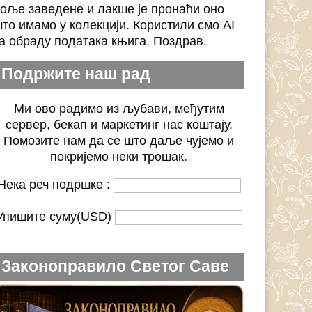
оље заведене и лакше је пронаћи оно
то имамо у колекцији. Користили смо AI
а обраду података књига. Поздрав.
Подржите наш рад
Ми ово радимо из љубави, међутим
сервер, бекап и маркетинг нас коштају.
Помозите нам да се што даље чујемо и
покријемо неки трошак.
Нека реч подршке :
Упишите суму(USD)
Законоправило Светог Саве