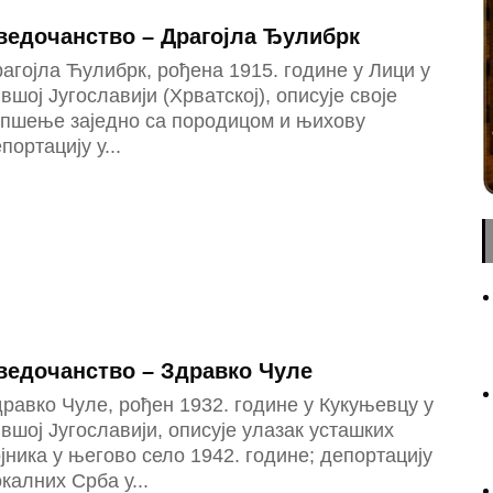
ведочанство – Драгојла Ђулибрк
агојла Ћулибрк, рођена 1915. године у Лици у
вшој Југославији (Хрватској), описује своје
апшење заједно са породицом и њихову
портацију у...
ведочанство – Здравко Чуле
равко Чуле, рођен 1932. године у Кукуњевцу у
вшој Југославији, описује улазак усташких
јника у његово село 1942. године; депортацију
калних Срба у...