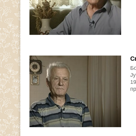
С
Бо
Ју
19
пр