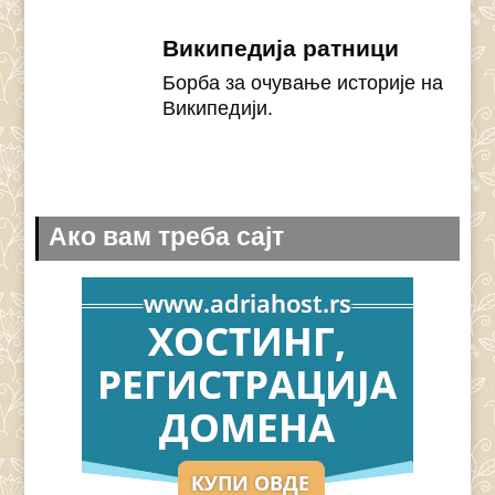
Википедија ратници
Борба за очување историје на
Википедији.
Ако вам треба сајт