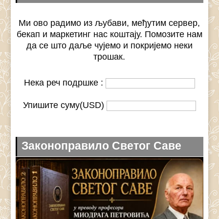
Ми ово радимо из љубави, међутим сервер,
бекап и маркетинг нас коштају. Помозите нам
да се што даље чујемо и покријемо неки
трошак.
Нека реч подршке :
Упишите суму(USD)
Законоправило Светог Саве