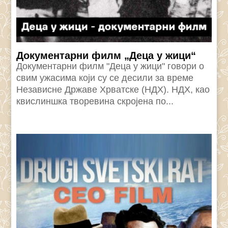
Документарни филм „Деца у жици“
Документарни филм "Деца у жици" говори о
свим ужасима који су се десили за време
Независне Државе Хрватске (НДХ). НДХ, као
квислиншка творевина скројена по...