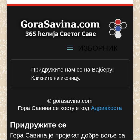
Придружите нам се на Вајберу!
Кликните на иконицу.
© gorasavina.com
Гора Савина се хостује код
Адриахоста
Придружите се
Гора Савина је пројекат добре воље са