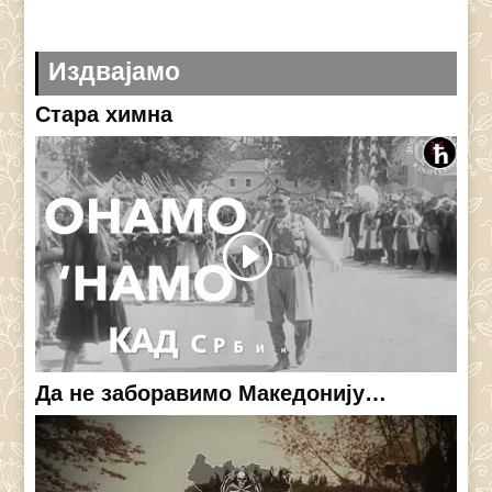
Издвајамо
Стара химна
Да не заборавимо Македонију…