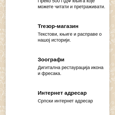
Преко 500 ПДФ књига које
можете читати и претраживати.
Treзор-магазин
Текстови, књиге и расправе о
нашој историји.
Зоографи
Дигитална рестаурација икона
и фресака.
Интернет адресар
Српски интернет адресар