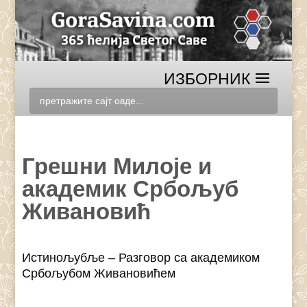
Грешни Милоје и
академик Србољуб
Живановић
Истинољубље – Разговор са академиком
Србољубом Живановићем