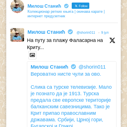
Милош Станић
Follow
Колекционар ретких књига | окинава карате |
интернет предузетник
Милош Станић
@shorin011
·
9 јул
На путу за плажу Фаласарна на
Криту...
Милош Станић
@shorin011
Вероватно нисте чули за ово.
Слика са турске телевизије. Мало
је познато да је 1913. Турска
предала све европске територије
балканским савезницима. Тако је
Крит припао православним
државама. Србији, Црној гори,
Бугарској и Грчкој.