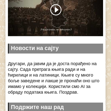
Новости на сајту
Другари, да јавим да је доста порађено на
сајту. Сада претрага књига ради и на
ћирилици и на латиници. Књиге су много
боље заведене и лакше је пронаћи оно што
имамо у колекцији. Користили смо AI за
обраду података књига. Поздрав.
Подржите наш рад