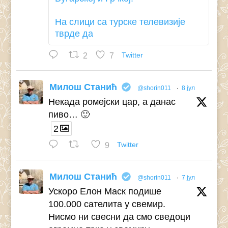
На слици са турске телевизије
тврде да
2
7
Twitter
Милош Станић
@shorin011
·
8 јул
Некада ромејски цар, а данас
пиво… 🙂
2
9
Twitter
Милош Станић
@shorin011
·
7 јул
Ускоро Елон Маск подише
100.000 сателита у свемир.
Нисмо ни свесни да смо сведоци