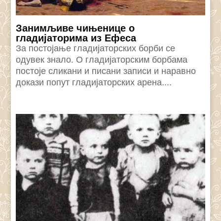
Занимљиве чињенице о
гладијаторима из Ефеса
За постојање гладијаторских борби се
одувек знало. О гладијаторским борбама
постоје сликани и писани записи и наравно
докази попут гладијаторских арена....