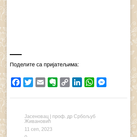
Поделите са пријатељима:
Facebook
Twitter
Email
Evernote
Copy
LinkedIn
WhatsAp
Messe
Link
Јасеновац
|
проф. др Србољуб
Живановић
11 сеп, 2023