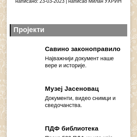
написано: 23-03-2023
написао Милан УХРИН
Пројекти
Савино законоправило
Најважнији документ наше
вере и историје.
Музеј Јасеновац
Документи, видео снимци и
сведочанства.
ПДФ библиотека