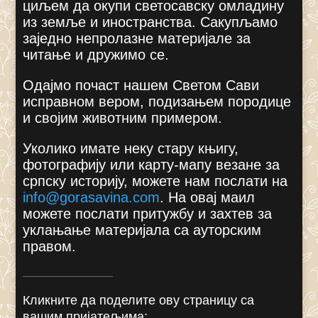
циљем да окупи светосавску омладину
из земље и иностранства. Сакупљамо
заједно непролазне материјале за
читање и дружимо се.
Одајмо почаст нашем Светом Сави
исправном вером, подизањем породице
и својим животним примером.
Уколико имате неку стару књигу,
фотографију или карту-мапу везане за
српску историју, можете нам послати на
info@gorasavina.com
.
На овај маил
можете послати притужбу и захтев за
уклањање материјала са ауторским
правом.
Кликните да поделите ову страницу са
вашим пријатељима: