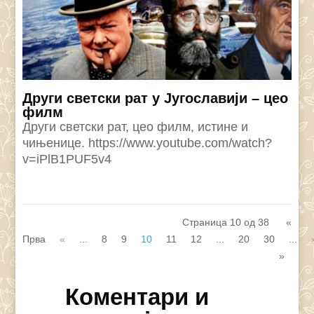
Други светски рат у Југославији – цео
филм
Други светски рат, цео филм, истине и
чињенице. https://www.youtube.com/watch?
v=iPlB1PUF5v4
Страница 10 од 38
«
Прва
«
...
8
9
10
11
12
...
20
30
...
»
Коментари и