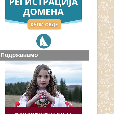
Подржавамо