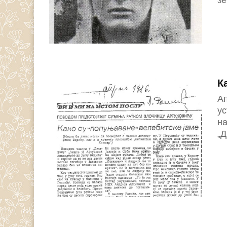
зе
К
А
ус
на
„Д