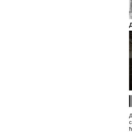
Д
с
ћ