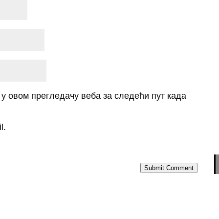
о у овом прегледачу веба за следећи пут када
l.
Submit Comment