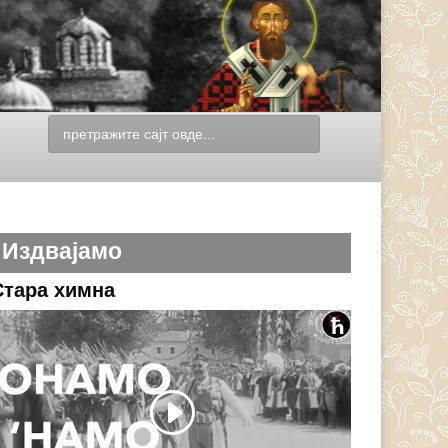
Издвајамо
Стара химна