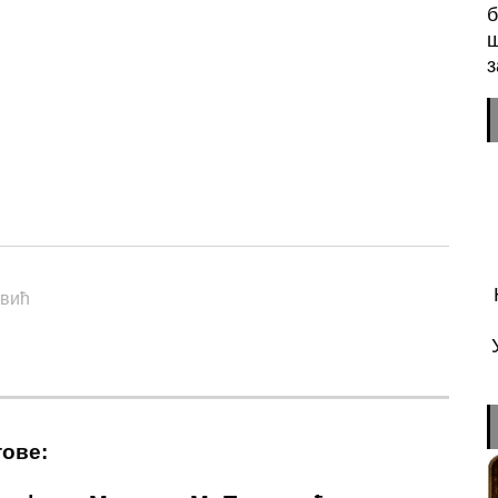
б
ш
з
n
sApp
essenger
овић
тове: