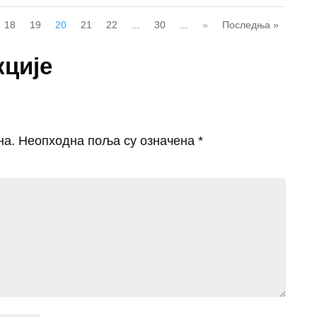
18
19
20
21
22
...
30
...
»
Последња »
кције
на.
Неопходна поља су означена
*