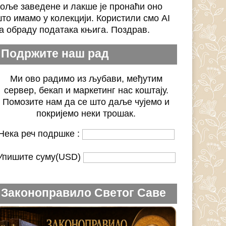
оље заведене и лакше је пронаћи оно
то имамо у колекцији. Користили смо AI
а обраду података књига. Поздрав.
Подржите наш рад
Ми ово радимо из љубави, међутим
сервер, бекап и маркетинг нас коштају.
Помозите нам да се што даље чујемо и
покријемо неки трошак.
Нека реч подршке :
Упишите суму(USD)
Законоправило Светог Саве