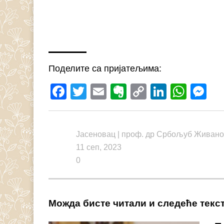
Поделите са пријатељима:
Facebook
Twitter
Email
Evernote
Copy
LinkedI
What
M
Link
Јасеновац
|
проф. др Србољуб Живан
11 сеп, 2023
0
Можда бисте читали и следеће текс