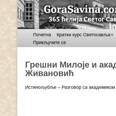
Почетна
Кратки курс Светосавља
Прикључите се
Грешни Милоје и ак
Живановић
Истинољубље – Разговор са академико