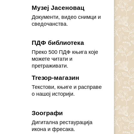
Музеј Јасеновац
Документи, видео снимци и
сведочанства.
ПДФ библиотека
Преко 500 ПДФ књига које
можете читати и
претраживати.
Treзор-магазин
Текстови, књиге и расправе
о нашој историји.
Зоографи
Дигитална рестаурација
икона и фресака.