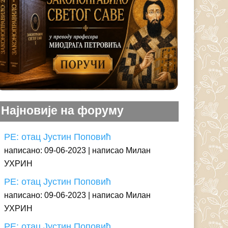
Најновије на форуму
РЕ: отац Јустин Поповић
написано: 09-06-2023
написао Милан
УХРИН
РЕ: отац Јустин Поповић
написано: 09-06-2023
написао Милан
УХРИН
РЕ: отац Јустин Поповић