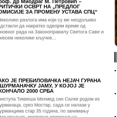
роф. др Миодраг М. Петровић –
РИТИЧКИ ОСВРТ НА „ПРЕДЛОГ
ОМИСИЈЕ ЗА ПРОМЕНУ УСТАВА СПЦ“
Неколико разлога има који су ме неодољиво
дстакли да накратко одвојим време од
новног рада на Законоправилу Светога Саве и
несем неколике кључне...
АКО ЈЕ ПРЕБИЛОВАЧКА НЕЈАЧ ГУРАНА
 ШУРМАНАЧКУ ЈАМУ, У КОЈОЈ ЈЕ
КОНЧАЛО 2000 СРБА
риступа Тиквеша Мехмед син Салке родом из
рманаца, срез Мостар, сада се налази у
урманцима стар 35 година, по занимању