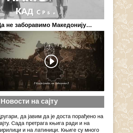
Да не заборавимо Македонију…
Новости на сајту
ругари, да јавим да је доста порађено на
ајту. Сада претрага књига ради и на
ирилици и на латиници. Књиге су много