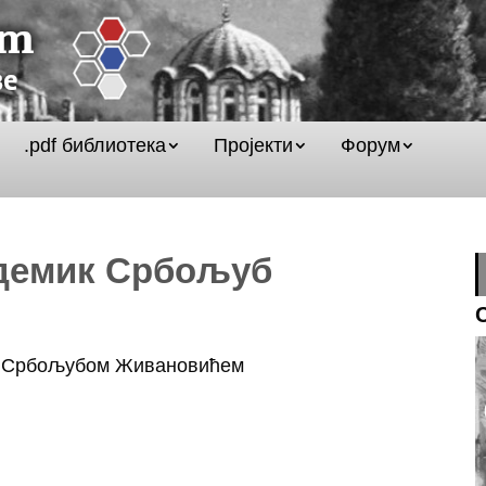
.pdf библиотека
Пројекти
Форум
адемик Србољуб
м Србољубом Живановићем