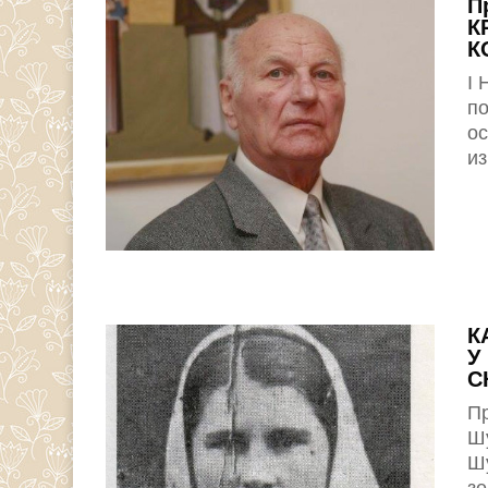
П
К
К
I 
по
ос
из
К
У
С
П
Шу
Ш