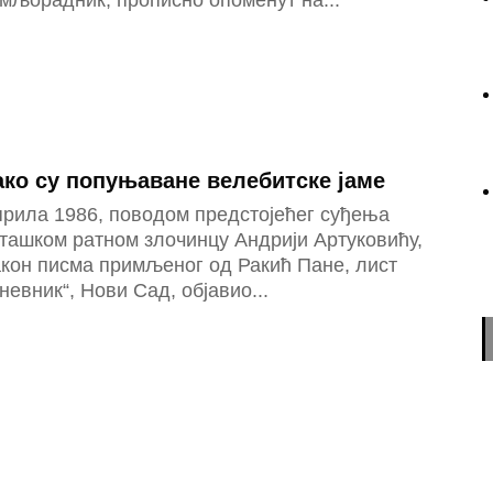
мљорадник, прописно опоменут на...
ако су попуњаване велебитске јаме
прила 1986, поводом предстојећег суђења
ташком ратном злочинцу Андрији Артуковићу,
кон писма примљеног од Ракић Пане, лист
невник“, Нови Сад, објавио...