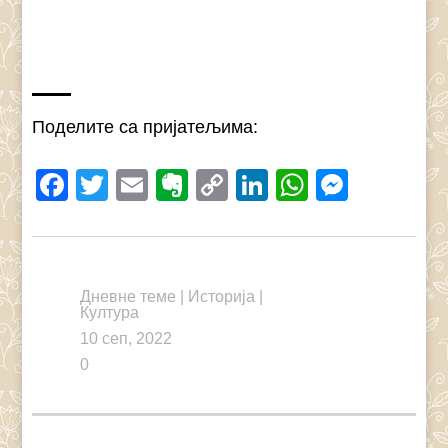
Поделите са пријатељима:
Facebook
Twitter
Email
Evernote
Copy
LinkedIn
WhatsAp
Messe
Link
Дневне теме
|
Историја
|
Култура
10 сеп, 2022
0