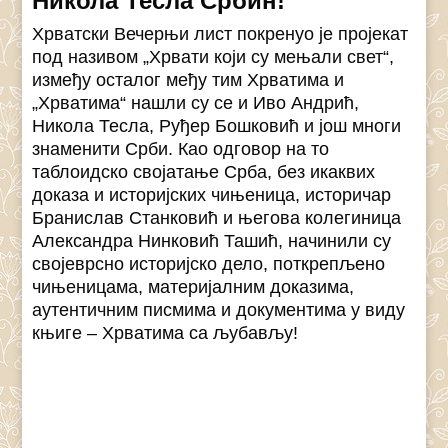
Никола Тесла Србин!
Хрватски Вечерњи лист покренуо је пројекат
под називом „Хрвати који су мењали свет“,
између осталог међу тим Хрватима и
„Хрватима“ нашли су се и Иво Андрић,
Никола Тесла, Руђер Бошковић и још многи
знаменити Срби. Као одговор на то
таблоидско својатање Срба, без икаквих
доказа и историјских чињеница, историчар
Бранислав Станковић и његова колегиница
Александра Нинковић Ташић, начинили су
својеврсно историјско дело, поткрепљено
чињеницама, материјалним доказима,
аутентичним писмима и документима у виду
књиге – Хрватима са љубављу!