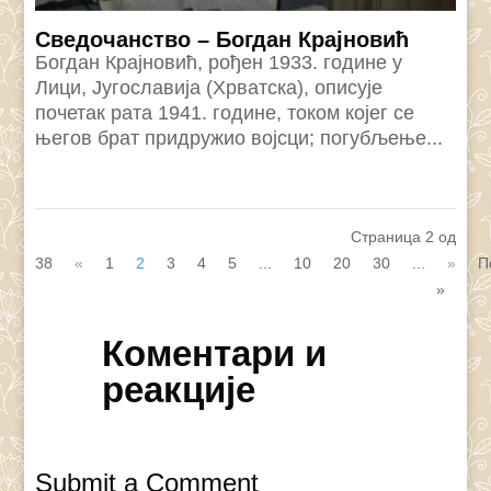
Сведочанство – Богдан Крајновић
Богдан Крајновић, рођен 1933. године у
Лици, Југославија (Хрватска), описује
почетак рата 1941. године, током којег се
његов брат придружио војсци; погубљење...
Страница 2 од
38
«
1
2
3
4
5
...
10
20
30
...
»
П
»
Коментари и
реакције
Submit a Comment