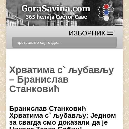
Хрватима с` љубављу
– Бранислав
Станковић
Бранислав Станковић
Хрватима с` љубављу: Једном
за свагда смо доказали да је