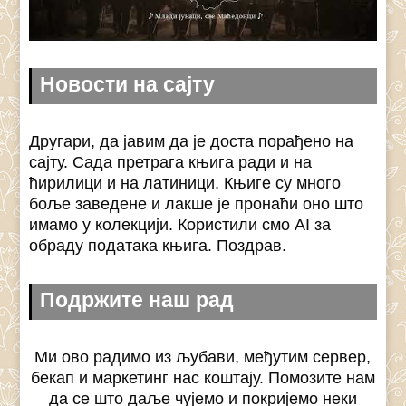
Новости на сајту
Другари, да јавим да је доста порађено на
сајту. Сада претрага књига ради и на
ћирилици и на латиници. Књиге су много
боље заведене и лакше је пронаћи оно што
имамо у колекцији. Користили смо AI за
обраду података књига. Поздрав.
Подржите наш рад
Ми ово радимо из љубави, међутим сервер,
бекап и маркетинг нас коштају. Помозите нам
да се што даље чујемо и покријемо неки