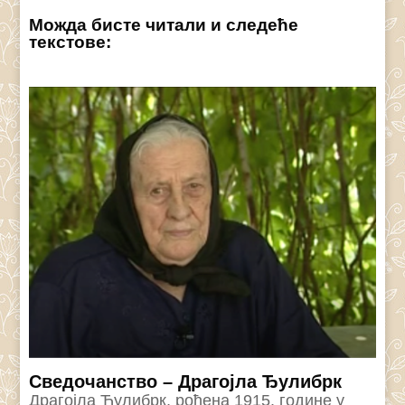
Можда бисте читали и следеће
текстове:
Сведочанство – Драгојла Ђулибрк
Драгојла Ћулибрк, рођена 1915. године у