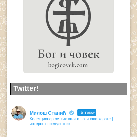
Twitter!
Милош Станић
Follow
Колекционар ретких књига | окинава карате |
интернет предузетник