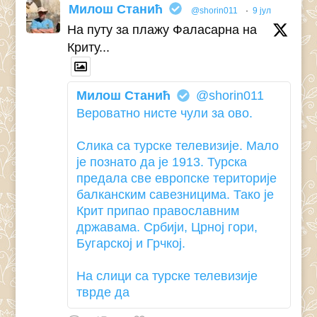
Милош Станић
@shorin011
·
9 јул
На путу за плажу Фаласарна на
Криту...
Милош Станић
@shorin011
Вероватно нисте чули за ово.
Слика са турске телевизије. Мало
је познато да је 1913. Турска
предала све европске територије
балканским савезницима. Тако је
Крит припао православним
државама. Србији, Црној гори,
Бугарској и Грчкој.
На слици са турске телевизије
тврде да