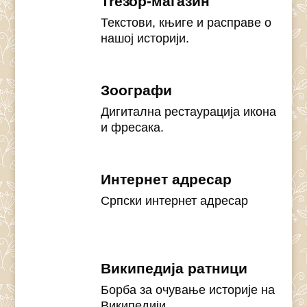
Treзор-магазин
Текстови, књиге и расправе о
нашој историји.
Зоографи
Дигитална рестаурација икона
и фресака.
Интернет адресар
Српски интернет адресар
Википедија ратници
Борба за очување историје на
Википедији.