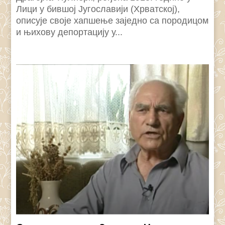
Лици у бившој Југославији (Хрватској),
описује своје хапшење заједно са породицом
и њихову депортацију у...