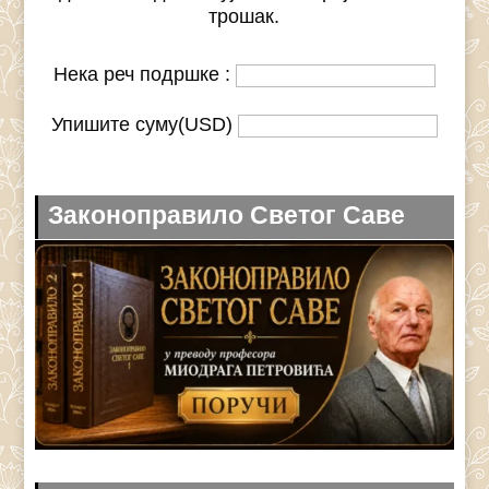
трошак.
Нека реч подршке :
Упишите суму(USD)
Законоправило Светог Саве