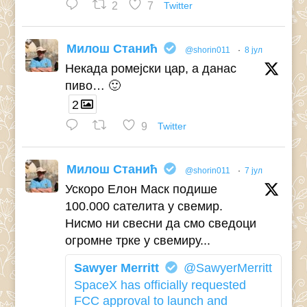
2
7
Twitter
Милош Станић
@shorin011
·
8 јул
Некада ромејски цар, а данас
пиво… 🙂
2
9
Twitter
Милош Станић
@shorin011
·
7 јул
Ускоро Елон Маск подише
100.000 сателита у свемир.
Нисмо ни свесни да смо сведоци
огромне трке у свемиру...
Sawyer Merritt
@SawyerMerritt
SpaceX has officially requested
FCC approval to launch and