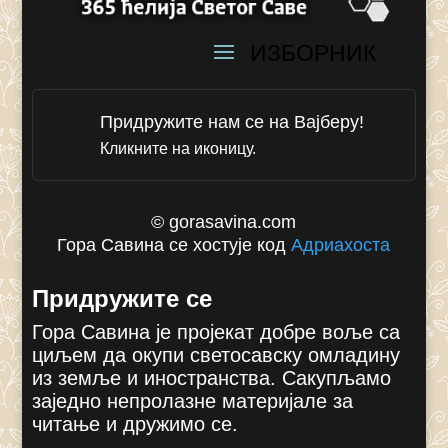
Придружите нам се на Вајберу!
Кликните на иконицу.
© gorasavina.com
Гора Савина се хостује код
Адриахоста
Придружите се
Гора Савина је пројекат добре воље са
циљем да окупи светосавску омладину
из земље и иностранства. Сакупљамо
заједно непролазне материјале за
читање и дружимо се.