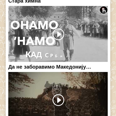
Стара химна
Да не заборавимо Македонију…