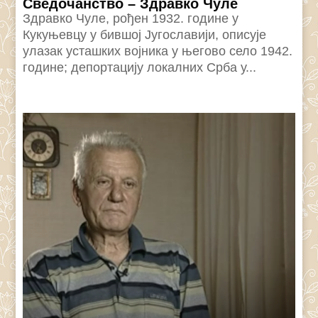
Сведочанство – Здравко Чуле
Здравко Чуле, рођен 1932. године у
Кукуњевцу у бившој Југославији, описује
улазак усташких војника у његово село 1942.
године; депортацију локалних Срба у...