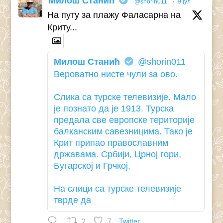
Милош Станић
@shorin011
·
9 јул
На путу за плажу Фаласарна на
Криту...
Милош Станић
@shorin011
Вероватно нисте чули за ово.
Слика са турске телевизије. Мало
је познато да је 1913. Турска
предала све европске територије
балканским савезницима. Тако је
Крит припао православним
државама. Србији, Црној гори,
Бугарској и Грчкој.
На слици са турске телевизије
тврде да
2
7
Twitter