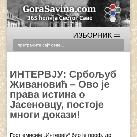
ИНТЕРВЈУ: Србољуб
Живановић – Ово је
права истина о
Јасеновцу, постоје
многи докази!
Гост емисије „Интервју“ био је проф. др