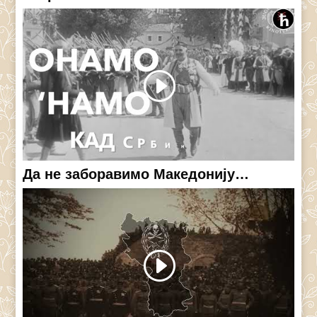
Да не заборавимо Македонију…