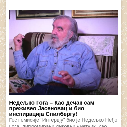
Недељко Гога – Као дечак сам
преживео Јасеновац и био
инспирација Спилбергу!
Гост емисије "Интервју" био је Недељко Неђо
Гога, дипломирани ликовни уметник. Као