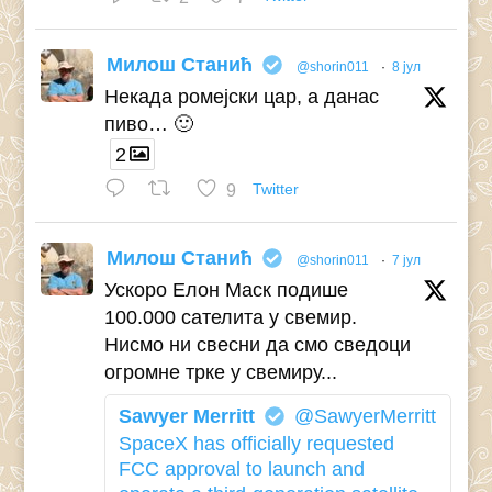
Милош Станић
@shorin011
·
8 јул
Некада ромејски цар, а данас
пиво… 🙂
2
9
Twitter
Милош Станић
@shorin011
·
7 јул
Ускоро Елон Маск подише
100.000 сателита у свемир.
Нисмо ни свесни да смо сведоци
огромне трке у свемиру...
Sawyer Merritt
@SawyerMerritt
SpaceX has officially requested
FCC approval to launch and