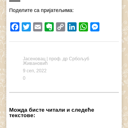
Поделите са пријатељима:
Facebook
Twitter
Email
Evernote
Copy
LinkedIn
WhatsAp
Messe
Link
Јасеновац
|
проф. др Србољуб
Живановић
9 сеп, 2022
0
Можда бисте читали и следеће
текстове: