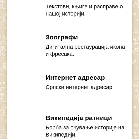
Текстови, књиге и расправе о
нашој историји.
Зоографи
Дигитална рестаурација икона
и фресака.
Интернет адресар
Српски интернет адресар
Википедија ратници
Борба за очување историје на
Википедији.