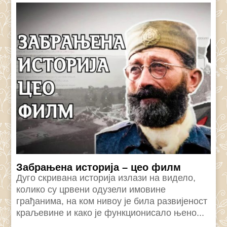
Забрањена историја – цео филм
Дуго скривана историја излази на видело,
колико су црвени одузели имовине
грађанима, на ком нивоу је била развијеност
краљевине и како је функционисало њено...