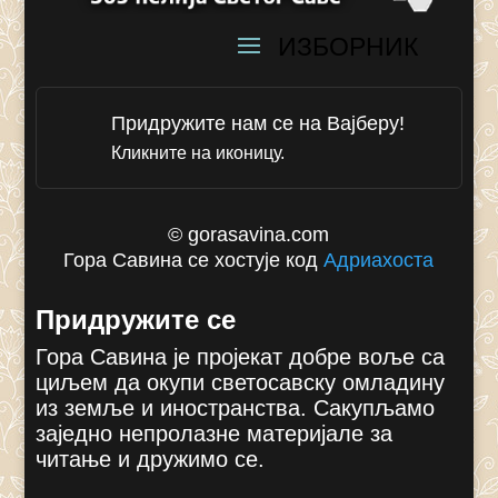
Придружите нам се на Вајберу!
Кликните на иконицу.
© gorasavina.com
Гора Савина се хостује код
Адриахоста
Придружите се
Гора Савина је пројекат добре воље са
циљем да окупи светосавску омладину
из земље и иностранства. Сакупљамо
заједно непролазне материјале за
читање и дружимо се.