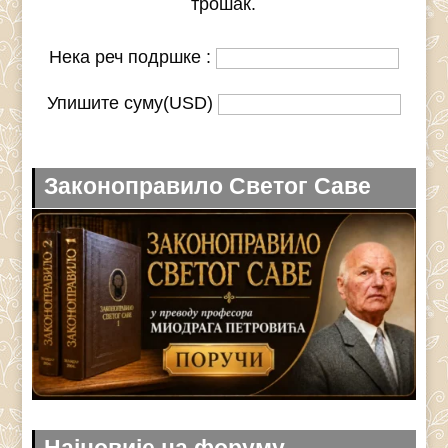
трошак.
Нека реч подршке :
Упишите суму(USD)
Законоправило Светог Саве