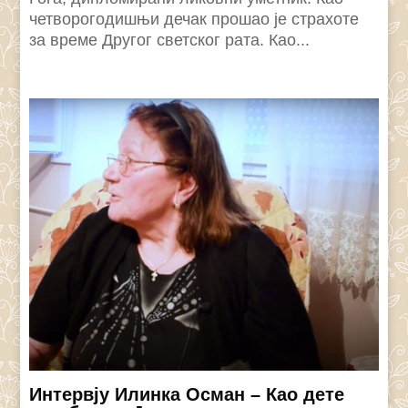
четворогодишњи дечак прошао је страхоте
за време Другог светског рата. Као...
Интервју Илинка Осман – Као дете