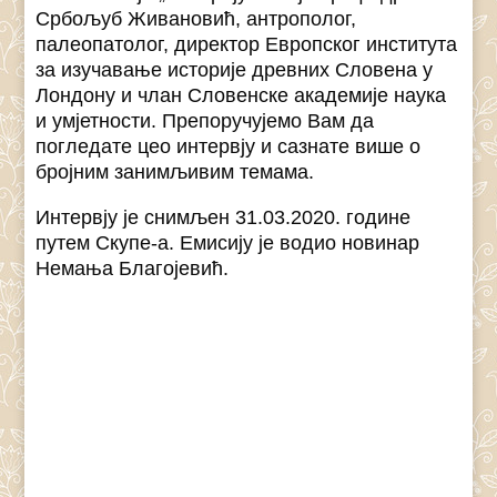
Србољуб Живановић, антрополог,
палеопатолог, директор Европског института
за изучавање историје древних Словена у
Лондону и члан Словенске академије наука
и умјетности. Препоручујемо Вам да
погледате цео интервју и сазнате више о
бројним занимљивим темама.
Интервју је снимљен 31.03.2020. године
путем Скyпе-а. Емисију је водио новинар
Немања Благојевић.