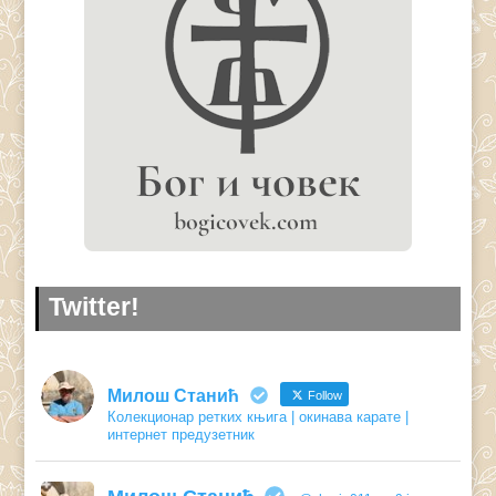
Twitter!
Милош Станић
Follow
Колекционар ретких књига | окинава карате |
интернет предузетник