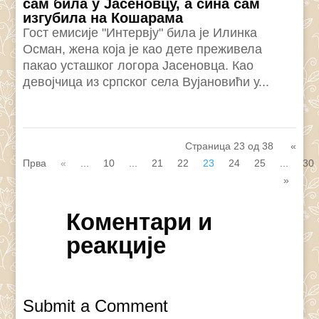
сам била у Јасеновцу, а сина сам
изгубила на Кошарама
Гост емисије "Интервју" била је Илинка
Осман, жена која је као дете преживела
пакао усташког логора Јасеновца. Као
девојчица из српског села Вујановићи у...
Страница 23 од 38
«
Прва
«
...
10
...
21
22
23
24
25
...
30
»
Коментари и
реакције
Submit a Comment