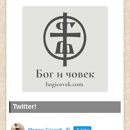
Twitter!
Милош Станић
Follow