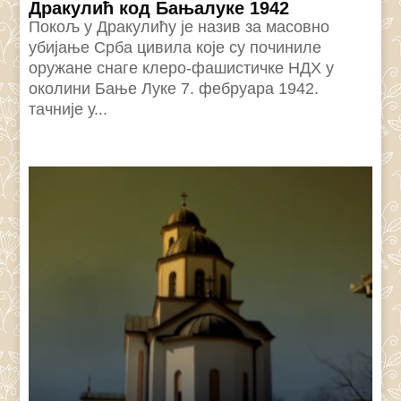
Дракулић код Бањалуке 1942
Покољ у Дракулићу је назив за масовно
убијање Срба цивила које су починиле
оружане снаге клеро-фашистичке НДХ у
околини Бање Луке 7. фебруара 1942.
тачније у...