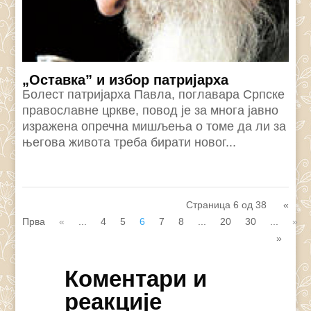
„Оставка” и избор патријарха
Болест патријарха Павла, поглавара Српске
православне цркве, повод је за многа јавно
изражена опречна мишљења о томе да ли за
његова живота треба бирати новог...
Страница 6 од 38
«
Прва
«
...
4
5
6
7
8
...
20
30
...
»
»
Коментари и
реакције