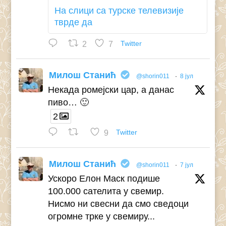
На слици са турске телевизије
тврде да
2
7
Twitter
Милош Станић
@shorin011
·
8 јул
Некада ромејски цар, а данас
пиво… 🙂
2
9
Twitter
Милош Станић
@shorin011
·
7 јул
Ускоро Елон Маск подише
100.000 сателита у свемир.
Нисмо ни свесни да смо сведоци
огромне трке у свемиру...