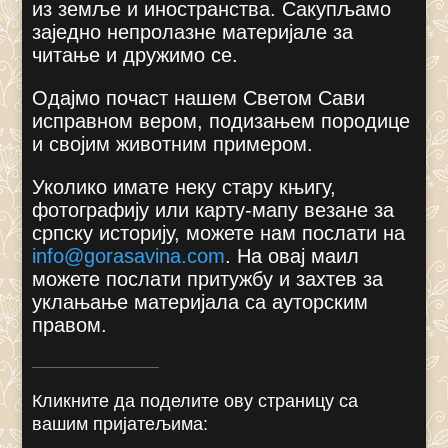
из земље и иностранства. Сакупљамо
заједно непролазне материјале за
читање и дружимо се.
Одајмо почаст нашем Светом Сави
исправном вером, подизањем породице
и својим животним примером.
Уколико имате неку стару књигу,
фотографију или карту-мапу везане за
српску историју, можете нам послати на
info@gorasavina.com
.
На овај маил
можете послати притужбу и захтев за
уклањање материјала са ауторским
правом.
Кликните да поделите ову страницу са
вашим пријатељима: