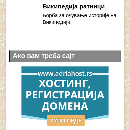
Википедија ратници
Борба за очување историје на
Википедији.
Ако вам треба сајт