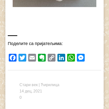
Поделите са пријатељима:
Facebook
Twitter
Email
Evernote
Copy
LinkedIn
WhatsAp
Messe
Link
Стари век
|
Ћирилица
14 дец, 2021
0