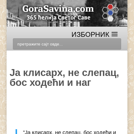
Ја клисарх, не слепац,
бос ходећи и наг
”Ја клисарх, не слепац, бос ходећи и