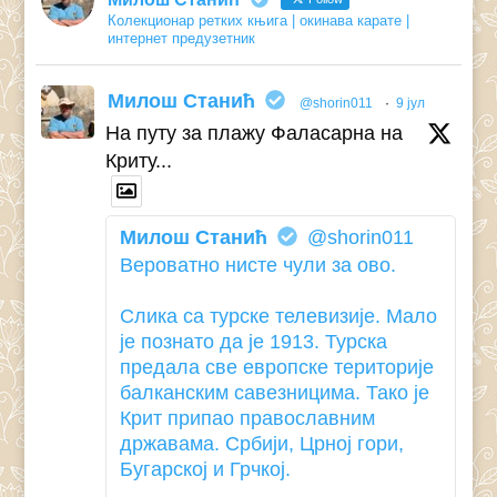
Колекционар ретких књига | окинава карате |
интернет предузетник
Милош Станић
@shorin011
·
9 јул
На путу за плажу Фаласарна на
Криту...
Милош Станић
@shorin011
Вероватно нисте чули за ово.
Слика са турске телевизије. Мало
је познато да је 1913. Турска
предала све европске територије
балканским савезницима. Тако је
Крит припао православним
државама. Србији, Црној гори,
Бугарској и Грчкој.