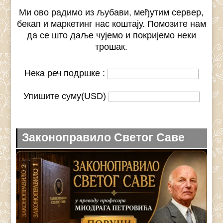
Ми ово радимо из љубави, међутим сервер,
бекап и маркетинг нас коштају. Помозите нам
да се што даље чујемо и покријемо неки
трошак.
Нека реч подршке :
Упишите суму(USD)
Законоправило Светог Саве