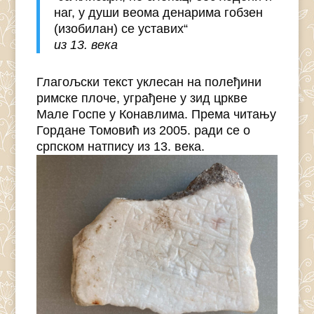
наг, у души веома денарима гобзен
(изобилан) се уставих“
из 13. века
Глагољски текст уклесан на полеђини
римске плоче, уграђене у зид цркве
Мале Госпе у Конавлима. Према читању
Гордане Томовић из 2005. ради се о
српском натпису из 13. века.