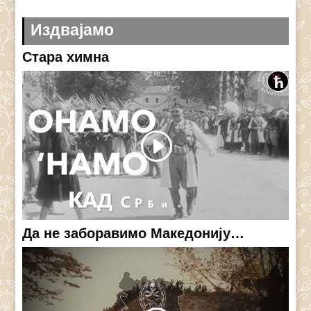
Издвајамо
Стара химна
Да не заборавимо Македонију…