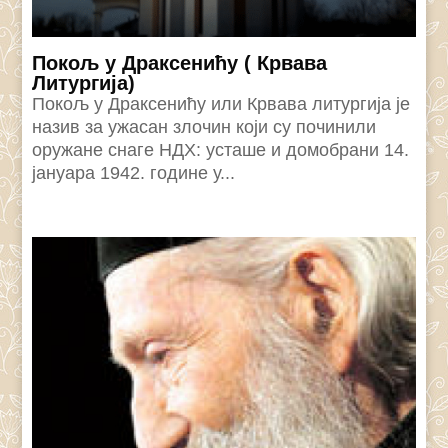
Покољ у Драксенићу ( Крвава
Литургија)
Покољ у Драксенићу или Крвава литургија је
назив за ужасан злочин који су починили
оружане снаге НДХ: усташе и домобрани 14.
јануара 1942. године у...