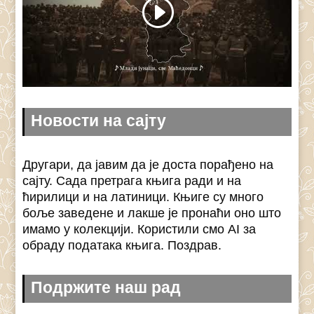
Новости на сајту
Другари, да јавим да је доста порађено на
сајту. Сада претрага књига ради и на
ћирилици и на латиници. Књиге су много
боље заведене и лакше је пронаћи оно што
имамо у колекцији. Користили смо AI за
обраду података књига. Поздрав.
Подржите наш рад