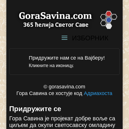
Придружите нам се на Вајберу!
Кликните на иконицу.
© gorasavina.com
Гора Савина се хостује код
Адриахоста
Придружите се
Гора Савина је пројекат добре воље са
циљем да окупи светосавску омладину