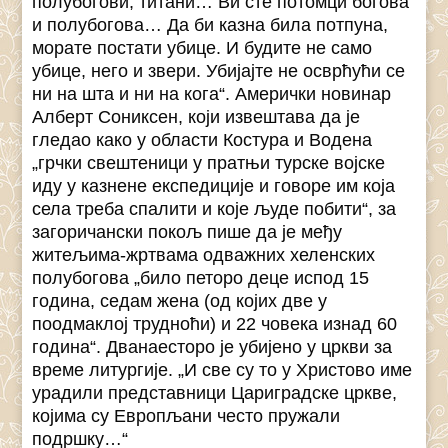
полубогови, титани… Ви сте потомци богова
и полубогова… Да би казна била потпуна,
морате постати убице. И будите не само
убице, него и звери. Убијајте не осврћући се
ни на шта и ни на кога“. Амерички новинар
Алберт Сониксен, који извештава да је
гледао како у области Костура и Водена
„грчки свештеници у пратњи турске војске
иду у казнене експедиције и говоре им која
села треба спалити и које људе побити“, за
загоричански покољ пише да је међу
житељима-жртвама одважних хеленских
полубогова „било петоро деце испод 15
година, седам жена (од којих две у
поодмаклој трудноћи) и 22 човека изнад 60
година“. Дванаесторо је убијено у цркви за
време литургије. „И све су то у Христово име
урадили представници Цариградске цркве,
којима су Европљани често пружали
подршку…“