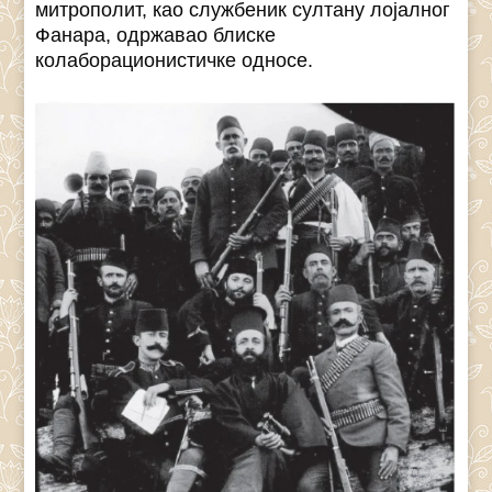
митрополит, као службеник султану лојалног
Фанара, одржавао блиске
колаборационистичке односе.