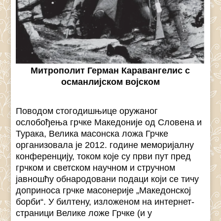
Митрополит Герман Каравангелис с
османлијском војском
Поводом стогодишњице оружаног
ослобођења грчке Македоније од Словена и
Турака, Велика масонска ложа Грчке
организовала је 2012. године меморијалну
конференцију, током које су први пут пред
грчком и светском научном и стручном
јавношћу обнародовани подаци који се тичу
доприноса грчке масонерије „Македонској
борби“. У билтену, изложеном на интернет-
страници Велике ложе Грчке (и у