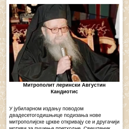
Mитрополит лерински Августин
Кандиотис
У јубиларном издању поводом
двадесетогодишњице подизања нове
митрополијске цркве откривају се и другачији
мотиви за рушење претходне. Свештеник