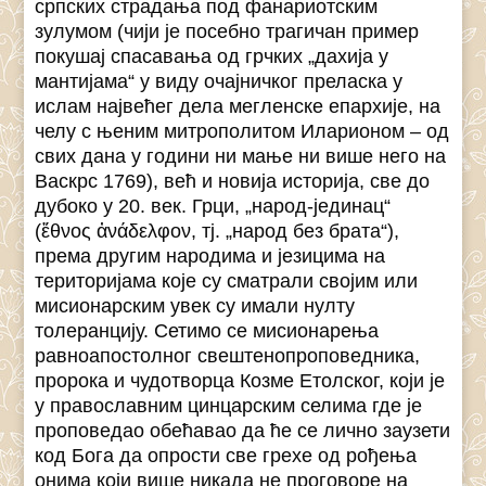
српских страдања под фанариотским
зулумом (чији је посебно трагичан пример
покушај спасавања од грчких „дахија у
мантијама“ у виду очајничког преласка у
ислам највећег дела мегленске епархије, на
челу с њеним митрополитом Иларионом – од
свих дана у години ни мање ни више него на
Васкрс 1769), већ и новија историја, све до
дубоко у 20. век. Грци, „народ-јединац“
(ἔθνος ἀνάδελφον, тј. „народ без брата“),
према другим народима и језицима на
територијама које су сматрали својим или
мисионарским увек су имали нулту
толеранцију. Сетимо се мисионарења
равноапостолног свештенопроповедника,
пророка и чудотворца Козме Етолског, који је
у православним цинцарским селима где је
проповедао обећавао да ће се лично заузети
код Бога да опрости све грехе од рођења
онима који више никада не проговоре на