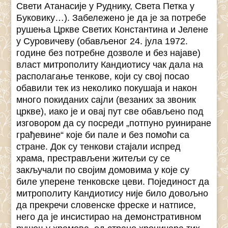
Свети Атанасије у Руднику, Света Петка у
Буковику…). Забележено је да је за потребе
рушења Цркве Светих Константина и Јелене
у Суровичеву (обављеног 24. јула 1972.
године без потребне дозволе и без најаве)
власт митрополиту Кандиотису чак дала на
располагање тенкове, који су свој посао
обавили тек из неколико покушаја и након
много покиданих сајли (везаних за звоник
цркве), иако је и овај пут све обављено под
изговором да су посреди „потпуно руиниране
грађевине“ које би пале и без помоћи са
стране. Док су тенкови стајали испред
храма, престрављени житељи су се
закључали по својим домовима у које су
биле уперене тенковске цеви. Појединост да
митрополиту Кандиотису није било довољно
да прекречи словенске фреске и натписе,
него да је инсистирао на демонстративном