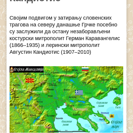
Својим подвигом у затирању словенских
трагова на северу данашње Грчке посебно
су заслужили да остану незаборављени
костурски митрополит Герман Каравангелис
(1866–1935) и лерински митрополит
Августин Кандиотис (1907–2010)