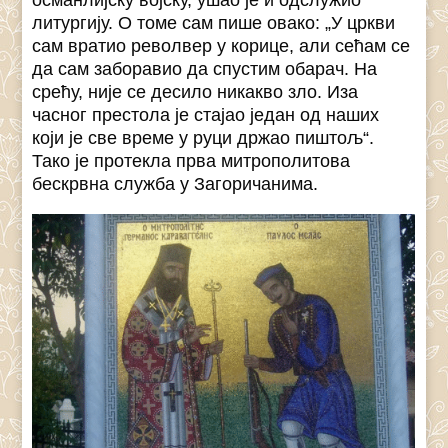
литургију. О томе сам пише овако: „У цркви
сам вратио револвер у корице, али сећам се
да сам заборавио да спустим обарач. На
срећу, није се десило никакво зло. Иза
часног престола је стајао један од наших
који је све време у руци држао пиштољ“.
Тако је протекла прва митрополитова
бескрвна служба у Загоричанима.