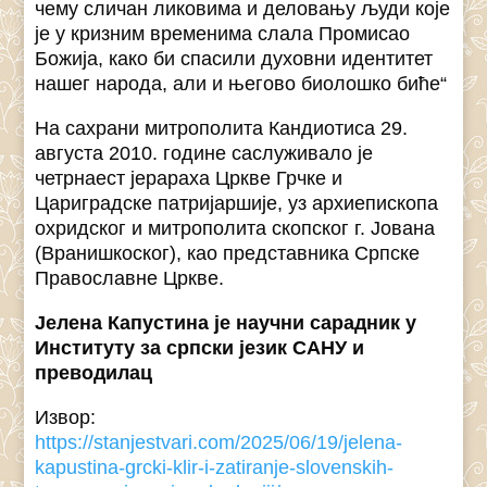
чему сличан ликовима и деловању људи које
је у кризним временима слала Промисао
Божија, како би спасили духовни идентитет
нашег народа, али и његово биолошко биће“
На сахрани митрополита Кандиотиса 29.
августа 2010. године саслуживало је
четрнаест јерараха Цркве Грчке и
Цариградске патријаршије, уз архиепископа
охридског и митрополита скопског г. Јована
(Вранишкоског), као представника Српске
Православне Цркве.
Јелена Капустина је научни сарадник у
Институту за српски језик САНУ и
преводилац
Извор:
https://stanjestvari.com/2025/06/19/jelena-
kapustina-grcki-klir-i-zatiranje-slovenskih-