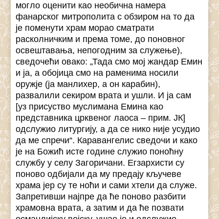
могло оценити као необична намера
фанарског митрополита с обзиром на то да
је поменути храм морао сматрати
расколничким и према томе, до поновног
освештавања, непогодним за служење),
сведочећи овако: „Тада смо мој жандар Емин
и ја, а обојица смо на раменима носили
оружје (ја манлихер, а он карабин),
развалили секиром врата и ушли. И ја сам
[уз присуство муслимана Емина као
представника црквеног лаоса – прим. ЈК]
одслужио литургију, а да се нико није усудио
да ме спречи“. Каравангелис сведочи и како
је на Божић исте године служио поноћну
службу у селу Загоричани. Егзархисти су
поново одбијали да му предају кључеве
храма јер су те ноћи и сами хтели да служе.
Запретивши најпре да ће поново разбити
храмовна врата, а затим и да ће позвати
османлијску војску, ушао је и одслужио