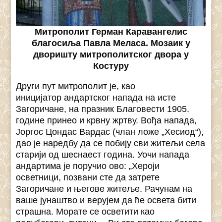
Митрополит Герман Каравангелис
благосиља Павла Меласа. Мозаик у
дворишту митрополитског двора у
Костуру
Други пут митрополит је, као
иницијатор андартског напада на исте
Загоричане, на празник Благовести 1905.
године принео и крвну жртву. Вођа напада,
Јоргос Цондас Вардас (члан ложе „Хесиод“),
дао је наредбу да се побију сви житељи села
старији од шеснаест година. Уочи напада
андартима je поручио ово: „Хероји
осветници, позвани сте да затрете
Загоричане и његове житеље. Рачунам на
ваше јунаштво и верујем да ће освета бити
страшна. Морате се осветити као