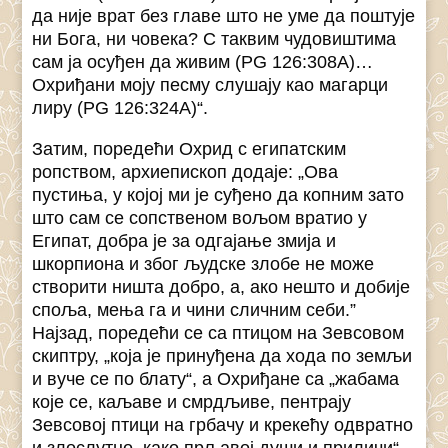
да није врат без главе што не уме да поштује
ни Бога, ни човека? С таквим чудовиштима
сам ја осуђен да живим (PG 126:308A)…
Охриђани моју песму слушају као магарци
лиру (PG 126:324А)“.
Затим, поредећи Охрид с египатским
ропством, архиепископ додаје: „Ова
пустиња, у којој ми је суђено да копним зато
што сам се сопственом вољом вратио у
Египат, добра је за одгајање змија и
шкорпиона и због људске злобе не може
створити ништа добро, а, ако нешто и добије
споља, мења га и чини сличним себи.”
Најзад, поредећи се са птицом на Зевсовом
скиптру, „која је принуђена да хода по земљи
и вуче се по блату“, а Охриђане са „жабама
које се, каљаве и смрдљиве, пентрају
Зевсовој птици на грбачу и крекећу одвратно