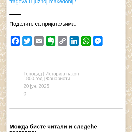
tragova-u-juznoj-makedoniji/
Поделите са пријатељима:
Facebook
Twitter
Email
Evernote
Copy
LinkedIn
WhatsAp
Messe
Link
Геноцид
|
Историја након
1800.год
|
Фанариоти
20 јун, 2025
0
Можда бисте читали и следеће