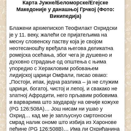
Карта Јужне/Беломорске/Егејске
Македоније у данашњој Грчкој (Фото:
Википедија)
Блажени архиепископ Теофилакт Охридски
је у 11. веку, жалећи се пријатељима на
месну словенску паству која је својом
неотесаношћу вређала његова деликатна
ромејска осећања, због чега је душевно и
духовно страдање од општења с њима
упоредио с Херакловим робовањем
лидијској царици Омфали, писао овако:
„Постоји, ипак, једна разлика – ја не служим
царици, богатој, чистој и лепој, и свакако не
златној Афродити, него прљавим робовима
и варварима што заударају на овчије кожухе
(PG 126:508A)… Још нисам ни ушао у
Охрид… кад ме је запљуснуо смртоносни
смрад налик ономе што избија из Харонове
пећине (PG 126:508B)… Има ли Охриђанина