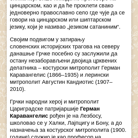
цинцарском, као и да ће проклети свако
једноверно православно село где чује да се
говори на цинцарском или шиптарском
језику, који је називао „језиком сатаниним“.
Својим подвигом у затирању
словенских историјских трагова на северу
данашње Грчке посебно су заслужили да
остану незаборављени двојица црквених
делатника – костурски митрополит Герман
Каравангелис (1866–1935) и лерински
митрополит Августин Кандиотис (1907–
2010).
Грчки народни херој и митрополит
Цариградске патријаршије
Герман
Каравангелис
рођен је на Лезбосу,
школовао се у Халки, Лајпцигу и Бону, а до
назначења за костурског митрополита (1900.
године) служио је као професор на