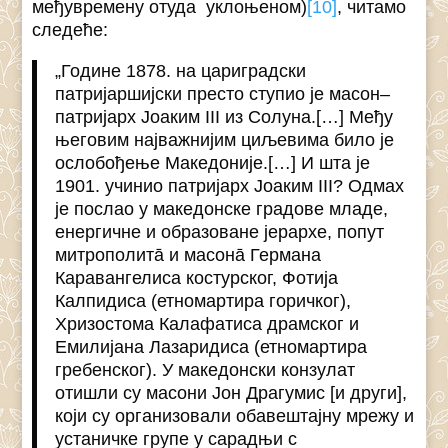
међувремену отуда уклоњеном)
[10]
, читамо
следеће:
„Године 1878. на цариградски
патријаршијски престо ступио је масон–
патријарх Јоаким III из Солуна.[…] Међу
његовим најважнијим циљевима било је
ослобођење Македоније.[…] И шта је
1901. учинио патријарх Јоаким III? Одмах
је послао у македонске градове младе,
енергичне и образоване јерархе, попут
митрополитā и масонā Германа
Каравангелиса костурског, Фотија
Калпидиса (етномартира горичког),
Хризостома Калафатиса драмског и
Емилијана Лазаридиса (етномартира
гребенског). У македонски конзулат
отишли су масони Јон Драгумис [и други],
који су организовали обавештајну мрежу и
устаничке групе у сарадњи с