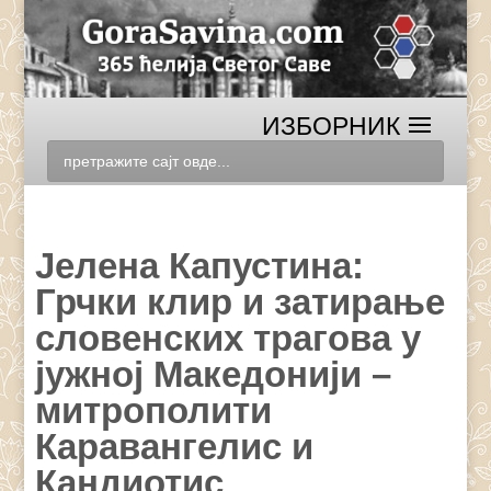
Јелена Капустина:
Грчки клир и затирање
словенских трагова у
јужној Македонији –
митрополити
Каравангелис и
Кандиотис