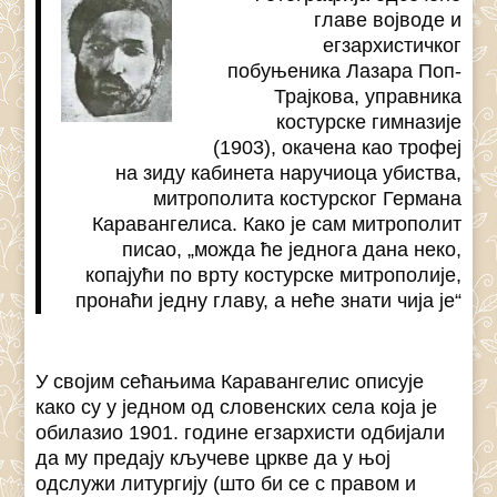
главе војводе и
егзархистичког
побуњеника Лазара Поп-
Трајкова, управника
костурске гимназије
(1903), окачена као трофеј
на зиду кабинета наручиоца убиства,
митрополита костурског Германа
Каравангелиса. Како је сам митрополит
писао, „можда ће једнога дана неко,
копајући по врту костурске митрополије,
пронаћи једну главу, а неће знати чија је“
У својим сећањима Каравангелис описује
како су у једном од словенских села која је
обилазио 1901. године егзархисти одбијали
да му предају кључеве цркве да у њој
одслужи литургију (што би се с правом и