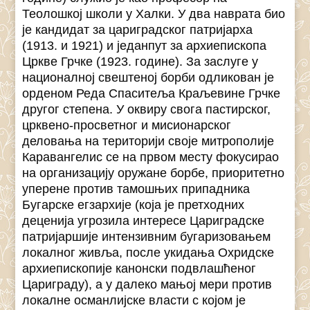
Теолошкој школи у Халки. У два наврата био
је кандидат за цариградског патријарха
(1913. и 1921) и једанпут за архиепископа
Цркве Грчке (1923. године). За заслуге у
националној свештеној борби одликован је
орденом Реда Спаситеља Краљевине Грчке
другог степена. У оквиру свогa пастирског,
црквено-просветног и мисионарског
деловања на територији своје митрополије
Каравангелис се на првом месту фокусирао
на организацију оружане борбе, приоритетно
уперене против тамошњих припадника
Бугарске егзархије (која је претходних
деценија угрозила интересе Цариградске
патријаршије интензивним бугаризовањем
локалног живља, после укидања Охридске
архиепископије канонски подвлашћеног
Цариграду), а у далеко мањој мери против
локалне османлијске власти с којом је