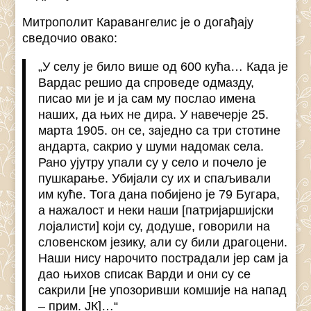
Митрополит Каравангелис је о догађају
сведочио овако:
„У селу је било више од 600 кућа… Када је
Вардас решио да спроведе одмазду,
писао ми је и ја сам му послао имена
наших, да њих не дира. У навечерје 25.
марта 1905. он се, заједно са три стотине
андарта, сакрио у шуми надомак села.
Рано ујутру упали су у село и почело је
пушкарање. Убијали су их и спаљивали
им куће. Тога дана побијено је 79 Бугара,
а нажалост и неки наши [патријаршијски
лојалисти] који су, додуше, говорили на
словенском језику, али су били драгоцени.
Наши нису нарочито пострадали јер сам ја
дао њихов списак Варди и они су се
сакрили [не упозоривши комшије на напад
– прим. ЈК]…“