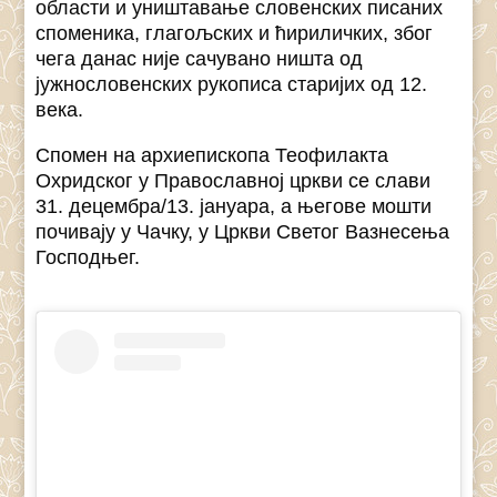
области и уништавање словенских писаних
споменика, глагољских и ћириличких, због
чега данас није сачувано ништа од
јужнословенских рукописа старијих од 12.
века.
Спомен на архиепископа Теофилакта
Охридског у Православној цркви се слави
31. децембра/13. јануара, а његове мошти
почивају у Чачку, у Цркви Светог Вазнесења
Господњег.