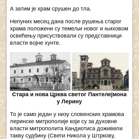
А затим је храм срушен до тла.
Непуних месец дана после рушења старог
храма положени су темељи новог и њиховом
освећењу присуствовали су представници
власти војне хунте.
Стара и нова Црква светог Пантелејмона
у Лерину
То је само један у низу словенских храмова
леринске митрополије који су за духовне
власти митрополита Кандиотиса доживели
такву судбину (Свети Никола у Штркову,