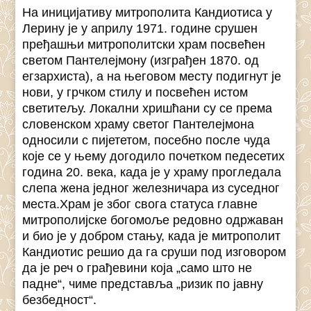
На иницијативу митрополита Кандиотиса у
Лерину је у априлу 1971. године срушен
пређашњи митрополитски храм посвећен
светом Пантелејмону (изграђен 1870. од
егзархиста), а на његовом месту подигнут је
нови, у грчком стилу и посвећен истом
светитељу. Локални хришћани су се према
словенском храму светог Пантелејмона
односили с пијететом, посебно после чуда
које се у њему догодило почетком педесетих
година 20. века, када је у храму прогледала
слепа жена једног железничара из суседног
места.Храм је због свога статуса главне
митрополијске богомоље редовно одржаван
и био је у добром стању, када је митрополит
Кандиотис решио да га сруши под изговором
да је реч о грађевини која „само што не
падне“, чиме представља „ризик по јавну
безбедност“.