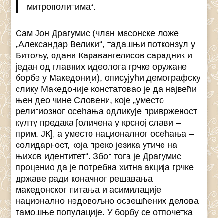
митрополитима“.
Сам Јон Драгумис (члан масонске ложе
„Александар Велики“, тадашњи потконзул у
Битољу, одани Каравангелисов сарадник и
један од главних идеолога грчке оружане
борбе у Македонији), описујући демографску
слику Македоније констатовао је да највећи
њен део чине Словени, које „уместо
религиозног осећања одликује приврженост
култу предака [оличена у крсној слави –
прим. ЈК], а уместо националног осећања –
солидарност, која преко језика утиче на
њихов идентитет“. Због тога је Драгумис
проценио да је потребна хитна акција грчке
државе ради коначног решавања
македонског питања и асимилације
национално недовољно освешћених делова
тамошње популације. У борбу се отпочетка