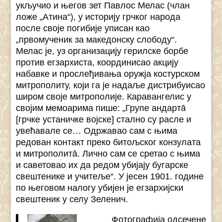
укључио и његов зет Павлос Мелас (члан
ложе „Атина“), у историју грчког народа
после своје погибије уписан као
„првомученик за македонску слободу“.
Мелас је, уз организацију герилске борбе
против егзархиста, координисао акцију
набавке и прослеђивања оружја костурском
митрополиту, који га је надаље дистрибуисао
широм своје митрополије. Каравангелис у
својим мемоарима пише: „Групе андартā
[грчке устаничке војске] стално су расле и
увећавале се… Одржавао сам с њима
редован контакт преко битољског конзулата
и митрополитā. Лично сам се сретао с њима
и саветовао их да редом убијају бугарске
свештенике и учитеље“. У јесен 1901. године
по његовом налогу убијен је егзархијски
свештеник у селу Зеленич.
Фотографија одсечене