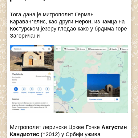
Тога дана је митрополит Герман
Каравангелис, као други Нерон, из чамца на
Костурском језеру гледао како у брдима горе
Загоричани
Mитрополит лерински Цркве Грчке
Августин
Кандиотис
(†2012) у Србији ужива