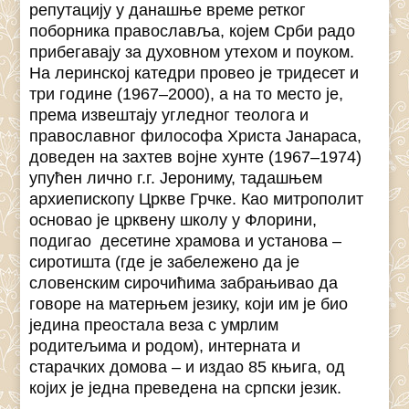
репутацију у данашње време ретког
поборника православља, којем Срби радо
прибегавају за духовном утехом и поуком.
На леринској катедри провео је тридесет и
три године (1967–2000), а на то место је,
према извештају угледног теолога и
православног философа Христа Јанараса,
доведен на захтев војне хунте (1967–1974)
упућен лично г.г. Јерониму, тадашњем
архиепископу Цркве Грчке. Као митрополит
основао је црквену школу у Флорини,
подигао десетине храмова и установа –
сиротишта (где је забележено да је
словенским сирочићима забрањивао да
говоре на матерњем језику, који им је био
једина преостала веза с умрлим
родитељима и родом), интерната и
старачких домова – и издао 85 књига, од
којих је једна преведена на српски језик.