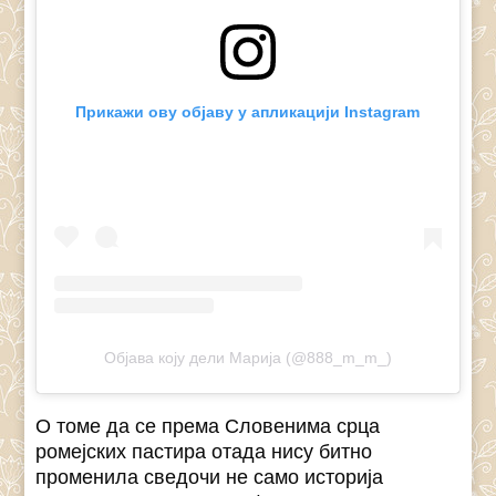
Прикажи ову објаву у апликацији Instagram
Објава коју дели Марија (@888_m_m_)
О томе да се према Словенима срца
ромејских пастира отада нису битно
променила сведочи не само историја