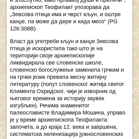
и злослутно, како прљавој души и приличи“,
архиепископ Теофилакт упозорава да
„Зевсова птица има и чврст кљун, и оштре
канџе, па може да дере и кида месо“ (PG
126:308B).
Власт да употреби кљун и канџе Зевсова
птица је искористила тако што је на
територији своје архиепископије
ликвидирала све словенске школе,
словенско богослужење заменила грчким и
на грчки језик превела месну житијну
литературу (попут словенског житија светог
Климента Охридског, чији је изворник од
његовог времена за историју заувек
изгубљен). Речима знаменитог
палеослависте Владимира Мошина, управо
је у време архиепископа Теофилакта
започета, а до краја 12. века и завршена,
систематска хеленизација јужнословенских