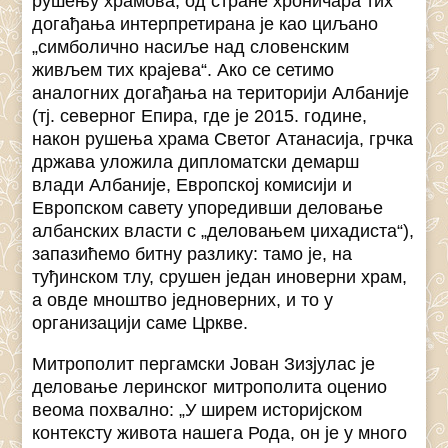
рушењу храмова, од стране хроничара тих
догађања интерпретирана је као циљано
„симболично насиље над словенским
живљем тих крајева“. Ако се сетимо
аналогних догађања на територији Албаније
(тј. северног Епира, где је 2015. године,
након рушења храма Светог Атанасија, грчка
држава уложила дипломатски демарш
влади Албаније, Европској комисији и
Европском савету упоредивши деловање
албанских власти с „деловањем џихадиста“),
запазићемо битну разлику: тамо је, на
туђинском тлу, срушен један иноверни храм,
а овде мноштво једноверних, и то у
организацији саме Цркве.
Митрополит пергамски Јован Зизјулас је
деловање леринског митрополита оценио
веома похвално: „У ширем историјском
контексту живота нашега Рода, он је у много