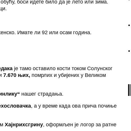
бућу, боси идете било да је лето или зима.
ци.
енско. Имате ли 92 или осам година.
едака
је тамо оставило кости током Солунског
жи
7.670 њих,
помрлих и убијених у Великом
инлику“
нашег страдања.
ехословачка
, а у време када ова прича почиње
ем
Хајнрихсгрину
, оформљен је логор за ратне