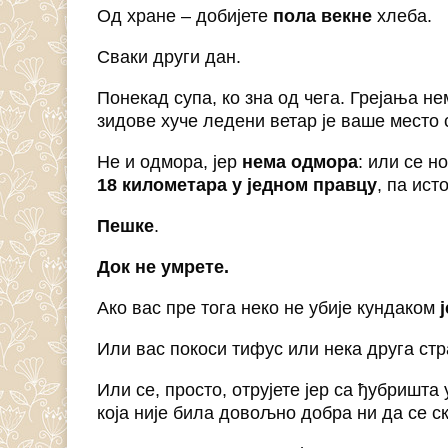
Од хране – добијете
пола векне
хлеба.
Сваки други дан.
Понекад супа, ко зна од чега. Грејања н
зидове хуче ледени ветар је ваше место
Не и одмора, јер
нема одмора
: или се н
18 километара у једном правцу
, па ист
Пешке
.
Док не умрете.
Ако вас пре тога неко не убије кундаком
Или вас покоси тифус или нека друга ст
Или се, просто, отрујете јер са ђубришта
која није била довољно добра ни да се с