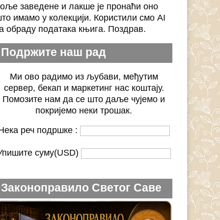
оље заведене и лакше је пронаћи оно
то имамо у колекцији. Користили смо AI
а обраду података књига. Поздрав.
Подржите наш рад
Ми ово радимо из љубави, међутим
сервер, бекап и маркетинг нас коштају.
Помозите нам да се што даље чујемо и
покријемо неки трошак.
Нека реч подршке :
Упишите суму(USD)
Законоправило Светог Саве