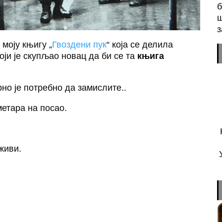
б
ш
з
 моју књигу „
Гвоздени пук
“ која се делила
ји је скупљао новац да би се та
књига
рно је потребно да замислите..
метара на посао.
живи.
.