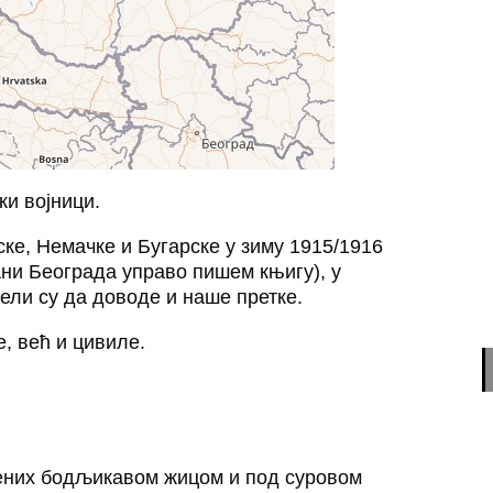
ки војници.
ске, Немачке и Бугарске у зиму 1915/1916
ани Београда управо пишем књигу), у
ели су да доводе и наше претке.
, већ и цивиле.
ђених бодљикавом жицом и под суровом