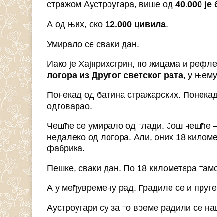
стражом Аустроугара, више од
40.000 је
А од њих, око
12.000 цивила
.
Умирало се сваки дан.
Иако је Хајнрихсгрин, по жицама и рефл
логора из Другог светског рата
, у њем
Понекад од батина стражарских. Понекад 
одговарао.
Чешће се умирало од глади. Још чешће 
недалеко од логора. Али, оних 18 килом
фабрика.
Пешке, сваки дан. По 18 километара тамо
А у међувремену рад. Градиле се и пруге
Аустроугари су за то време радили се на