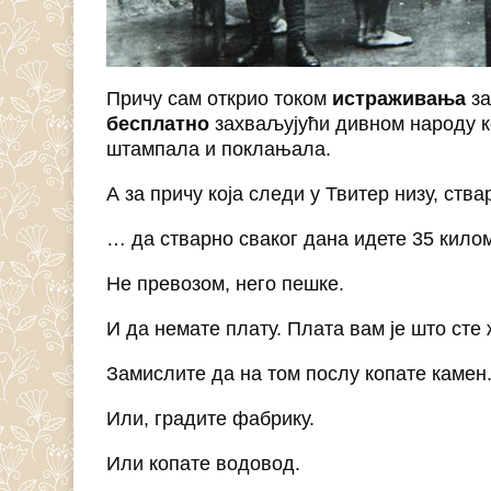
Причу сам открио током
истраживања
за
бесплатно
захваљујући дивном народу ко
штампала и поклањала.
А за причу која следи у Твитер низу, ства
… да стварно сваког дана идете 35 кило
Не превозом, него пешке.
И да немате плату. Плата вам је што сте 
Замислите да на том послу копате камен
Или, градите фабрику.
Или копате водовод.