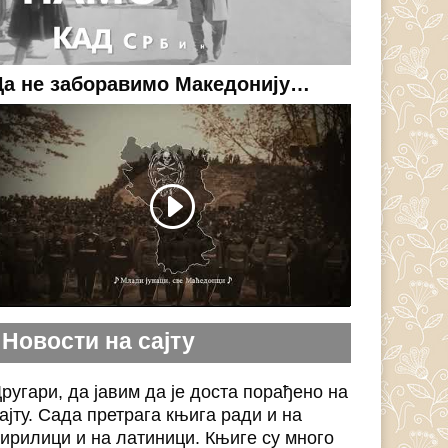
Да не заборавимо Македонију…
Новости на сајту
ругари, да јавим да је доста порађено на
ајту. Сада претрага књига ради и на
ирилици и на латиници. Књиге су много