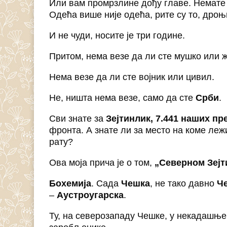
Или вам промрзлине дођу главе. Немате о
Одећа више није одећа, рите су то, дроњ
И не чуди, носите је три године.
Притом, нема везе да ли сте мушко или ж
Нема везе да ли сте војник или цивил.
Не, ништа нема везе, само да сте
Срби
.
Сви знате за
Зејтинлик, 7.441 наших пр
фронта. А знате ли за место на коме ле
рату?
Ова моја прича је о том,
„Северном Зејт
Бохемија
. Сада
Чешка
, не тако давно
Ч
–
Аустроугарска
.
Ту, на северозападу Чешке, у некадашњ