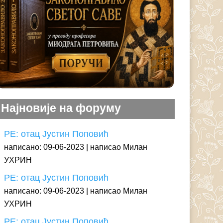
Најновије на форуму
РЕ: отац Јустин Поповић
написано: 09-06-2023
написао Милан
УХРИН
РЕ: отац Јустин Поповић
написано: 09-06-2023
написао Милан
УХРИН
РЕ: отац Јустин Поповић