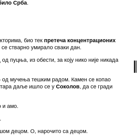
 било Срба
.
екторима, био тек
претеча концентрационих
у се стварно умирало сваки дан.
од пуцња, из обести, за коју нико није никада
– од мучења тешким радом. Камен се копао
етара даље ишло се у
Соколов
, да се гради
 и амо.
.
шом децом. О, нарочито са децом.