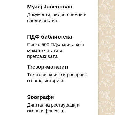
Музеј Јасеновац
Документи, видео снимци и
сведочанства.
ПДФ библиотека
Преко 500 ПДФ књига које
можете читати и
претраживати.
Treзор-магазин
Текстови, књиге и расправе
о нашој историји.
Зоографи
Дигитална рестаурација
икона и фресака.