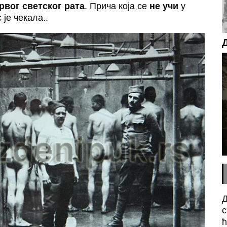
рвог светског рата
. Прича која се
не учи
у
је чекала..
Д
с
ћ