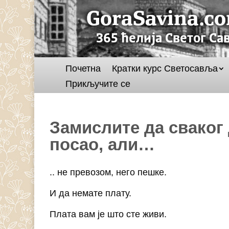
Почетна
Кратки курс Светосавља
Прикључите се
Замислите да сваког 
посао, али…
.. не превозом, него пешке.
И да немате плату.
Плата вам је што сте живи.