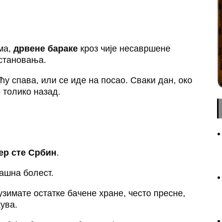
ема,
дрвене бараке
кроз чије несавршене
 становања.
оћу спава, или се иде на посао. Сваки дан, око
о толико назад.
јер сте Србин
.
рашна болест.
 узимате остатке бачене хране, често пресне,
кува.