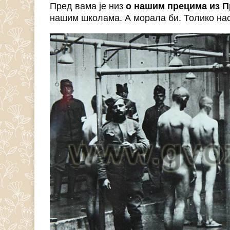
Пред вама је низ
о нашим прецима из П
нашим школама. А морала би. Толико нас 