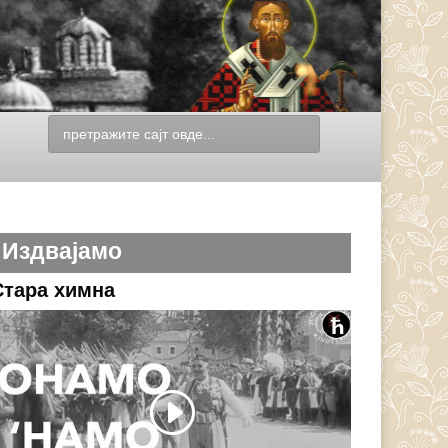
Издвајамо
Стара химна