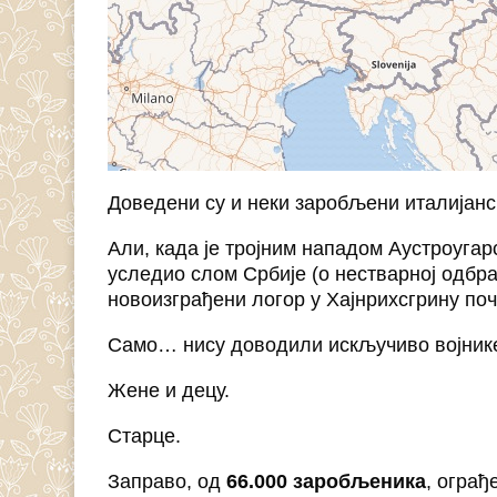
Доведени су и неки заробљени италијанс
Али, када је тројним нападом Аустроугар
уследио слом Србије (о нестварној одбр
новоизграђени логор у Хајнрихсгрину поч
Само… нису доводили искључиво војнике
Жене и децу.
Старце.
Заправо, од
66.000 заробљеника
, огра