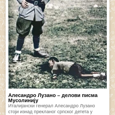
Алесандро Лузано – делови писма
Мусолинију
Италијански генерал Алесандро Лузано
стоји изнад прекланог српског детета у