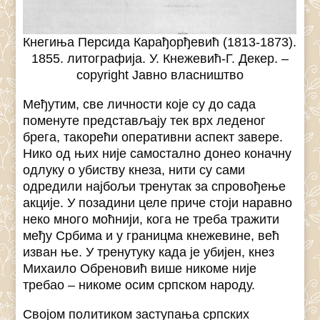
Кнегиња Персида Карађорђевић (1813-1873).
1855. литографија. У. Кнежевић-Г. Декер. –
copyright Јавно власништво
Међутим, све личности које су до сада
поменуте представљају тек врх леденог
брега, такорећи оперативни аспект завере.
Нико од њих није самостално донео коначну
одлуку о убиству кнеза, нити су сами
одредили најбољи тренутак за спровођење
акције. У позадини целе приче стоји наравно
неко много моћнији, кога не треба тражити
међу Србима и у границма кнежевине, већ
изван ње. У тренутуку када је убијен, кнез
Михаило Обреновић више никоме није
требао – никоме осим српском народу.
Својом политиком заступања српских