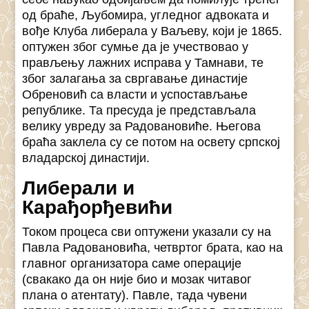
од браће, Љубомира, угледног адвоката и
вође Клуба либерала у Ваљеву, који је 1865.
оптужен због сумње да је учествовао у
прављењу лажних исправа у Тамнави, те
због залагања за свргавање династије
Обреновић са власти и успостављање
републике. Та пресуда је представљала
велику увреду за Радовановиће. Његова
браћа заклела су се потом на освету српској
владарској династији.
Либерали и
Карађорђевићи
Током процеса сви оптужени указали су на
Павла Радовановића, четвртог брата, као на
главног организатора саме операције
(свакако да он није био и мозак читавог
плана о атентату). Павле, тада чувени