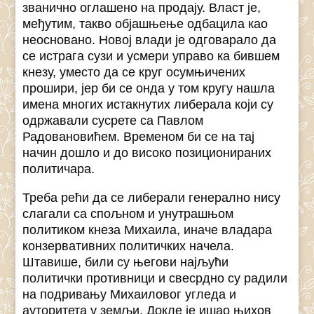
званично оглашено на продају. Власт је,
међутим, такво објашњење одбацила као
неосновано. Новој влади је одговарало да
се истрага сузи и усмери управо ка бившем
кнезу, уместо да се круг осумњичених
прошири, јер би се онда у том кругу нашла
имена многих истакнутих либерала који су
одржавали сусрете са Павлом
Радовановићем. Временом би се на тај
начин дошло и до високо позиционираних
политичара.
Треба рећи да се либерали генерално нису
слагали са спољном и унутрашњом
политиком кнеза Михаила, иначе владара
конзервативних политичких начела.
Штавише, били су његови најљући
политички противници и свесрдно су радили
на подривању Михаиловог угледа и
ауторитета у земљи. Докле је ишао њихов