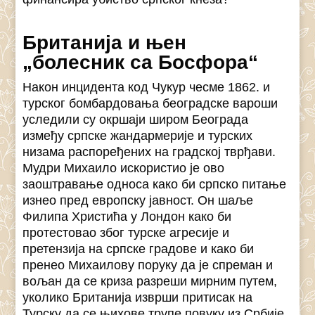
Британија и њен
„болесник са Босфора“
Након инцидента код Чукур чесме 1862. и
турског бомбардовања београдске вароши
уследили су окршаји широм Београда
између српске жандармерије и турских
низама распоређених на градској тврђави.
Мудри Михаило искористио је ово
заоштравање односа како би српско питање
изнео пред европску јавност. Он шаље
Филипа Христића у Лондон како би
протестовао због турске агресије и
претензија на српске градове и како би
пренео Михаилову поруку да је спреман и
вољан да се криза разреши мирним путем,
уколико Британија изврши притисак на
Турску да се њихове трупе повуку из Србије.