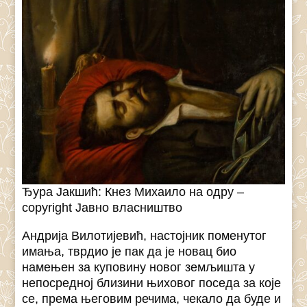
Ђура Јакшић: Кнез Михаило на одру –
copyright Јавно власништво
Андрија Вилотијевић, настојник поменутог
имања, тврдио је пак да је новац био
намењен за куповину новог земљишта у
непосредној близини њиховог поседа за које
се, према његовим речима, чекало да буде и