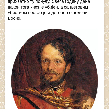
прихватио ту понуду. Свега годину дана
након тога кнез је убијен, а са његовим
убиством нестао је и договор о подели
Босне.