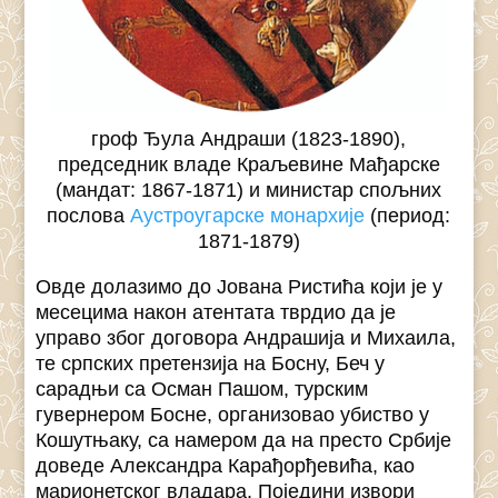
гроф Ђула Андраши (1823-1890),
председник владе Краљевине Мађарске
(мандат: 1867-1871) и министар спољних
послова
Аустроугарске монархије
(период:
1871-1879)
Овде долазимо до Јована Ристића који је у
месецима након атентата тврдио да је
управо због договора Андрашија и Михаила,
те српских претензија на Босну, Беч у
сарадњи са Осман Пашом, турским
гувернером Босне, организовао убиство у
Кошутњаку, са намером да на престо Србије
доведе Александра Карађорђевића, као
марионетског владара. Поједини извори