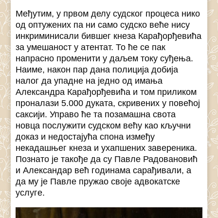
Међутим, у првом делу судског процеса нико
од оптужених па ни само судско веће нису
инкриминисали бившег кнеза Карађорђевића
за умешаност у атентат. То ће се пак
напрасно променити у даљем току суђења.
Наиме, након пар дана полиција добија
налог да упадне на једно од имања
Александра Карађорђевића и том приликом
проналази 5.000 дуката, скривених у повећој
саксији. Управо ће та позамашна свота
новца послужити судском већу као кључни
доказ и недостајућа спона између
некадашњег кнеза и ухапшених завереника.
Познато је такође да су Павле Радовановић
и Александар већ годинама сарађивали, а
да му је Павле пружао своје адвокатске
услуге.