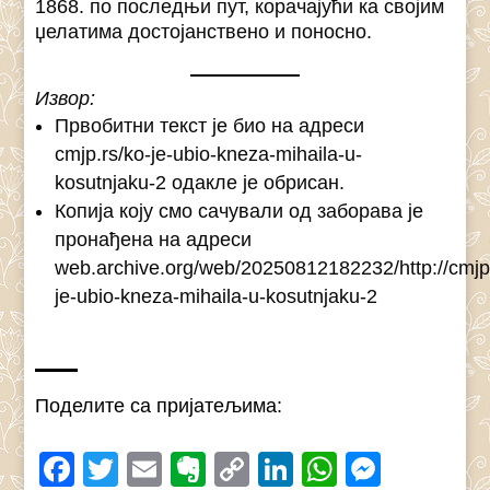
1868. по последњи пут, корачајући ка својим
џелатима достојанствено и поносно.
Извор:
Првобитни текст је био на адреси
cmjp.rs/ko-je-ubio-kneza-mihaila-u-
kosutnjaku-2 одакле је обрисан.
Копија коју смо сачували од заборава је
пронађена на адреси
web.archive.org/web/20250812182232/http://cmjp.
je-ubio-kneza-mihaila-u-kosutnjaku-2
Поделите са пријатељима:
Facebook
Twitter
Email
Evernote
Copy
LinkedIn
WhatsAp
Messe