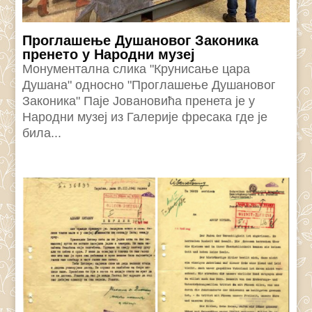
Проглашење Душановог Законика
пренето у Народни музеј
Монументална слика "Крунисање цара
Душана" односно "Проглашење Душановог
Законика" Паје Јовановића пренета је у
Народни музеј из Галерије фресака где је
била...