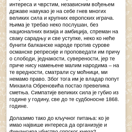
интереса и чврстим, независним вођењем
државе навукао је на себе гнев многих
великих сила и крупних европских играча.
Њима је требао неко послушан, без
националних визија и амбиција, спреман на
сваку сарадњу и све уступке, неко ко неће
бунити балканске народе против сурове
османске репресије и проповедати им причу
о слободи, једнакости, суверености, јер те
приче нису намењене малим народима – на
те вредности, сматрали су моћници, ми
немамо право. Због тога им је владар попут
Михаила Обреновића постао превелика
сметња. Симпатије великих сила је губио из
године у годину, све до те судбоносне 1868.
године.
Долазимо тако до кључног питања: ко је
имао највише интереса да организује и
финансира убиство српског кнеза?