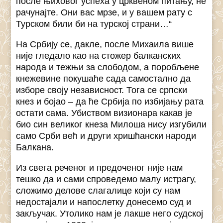
после њиховог успеха у црквеном питању, не
рачунајте. Они вас мрзе, и у вашем рату с
Турском били би на турској страни…“
На Србију се, дакле, после Михаила више
није гледало као на стожер балканских
народа и тежњи за слободом, а поробљене
кнежевине покушаће сада самостално да
изборе своју независност. Тога се српски
кнез и бојао – да ће Србија по избијању рата
остати сама. Убиством визионара какав је
био син великог кнеза Милоша нису изгубили
само Срби већ и други хришћански народи
Балкана.
Из свега реченог и предоченог није нам
тешко да и сами спроведемо малу истрагу,
сложимо делове слагалице који су нам
недостајали и напослетку донесемо суд и
закључак. Утолико нам је лакше него судској