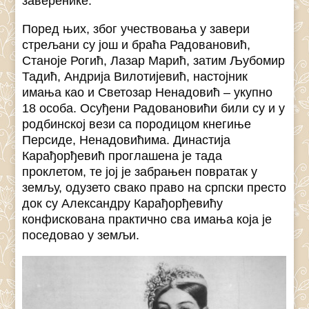
заверенике.
Поред њих, због учествовања у завери
стрељани су још и браћа Радовановић,
Станоје Рогић, Лазар Марић, затим Љубомир
Тадић, Андрија Вилотијевић, настојник
имања као и Светозар Ненадовић – укупно
18 особа. Осуђени Радовановићи били су и у
родбинској вези са породицом кнегиње
Персиде, Ненадовићима. Династија
Карађорђевић проглашена је тада
проклетом, те јој је забрањен повратак у
земљу, одузето свако право на српски престо
док су Александру Карађорђевићу
конфискована практично сва имања која је
поседовао у земљи.