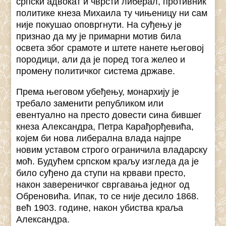
српски адвокат и чврсти либерал, противник
политике кнеза Михаила ту чињеницу ни сам
није покушао оповргнути. На суђењу је
признао да му је примарни мотив била
освета због срамоте и штете нанете његовој
породици, али да је поред тога желео и
промену политичког система државе.
Према његовом убеђењу, монархију је
требало заменити републиком или
евентуално на престо довести сина бившег
кнеза Александра, Петра Карађорђевића,
којем би нова либерална влада најпре
новим уставом строго ограничила владарску
моћ. Будућем српском краљу изгледа да је
било суђено да ступи на крвави престо,
након завереничког свргавања једног од
Обреновића. Ипак, то се није десило 1868.
већ 1903. године, након убиства краља
Александра.