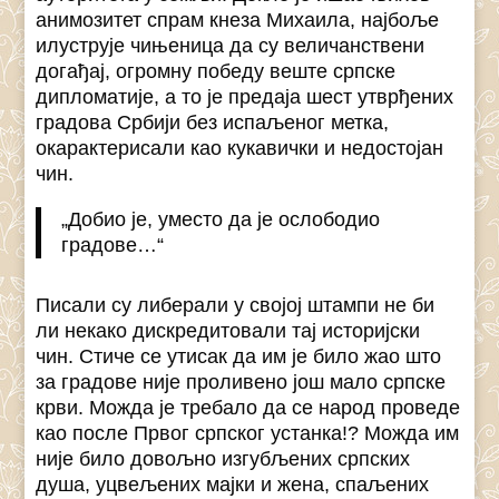
анимозитет спрам кнеза Михаила, најбоље
илуструје чињеница да су величанствени
догађај, огромну победу веште српске
дипломатије, а то је предаја шест утврђених
градова Србији без испаљеног метка,
окарактерисали као кукавички и недостојан
чин.
„Добио је, уместо да је ослободио
градове…“
Писали су либерали у својој штампи не би
ли некако дискредитовали тај историјски
чин. Стиче се утисак да им је било жао што
за градове није проливено још мало српске
крви. Можда је требало да се народ проведе
као после Првог српског устанка!? Можда им
није било довољно изгубљених српских
душа, уцвељених мајки и жена, спаљених