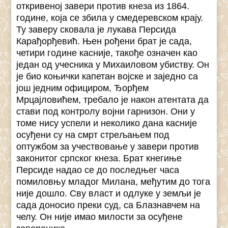
откривеној завери против кнеза из 1864.
године, која се збила у смедеревском крају.
Ту заверу сковала је лукава Персида
Карађорђевић. Њен рођени брат је сада,
четири године касније, такође означен као
један од учесника у Михаиловом убиству. Он
је био коњички капетан војске и заједно са
још једним официром, Ђорђем
Мрцајловићем, требало је након атентата да
стави под контролу војни гарнизон. Они у
томе нису успели и неколико дана касније
осуђени су на смрт стрељањем под
оптужбом за учествовање у завери против
законитог српског кнеза. Брат кнегиње
Персиде надао се до последњег часа
помиловњу младог Милана, међутим до тога
није дошло. Сву власт и одлуке у земљи је
сада доносио преки суд, са Блазнавчем на
челу. Он није имао милости за осуђене