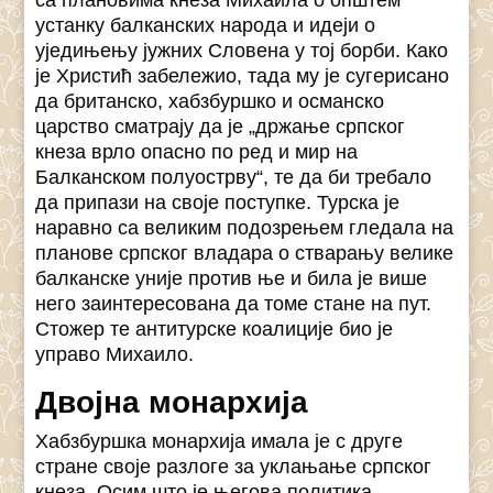
са плановима кнеза Михаила о општем
устанку балканских народа и идеји о
уједињењу јужних Словена у тој борби. Како
је Христић забележио, тада му је сугерисано
да британско, хабзбуршко и османско
царство сматрају да је „држање српског
кнеза врло опасно по ред и мир на
Балканском полуострву“, те да би требало
да припази на своје поступке. Турска је
наравно са великим подозрењем гледала на
планове српског владара о стварању велике
балканске уније против ње и била је више
него заинтересована да томе стане на пут.
Стожер те антитурске коалиције био је
управо Михаило.
Двојна монархија
Хабзбуршка монархија имала је с друге
стране своје разлоге за уклањање српског
кнеза. Осим што је његова политика