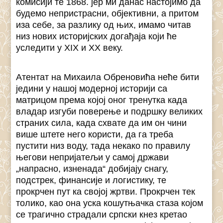
комисији те 1868. јер ми данас настојимо да
будемо непристрасни, објективни, а притом
иза себе, за разлику од њих, имамо читав
низ нових историјских догађаја који ће
уследити у XIX и XX веку.
Атентат на Михаила Обреновића неће бити
једини у нашој модерној историји са
матрицом према којој оног тренутка када
владар изгуби поверење и подршку великих
страних сила, када схвате да им он чини
више штете него користи, да га треба
пустити низ воду, тада некако по правилу
његови непријатељи у самој држави
„напрасно, изненада“ добијају снагу,
подстрек, финансије и логистику, те
прокрчен пут ка својој жртви. Прокрчен тек
толико, као она уска кошутњачка стаза којом
се трагично страдали српски кнез кретао