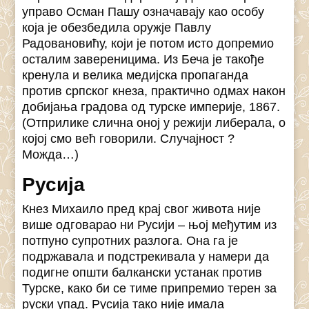
управо Осман Пашу означавају као особу
која је обезбедила оружје Павлу
Радовановићу, који је потом исто допремио
осталим завереницима. Из Беча је такође
кренула и велика медијска пропаганда
против српског кнеза, практично одмах након
добијања градова од турске империје, 1867.
(Отприлике слична оној у режији либерала, о
којој смо већ говорили. Случајност ?
Можда…)
Русија
Кнез Михаило пред крај свог живота није
више одговарао ни Русији – њој међутим из
потпуно супротних разлога. Она га је
подржавала и подстрекивала у намери да
подигне општи балкански устанак против
Турске, како би се тиме припремио терен за
руски упад. Русија тако није имала