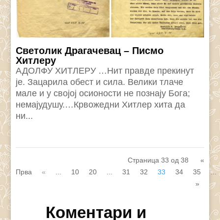
Светолик Драгачевац – Писмо
Хитлеру
АДОЛФУ ХИТЛЕРУ …Нит правде прекинут
је. Зацарила обест и сила. Велики тлаче
мале и у својој осионости не познају Бога;
немајудушу.…Крвожедни Хитлер хита да
ни...
Страница 33 од 38
«
Прва
«
...
10
20
...
31
32
33
34
35
...
»
Коментари и