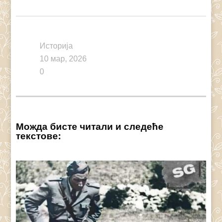
Link
Историја
10 мар, 2026
0
Можда бисте читали и следеће
текстове: