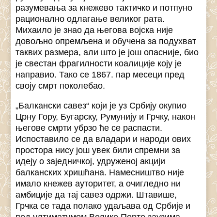
разумевања за кнежево тактичко и потпуно
рационално одлагање великог рата.
Михаило је знао да његова војска није
довољно опремљена и обучена за подухват
таквих размера, али што је још опасније, био
је свестан фрагилности коалиције коју је
направио. Тако се 1867. пар месеци пред
своју смрт поколебао.
„Балкански савез“ који је уз Србију окупио
Црну Гору, Бугарску, Румунију и Грчку, након
његове смрти убрзо ће се распасти.
Испоставило се да владари и народи ових
простора нису још увек били спремни за
идеју о заједничкој, удруженој акцији
балканских хришћана. Намесништво није
имало кнежев ауторитет, а очигледно ни
амбиције да тај савез одржи. Штавише,
Грчка се тада полако удаљава од Србије и