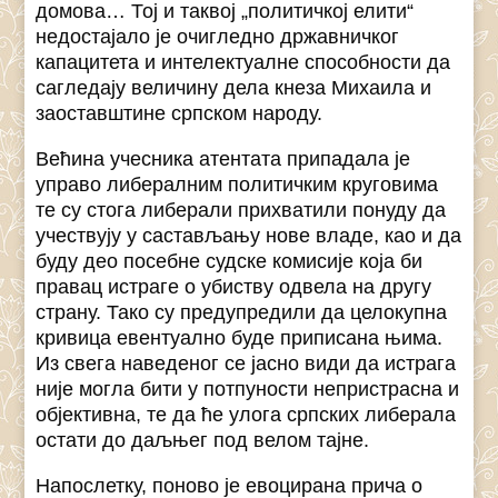
домова… Тој и таквој „политичкој елити“
недостајало је очигледно државничког
капацитета и интелектуалне способности да
сагледају величину дела кнеза Михаила и
заоставштине српском народу.
Већина учесника атентата припадала је
управо либералним политичким круговима
те су стога либерали прихватили понуду да
учествују у састављању нове владе, као и да
буду део посебне судске комисије која би
правац истраге о убиству одвела на другу
страну. Тако су предупредили да целокупна
кривица евентуално буде приписана њима.
Из свега наведеног се јасно види да истрага
није могла бити у потпуности непристрасна и
објективна, те да ће улога српских либерала
остати до даљњег под велом тајне.
Напослетку, поново је евоцирана прича о