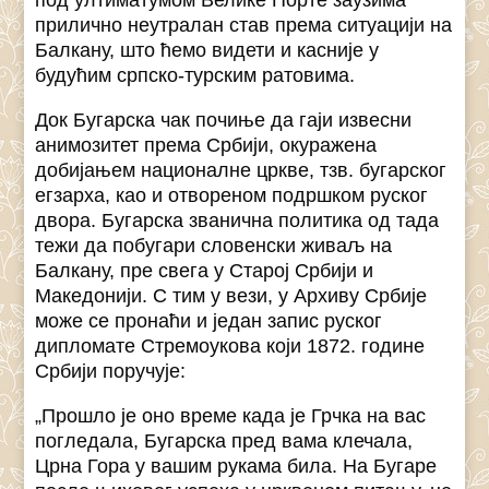
под ултиматумом Велике Порте заузима
прилично неутралан став према ситуацији на
Балкану, што ћемо видети и касније у
будућим српско-турским ратовима.
Док Бугарска чак почиње да гаји извесни
анимозитет према Србији, окуражена
добијањем националне цркве, тзв. бугарског
егзарха, као и отвореном подршком руског
двора. Бугарска званична политика од тада
тежи да побугари словенски живаљ на
Балкану, пре свега у Старој Србији и
Македонији. С тим у вези, у Архиву Србије
може се пронаћи и један запис руског
дипломате Стремоукова који 1872. године
Србији поручује:
„Прошло је оно време када је Грчка на вас
погледала, Бугарска пред вама клечала,
Црна Гора у вашим рукама била. На Бугаре