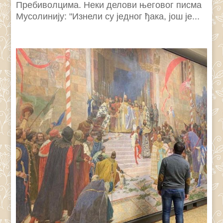
Пребиволцима. Неки делови његовог писма
Мусолинију: "Изнели су једног ђака, још је...