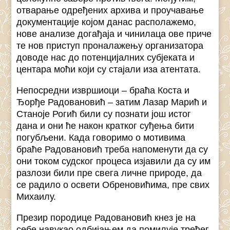
отварање одређених архива и проучавање
документације којом данас располажемо,
нове анализе догађаја и чинилаца ове приче
те нов приступ проналажењу организатора
доводе нас до потенцијалних субјеката и
центара моћи који су стајали иза атентата.
Непосредни извршиоци – браћа Коста и
Ђорђе Радовановић – затим Лазар Марић и
Станоје Рогић били су познати још истог
дана и они ће након кратког суђења бити
погубљени. Када говоримо о мотивима
браће Радовановић треба напоменути да су
они током судског процеса изјавили да су им
разлози били пре свега личне природе, да
се радило о освети Обреновићима, пре свих
Михаилу.
Презир породице Радовановић кнез је на
себе навукао одбијањем да помилује трећег