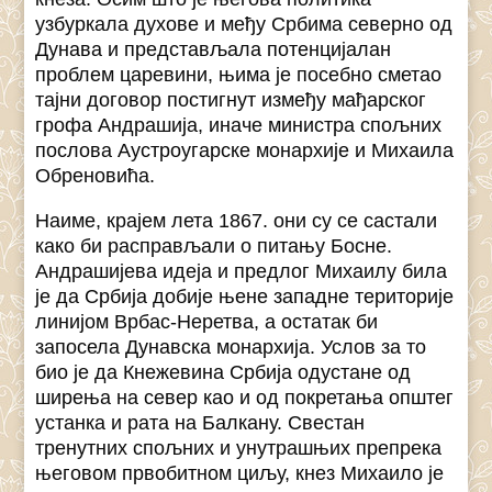
узбуркала духове и међу Србима северно од
Дунава и представљала потенцијалан
проблем царевини, њима је посебно сметао
тајни договор постигнут између мађарског
грофа Андрашија, иначе министра спољних
послова Аустроугарске монархије и Михаила
Обреновића.
Наиме, крајем лета 1867. они су се састали
како би расправљали о питању Босне.
Андрашијева идеја и предлог Михаилу била
је да Србија добије њене западне територије
линијом Врбас-Неретва, а остатак би
запосела Дунавска монархија. Услов за то
био је да Кнежевина Србија одустане од
ширења на север као и од покретања општег
устанка и рата на Балкану. Свестан
тренутних спољних и унутрашњих препрека
његовом првобитном циљу, кнез Михаило је