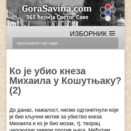
Ко је убио кнеза
Михаила у Кошутњаку?
(2)
До данас, нажалост, нисмо одгонетнули који
је био кључни мотив за убиство кнеза
Михаила и ко је био мозак, тј. творац
целокупне завере против њега. Међутим,