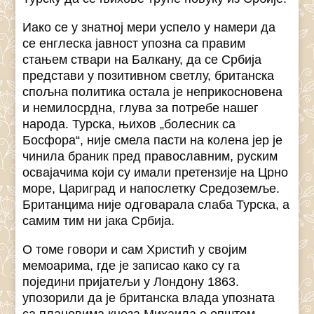
Иако се у знатној мери успело у намери да
се енглеска јавност упозна са правим
стањем ствари на Балкану, да се Србија
представи у позитивном светлу, британска
спољна политика остала је неприкосновена
и немилосрдна, глува за потребе нашег
народа. Турска, њихов „болесник са
Босфора“, није смела пасти на колена јер је
чинила браник пред православним, руским
освајачима који су имали претензије на Црно
море, Цариград и напослетку Средоземље.
Британцима није одговарала слаба Турска, а
самим тим ни јака Србија.
О томе говори и сам Христић у својим
мемоарима, где је записао како су га
поједини пријатељи у Лондону 1863.
упозорили да је британска влада упозната