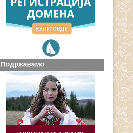
Подржавамо