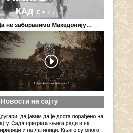
Да не заборавимо Македонију…
Новости на сајту
ругари, да јавим да је доста порађено на
ајту. Сада претрага књига ради и на
ирилици и на латиници. Књиге су много