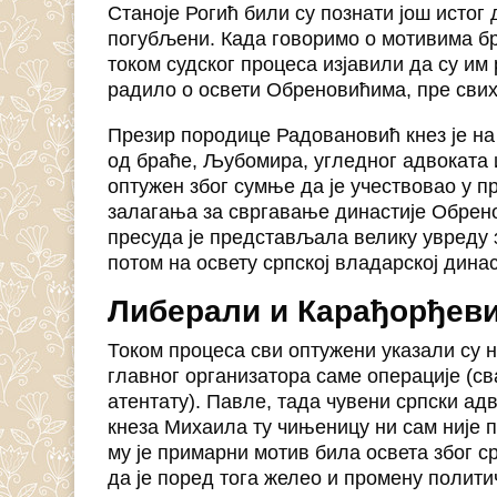
Станоје Рогић били су познати још истог 
погубљени. Када говоримо о мотивима б
током судског процеса изјавили да су им
радило о освети Обреновићима, пре сви
Презир породице Радовановић кнез је на
од браће, Љубомира, угледног адвоката и
оптужен због сумње да је учествовао у 
залагања за свргавање династије Обрен
пресуда је представљала велику увреду 
потом на освету српској владарској динас
Либерали и Карађорђев
Током процеса сви оптужени указали су н
главног организатора саме операције (сва
атентату). Павле, тада чувени српски ад
кнеза Михаила ту чињеницу ни сам није 
му је примарни мотив била освета због с
да је поред тога желео и промену полити