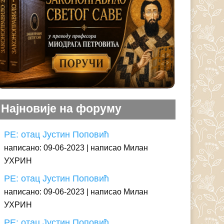
Најновије на форуму
РЕ: отац Јустин Поповић
написано: 09-06-2023
написао Милан
УХРИН
РЕ: отац Јустин Поповић
написано: 09-06-2023
написао Милан
УХРИН
РЕ: отац Јустин Поповић