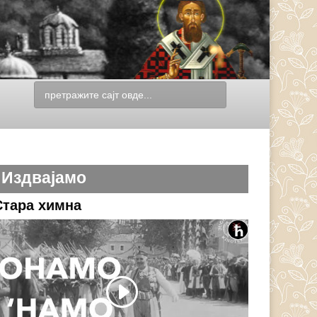
Издвајамо
Стара химна