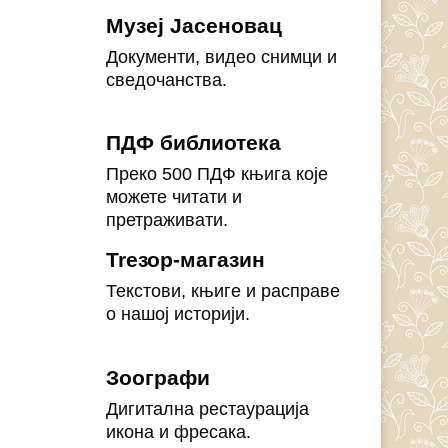
Музеј Јасеновац
Документи, видео снимци и
сведочанства.
ПДФ библиотека
Преко 500 ПДФ књига које
можете читати и
претраживати.
Treзор-магазин
Текстови, књиге и расправе
о нашој историји.
Зоографи
Дигитална рестаурација
икона и фресака.