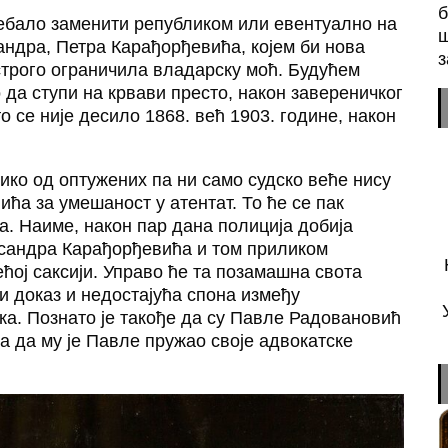
б
ребало заменити републиком или евентуално на
ш
андра, Петра Карађорђевића, којем би нова
з
строго ограничила владарску моћ. Будућем
 да ступи на крвави престо, након завереничког
о се није десило 1868. већ 1903. године, након
ико од оптужених па ни само судско веће нису
ћа за умешаност у атентат. То ће се пак
. Наиме, након пар дана полиција добија
ксандра Карађорђевића и том приликом
ећој саксији. Управо ће та позамашна свота
и доказ и недостајућа спона између
а. Познато је такође да су Павле Радовановић
а да му је Павле пружао своје адвокатске