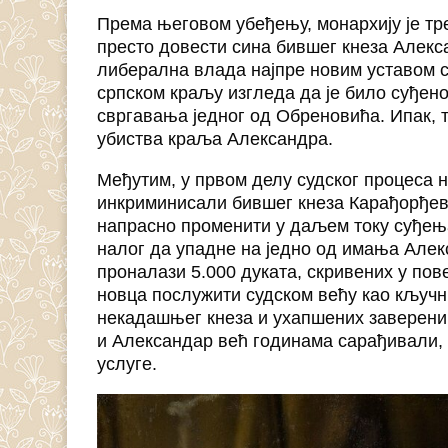
Према његовом убеђењу, монархију је т
престо довести сина бившег кнеза Алекс
либерална влада најпре новим уставом 
српском краљу изгледа да је било суђено
свргавања једног од Обреновића. Ипак, т
убиства краља Александра.
Међутим, у првом делу судског процеса н
инкриминисали бившег кнеза Карађорђеви
напрасно променити у даљем току суђења
налог да упадне на једно од имања Але
проналази 5.000 дуката, скривених у пов
новца послужити судском већу као кључн
некадашњег кнеза и ухапшених завереник
и Александар већ годинама сарађивали, 
услуге.