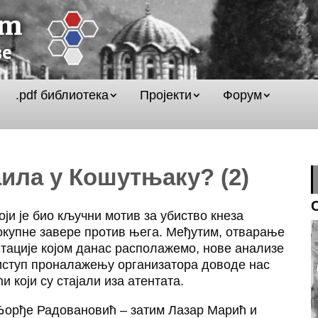
.pdf библиотека
Пројекти
Форум
аила у Кошутњаку? (2)
оји је био кључни мотив за убиство кнеза
елокупне завере против њега. Међутим, отварање
тације којом данас располажемо, нове анализе
риступ проналажењу организатора доводе нас
и који су стајали иза атентата.
Ђорђе Радовановић – затим Лазар Марић и