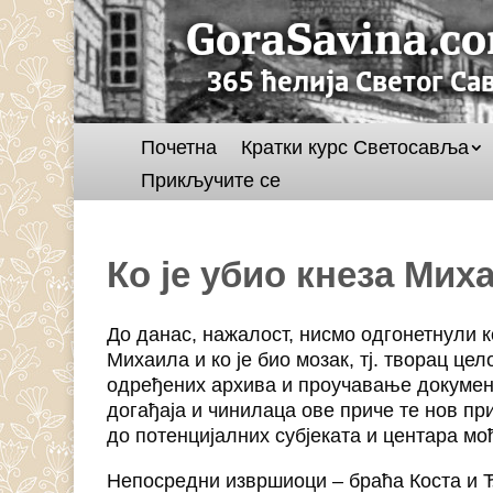
Почетна
Кратки курс Светосавља
Прикључите се
Ко је убио кнеза Мих
До данас, нажалост, нисмо одгонетнули к
Михаила и ко је био мозак, тј. творац ц
одређених архива и проучавање докумен
догађаја и чинилаца ове приче те нов п
до потенцијалних субјеката и центара моћ
Непосредни извршиоци – браћа Коста и 