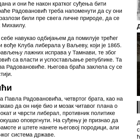
дана и они ће након кратког суђења бити
раће Радовановић треба напоменути да су они
 разлози били пре свега личне природе, да се
х Михаилу.
 себе навукао одбијањем да помилује трећег
 вође Клуба либерала у Ваљеву, који је 1865.
прављењу лажних исправа у Тамнави, те због
овић са власти и успостављање републике. Та
за Радовановиће. Његова браћа заклела су се
тији.
ићи
а Павла Радовановића, четвртог брата, као на
како да он није био и мозак читавог плана о
вокат и чврсти либерал, противник политике
покушао оповргнути. На суђењу је признао да
Д
рамоте и штете нанете његовој породици, али
с
чког система државе.
ћ