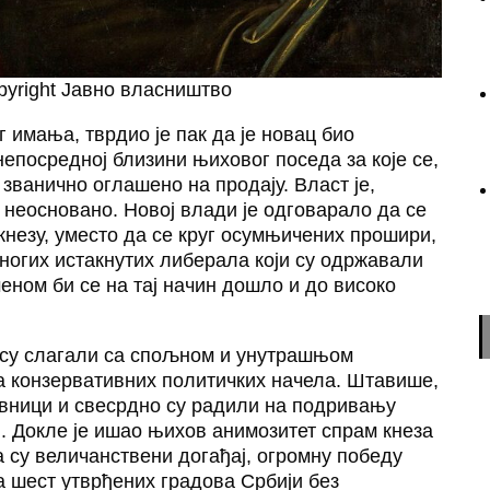
pyright Јавно власништво
г имања, тврдио је пак да је новац био
епосредној близини њиховог поседа за које се,
званично оглашено на продају. Власт је,
неосновано. Новој влади је одговарало да се
кнезу, уместо да се круг осумњичених прошири,
многих истакнутих либерала који су одржавали
ном би се на тај начин дошло и до високо
ису слагали са спољном и унутрашњом
а конзервативних политичких начела. Штавише,
ивници и свесрдно су радили на подривању
. Докле је ишао њихов анимозитет спрам кнеза
 су величанствени догађај, огромну победу
ја шест утврђених градова Србији без