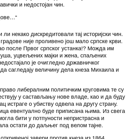
авички и недостојан чин.
адове…“
и ли некако дискредитовали тај историјски чин.
а градове није проливено још мало српске крви.
ао после Првог српског устанка!? Можда им
душа, уцвељених мајки и жена, спаљених
 недостајало је очигледно државничког
 да сагледају величину дела кнеза Михаила и
управо либералним политичким круговима те су
ствују у састављању нове владе, као и да буду
ац истраге о убиству одвела на другу страну.
ица евентуално буде приписана њима. Из свега
 могла бити у потпуности непристрасна и
рала остати до даљњег под велом тајне.
 откривеној завери против кнеза из 1864.