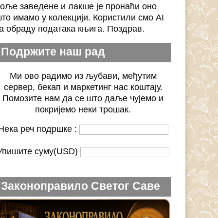
оље заведене и лакше је пронаћи оно
то имамо у колекцији. Користили смо AI
а обраду података књига. Поздрав.
Подржите наш рад
Ми ово радимо из љубави, међутим
сервер, бекап и маркетинг нас коштају.
Помозите нам да се што даље чујемо и
покријемо неки трошак.
Нека реч подршке :
Упишите суму(USD)
Законоправило Светог Саве