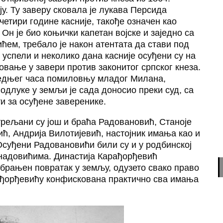
ју. Ту заверу сковала је лукава Персида
четири године касније, такође означен као
Он је био коњички капетан војске и заједно са
ем, требало је након атентата да стави под
 успели и неколико дана касније осуђени су на
вање у завери против законитог српског кнеза.
ледњег часа помиловњу младог Милана,
 одлуке у земљи је сада доносио преки суд, са
и за осуђене заверенике.
трељани су још и браћа Радовановић, Станоје
ћ, Андрија Вилотијевић, настојник имања као и
Осуђени Радовановићи били су и у родбинској
надовићима. Династија Карађорђевић
забрањен повратак у земљу, одузето свако право
рађорђевићу конфискована практично сва имања