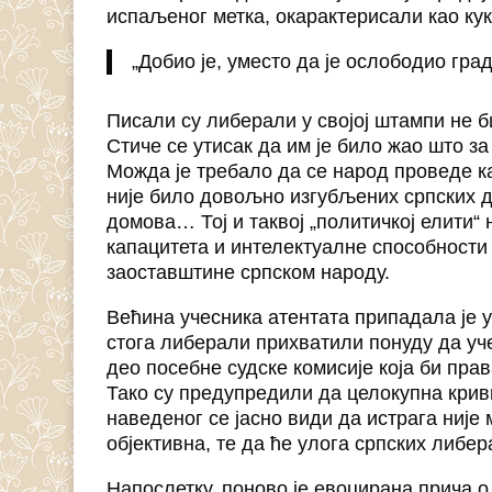
испаљеног метка, окарактерисали као кук
„Добио је, уместо да је ослободио гр
Писали су либерали у својој штампи не б
Стиче се утисак да им је било жао што з
Можда је требало да се народ проведе к
није било довољно изгубљених српских 
домова… Тој и таквој „политичкој елити“
капацитета и интелектуалне способности
заоставштине српском народу.
Већина учесника атентата припадала је 
стога либерали прихватили понуду да уче
део посебне судске комисије која би прав
Тако су предупредили да целокупна крив
наведеног се јасно види да истрага није
објективна, те да ће улога српских либе
Напослетку, поново је евоцирана прича о