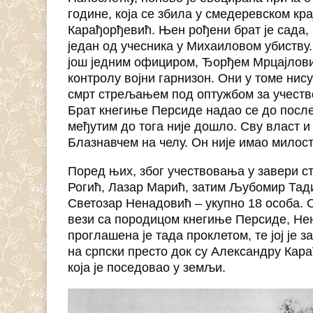
године, која се збила у смедеревском кра
Карађорђевић. Њен рођени брат је сада, 
један од учесника у Михаиловом убиству. 
још једним официром, Ђорђем Мрцајловић
контролу војни гарнизон. Они у томе нису
смрт стрељањем под оптужбом за учество
Брат кнегиње Персиде надао се до пос
међутим до тога није дошло. Сву власт и
Блазнавчем на челу. Он није имао милост
Поред њих, због учествовања у завери с
Рогић, Лазар Марић, затим Љубомир Тади
Светозар Ненадовић – укупно 18 особа. 
вези са породицом кнегиње Персиде, Не
проглашена је тада проклетом, те јој је 
на српски престо док су Александру Ка
која је поседовао у земљи.