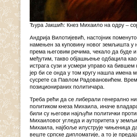
Ђура Јакшић: Кнез Михаило на одру – co
Андрија Вилотијевић, настојник поменуто
намењен за куповину новог земљишта у н
према његовим речима, чекало да буде и 
међутим, такво објашњење одбацила као 
истрага сузи и усмери управо ка бившем 
јер би се онда у том кругу нашла имена 
сусрете са Павлом Радовановићем. Време
позиционираних политичара.
Треба рећи да се либерали генерално н
политиком кнеза Михаила, иначе владар
били су његови најљући политички прот
Михаиловог угледа и ауторитета у земљи
Михаила, најбоље илуструје чињеница да
веште српске дипломатије, а то је преда