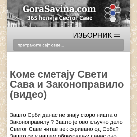
Коме сметају Свети
Сава и Законоправило
(видео)
Зашто Срби данас не знају скоро ништа о
Законоправилу ? Зашто је ово кључно дело
Светог Саве читав век скривaно од Срба?
Зашто се у нашем образовању данас оно