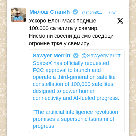
Милош Станић
@shorin011
·
7 јул
Ускоро Елон Маск подише
100.000 сателита у свемир.
Нисмо ни свесни да смо сведоци
огромне трке у свемиру...
Sawyer Merritt
@SawyerMerritt
SpaceX has officially requested
FCC approval to launch and
operate a third-generation satellite
constellation of 100,000 satellites,
designed to power human
connectivity and AI-fueled progress.
"The artificial intelligence revolution
promises a supersonic tsunami of
progress