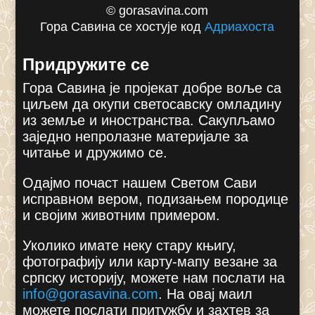
© gorasavina.com
Гора Савина се хостује код
Адриахоста
Придружите се
Гора Савина је пројекат добре воље са
циљем да окупи светосавску омладину
из земље и иностранства. Сакупљамо
заједно непролазне материјале за
читање и дружимо се.
Одајмо почаст нашем Светом Сави
исправном вером, подизањем породице
и својим животним примером.
Уколико имате неку стару књигу,
фотографију или карту-мапу везане за
српску историју, можете нам послати на
info@gorasavina.com
.
На овај маил
можете послати притужбу и захтев за