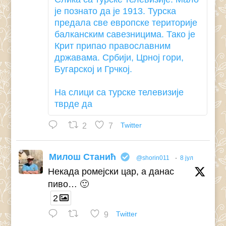
је познато да је 1913. Турска
предала све европске територије
балканским савезницима. Тако је
Крит припао православним
државама. Србији, Црној гори,
Бугарској и Грчкој.
На слици са турске телевизије
тврде да
2
7
Twitter
Милош Станић
@shorin011
·
8 јул
Некада ромејски цар, а данас
пиво… 🙂
2
9
Twitter