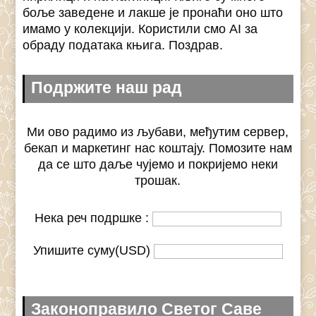
боље заведене и лакше је пронаћи оно што
имамо у колекцији. Користили смо AI за
обраду података књига. Поздрав.
Подржите наш рад
Ми ово радимо из љубави, међутим сервер,
бекап и маркетинг нас коштају. Помозите нам
да се што даље чујемо и покријемо неки
трошак.
Нека реч подршке :
Упишите суму(USD)
Законоправило Светог Саве