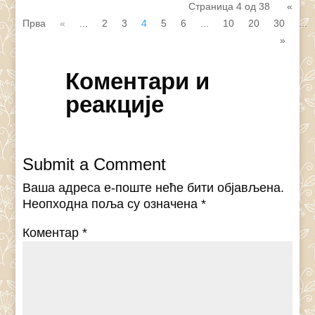
Страница 4 од 38
«
Прва
«
...
2
3
4
5
6
...
10
20
30
...
»
Коментари и
реакције
Submit a Comment
Ваша адреса е-поште неће бити објављена.
Неопходна поља су означена
*
Коментар
*