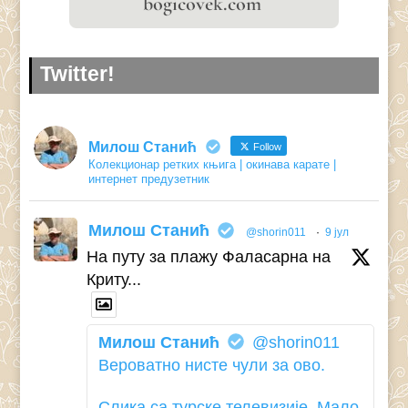
Twitter!
Милош Станић
Follow
Колекционар ретких књига | окинава карате |
интернет предузетник
Милош Станић
@shorin011
·
9 јул
На путу за плажу Фаласарна на
Криту...
Милош Станић
@shorin011
Вероватно нисте чули за ово.
Слика са турске телевизије. Мало