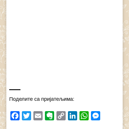
Поделите са пријатељима:
Facebook
Twitter
Email
Evernote
Copy
LinkedIn
WhatsAp
Messe
Link