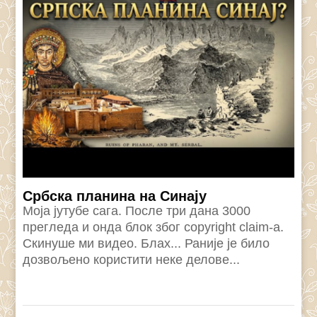
Србска планина на Синају
Моја јутубе сага. После три дана 3000
прегледа и онда блок због copyright claim-а.
Скинуше ми видео. Блах... Раније је било
дозвољено користити неке делове...