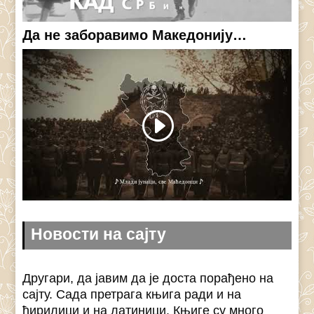
Да не заборавимо Македонију…
Новости на сајту
Другари, да јавим да је доста порађено на
сајту. Сада претрага књига ради и на
ћирилици и на латиници. Књиге су много