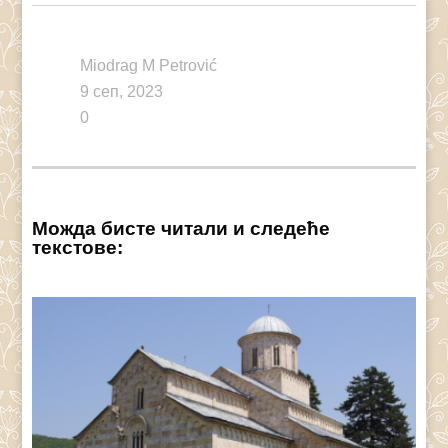
Miodrag M Petrović
9 сеп, 2023
0
Можда бисте читали и следеће
текстове: