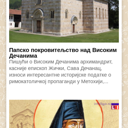
Папско покровитељство над Високим
Дечанима
Пишући о Високим Дечанима архимандрит,
касније епископ Жички, Сава Дечанац,
износи интересантне историјске податке о
римокатоличкој пропаганди у Метохији,...