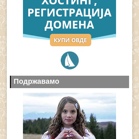
Подржавамо