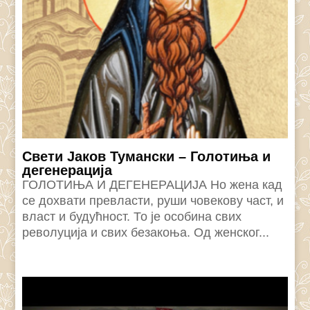
Свети Јаков Тумански – Голотиња и
дегенерација
ГОЛОТИЊА И ДЕГЕНЕРАЦИЈА Но жена кад
се дохвати превласти, руши човекову част, и
власт и будућност. То је особина свих
револуција и свих безакоња. Од женског...