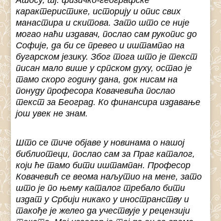
Атосу, тј. физичко-географске
карактеристике, историју и опис свих
манастира и скитова. Зато што се није
могао наћи издавач, послао сам рукопис до
Софије, да би се превео и иштампао на
бугарском језику. Због тога што је текст
писан мало више у српском духу, остао је
тамо скоро годину дана, док нисам на
понуду професора Ковачевића послао
текст за Београд. Ко финансира издавање
још увек не знам.
Што се тиче објаве у новинама о нашој
библиотеци, послао сам за Праг каталог,
који ће тамо бити иштампан. Професор
Ковачевић се веома наљутио на мене, зато
што је по њему каталог требало бити
издат у Србији никако у иностранству и
такође је желео да учествује у рецензији