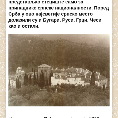
представљао стециште само за
припаднике српске националности. Поред
Срба у ово најсветије српско местo
долазили су и Бугари, Руси, Грци, Чеси
као и остали.