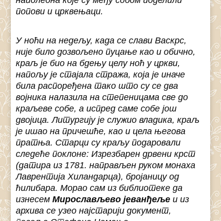
наполеона које су међу собом поделили
попови и црквењаци.
У ноћи на недељу, када се слави Васкрс,
није било дозвољено пуцање као и обично,
краљ је био на бдењу целу ноћ у цркви,
напољу је стајала стража, која је иначе
била распоређена тако што су се два
војника налазила на степеницама све до
краљеве собе, а испред саме собе још
двојица. Литургију је служио владика, краљ
је ишао на причешће, као и цела његова
пратња. Старци су краљу подаровали
следеће поклоне: Изрезбарен дрвени крст
(датира из 1781. направљен руком монаха
Лаврентија Хиландарца), бројаницу од
ћилибара. Морао сам из библиотеке да
изнесем
Мирослављево јеванђеље
и из
архива се узео најстарији документ,