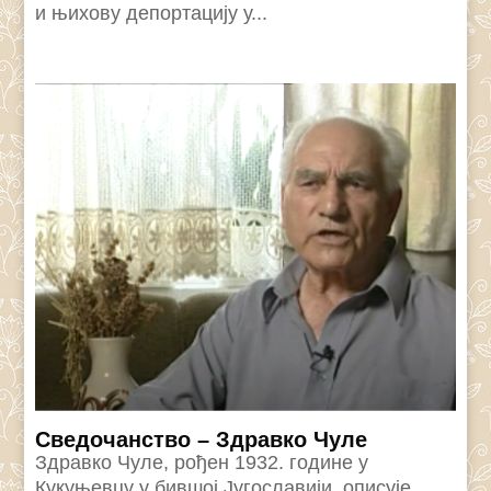
и њихову депортацију у...
Сведочанство – Здравко Чуле
Здравко Чуле, рођен 1932. године у
Кукуњевцу у бившој Југославији, описује