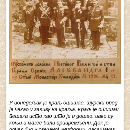
У понедељак је краљ отишао, турски брод
је чекао у заливу на краља. Краљ је отишап
пешака исто као што је и дошао, иако су
коњи и мазге били припремљени. Док је
дочек био у свечаној униформи, расатанак