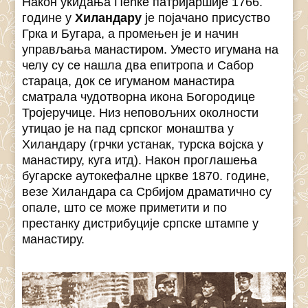
Након укидања Пећке патријаршије 1766.
године у
Хиландару
је појачано присуство
Грка и Бугара, а промењен је и начин
управљања манастиром. Уместо игумана на
челу су се нашла два епитропа и Сабор
стараца, док се игуманом манастира
сматрала чудотворна икона Богородице
Тројеручице. Низ неповољних околности
утицао је на пад српског монаштва у
Хиландару (грчки устанак, турска војска у
манастиру, куга итд). Након проглашења
бугарске аутокефалне цркве 1870. године,
везе Хиландара са Србијом драматично су
опале, што се може приметити и по
престанку дистрибуције српске штампе у
манастиру.