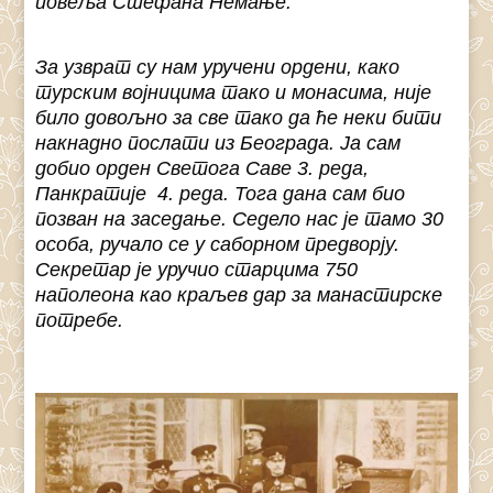
повеља Стефана Немање.
За узврат су нам уручени ордени, како
турским војницима тако и монасима, није
било довољно за све тако да ће неки бити
накнадно послати из Београда. Ја сам
добио орден Светога Саве 3. реда,
Панкратије 4. реда. Тога дана сам био
позван на заседање. Седело нас је тамо 30
особа, ручало се у саборном предворју.
Секретар је уручио старцима 750
наполеона као краљев дар за манастирске
потребе.