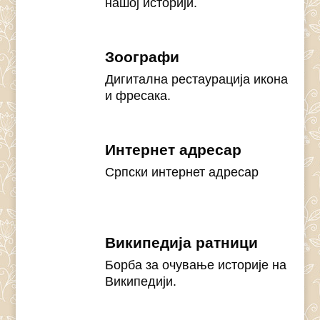
нашој историји.
Зоографи
Дигитална рестаурација икона
и фресака.
Интернет адресар
Српски интернет адресар
Википедија ратници
Борба за очување историје на
Википедији.