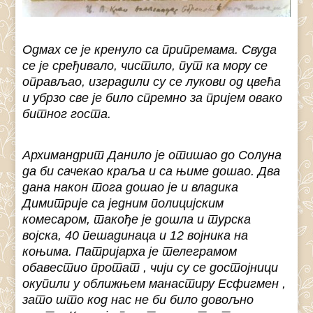
Одмах се је кренуло са припремама. Свуда
се је сређивало, чистило, пут ка мору се
оправљао, изградили су се лукови од цвећа
и убрзо све је било спремно за пријем овако
битног госта.
Архимандрит Данило је отишао до Солуна
да би сачекао краља и са њиме дошао. Два
дана након тога дошао је и владика
Димитрије са једним полицијским
комесаром, такође је дошла и турска
војска, 40 пешадинаца и 12 војника на
коњима. Патријарха је телеграмом
обавестио протат , чији су се достојници
окупили у оближњем манастиру Есфигмен ,
зато што код нас не би било довољно