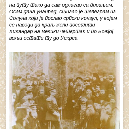
на путу тако да сам одлагао са писањем.
Осам дана унапред, стигао је телеграм из
Солуна који је послао српски конзул, у којем
се наводи да краљ жели посетити
Хиландар на Велики четвртак и по Божјој
вољи остати ту до Ускрса.