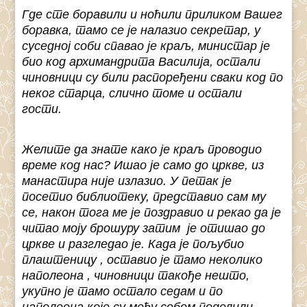
Где сте боравили и ноћили приликом Вашег
боравка, тамо се је налазио секретар, у
суседној соби спавао је краљ, министар је
био код архимандрита Василија, остали
чиновници су били распоређени сваки код по
неког старца, слично томе и остали
гости.
Желите да знате како је краљ проводио
време код нас? Ишао је само до цркве, из
манастира није излазио. У петак је
посетио библиотеку, представио сам му
се, након тога ме је поздравио и рекао да је
читао моју брошуру затим је отишао до
цркве и разгледао је. Када је пољубио
плаштеницу , оставио је тамо неколико
наполеона
, чиновници такође нешто,
укупно је тамо остало седам и по