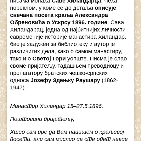
писама монаха
Саве Хиландарца
, Чеха
пореклом, у коме се до детаља
описује
свечана посета краља Александра
Обреновића о Ускрсу 1896. године
. Сава
Хиландарац, једна од најбитнијих личности
савременије историје манастира Хиландар,
био је задужен за библиотеку и аутор је
различитих дела, како о самом манастиру,
тако и о
Светој Гори
уопште. Писма је слао
своме пријатељу, тадашњем преводиоцу и
пропагатору братских чешко-српских
односа
Јозефу Здењку Раушару
(1862-
1947).
Манастир Хиландар 15–27.5.1896.
Поштовани пријатељу,
Хтео сам пре да Вам напишем о краљевој
посети, али сам мислио да сте опет негде