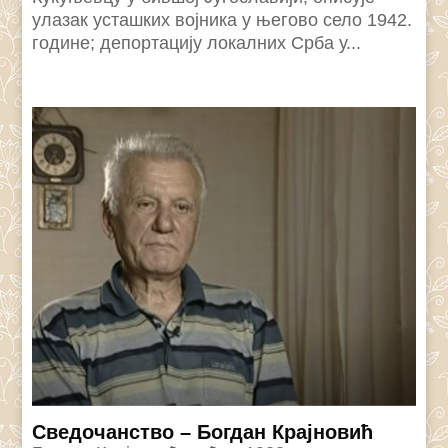
улазак усташких војника у његово село 1942.
године; депортацију локалних Срба у...
Сведочанство – Богдан Крајновић