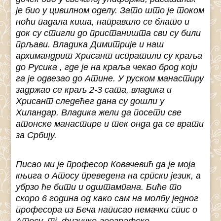
је био у цивилном оделу. Зато што је током
ноћи падала киша, направило се блато и
док су стигли до пристаништа сви су били
прљави. Владика Димитрије и наш
архимандрит Хрисант испратили су краља
до Русика , где је на краља чекао брод који
га је одвезао до Атине. У руском манастиру
задржао се краљ 2-3 сата, владика и
Хрисант следећег дана су дошли у
Хиландар. Владика жели да посети све
атонске манастире и тек онда да се врати
за Србију.
Писао ми је професор Ковачевић да је моја
књига о Атосу преведена на српски језик, а
убрзо ће бити и одштампана. Биће то
скоро 6 година од како сам на молбу једног
професора из Беча написао немачки спис о