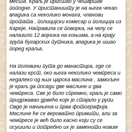
места. Краљ је пристао у четвртак
поподне. У пристаништу је на њега чекао
владика са неколико монаха, чланови
протата , полицијски комесар и полиција из
Кареје. Направила се поворка, на челу се
налазило 12 војника на коњима, а на крају
група бугарских путника, владика је ишао
поред краља.
На половини пута до манастира, где се
налази крст, око њега неколико чемпреса и
недалеко од њих царска маслина , замољен
је краљ да посади две маслине и два
чемпреса. Све је било спремно, краљ је само
придржавао дрвеће које је стајало у рупи.
Овде је начињена и прва фотографија.
Маслине ће се вероватно примити, али за
чемпресе је већ било касно који су се
осушили и потребно их је заменити новим