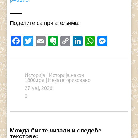
Поделите са пријатељима:
Facebook
Twitter
Email
Evernote
Copy
LinkedIn
WhatsAp
Messe
Link
Историја
|
Историја након
1800.год
|
Некатегоризовано
27 мај, 2026
0
Можда бисте читали и следеће
текстове: