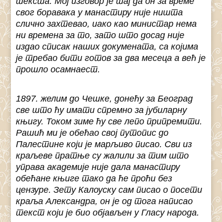
текста. Мој изговор је тај да он за време
свог боравака у манастиру није ништа
слично захтевао, иако као министар нема
ни времена за то, зато што досад није
издао списак наших докумената, са којима
је требао бити готов за два месеца а већ је
прошло осамнаест.
1897. желим до Чешке, донећу за Београд
све што ћу имати спремно за јубиларну
књигу. Током зиме ћу све лепо припремити.
Рашић ми је обећао свој путопис до
Палестине који је марљиво писао. Сви из
краљеве пратње су жалили за тим што
управа академије није дала манастиру
обећане књиге тако да ће проћи без
цензуре. Зету Калоуску сам писао о посети
краља Александра, он је од тога написао
текст који је био објављен у Гласу народа.