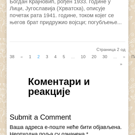
Богдан Крајновић, рођен 1933. године у
Лици, Југославија (Хрватска), описује
почетак рата 1941. године, током којег се
његов брат придружио војсци; погубљење...
Страница 2 од
38
«
1
2
3
4
5
...
10
20
30
...
»
П
»
Коментари и
реакције
Submit a Comment
Ваша адреса е-поште неће бити објављена.
Неопходна поља су означена
*