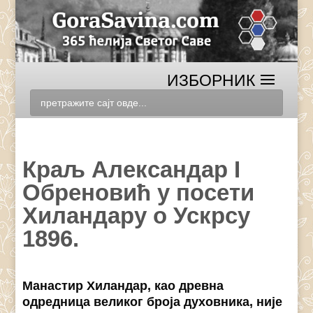
Краљ Александар I
Обреновић у посети
Хиландару о Ускрсу
1896.
Манастир Хиландар, као древна
одредница великог броја духовника, није