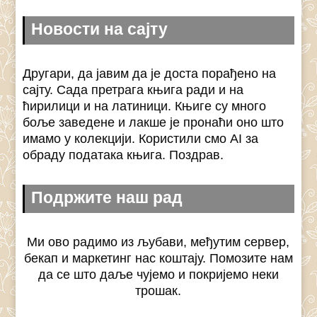
Новости на сајту
Другари, да јавим да је доста порађено на
сајту. Сада претрага књига ради и на
ћирилици и на латиници. Књиге су много
боље заведене и лакше је пронаћи оно што
имамо у колекцији. Користили смо AI за
обраду података књига. Поздрав.
Подржите наш рад
Ми ово радимо из љубави, међутим сервер,
бекап и маркетинг нас коштају. Помозите нам
да се што даље чујемо и покријемо неки
трошак.