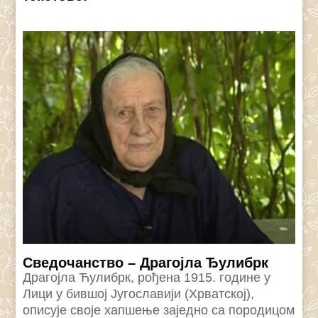
Сведочанство – Драгојла Ђулибрк
Драгојла Ћулибрк, рођена 1915. године у
Лици у бившој Југославији (Хрватској),
описује своје хапшење заједно са породицом