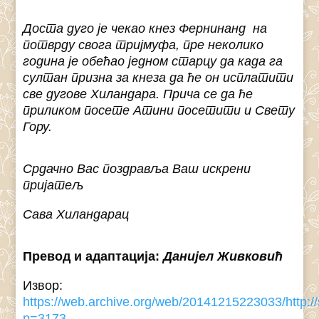
Доста дуго је чекао кнез Фернинанд на
потврду свога тријмуфа, пре неколико
година је обећао једном старцу да када га
султан призна за кнеза да ће он исплатити
све дугове Хиландара. Прича се да ће
приликом посете Атини посетити и Свету
Гору.
Срдачно Вас поздравља Ваш искрени
пријатељ
Сава Хиландарац
Превод и адаптација:
Данијел Живковић
Извор:
https://web.archive.org/web/20141215223033/http:
p=3173