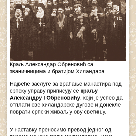
Краљ Александар Обреновић са
званичницима и братијом Хиландара
Највеће заслуге за враћање манастира под
српску управу приписују се
краљу
Александру I Обреновићу
, који је успео да
отплати све хиландарске дугове и донекле
поврати српски живаљ у ову светињу.
У наставку преносимо превод једног од