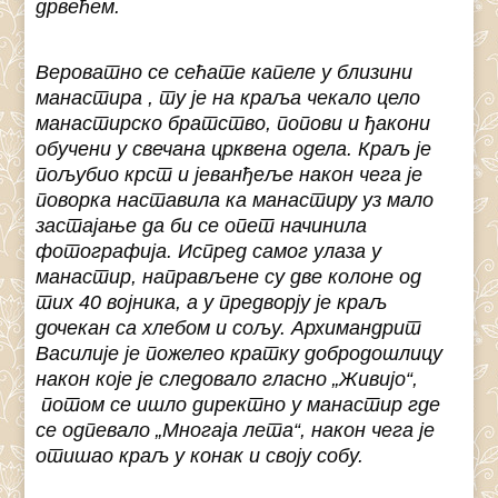
дрвећем.
Вероватно се сећате капеле у близини
манастира , ту је на краља чекало цело
манастирско братство, попови и ђакони
обучени у свечана црквена одела. Краљ је
пољубио крст и јеванђеље након чега је
поворка наставила ка манастиру уз мало
застајање да би се опет начинила
фотографија. Испред самог улаза у
манастир, направљене су две колоне од
тих 40 војника, а у предворју је краљ
дочекан са хлебом и сољу. Архимандрит
Василије је пожелео кратку добродошлицу
након које је следовало гласно „Живијо“,
потом се ишло директно у манастир где
се одпевало „Многаја лета“, након чега је
отишао краљ у конак и своју собу.