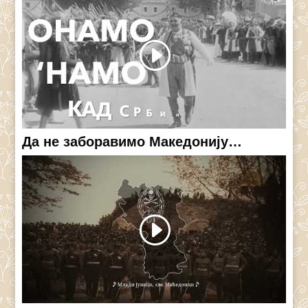
Да не заборавимо Македонију…