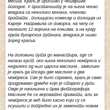
места. Краљ је пристао у четвртак
поподне. У пристаништу је на њега чекао
владика са неколико монаха, чланови
протата , полицијски комесар и полиција из
Кареје. Направила се поворка, на челу се
налазило 12 војника на коњима, а на крају
група бугарских путника, владика је ишао
поред краља.
На половини пута до манастира, где се
налази крст, око њега неколико чемпреса и
недалеко од њих царска маслина , замољен
је краљ да посади две маслине и два
чемпреса. Све је било спремно, краљ је само
придржавао дрвеће које је стајало у рупи.
Овде је начињена и прва фотографија.
Маслине ће се вероватно примити, али за
чемпресе је већ било касно који су се
осушили и потребно их је заменити новим