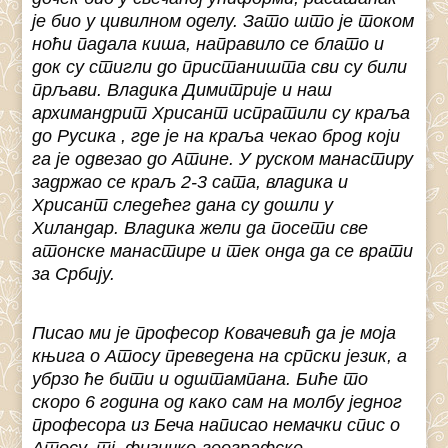
је био у цивилном оделу. Зато што је током
ноћи падала киша, направило се блато и
док су стигли до пристаништа сви су били
прљави. Владика Димитрије и наш
архимандрит Хрисант испратили су краља
до Русика , где је на краља чекао брод који
га је одвезао до Атине. У руском манастиру
задржао се краљ 2-3 сата, владика и
Хрисант следећег дана су дошли у
Хиландар. Владика жели да посети све
атонске манастире и тек онда да се врати
за Србију.
Писао ми је професор Ковачевић да је моја
књига о Атосу преведена на српски језик, а
убрзо ће бити и одштампана. Биће то
скоро 6 година од како сам на молбу једног
професора из Беча написао немачки спис о