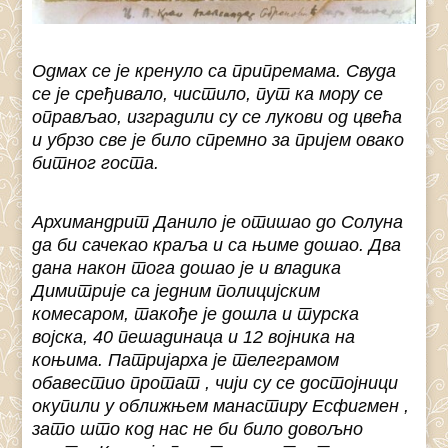
Одмах се је кренуло са припремама. Свуда
се је сређивало, чистило, пут ка мору се
оправљао, изградили су се лукови од цвећа
и убрзо све је било спремно за пријем овако
битног госта.
Архимандрит Данило је отишао до Солуна
да би сачекао краља и са њиме дошао. Два
дана након тога дошао је и владика
Димитрије са једним полицијским
комесаром, такође је дошла и турска
војска, 40 пешадинаца и 12 војника на
коњима. Патријарха је телеграмом
обавестио протат , чији су се достојници
окупили у оближњем манастиру Есфигмен ,
зато што код нас не би било довољно