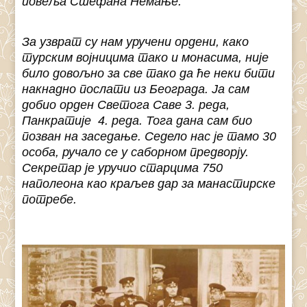
повеља Стефана Немање.
За узврат су нам уручени ордени, како
турским војницима тако и монасима, није
било довољно за све тако да ће неки бити
накнадно послати из Београда. Ја сам
добио орден Светога Саве 3. реда,
Панкратије 4. реда. Тога дана сам био
позван на заседање. Седело нас је тамо 30
особа, ручало се у саборном предворју.
Секретар је уручио старцима 750
наполеона као краљев дар за манастирске
потребе.