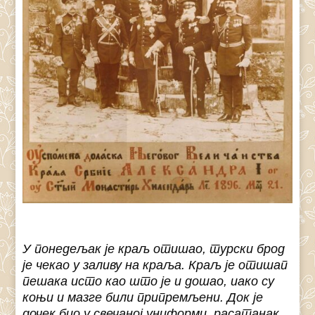
У понедељак је краљ отишао, турски брод
је чекао у заливу на краља. Краљ је отишап
пешака исто као што је и дошао, иако су
коњи и мазге били припремљени. Док је
дочек био у свечаној униформи, расатанак