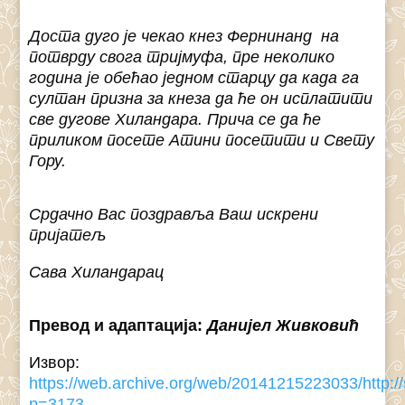
Доста дуго је чекао кнез Фернинанд на
потврду свога тријмуфа, пре неколико
година је обећао једном старцу да када га
султан призна за кнеза да ће он исплатити
све дугове Хиландара. Прича се да ће
приликом посете Атини посетити и Свету
Гору.
Срдачно Вас поздравља Ваш искрени
пријатељ
Сава Хиландарац
Превод и адаптација:
Данијел Живковић
Извор:
https://web.archive.org/web/20141215223033/http:
p=3173