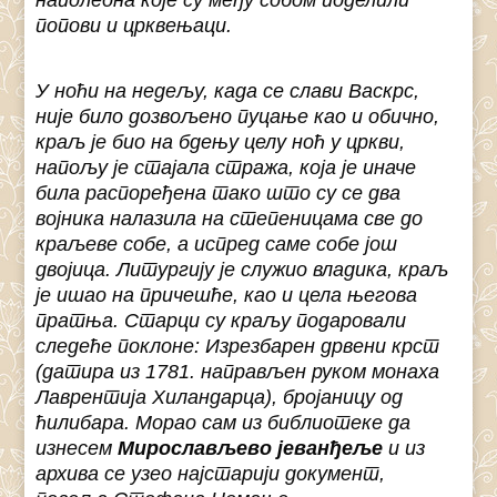
наполеона које су међу собом поделили
попови и црквењаци.
У ноћи на недељу, када се слави Васкрс,
није било дозвољено пуцање као и обично,
краљ је био на бдењу целу ноћ у цркви,
напољу је стајала стража, која је иначе
била распоређена тако што су се два
војника налазила на степеницама све до
краљеве собе, а испред саме собе још
двојица. Литургију је служио владика, краљ
је ишао на причешће, као и цела његова
пратња. Старци су краљу подаровали
следеће поклоне: Изрезбарен дрвени крст
(датира из 1781. направљен руком монаха
Лаврентија Хиландарца), бројаницу од
ћилибара. Морао сам из библиотеке да
изнесем
Мирослављево јеванђеље
и из
архива се узео најстарији документ,