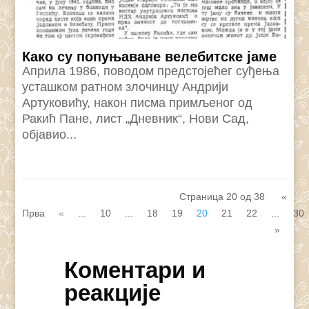
Како су попуњаване велебитске јаме
Априла 1986, поводом предстојећег суђења
усташком ратном злочинцу Андрији
Артуковићу, након писма примљеног од
Ракић Пане, лист „Дневник“, Нови Сад,
објавио...
Страница 20 од 38
«
Прва
«
...
10
...
18
19
20
21
22
...
30
»
Коментари и
реакције