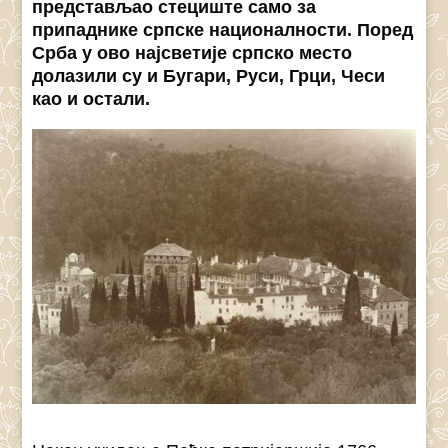
представљао стециште само за
припаднике српске националности. Поред
Срба у ово најсветије српско местo
долазили су и Бугари, Руси, Грци, Чеси
као и остали.