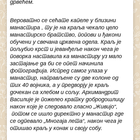
дрвећем.
Вероватно се сећате капеле у близини
манастира , ту је на краља чекало цело
манастирско братство, попови и ђакони
обучени у свечана црквена одела. Краљ је
пољубио крст и јеванђеље након чега је
поворка наставила ка манастиру уз мало
застајање да би се опет начинила
фотографија. Испред самог улаза у
манастир, направљене су две колоне од
тих 40 војника, а у предворју је краљ
дочекан са хлебом и сољу. Архимандрит
Василије је пожелео кратку добродошлицу
након које је следовало гласно „Живијо“,
потом се ишло директно у манастир где
се одпевало „Многаја лета“, након чега је
отишао краљ у конак и своју собу.