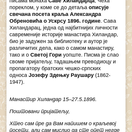
писама монаха
Саве Хиландарца
, Чеха
пореклом, у коме се до детаља
описује
свечана посета краља Александра
Обреновића о Ускрсу 1896. године
. Сава
Хиландарац, једна од најбитнијих личности
савременије историје манастира Хиландар,
био је задужен за библиотеку и аутор је
различитих дела, како о самом манастиру,
тако и о
Светој Гори
уопште. Писма је слао
своме пријатељу, тадашњем преводиоцу и
пропагатору братских чешко-српских
односа
Јозефу Здењку Раушару
(1862-
1947).
Манастир Хиландар 15–27.5.1896.
Поштовани пријатељу,
Хтео сам пре да Вам напишем о краљевој
посети, али сам мислио да сте опет негде