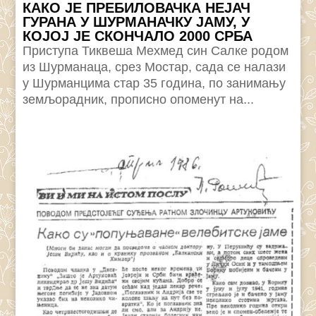
КАКО ЈЕ ПРЕБИЛОВАЧКА НЕЈАЧ
ГУРАНА У ШУРМАНАЧКУ ЈАМУ, У
КОЈОЈ ЈЕ СКОНЧАЛО 2000 СРБА
Приступа Тиквеша Мехмед син Салке родом
из Шурманаца, срез Мостар, сада се налази
у Шурманцима стар 35 година, по занимању
земљорадник, прописно опоменут на...