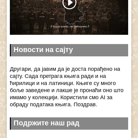
Новости на сајту
Другари, да јавим да је доста порађено на
сајту. Сада претрага књига ради и на
ћирилици и на латиници. Књиге су много
боље заведене и лакше је пронаћи оно што
имамо у колекцији. Користили смо AI за
обраду података књига. Поздрав.
Подржите наш рад