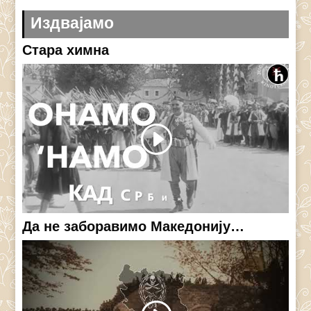
Издвајамо
Стара химна
Да не заборавимо Македонију…