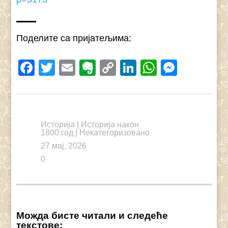
Поделите са пријатељима:
Facebook
Twitter
Email
Evernote
Copy
LinkedIn
WhatsAp
Messe
Link
Историја
|
Историја након
1800.год
|
Некатегоризовано
27 мај, 2026
0
Можда бисте читали и следеће
текстове: