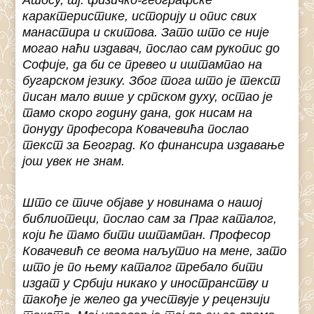
Атосу, тј. физичко-географске
карактеристике, историју и опис свих
манастира и скитова. Зато што се није
могао наћи издавач, послао сам рукопис до
Софије, да би се превео и иштампао на
бугарском језику. Због тога што је текст
писан мало више у српском духу, остао је
тамо скоро годину дана, док нисам на
понуду професора Ковачевића послао
текст за Београд. Ко финансира издавање
још увек не знам.
Што се тиче објаве у новинама о нашој
библиотеци, послао сам за Праг каталог,
који ће тамо бити иштампан. Професор
Ковачевић се веома наљутио на мене, зато
што је по њему каталог требало бити
издат у Србији никако у иностранству и
такође је желео да учествује у рецензији