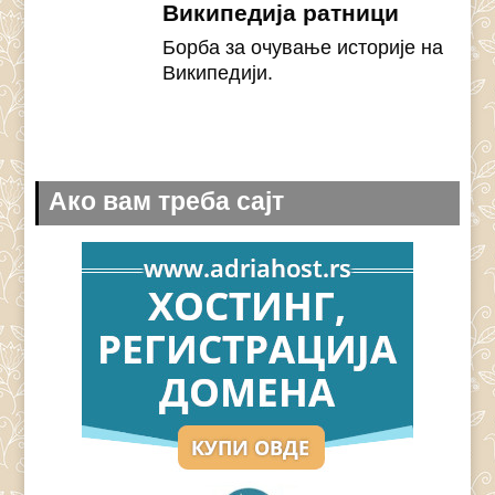
Википедија ратници
Борба за очување историје на
Википедији.
Ако вам треба сајт