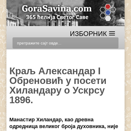
Краљ Александар I
Обреновић у посети
Хиландару о Ускрсу
1896.
Манастир Хиландар, као древна
одредница великог броја духовника, није