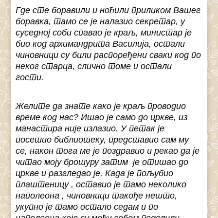
Где сте боравили и ноћили приликом Вашег
боравка, тамо се је налазио секретар, у
суседној соби спавао је краљ, министар је
био код архимандрита Василија, остали
чиновници су били распоређени сваки код по
неког старца, слично томе и остали
гости.
Желите да знате како је краљ проводио
време код нас? Ишао је само до цркве, из
манастира није излазио. У петак је
посетио библиотеку, представио сам му
се, након тога ме је поздравио и рекао да је
читао моју брошуру затим је отишао до
цркве и разгледао је. Када је пољубио
плаштеницу , оставио је тамо неколико
наполеона
, чиновници такође нешто,
укупно је тамо остало седам и по