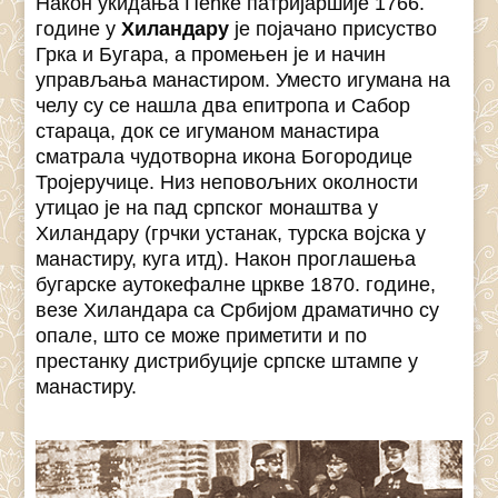
Након укидања Пећке патријаршије 1766.
године у
Хиландару
је појачано присуство
Грка и Бугара, а промењен је и начин
управљања манастиром. Уместо игумана на
челу су се нашла два епитропа и Сабор
стараца, док се игуманом манастира
сматрала чудотворна икона Богородице
Тројеручице. Низ неповољних околности
утицао је на пад српског монаштва у
Хиландару (грчки устанак, турска војска у
манастиру, куга итд). Након проглашења
бугарске аутокефалне цркве 1870. године,
везе Хиландара са Србијом драматично су
опале, што се може приметити и по
престанку дистрибуције српске штампе у
манастиру.