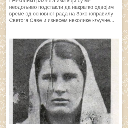
I Неколико разлога има који су ме
неодољиво подстакли да накратко одвојим
време од основног рада на Законоправилу
Светога Саве и изнесем неколике кључне...