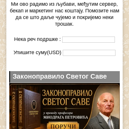
Ми ово радимо из љубави, међутим сервер,
бекап и маркетинг нас коштају. Помозите нам
да се што даље чујемо и покријемо неки
трошак.
Нека реч подршке :
Упишите суму(USD)
Законоправило Светог Саве