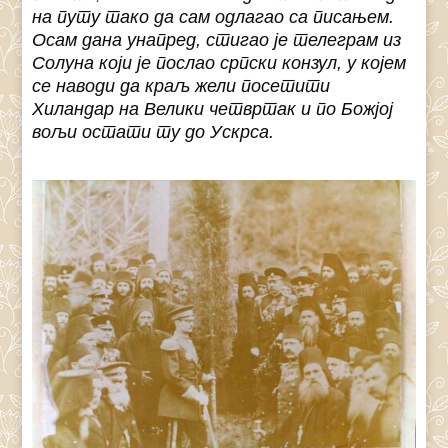
на путу тако да сам одлагао са писањем.
Осам дана унапред, стигао је телеграм из
Солуна који је послао српски конзул, у којем
се наводи да краљ жели посетити
Хиландар на Велики четвртак и по Божјој
вољи остати ту до Ускрса.