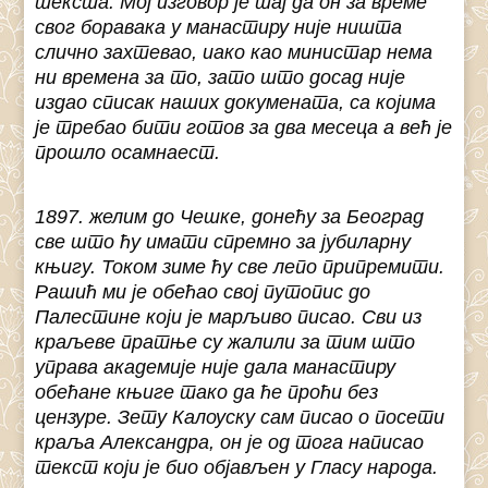
текста. Мој изговор је тај да он за време
свог боравака у манастиру није ништа
слично захтевао, иако као министар нема
ни времена за то, зато што досад није
издао списак наших докумената, са којима
је требао бити готов за два месеца а већ је
прошло осамнаест.
1897. желим до Чешке, донећу за Београд
све што ћу имати спремно за јубиларну
књигу. Током зиме ћу све лепо припремити.
Рашић ми је обећао свој путопис до
Палестине који је марљиво писао. Сви из
краљеве пратње су жалили за тим што
управа академије није дала манастиру
обећане књиге тако да ће проћи без
цензуре. Зету Калоуску сам писао о посети
краља Александра, он је од тога написао
текст који је био објављен у Гласу народа.