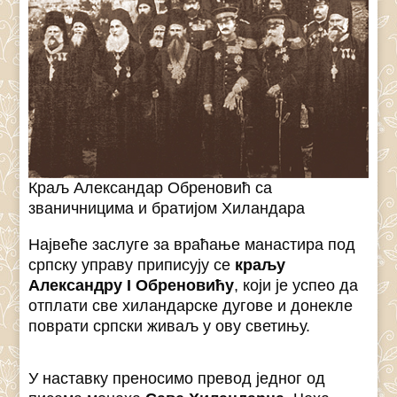
Краљ Александар Обреновић са
званичницима и братијом Хиландара
Највеће заслуге за враћање манастира под
српску управу приписују се
краљу
Александру I Обреновићу
, који је успео да
отплати све хиландарске дугове и донекле
поврати српски живаљ у ову светињу.
У наставку преносимо превод једног од