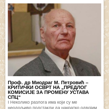
Проф. др Миодраг М. Петровић –
КРИТИЧКИ ОСВРТ НА „ПРЕДЛОГ
КОМИСИЈЕ ЗА ПРОМЕНУ УСТАВА
СПЦ“
I Неколико разлога има који су ме
неодољиво подстакли да накратко одвојим