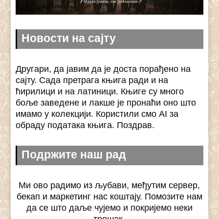
Новости на сајту
Другари, да јавим да је доста порађено на
сајту. Сада претрага књига ради и на
ћирилици и на латиници. Књиге су много
боље заведене и лакше је пронаћи оно што
имамо у колекцији. Користили смо AI за
обраду података књига. Поздрав.
Подржите наш рад
Ми ово радимо из љубави, међутим сервер,
бекап и маркетинг нас коштају. Помозите нам
да се што даље чујемо и покријемо неки