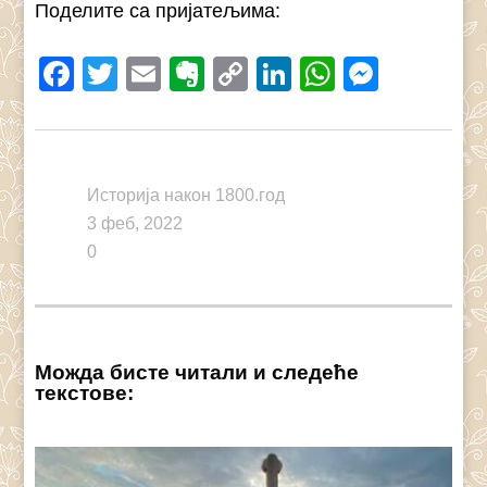
Поделите са пријатељима:
Facebook
Twitter
Email
Evernote
Copy
LinkedIn
WhatsAp
Messe
Link
Историја након 1800.год
3 феб, 2022
0
Можда бисте читали и следеће
текстове: