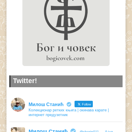
Twitter!
Милош Станић
Follow
Колекционар ретких књига | окинава карате |
интернет предузетник
Милош Станић
@shorin011
·
9 јул