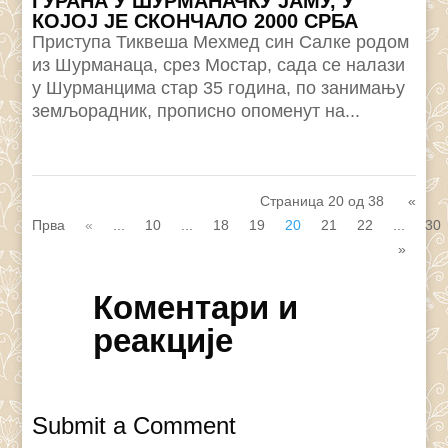
ГУРАНА У ШУРМАНАЧКУ ЈАМУ, У
КОЈОЈ ЈЕ СКОНЧАЛО 2000 СРБА
Приступа Тиквеша Мехмед син Салке родом
из Шурманаца, срез Мостар, сада се налази
у Шурманцима стар 35 година, по занимању
земљорадник, прописно опоменут на...
Страница 20 од 38
«
Прва
«
...
10
...
18
19
20
21
22
...
30
»
Коментари и
реакције
Submit a Comment