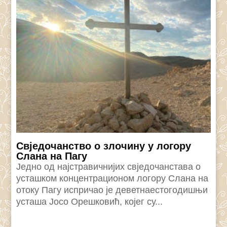
Свједочанство о злочину у логору
Слана на Пагу
Једно од наjстравичниjих свjедочанстава о
усташком концентрационом логору Слана на
отоку Пагу испричао jе деветнаестогодишњи
усташа Јосо Орешковић, коjег су...