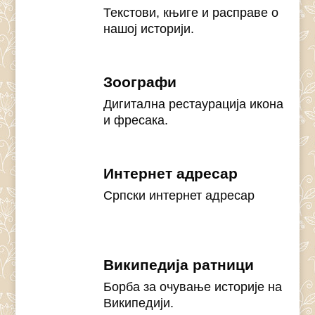
Текстови, књиге и расправе о
нашој историји.
Зоографи
Дигитална рестаурација икона
и фресака.
Интернет адресар
Српски интернет адресар
Википедија ратници
Борба за очување историје на
Википедији.