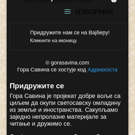
Придружите нам се на Вајберу!
Кликните на иконицу.
© gorasavina.com
Гора Савина се хостује код
Адриахоста
Придружите се
Гора Савина је пројекат добре воље са
циљем да окупи светосавску омладину
из земље и иностранства. Сакупљамо
заједно непролазне материјале за
читање и дружимо се.