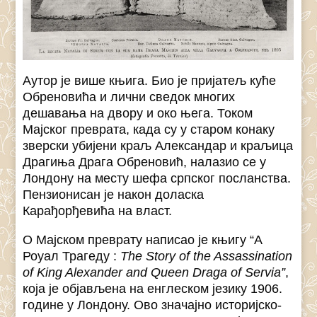
Аутор је више књига. Био је пријатељ куће
Обреновића и лични сведок многих
дешавања на двору и око њега. Током
Мајског преврата, када су у старом конаку
зверски убијени краљ Александар и краљица
Драгиња Драга Обреновић, налазио се у
Лондону на месту шефа српског посланства.
Пензионисан је након доласка
Карађорђевића на власт.
О Мајском преврату написао је књигу “А
Роyал Трагедy :
The Story of the Assassination
of King Alexander and Queen Draga of Servia”
,
која је објављена на енглеском језику 1906.
године у Лондону. Ово значајно историјско-