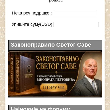
трошак.
Нека реч подршке :
Упишите суму(USD)
Законоправило Светог Саве
Најновије на форуму