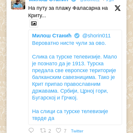
На путу за плажу Фаласарна на
Криту...
Милош Станић
@shorin011
Вероватно нисте чули за ово.
Слика са турске телевизије. Мало
је познато да је 1913. Турска
предала све европске територије
балканским савезницима. Тако је
Крит припао православним
државама. Србији, Црној гори,
Бугарској и Грчкој.
На слици са турске телевизије
тврде да
2
7
Twitter