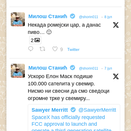
Милош Станић
@shorin011
·
8 јул
Некада ромејски цар, а данас
пиво… 🙂
2
9
Twitter
Милош Станић
@shorin011
·
7 јул
Ускоро Елон Маск подише
100.000 сателита у свемир.
Нисмо ни свесни да смо сведоци
огромне трке у свемиру...
Sawyer Merritt
@SawyerMerritt
SpaceX has officially requested
FCC approval to launch and
operate a third-generation satellite