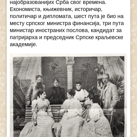
најобразованијих Срба свог времена.
Економиста, књижевник, историчар,
политичар и дипломата, шест пута је био на
месту српског министра финансија, три пута
министар иностраних послова, кандидат за
патријарха и председник Српске краљевске
академије.