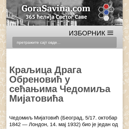
Краљица Драга
Обреновић у
сећањима Чедомиља
Мијатовића
Чедомиљ Мијатовић (Београд, 5/17. октобар
1842 — Лондон, 14. мај 1932) био је један од