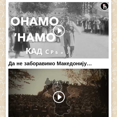
Да не заборавимо Македонију…