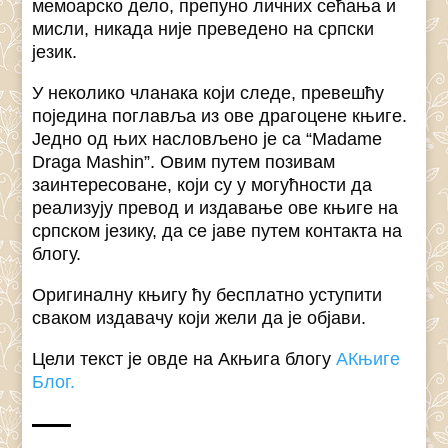
мемоарско дело, препуно личних сећања и
мисли, никада није преведено на српски
језик.
У неколико чланака који следе, превешћу
поједина поглавља из ове драгоцене књиге.
Једно од њих насловљено је са “Madame
Draga Mashin”. Овим путем позивам
заинтересоване, који су у могућности да
реализују превод и издавање ове књиге на
српском језику, да се јаве путем контакта на
блогу.
Оригиналну књигу ћу бесплатно уступити
сваком издавачу који жели да је објави.
Цели текст је овде на Акњига блогу
АКњиге
Блог.