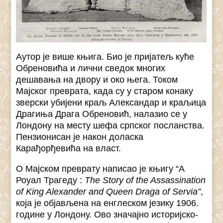
Аутор је више књига. Био је пријатељ куће
Обреновића и лични сведок многих
дешавања на двору и око њега. Током
Мајског преврата, када су у старом конаку
зверски убијени краљ Александар и краљица
Драгиња Драга Обреновић, налазио се у
Лондону на месту шефа српског посланства.
Пензионисан је након доласка
Карађорђевића на власт.
О Мајском преврату написао је књигу “А
Роyал Трагедy :
The Story of the Assassination
of King Alexander and Queen Draga of Servia”
,
која је објављена на енглеском језику 1906.
године у Лондону. Ово значајно историјско-