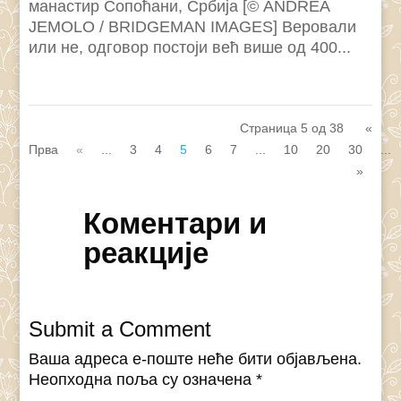
манастир Сопоћани, Србија [© ANDREA
JEMOLO / BRIDGEMAN IMAGES] Веровали
или не, одговор постоји већ више од 400...
Страница 5 од 38
«
Прва
«
...
3
4
5
6
7
...
10
20
30
...
»
Коментари и
реакције
Submit a Comment
Ваша адреса е-поште неће бити објављена.
Неопходна поља су означена
*