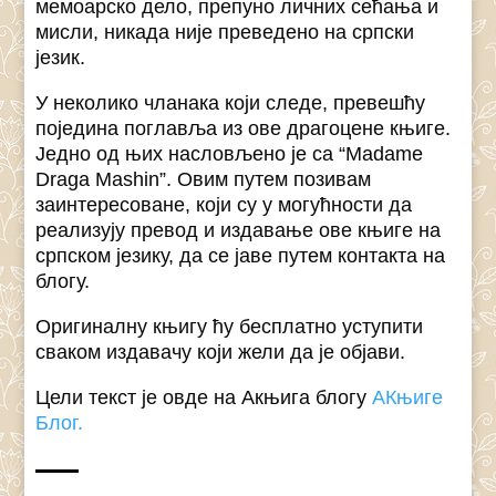
мемоарско дело, препуно личних сећања и
мисли, никада није преведено на српски
језик.
У неколико чланака који следе, превешћу
поједина поглавља из ове драгоцене књиге.
Једно од њих насловљено је са “Madame
Draga Mashin”. Овим путем позивам
заинтересоване, који су у могућности да
реализују превод и издавање ове књиге на
српском језику, да се јаве путем контакта на
блогу.
Оригиналну књигу ћу бесплатно уступити
сваком издавачу који жели да је објави.
Цели текст је овде на Акњига блогу
АКњиге
Блог.