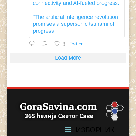
connectivity and AI-fueled progress.
"The artificial intelligence revolution
promises a supersonic tsunami of
progress
3
Twitter
Load More