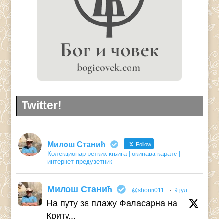
Twitter!
Милош Станић
Follow
Колекционар ретких књига | окинава карате |
интернет предузетник
Милош Станић
@shorin011
·
9 јул
На путу за плажу Фаласарна на
Криту...