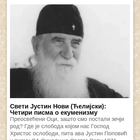
Свети Јустин Нови (Ћелијски):
Четири писма о екуменизму
Преосвећени Оци, зашто смо постали зечји
род? Где је слобода којом нас Господ
Христос ослободи, пита ава Јустин Поповић