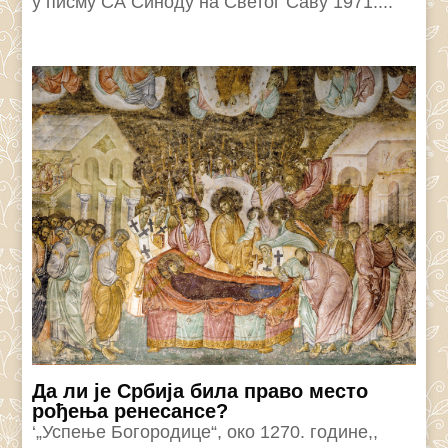
у писму СА Синоду на Светог Саву 1971....
Да ли је Србија била право место
рођења ренесансе?
‘„Успење Богородице“, око 1270. године,,