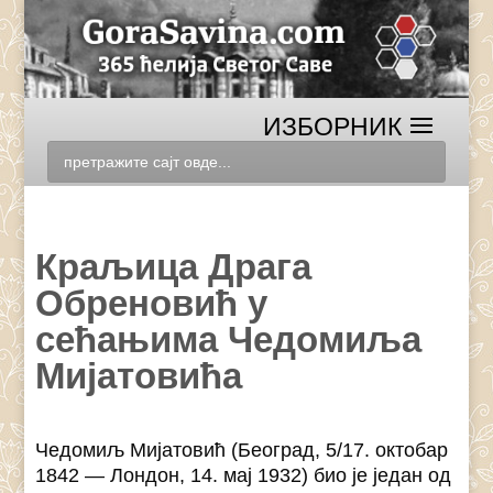
Краљица Драга
Обреновић у
сећањима Чедомиља
Мијатовића
Чедомиљ Мијатовић (Београд, 5/17. октобар
1842 — Лондон, 14. мај 1932) био је један од