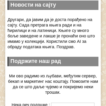
Новости на сајту
Другари, да јавим да је доста порађено на
сајту. Сада претрага књига ради и на
ћирилици и на латиници. Књиге су много
боље заведене и лакше је пронаћи оно што
имамо у колекцији. Користили смо AI за
обраду података књига. Поздрав.
Подржите наш рад
Ми ово радимо из љубави, међутим сервер,
бекап и маркетинг нас коштају. Помозите нам
да се што даље чујемо и покријемо неки
трошак.
Нека реч подршке :