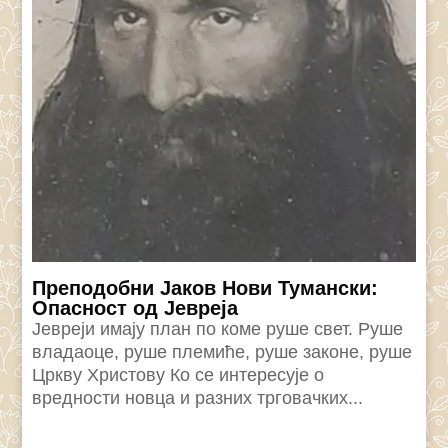
Преподобни Јаков Нови Тумански:
Опасност од Јевреја
Јевреји имају план по коме руше свет. Руше
владаоце, руше племиће, руше законе, руше
Цркву Христову Ко се интересује о
вредности новца и разних трговачких...