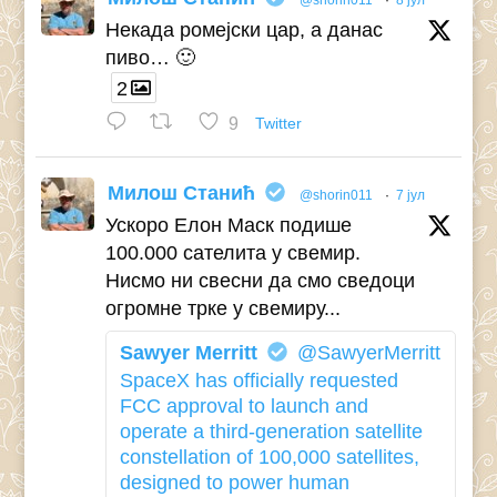
Некада ромејски цар, а данас
пиво… 🙂
2
9
Twitter
Милош Станић
@shorin011
·
7 јул
Ускоро Елон Маск подише
100.000 сателита у свемир.
Нисмо ни свесни да смо сведоци
огромне трке у свемиру...
Sawyer Merritt
@SawyerMerritt
SpaceX has officially requested
FCC approval to launch and
operate a third-generation satellite
constellation of 100,000 satellites,
designed to power human