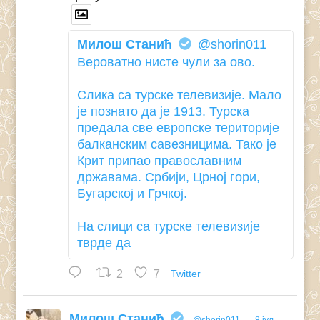
Милош Станић
@shorin011
Вероватно нисте чули за ово.
Слика са турске телевизије. Мало
је познато да је 1913. Турска
предала све европске територије
балканским савезницима. Тако је
Крит припао православним
државама. Србији, Црној гори,
Бугарској и Грчкој.
На слици са турске телевизије
тврде да
2
7
Twitter
Милош Станић
@shorin011
·
8 јул