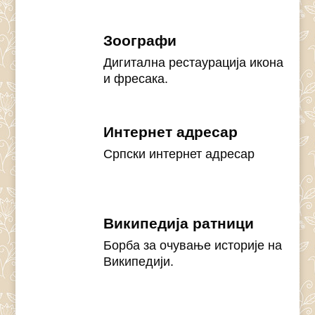
Зоографи
Дигитална рестаурација икона
и фресака.
Интернет адресар
Српски интернет адресар
Википедија ратници
Борба за очување историје на
Википедији.