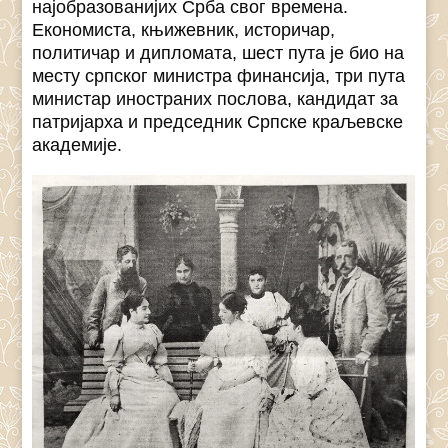
најобразованијих Срба свог времена.
Економиста, књижевник, историчар,
политичар и дипломата, шест пута је био на
месту српског министра финансија, три пута
министар иностраних послова, кандидат за
патријарха и председник Српске краљевске
академије.