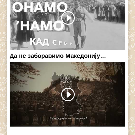
Да не заборавимо Македонију…