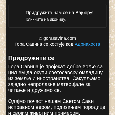
Придружите нам се на Вајберу!
Кликните на иконицу.
© gorasavina.com
Гора Савина се хостује код
Адриахоста
Придружите се
Гора Савина је пројекат добре воље са
циљем да окупи светосавску омладину
из земље и иностранства. Сакупљамо
заједно непролазне материјале за
читање и дружимо се.
Одајмо почаст нашем Светом Сави
исправном вером, подизањем породице
и својим животним примером.