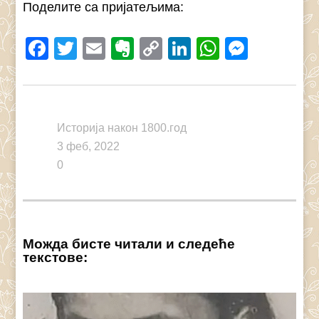
Поделите са пријатељима:
Facebook
Twitter
Email
Evernote
Copy
LinkedIn
WhatsAp
Messe
Link
Историја након 1800.год
3 феб, 2022
0
Можда бисте читали и следеће
текстове: