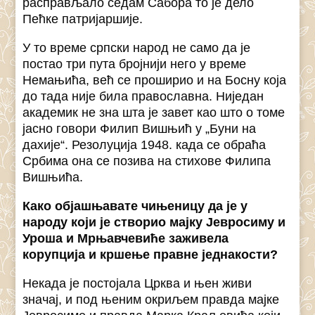
расправљало седам Сабора то је дело
Пећке патријаршије.
У то време српски народ не само да је
постао три пута бројнији него у време
Немањића, већ се проширио и на Босну која
до тада није била православна. Ниједан
академик не зна шта је завет као што о томе
јасно говори Филип Вишњић у „Буни на
дахије“. Резолуција 1948. када се обраћа
Србима она се позива на стихове Филипа
Вишњића.
Како објашњавате чињеницу да је у
народу који је створио мајку Јевросиму и
Уроша и Мрњавчевиће заживела
корупција и кршење правне једнакости?
Некада је постојала Црква и њен живи
значај, и под њеним окриљем правда мајке