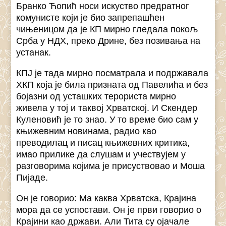
Бранко Ћопић носи искуство предратног
комунисте који је био запрепашћен
чињеницом да је КП мирно гледала покољ
Срба у НДХ, преко Дрине, без позивања на
устанак.
КПЈ је тада мирно посматрала и подржавала
ХКП која је била призната од Павелића и без
бојазни од усташких терориста мирно
живела у тој и таквој Хрватској. И Скендер
Куленовић је то знао. У то време био сам у
књижевним новинама, радио као
преводилац и писац књижевних критика,
имао прилике да слушам и учествујем у
разговорима којима је присуствовао и Моша
Пијаде.
Он је говорио: Ма каква Хрватска, Крајина
мора да се успостави. Он је први говорио о
Крајини као држави. Али Тита су ојачале