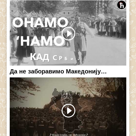
Да не заборавимо Македонију…