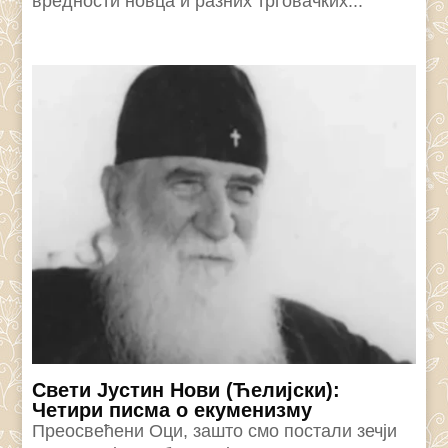
вредности новца и разних трговачких...
Свети Јустин Нови (Ћелијски):
Четири писма о екуменизму
Преосвећени Оци, зашто смо постали зечји