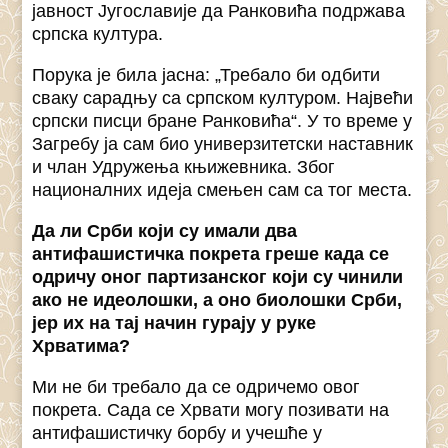
јавност Југославије да Ранковића подржава
српска култура.
Порука је била јасна: „Требало би одбити
сваку сарадњу са српском културом. Највећи
српски писци бране Ранковића“. У то време у
Загребу ја сам био универзитетски наставник
и члан Удружења књижевника. Због
националних идеја смењен сам са тог места.
Да ли Срби који су имали два
антифашистичка покрета греше када се
одричу оног партизанског који су чинили
ако не идеолошки, а оно биолошки Срби,
јер их на тај начин гурају у руке
Хрватима?
Ми не би требало да се одричемо овог
покрета. Сада се Хрвати могу позивати на
антифашистичку борбу и учешће у