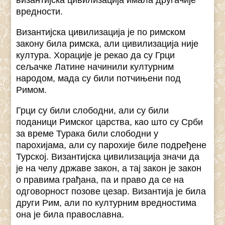
вредности.
Византијска цивилизација је по римском
закону била римска, али цивилизација није
култура. Хорације је рекао да су Грци
сељачке Латине начинили културним
народом, мада су били потчињени под
Римом.
Грци су били слободни, али су били
поданици Римског царства, као што су Срби
за време Турака били слободни у
парохијама, али су парохије биле подређене
Турској. Византијска цивилизација значи да
је на челу државе закон, а тај закон је закон
о правима грађана, па и право да се на
одговорност позове цезар. Византија је била
други Рим, али по културним вредностима
она је била православна.