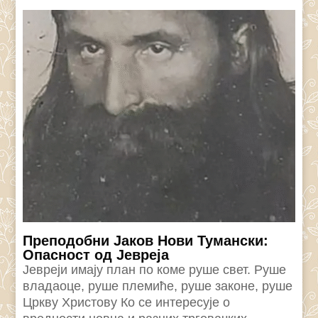
Преподобни Јаков Нови Тумански:
Опасност од Јевреја
Јевреји имају план по коме руше свет. Руше
владаоце, руше племиће, руше законе, руше
Цркву Христову Ко се интересује о