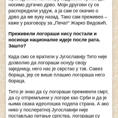
носимо дугачко дрво. Моји другови су се
распоредили уздуж, а ја сам се окачио о
дрво да ме вуку назад. Тако сам преживео –
каже у разговору за „Печат“ Жарко Видовић.
Преживели логораши нису постали и
носиоци националне идеје после рата.
Зашто?
Када смо се вратили у Југославију Тито није
дозволио да логораши оснују своју
заједницу, него нас је сврстао у тзв. Савез
бораца, јер се више плашио логораша него
бораца.
Тито је знао да су логораши преживели смрт,
да су отпремљени у логоре као Срби и да је
њима свака идеолошка подела страна. А ако
нико у послератној Југославији није
постављао питање српства, логораши су