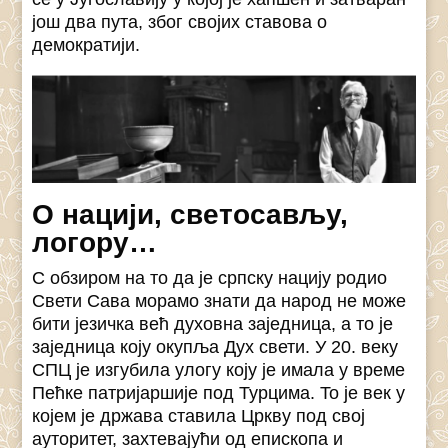
још два пута, због својих ставова о
демократији.
О нацији, светосављу,
логору…
С обзиром на то да је српску нацију родио
Свети Сава морамо знати да народ не може
бити језичка већ духовна заједница, а то је
заједница коју окупља Дух свети. У 20. веку
СПЦ је изгубила улогу коју је имала у време
Пећке патријаршије под Турцима. To је век у
којем је држава ставила Цркву под свој
ауторитет, захтевајући од епископа и