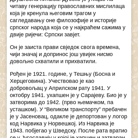
читаву генерацију православних мислилаца
која је кренула његовим трагом у
сагледавању оне филозофије и историје
српског народа која се у најкраћем сажима у
двије ријечи: Српски завјет.
Он је заиста прави свједок свога времена,
чији значај и допринос још увијек нисмо
довољно схватили и прихватили.
Рођен је 1921. године, у Тешњу (Босна и
Херцеговина). Учествовао је као
добровољац у Априлском рату 1941. У
октобру 1941. ухапшен је у Сарајеву. Био је у
затворима до 1942. (прво њемачком, па
усташком). У “Великом транспорту” пребачен
је у Јасеновац, одакле је депортован у логор
код Нарвика у Норвешкој. Из Нарвика је
1943. побјегао у Шведску. После рата вратио
се у Југославију у којој је хапшен и затваран