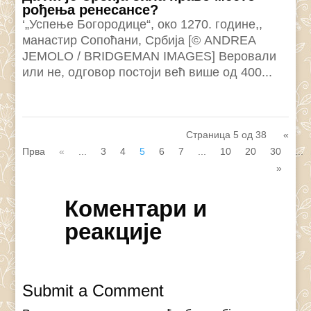
рођења ренесансе?
‘„Успење Богородице“, око 1270. године,,
манастир Сопоћани, Србија [© ANDREA
JEMOLO / BRIDGEMAN IMAGES] Веровали
или не, одговор постоји већ више од 400...
Страница 5 од 38
«
Прва
«
...
3
4
5
6
7
...
10
20
30
...
»
Коментари и
реакције
Submit a Comment