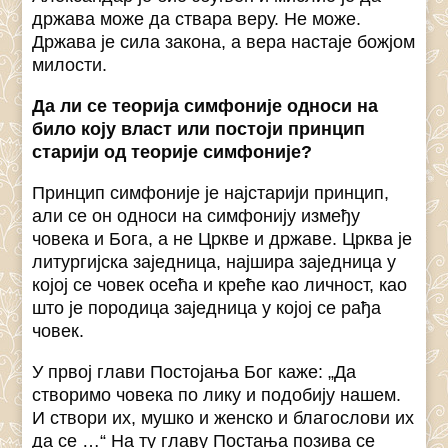
држава може да ствара веру. Не може.
Држава је сила закона, а вера настаје божјом
милости.
Да ли се теорија симфоније односи на
било коју власт или постоји принцип
старији од теорије симфоније?
Принцип симфоније је најстарији принцип,
али се он односи на симфонију између
човека и Бога, а не Цркве и државе. Црква је
литургијска заједница, најшира заједница у
којој се човек осећа и креће као личност, као
што је породица заједница у којој се рађа
човек.
У првој глави Постојања Бог каже: „Да
створимо човека по лику и подобију нашем.
И створи их, мушко и женско и благослови их
да се …“ На ту главу Постања позива се