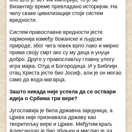
Византију време превладано историјом. На
челу сваке цивилизације стоји систем
вредности.
Систем православне вредности јесте
хармонија између божанске и људске
природе, због чега човек врло лако и мирно
прима своју смрт ако су му деца и унуци
добро. Друго у православљу главну улогу
игра мајка. Отуд и Богородица. И у Библији
отац Христа јесте био Јосиф, али је он могао
само да вода магарца.
Зашто никада није успела да се оствари
идеја о Србима три вере?
Југославија је била државна заједница, а
Црква није признавала државу као
творитељку вере и Цркве. Међутим краљ
Александар је био збуњен и мислио је да