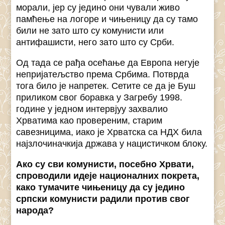
морали, јер су једино они чували живо
памћење на логоре и чињеницу да су тамо
били не зато што су комунисти или
антифашисти, него зато што су Срби.
Од тада се рађа осећање да Европа негује
непријатељство према Србима. Потврда
тога било је напретек. Сетите се да је Буш
приликом свог боравка у Загребу 1998.
године у једном интервјуу захвалио
Хрватима као провереним, старим
савезницима, иако је Хрватска са НДХ била
најзлочиначкија држава у нацистичком блоку.
Ако су сви комунисти, посебно Хрвати,
спроводили идеје националних покрета,
како тумачите чињеницу да су једино
српски комунисти радили против свог
народа?