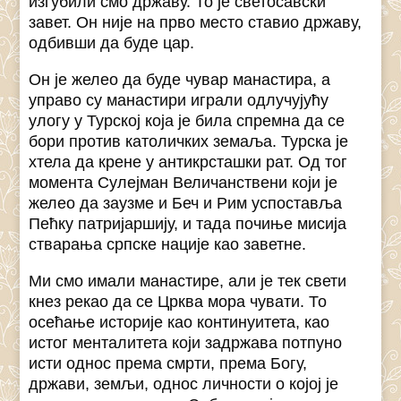
изгубили смо државу. То је светосавски
завет. Он није на прво место ставио државу,
одбивши да буде цар.
Он је желео да буде чувар манастира, а
управо су манастири играли одлучујућу
улогу у Турској која је била спремна да се
бори против католичких земаља. Турска је
хтела да крене у антикрсташки рат. Од тог
момента Сулејман Величанствени који је
желео да заузме и Беч и Рим успоставља
Пећку патријаршију, и тада почиње мисија
стварања српске нације као заветне.
Ми смо имали манастире, али је тек свети
кнез рекао да се Црква мора чувати. То
осећање историје као континуитета, као
истог менталитета који задржава потпуно
исти однос према смрти, према Богу,
држави, земљи, однос личности о којој је