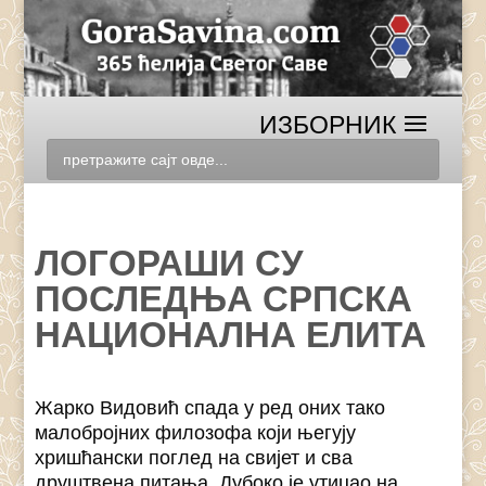
ЛОГОРАШИ СУ
ПОСЛЕДЊА СРПСКА
НАЦИОНАЛНА ЕЛИТА
Жарко Видовић спада у ред оних тако
малобројних филозофа који његују
хришћански поглед на свијет и сва
друштвена питања. Дубоко је утицао на