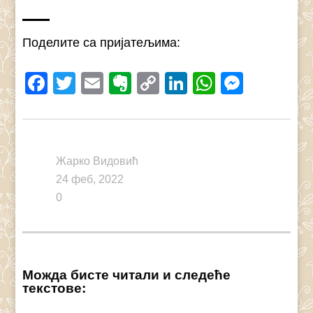
Поделите са пријатељима:
Facebook
Twitter
Email
Evernote
Copy
LinkedIn
WhatsAp
Messe
Link
Жарко Видовић
24 феб, 2022
0
Можда бисте читали и следеће
текстове: