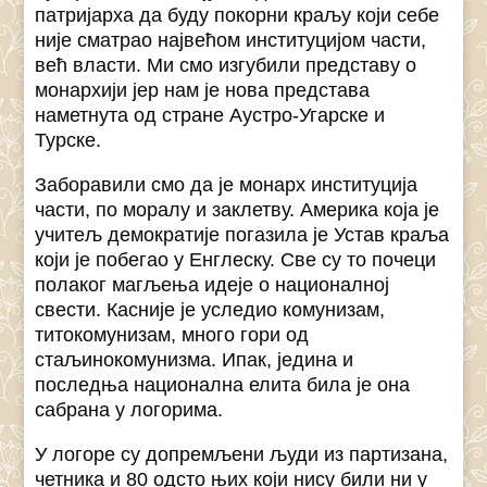
патријарха да буду покорни краљу који себе
није сматрао највећом институцијом части,
већ власти. Ми смо изгубили представу о
монархији јер нам је нова представа
наметнута од стране Аустро-Угарске и
Турске.
Заборавили смо да је монарх институција
части, по моралу и заклетву. Америка која је
учитељ демократије погазила је Устав краља
који је побегао у Енглеску. Све су то почеци
полаког магљења идеје о националној
свести. Касније је уследио комунизам,
титокомунизам, много гори од
стаљинокомунизма. Ипак, једина и
последња национална елита била је она
сабрана у логорима.
У логоре су допремљени људи из партизана,
четника и 80 одсто њих који нису били ни у