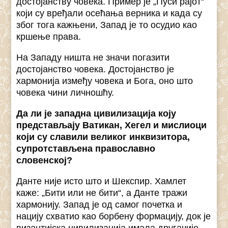
достојанству човека. Пример је „Пуси рајот“
који су вређали осећања верника и када су
због тога кажњени, Запад је то осудио као
кршење права.
На Западу ништа не значи погазити
достојанство човека. Достојанство је
хармонија између човека и Бога, оно што
човека чини личношћу.
Да ли је западна цивилизација коју
представљају Ватикан, Хегел и мислиоци
који су славили великог инквизитора,
супротстављена православно
словенској?
Данте није исто што и Шекспир. Хамлет
каже: „Бити или не бити“, а Данте тражи
хармонију. Запад је од самог почетка и
нацију схватио као борбену формацију, док је
византијска цивилизација имала другачије