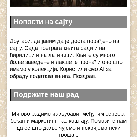
Новости на сајту
Другари, да јавим да је доста порађено на
сајту. Сада претрага књига ради и на
ћирилици и на латиници. Књиге су много
боље заведене и лакше је пронаћи оно што
имамо у колекцији. Користили смо AI за
обраду података књига. Поздрав.
Подржите наш рад
Ми ово радимо из љубави, међутим сервер,
бекап и маркетинг нас коштају. Помозите нам
да се што даље чујемо и покријемо неки
трошак.