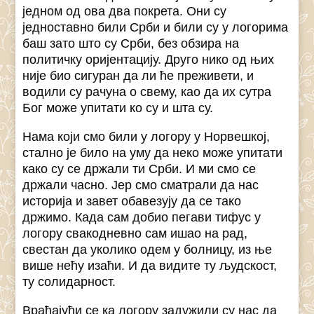
једном од ова два покрета. Они су
једноставно били Срби и били су у логорима
баш зато што су Срби, без обзира на
политичку оријентацију. Друго нико од њих
није био сигуран да ли ће преживети, и
водили су рачуна о свему, као да их сутра
Бог може упитати ко су и шта су.
Нама који смо били у логору у Норвешкој,
стално је било на уму да неко може упитати
како су се држали ти Срби. И ми смо се
држали часно. Јер смо сматрали да нас
историја и завет обавезују да се тако
држимо. Када сам добио пегави тифус у
логору свакодневно сам ишао на рад,
свестан да уколико одем у болницу, из ње
више нећу изаћи. И да видите ту људскост,
ту солидарност.
Враћајући се ка логору задужили су нас да