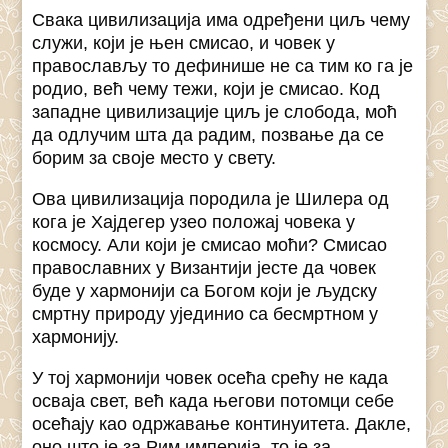
Свака цивилизација има одређени циљ чему
служи, који је њен смисао, и човек у
православљу то дефинише не са тим ко га је
родио, већ чему тежи, који је смисао. Код
западне цивилизације циљ је слобода, моћ
да одлучим шта да радим, позвање да се
борим за своје место у свету.
Ова цивилизација породила је Шилера од
кога је Хајдегер узео положај човека у
космосу. Али који је смисао моћи? Смисао
православних у Византији јесте да човек
буде у хармонији са Богом који је људску
смртну природу ујединио са бесмртном у
хармонију.
У тој хармонији човек осећа срећу не када
осваја свет, већ када његови потомци себе
осећају као одржавање континуитета. Дакле,
оно што је за Рим империја, то је за