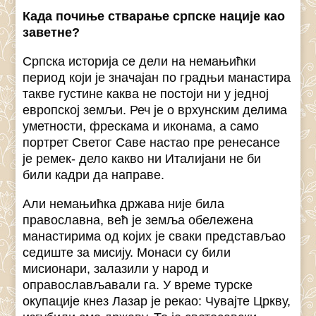
Када почиње стварање српске нације као
заветне?
Српска историја се дели на немањићки
период који је значајан по градњи манастира
такве густине каква не постоји ни у једној
европској земљи. Реч је о врхунским делима
уметности, фрескама и иконама, а само
портрет Светог Саве настао пре ренесансе
је ремек- дело какво ни Италијани не би
били кадри да направе.
Али немањићка држава није била
православна, већ је земља обележена
манастирима од којих је сваки представљао
седиште за мисију. Монаси су били
мисионари, залазили у народ и
оправослављавали га. У време турске
окупације кнез Лазар је рекао: Чувајте Цркву,