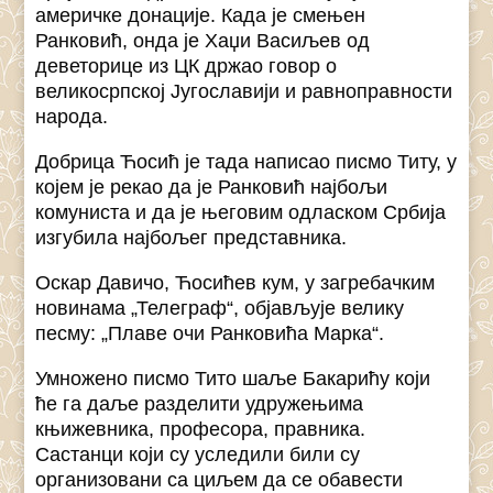
америчке донације. Када је смењен
Ранковић, онда је Хаџи Васиљев од
деветорице из ЦК држао говор о
великосрпској Југославији и равноправности
народа.
Добрица Ћосић је тада написао писмо Титу, у
којем је рекао да је Ранковић најбољи
комуниста и да је његовим одласком Србија
изгубила најбољег представника.
Оскар Давичо, Ћосићев кум, у загребачким
новинама „Телеграф“, објављује велику
песму: „Плаве очи Ранковића Марка“.
Умножено писмо Тито шаље Бакарићу који
ће га даље разделити удружењима
књижевника, професора, правника.
Састанци који су уследили били су
организовани са циљем да се обавести