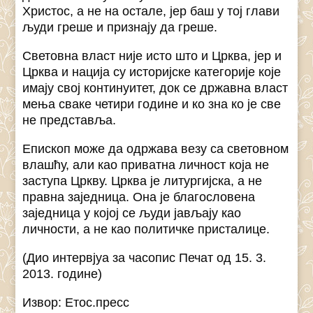
Христос, а не на остале, јер баш у тој глави
људи греше и признају да греше.
Световна власт није исто што и Црква, јер и
Црква и нација су историјске категорије које
имају свој континуитет, док се државна власт
мења сваке четири године и ко зна ко је све
не представља.
Епископ може да одржава везу са световном
влашћу, али као приватна личност која не
заступа Цркву. Црква је литургијска, а не
правна заједница. Она је благословена
заједница у којој се људи јављају као
личности, а не као политичке присталице.
(Дио интервјуа за часопис Печат од 15. 3.
2013. године)
Извор: Етос.пресс