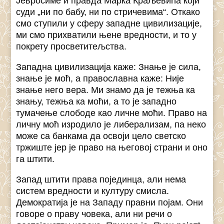
Јевросиме и правда Марка Краљевића који
суди „ни по бабу, ни по стричевима“. Откако
смо ступили у сферу западне цивилизације,
ми смо прихватили њене вредности, и то у
покрету просветитељства.
Западна цивилизација каже: Знање је сила,
знање је моћ, а православна каже: Није
знање него вера. Ми знамо да је тежња ка
знању, тежња ка моћи, а то је западно
тумачење слободе као личне моћи. Право на
личну моћ изродило је либерализам, па неко
може са банкама да освоји цело светско
тржиште јер је право на његовој страни и оно
га штити.
Запад штити права појединца, али нема
систем вредности и културу смисла.
Демократија је на Западу правни појам. Они
говоре о праву човека, али ни речи о