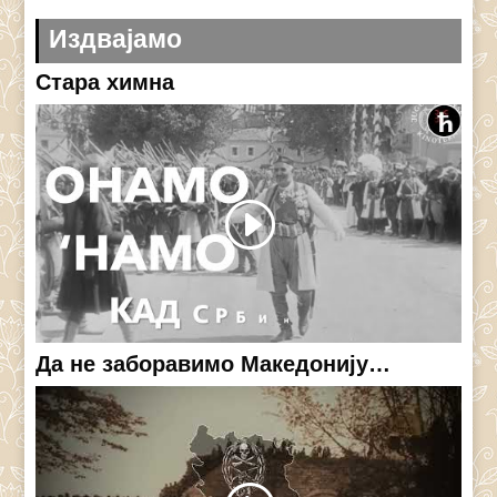
Издвајамо
Стара химна
Да не заборавимо Македонију…