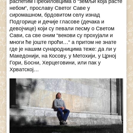
распетим Пребиловцима о “земљи која расте
небом“, прославу Светог Саве у
сиромашном, брдовитом селу изнад
Подгорице и дечије гласове (дечака и
девојчице) који су певали песму о Светом
Сави, са све оним “векови су прохујали и
многи ће јоште проћи…“ а притом не знате
где је нашим сународницима теже: да ли у
Македонији, на Косову, у Метохији, у Црној
Гори, Босни, Херцеговини, или пак у
Хрватској…