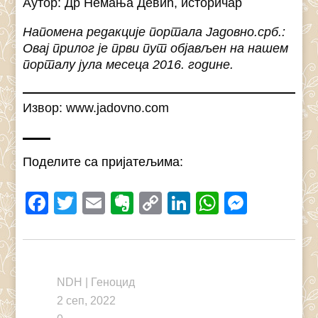
Аутор: Др Немања Девић, историчар
Напомена редакције портала Јадовно.срб.:
Овај прилог је први пут објављен на нашем
порталу јула месеца 2016. године.
Извор: www.jadovno.com
Поделите са пријатељима:
Facebook
Twitter
Email
Evernote
Copy
LinkedIn
WhatsAp
Messe
Link
NDH
|
Геноцид
2 сеп, 2022