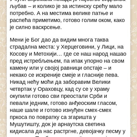
љубав – и колико је за истинску срећу мало
потребно. А на местима велике патње и
распећа приметимо, готово голим оком, како
је силно васкрсење.
Мени је Бог дао да видим многа таква
страдална места: у Херцеговини, у Лици, на
Косову и Метохији… где се наш народ нашао
пред истребљењем, па ипак упорно на свом
камену или у својој равници опстаје – и
некако се искреније смеје и гласније пева.
Никад нећу моћи да заборавим Велики
четвртак у Ораховцу, кад су се у храму
окупили готово сви преостали Срби и
певали једним, готово анђеоским гласом,
наше шале и готово изнуђен смех-смех
пркоса по повратку са згаришта у
Мушутишту, док је арнаутска светина
кидисала да нас растргне, девојачку песму у