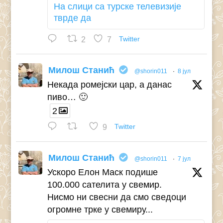
На слици са турске телевизије
тврде да
2
7
Twitter
Милош Станић
@shorin011
·
8 јул
Некада ромејски цар, а данас
пиво… 🙂
2
9
Twitter
Милош Станић
@shorin011
·
7 јул
Ускоро Елон Маск подише
100.000 сателита у свемир.
Нисмо ни свесни да смо сведоци
огромне трке у свемиру...