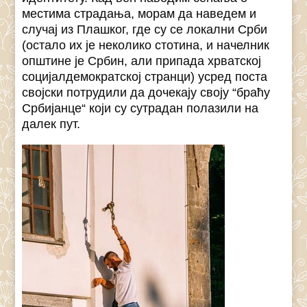
местима страдања, морам да наведем и
случај из Плашког, где су се локални Срби
(остало их је неколико стотина, и начелник
општине је Србин, али припада хрватској
социјалдемократској странци) усред поста
својски потрудили да дочекају своју “браћу
Србијанце“ који су сутрадан полазили на
далек пут.