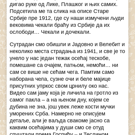
дигао руке од Лике, Плашког и њих самих.
Подсетила ме та слика на описе Старе
Србије пре 1912, где су наши измучени људи
вековима чекали браћу из Србије да их
ослободи… Чекали и дочекали.
Сутрадан смо обишли и Јадовно и Велебит и
неколико места страдања из 1941, и све је то
унело у нас један тежак осећај тескобе,
помешане са очајем, патњом, немоћи… ни
сам се више не сећам чега. Памтим само
наборана чела, сузне очи и беле мајице
присутних упркос свом црнилу око нас.
Видео сам јаму која је личила на гротло из
самог пакла – а на њеном дну, којем се
дубина не зна, још увек леже кости мучки
уморених Срба. Намерно не описујем
детаље, али је ваљда свакоме јасно са
каквим осећајима у души смо се отуд
спуштали према Госпићу – и Теслином