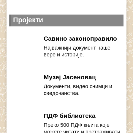
Пројекти
Савино законоправило
Најважнији документ наше
вере и историје.
Музеј Јасеновац
Документи, видео снимци и
сведочанства.
ПДФ библиотека
Преко 500 ПДФ књига које
можете читати и претраживати.