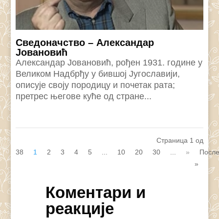
Сведоначство – Александар
Јовановић
Александар Јовановић, рођен 1931. године у
Великом Надбрђу у бившој Југославији,
описује своју породицу и почетак рата;
претрес његове куће од стране...
Страница 1 од
38
1
2
3
4
5
...
10
20
30
...
»
Посл
»
Коментари и
реакције