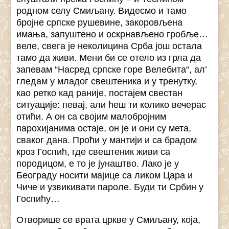
родном селу Смиљану. Видесмо и тамо
бројне српске рушевине, закоровљена
имања, запуштено и оскрнављено гробље…
веле, свега је неколицина Срба још остала
тамо да живи. Мени би се отело из грла да
запевам “Насред српске горе Велебита“, ал’
гледам у младог свештеника и у тренутку,
као ретко кад раније, постајем свестан
ситуације: певај, али ћеш ти колико вечерас
отићи. А он са својим малобројним
парохијанима остаје, он је и они су мета,
сваког дана. Проћи у мантији и са брадом
кроз Госпић, где свештеник живи са
породицом, е то је јунаштво. Лако је у
Београду носити мајице са ликом Цара и
Чиче и узвикивати пароле. Буди ти Србин у
Госпићу…
Отворише се врата цркве у Смиљану, која,