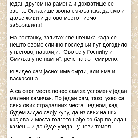
један другом на рамена и дохватише се
звона. Огласише звона смиљанска да смо и
даље живи и да ово место нисмо
заборавили!
На растанку, запитах свештеника када се
нешто овоме слично последњи пут догодило
у његовој парохији. “Ово се у Госпићу и
Смиљану не памти“, рече пак он смирено.
И видео сам јасно: има смрти, али има и
васкрсења.
А са овог места понео сам за успомену један
малени камичак. По један сам, тако, узео са
свих ових страдалних места. Једном, кад
будем зидао своју кућу, да из свих наших
крајева и места голготе нађе се бар по један
камен – и да буде узидан у нови темељ.