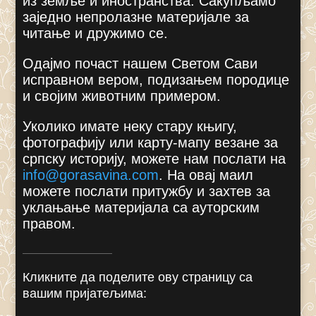
из земље и иностранства. Сакупљамо
заједно непролазне материјале за
читање и дружимо се.
Одајмо почаст нашем Светом Сави
исправном вером, подизањем породице
и својим животним примером.
Уколико имате неку стару књигу,
фотографију или карту-мапу везане за
српску историју, можете нам послати на
info@gorasavina.com
.
На овај маил
можете послати притужбу и захтев за
уклањање материјала са ауторским
правом.
Кликните да поделите ову страницу са
вашим пријатељима: