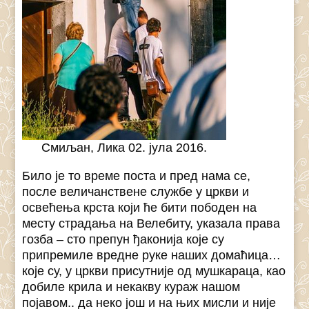
Смиљан, Лика 02. јула 2016.
Било је то време поста и пред нама се,
после величанствене службе у цркви и
освећења крста који ће бити пободен на
месту страдања на Велебиту, указала права
гозба – сто препун ђаконија које су
припремиле вредне руке наших домаћица…
које су, у цркви присутније од мушкараца, као
добиле крила и некакву кураж нашом
појавом.. да неко још и на њих мисли и није