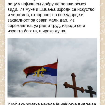
лицу у најмањем добру најлепши осмех
види. Из муке и шибања изроди се искуство
и чврстина, отпорност на све ударце и
захвалност за сваки мали дар. Из
сиромаштва, уз рад и труд, изроди се и
израста богата, широка душа.
У кући сиромаха некада је најбоље видљива