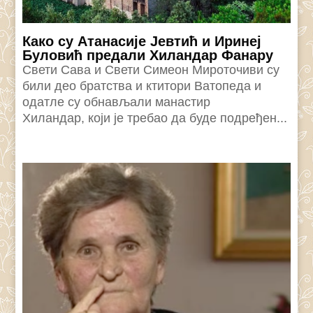
Како су Атанасије Јевтић и Иринеј
Буловић предали Хиландар Фанару
Свети Сава и Свети Симеон Мироточиви су
били део братства и ктитори Ватопеда и
одатле су обнављали манастир
Хиландар, који је требао да буде подређен...