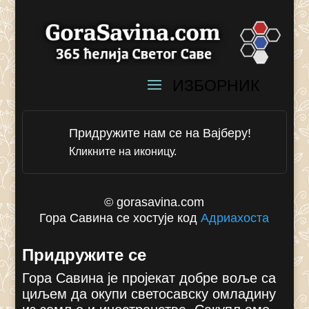
Придружите нам се на Вајберу!
Кликните на иконицу.
© gorasavina.com
Гора Савина се хостује код
Адриахоста
Придружите се
Гора Савина је пројекат добре воље са
циљем да окупи светосавску омладину