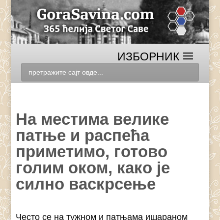
На местима велике
патње и распећа
приметимо, готово
голим оком, како је
силно васкрсење
Често се на тужном и патњама ишараном