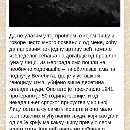
Да не улазим у тај проблем, о којем пишу и
говоре често много позванији од мене, хоћу
да направим тек једну цртицу већ помало
избледелог сећања на догађаје од прошлог
јуна у Лици. Из Београда смо пошли на
необично ходочашће – на обилазак јама на
подручју Велебита, где је у усташком
геноциду 1941. убијено више десетина
хиљада људи. Оно што је преживело 1941.
протерано је 50 година касније, и од
некадашњег српског присуства у кршној
Лици остала су само згаришта и оно мало
застрашених и ућутканих људи, који као да и
од себе крију ма какву ширу причу о свом
идентитету. Кад већ наводим сећања о