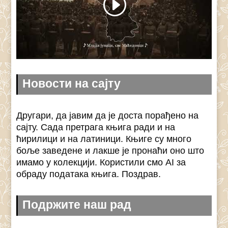
Новости на сајту
Другари, да јавим да је доста порађено на
сајту. Сада претрага књига ради и на
ћирилици и на латиници. Књиге су много
боље заведене и лакше је пронаћи оно што
имамо у колекцији. Користили смо AI за
обраду података књига. Поздрав.
Подржите наш рад