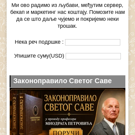
Ми ово радимо из љубави, међутим сервер,
бекап и маркетинг нас коштају. Помозите нам
да се што даље чујемо и покријемо неки
трошак.
Нека реч подршке :
Упишите суму(USD)
Законоправило Светог Саве