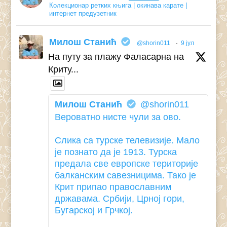
Колекционар ретких књига | окинава карате |
интернет предузетник
Милош Станић
@shorin011
·
9 јул
На путу за плажу Фаласарна на
Криту...
Милош Станић
@shorin011
Вероватно нисте чули за ово.
Слика са турске телевизије. Мало
је познато да је 1913. Турска
предала све европске територије
балканским савезницима. Тако је
Крит припао православним
државама. Србији, Црној гори,
Бугарској и Грчкој.