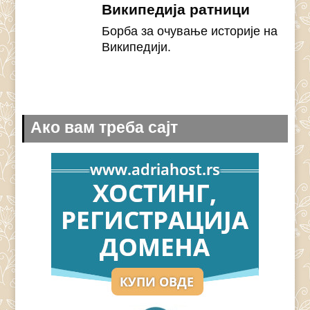
Википедија ратници
Борба за очување историје на
Википедији.
Ако вам треба сајт