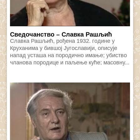
Сведочанство – Славка Рашљић
Славка Рашљић, рођена 1932. године у
Круханима у бившој Југославији, описује
напад усташа на породично имање; убиство
чланова породице и паљење куће; масовну...