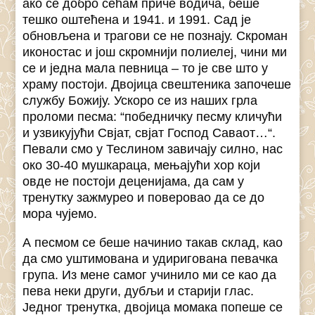
ако се добро сећам приче водича, беше
тешко оштећена и 1941. и 1991. Сад је
обновљена и трагови се не познају. Скроман
иконостас и још скромнији полиелеј, чини ми
се и једна мала певница – то је све што у
храму постоји. Двојица свештеника започеше
службу Божију. Ускоро се из наших грла
проломи песма: “победничку песму кличући
и узвикујући Свјат, свјат Господ Саваот…“.
Певали смо у Теслином завичају силно, нас
око 30-40 мушкараца, мењајући хор који
овде не постоји деценијама, да сам у
тренутку зажмурео и поверовао да се до
мора чујемо.
А песмом се беше начинио такав склад, као
да смо уштимована и удиригована певачка
група. Из мене самог учинило ми се као да
пева неки други, дубљи и старији глас.
Једног тренутка, двојица момака попеше се