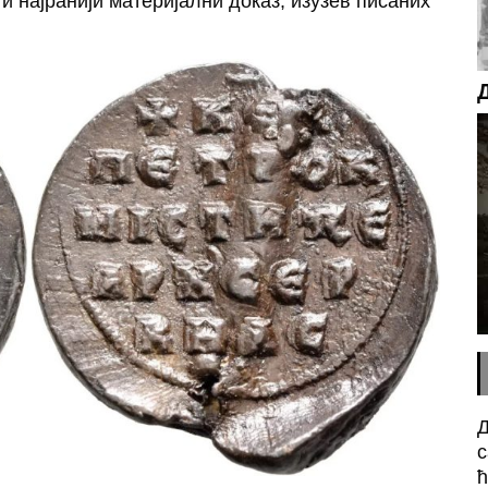
 и најранији материјални доказ, изузев писаних
Д
с
ћ