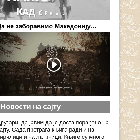
Да не заборавимо Македонију…
Новости на сајту
ругари, да јавим да је доста порађено на
ајту. Сада претрага књига ради и на
ирилици и на латиници. Књиге су много