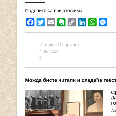
Поделите са пријатељима:
Facebook
Twitter
Email
Evernote
Copy
LinkedI
What
M
Link
Историја
|
Стари век
4 јан, 2024
0
Можда бисте читали и следеће текс
С
Ј
г
А