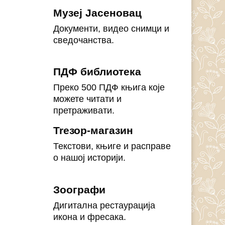
Музеј Јасеновац
Документи, видео снимци и
сведочанства.
ПДФ библиотека
Преко 500 ПДФ књига које
можете читати и
претраживати.
Treзор-магазин
Текстови, књиге и расправе
о нашој историји.
Зоографи
Дигитална рестаурација
икона и фресака.