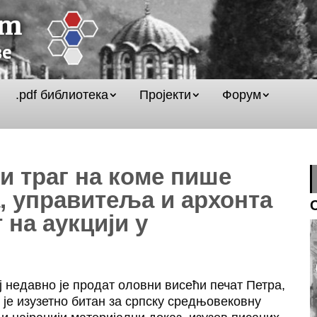
.pdf библиотека
Пројекти
Форум
и траг на коме пише
а, управитеља и архонта
т на аукцији у
 недавно је продат оловни висећи печат Петра,
 је изузетно битан за српску средњовековну