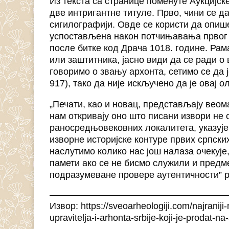
Из текста са странице поменуте Аукцијск
две интригантне титуле. Прво, чини се д
сигилографији. Овде се користи да опише 
успостављена након потчињавања првог Б
после битке код Драча 1018. године. Ра
или заштитника, јасно види да се ради о в
говоримо о звању архонта, сетимо се да ј
917), тако да није искључено да је овај 
„Печати, као и новац, представљају веом
нам откривају оно што писани извори н
раносредњовековних локалитета, указује
изворне историјске контуре првих српски
наслутимо колико нас још налаза очекује
памети ако се не бисмо служили и предме
подразумеване провере аутентичности” р
Извор: https://sveoarheologiji.com/najraniji-
upravitelja-i-arhonta-srbije-koji-je-prodat-na