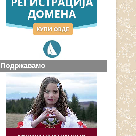
Подржавамо