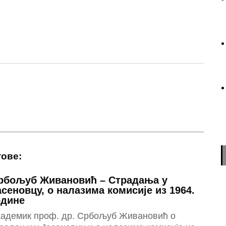
n
sApp
essenger
тове:
рбољуб Живановић – Страдања у
асеновцу, о налазима комисије из 1964.
одине
кадемик проф. др. Србољуб Живановић о