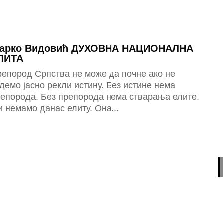
арко Видовић ДУХОВНА НАЦИОНАЛНА
ЛИТА
епород Српства не може да почне ако не
демо јасно рекли истину. Без истине нема
репорода. Без препорода нема стварања елите.
 немамо данас елиту. Она...