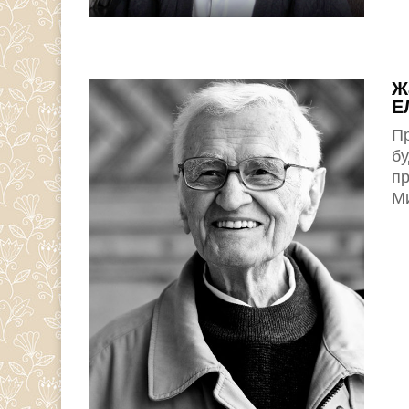
Ж
Е
Пр
бу
п
Ми