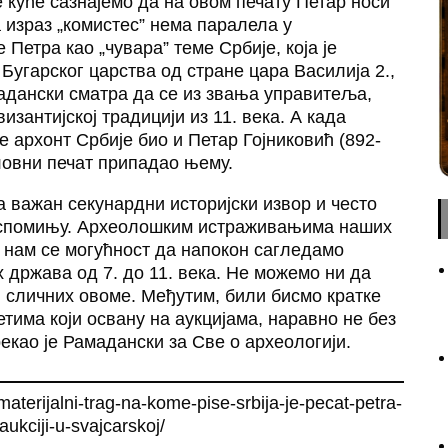
е куће сазнајемо да на овом печату Петар носи
а израз „комистес” нема паралела у
Петра као „чувара” теме Србије, која је
угарског царства од стране цара Василија 2.,
мадански сматра да се из звања управитеља,
изантијској традицији из 11. века. А када
е архонт Србије био и Петар Гојниковић (892-
оловни печат припадао њему.
а важан секунардни историјски извор и често
е спомињу. Археолошким истраживањима наших
 нам се могућност да напокон сагледамо
х држава од 7. до 11. века. Не можемо ни да
, сличних овоме. Међутим, били бисмо кратке
тима који освану на аукцијама, наравно не без
екао је Рамадански за Све о археологији.
materijalni-trag-na-kome-pise-srbija-je-pecat-petra-
-aukciji-u-svajcarskoj/