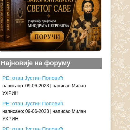
Најновије на форуму
РЕ: отац Јустин Поповић
написано: 09-06-2023
написао Милан
УХРИН
РЕ: отац Јустин Поповић
написано: 09-06-2023
написао Милан
УХРИН
РЕ: отац Јустин Поповић