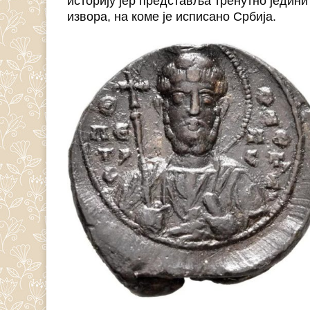
историју јер представља тренутно једини
извора, на коме је исписано Србија.