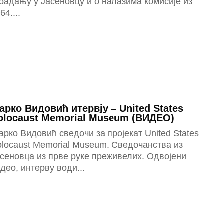
радању у Јасеновцу и о налазима комисије из
64....
арко Видовић итервју – United States
olocaust Memorial Museum (ВИДЕО)
рко Видовић сведочи за пројекат United States
locaust Memorial Museum. Сведочанства из
сеновца из прве руке преживелих. Одвојени
део, интерву води...