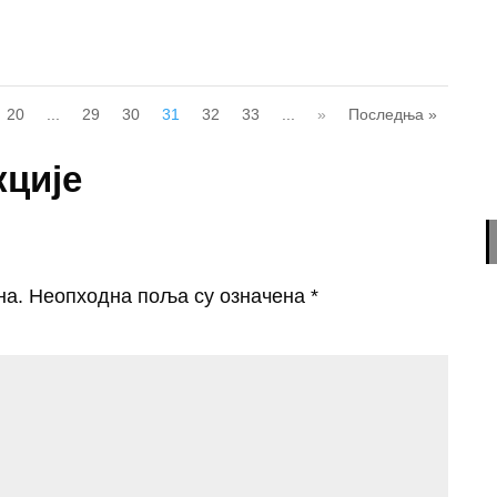
20
...
29
30
31
32
33
...
»
Последња »
кције
на.
Неопходна поља су означена
*