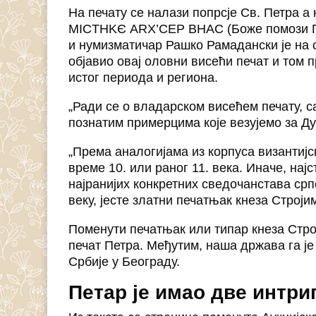
На печату се налази попрсје Св. Петра 
MICTHKЄ ARX’CEP BHAC (Боже помози Пе
и нумизматичар Рашко Рамадански је на 
објавио овај оловни висећи печат и том 
истог периода и региона.
„Ради се о владарском висећем печату, 
познатим примерцима које везујемо за Д
„Према аналогијама из корпуса византијс
време 10. или раног 11. века. Иначе, најс
најранијих конкретних сведочанстава ср
веку, јесте златни печатњак кнеза Строј
Поменути печатњак или типар кнеза Стро
печат Петра. Међутим, наша држава га је
Србије у Београду.
Петар је имао две интри