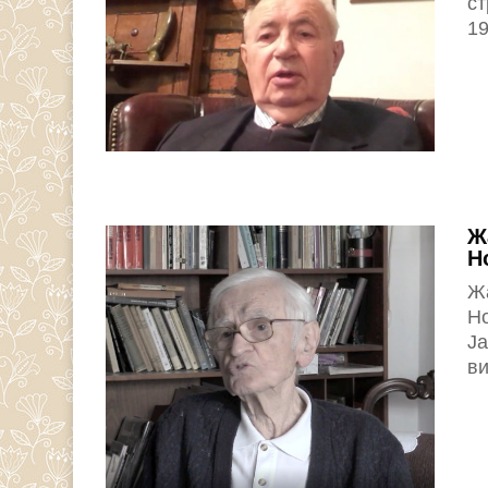
ст
19
Ж
H
Жа
Ho
Ја
ви