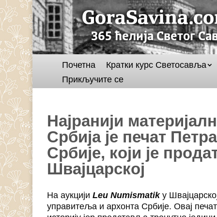
Почетна
Кратки курс Светосавља
Прикључите се
Најранији материјалн
Србија је печат Петр
Србије, који је прода
Швајцарској
На аукцији
Leu Numismatik
у Швајцарској
управитеља и архонта Србије. Овај печат