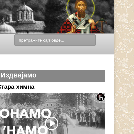
Издвајамо
Стара химна