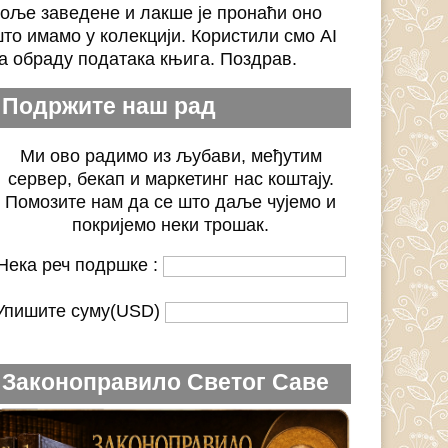
оље заведене и лакше је пронаћи оно
то имамо у колекцији. Користили смо AI
а обраду података књига. Поздрав.
Подржите наш рад
Ми ово радимо из љубави, међутим
сервер, бекап и маркетинг нас коштају.
Помозите нам да се што даље чујемо и
покријемо неки трошак.
Нека реч подршке :
Упишите суму(USD)
Законоправило Светог Саве