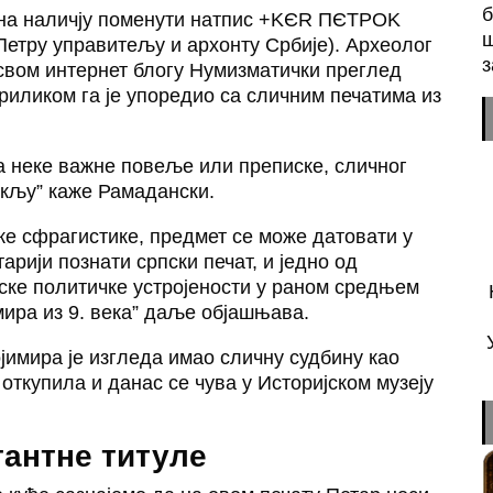
б
а на наличју поменути натпис +KЄR ΠЄTPOK
ш
тру управитељу и архонту Србије). Археолог
з
свом интернет блогу Нумизматички преглед
приликом га је упоредио са сличним печатима из
са неке важне повеље или преписке, сличног
укљу” каже Рамадански.
ке сфрагистике, предмет се може датовати у
тарији познати српски печат, и једно од
пске политичке устројености у раном средњем
имира из 9. века” даље објашњава.
јимира је изгледа имао сличну судбину као
 откупила и данас се чува у Историјском музеју
гантне титуле