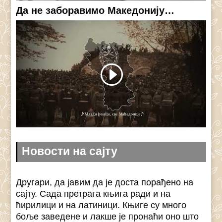
Да не заборавимо Македонију…
Новости на сајту
Другари, да јавим да је доста порађено на
сајту. Сада претрага књига ради и на
ћирилици и на латиници. Књиге су много
боље заведене и лакше је пронаћи оно што