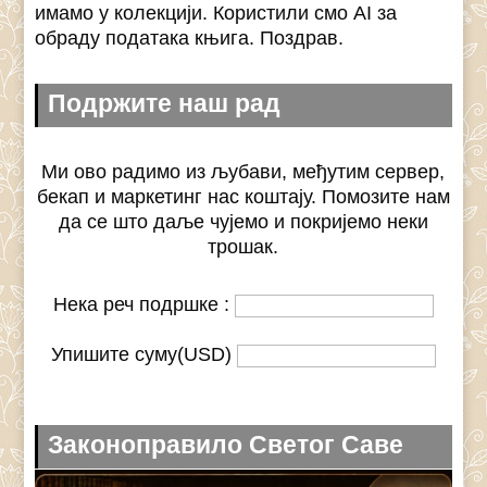
имамо у колекцији. Користили смо AI за
обраду података књига. Поздрав.
Подржите наш рад
Ми ово радимо из љубави, међутим сервер,
бекап и маркетинг нас коштају. Помозите нам
да се што даље чујемо и покријемо неки
трошак.
Нека реч подршке :
Упишите суму(USD)
Законоправило Светог Саве