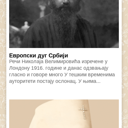
Eвропски дуг Србији
Речи Николаjа Велимировића изречене у
Лондону 1916. године и данас одзвањаjу
гласно и говоре много У тешким временима
ауторитети постаjу ослонац. У њима...