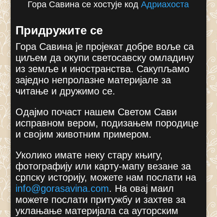
Гора Савина се хостује код
Адриахоста
Придружите се
Гора Савина је пројекат добре воље са
циљем да окупи светосавску омладину
из земље и иностранства. Сакупљамо
заједно непролазне материјале за
читање и дружимо се.
Одајмо почаст нашем Светом Сави
исправном вером, подизањем породице
и својим животним примером.
Уколико имате неку стару књигу,
фотографију или карту-мапу везане за
српску историју, можете нам послати на
info@gorasavina.com
.
На овај маил
можете послати притужбу и захтев за
уклањање материјала са ауторским