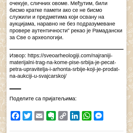
очекује, сличних овоме. Међутим, били
бисмо кратке памети ако се не бисмо
служили и предметима који освану на
аукцијама, наравно не без подразумеване
провере аутентичности” рекао је Рамадански
за Све о археологији.
Извор: https://sveoarheologiji.com/najraniji-
materijalni-trag-na-kome-pise-srbija-je-pecat-
petra-upravitelja-i-arhonta-srbije-koji-je-prodat-
na-aukciji-u-svajcarskoj/
Поделите са пријатељима:
Facebook
Twitter
Email
Evernote
Copy
LinkedIn
WhatsAp
Messe
Link