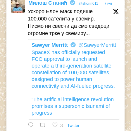
Милош Станић
@shorin011
·
7 јул
Ускоро Елон Маск подише
100.000 сателита у свемир.
Нисмо ни свесни да смо сведоци
огромне трке у свемиру...
Sawyer Merritt
@SawyerMerritt
SpaceX has officially requested
FCC approval to launch and
operate a third-generation satellite
constellation of 100,000 satellites,
designed to power human
connectivity and AI-fueled progress.
"The artificial intelligence revolution
promises a supersonic tsunami of
progress
3
Twitter