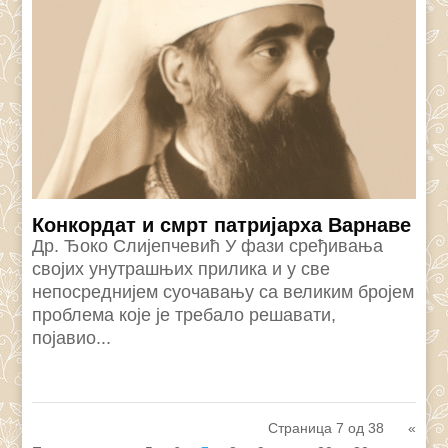
Конкордат и смрт патријарха Варнаве
Др. Ђоко Слијепчевић У фази сређивања
својих унутрашњих прилика и у све
непосреднијем суочавању са великим бројем
проблема које је требало решавати,
појавио...
Страница 7 од 38
«