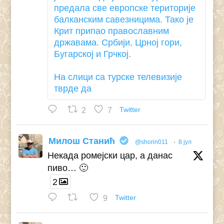
предала све европске територије
балканским савезницима. Тако је
Крит припао православним
државама. Србији, Црној гори,
Бугарској и Грчкој.
На слици са турске телевизије
тврде да
2
7
Twitter
Милош Станић
@shorin011
·
8 јул
Некада ромејски цар, а данас
пиво… 🙂
2
9
Twitter