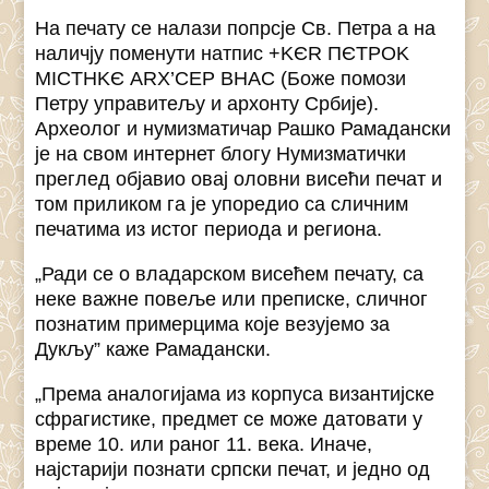
На печату се налази попрсје Св. Петра а на
наличју поменути натпис +KЄR ΠЄTPOK
MICTHKЄ ARX’CEP BHAC (Боже помози
Петру управитељу и архонту Србије).
Археолог и нумизматичар Рашко Рамадански
је на свом интернет блогу Нумизматички
преглед објавио овај оловни висећи печат и
том приликом га је упоредио са сличним
печатима из истог периода и региона.
„Ради се о владарском висећем печату, са
неке важне повеље или преписке, сличног
познатим примерцима које везујемо за
Дукљу” каже Рамадански.
„Према аналогијама из корпуса византијске
сфрагистике, предмет се може датовати у
време 10. или раног 11. века. Иначе,
најстарији познати српски печат, и једно од