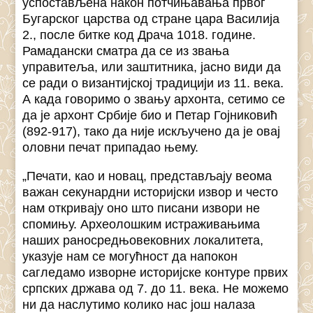
успостављена након потчињавања првог
Бугарског царства од стране цара Василија
2., после битке код Драча 1018. године.
Рамадански сматра да се из звања
управитеља, или заштитника, јасно види да
се ради о византијској традицији из 11. века.
А када говоримо о звању архонта, сетимо се
да је архонт Србије био и Петар Гојниковић
(892-917), тако да није искључено да је овај
оловни печат припадао њему.
„Печати, као и новац, представљају веома
важан секунардни историјски извор и често
нам откривају оно што писани извори не
спомињу. Археолошким истраживањима
наших раносредњовековних локалитета,
указује нам се могућност да напокон
сагледамо изворне историјске контуре првих
српских држава од 7. до 11. века. Не можемо
ни да наслутимо колико нас још налаза