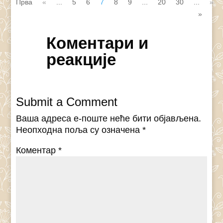
Прва
«
...
5
6
7
8
9
...
20
30
...
»
»
Коментари и
реакције
Submit a Comment
Ваша адреса е-поште неће бити објављена.
Неопходна поља су означена
*
Коментар
*