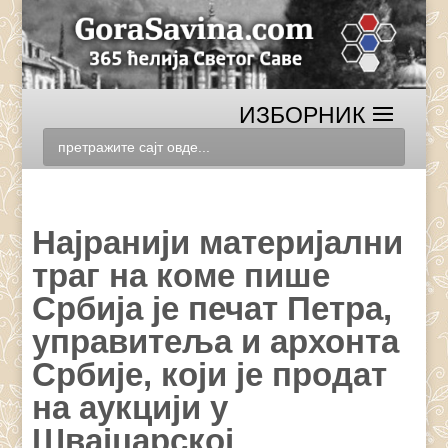
Најранији материјални
траг на коме пише
Србија је печат Петра,
управитеља и архонта
Србије, који је продат
на аукцији у
Швајцарској