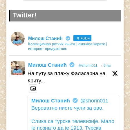
Twitter!
Милош Станић
Follow
Колекционар ретких књига | окинава карате |
интернет предузетник
Милош Станић
@shorin011
·
9 јул
На путу за плажу Фаласарна на
Криту...
Милош Станић
@shorin011
Вероватно нисте чули за ово.
Слика са турске телевизије. Мало
је познато да је 1913. Турска