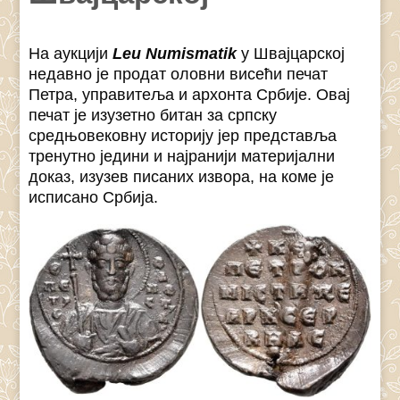
На аукцији
Leu Numismatik
у Швајцарској
недавно је продат оловни висећи печат
Петра, управитеља и архонта Србије. Овај
печат је изузетно битан за српску
средњовековну историју јер представља
тренутно једини и најранији материјални
доказ, изузев писаних извора, на коме је
исписано Србија.