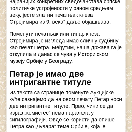
најранијих конкретних сведочанстава српске
политичке устројености у раном средњем
веку, јесте златни печатњак кнеза
Стројимира из 9. века” даље објашњава.
Поменути печатњак или типар кнеза
Стројимира је изгледа имао сличну судбину
као печат Петра. Међутим, наша држава га је
откупила и данас се чува у Историјском
музеју Србије у Београду.
Петар је имао две
интригантне титуле
Из текста са странице поменуте Аукцијске
куће сазнајемо да на овом печату Петар носи
две интригантне титуле. Прво, чини се да
израз „комистес” нема паралела у
сигилографији. Овде се користи да опише
Петра као „чувара” теме Србије, која је