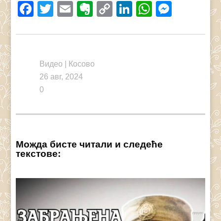
Facebook
Twitter
Email
Evernote
Copy
LinkedIn
WhatsAp
Messe
Link
Видео
|
Косово
26 авг, 2024
0
Можда бисте читали и следеће
текстове: