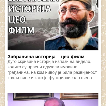
Забрањена историја – цео филм
Дуго скривана историја излази на видело,
колико су црвени одузели имовине
грађанима, на ком нивоу је била развијеност
краљевине и како је функционисало њено...