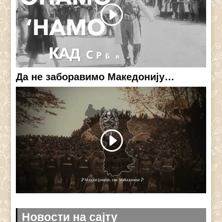
Да не заборавимо Македонију…
Новости на сајту