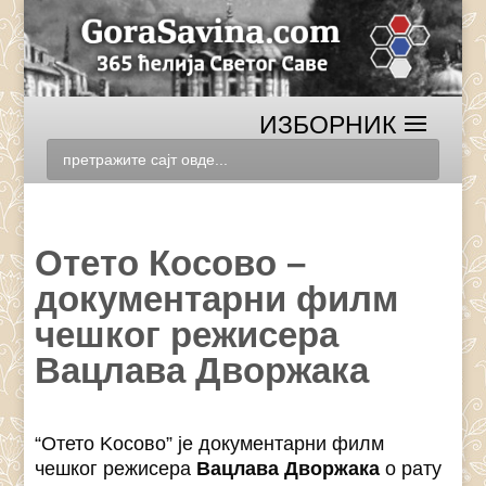
Отето Косово –
документарни филм
чешког режисера
Вацлава Дворжака
“Отето Kосово” је документарни филм
чешког режисера
Вацлава Дворжака
о рату