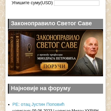
Упишите суму(USD)
Законоправило Светог Саве
Најновије на форуму
РЕ: отац Јустин Поповић
написано: 09-06-2023
написао Милан УХРИН