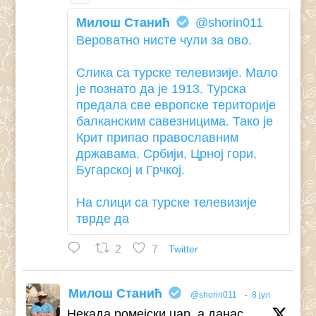
Милош Станић
@shorin011
Вероватно нисте чули за ово.
Слика са турске телевизије. Мало
је познато да је 1913. Турска
предала све европске територије
балканским савезницима. Тако је
Крит припао православним
државама. Србији, Црној гори,
Бугарској и Грчкој.
На слици са турске телевизије
тврде да
2
7
Twitter
Милош Станић
@shorin011
·
8 јул
Некада ромејски цар, а данас