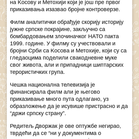
на Kосову и Метохији који је још пре првог
приказивања изазвао бројне контроверзе.
Филм аналитички обрађује скорију историју
јужне српске покрајине, закључно са
бомбардовањем злочиначког НАТО пакта
1999. године. У филму су учествовали и
бројни Срби са Kосова и Метохије, који су са
гледаоцима поделили свакодневне муке
свог живота, али и припадници шиптарских
терористичких група.
Чешка национална телевизија је
финансирала филм али је његово
приказивање много пута одлагано, уз
образложење да је исувише пристрасно и да
“држи српску страну”.
Редитељ Дворжак је ове оптужбе негирао,
тврдећи да се “ни у документима о