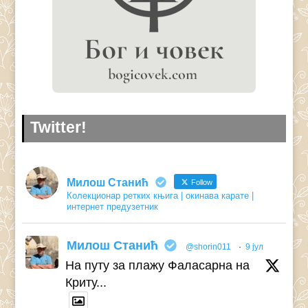
Twitter!
Милош Станић
Follow
Колекционар ретких књига | окинава карате |
интернет предузетник
Милош Станић
@shorin011
·
9 јул
На путу за плажу Фаласарна на
Криту...