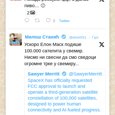
пиво… 🙂
2
9
Twitter
Милош Станић
@shorin011
·
7 јул
Ускоро Елон Маск подише
100.000 сателита у свемир.
Нисмо ни свесни да смо сведоци
огромне трке у свемиру...
Sawyer Merritt
@SawyerMerritt
SpaceX has officially requested
FCC approval to launch and
operate a third-generation satellite
constellation of 100,000 satellites,
designed to power human
connectivity and AI-fueled progress.