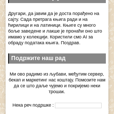
Другари, да јавим да је доста порађено на
сајту. Сада претрага књига ради и на
ћирилици и на латиници. Књиге су много
боље заведене и лакше је пронаћи оно што
имамо у колекцији. Користили смо AI за
обраду података књига. Поздрав.
Подржите наш рад
Ми ово радимо из љубави, међутим сервер,
бекап и маркетинг нас коштају. Помозите нам
да се што даље чујемо и покријемо неки
трошак.
Нека реч подршке :