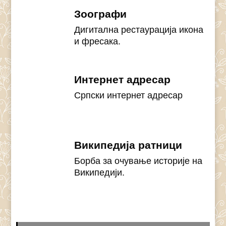
Зоографи
Дигитална рестаурација икона
и фресака.
Интернет адресар
Српски интернет адресар
Википедија ратници
Борба за очување историје на
Википедији.