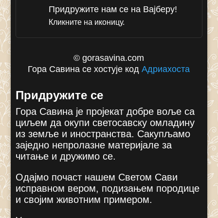
Придружите нам се на Вајберу!
Кликните на иконицу.
© gorasavina.com
Гора Савина се хостује код
Адриахоста
Придружите се
Гора Савина је пројекат добре воље са
циљем да окупи светосавску омладину
из земље и иностранства. Сакупљамо
заједно непролазне материјале за
читање и дружимо се.
Одајмо почаст нашем Светом Сави
исправном вером, подизањем породице
и својим животним примером.