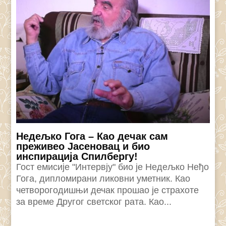
Недељко Гога – Као дечак сам
преживео Јасеновац и био
инспирација Спилбергу!
Гост емисије "Интервју" био је Недељко Неђо
Гога, дипломирани ликовни уметник. Као
четворогодишњи дечак прошао је страхоте
за време Другог светског рата. Као...