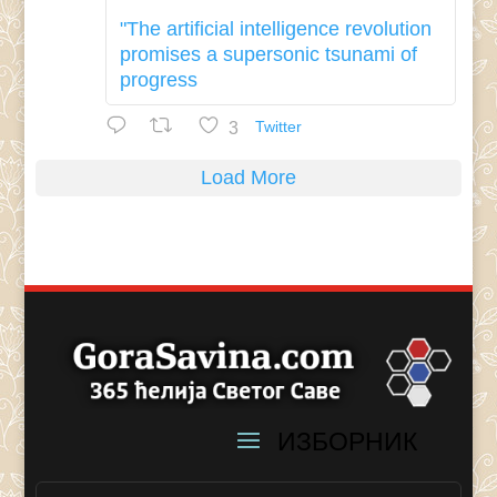
"The artificial intelligence revolution
promises a supersonic tsunami of
progress
3
Twitter
Load More