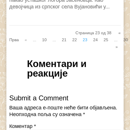
пакао усташког логора Јасеновца. Као
девојчица из српског села Вујановићи у...
Страница 23 од 38
«
Прва
«
...
10
...
21
22
23
24
25
...
30
»
Коментари и
реакције
Submit a Comment
Ваша адреса е-поште неће бити објављена.
Неопходна поља су означена
*
Коментар
*