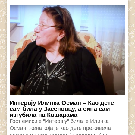
Интервју Илинка Осман – Као дете
сам била у Јасеновцу, а сина сам
изгубила на Кошарама
Гост емисије "Интервју" била је Илинка
Осман, жена која је као дете преживела