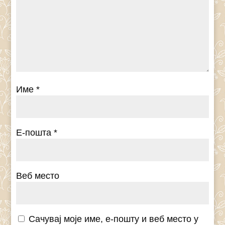
Име
*
Е-пошта
*
Веб место
Сачувај моје име, е-пошту и веб место у