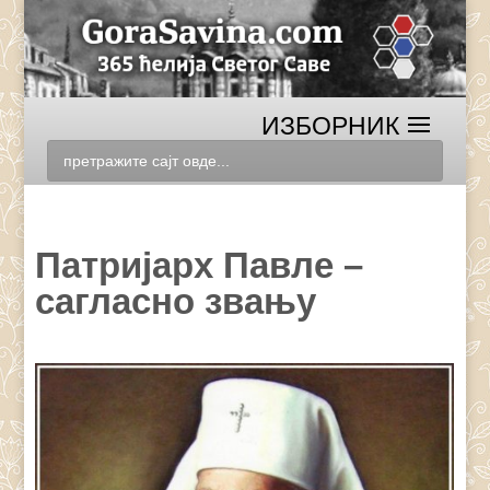
Патријарх Павле –
сагласно звању