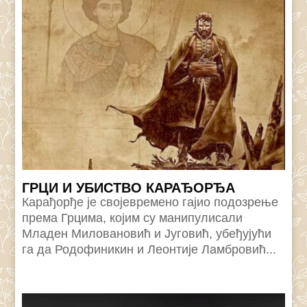
ГРЦИ И УБИСТВО КАРАЂОРЂА
Карађорђе је својевремено гајио подозрење
према Грцима, којим су манипулисали
Младен Миловановић и Југовић, убеђујући
га да Родофиникин и Леонтије Ламбровић...