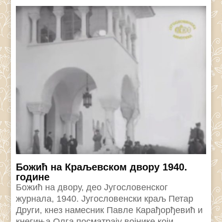
Божић на Краљевском двору 1940.
године
Божић на двору, део Југословенског
журнала, 1940. Југословенски краљ Петар
Други, кнез намесник Павле Карађорђевић и
кнегиња Олга посматрају војнике који...