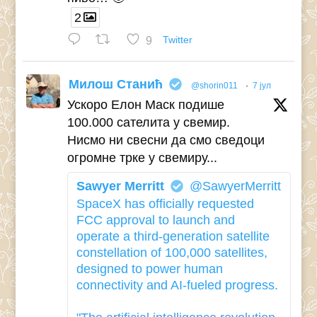
2
9
Twitter
Милош Станић
@shorin011
·
7 јул
Ускоро Елон Маск подише
100.000 сателита у свемир.
Нисмо ни свесни да смо сведоци
огромне трке у свемиру...
Sawyer Merritt
@SawyerMerritt
SpaceX has officially requested
FCC approval to launch and
operate a third-generation satellite
constellation of 100,000 satellites,
designed to power human
connectivity and AI-fueled progress.