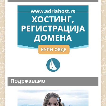
Подржавамо