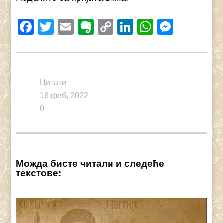
Facebook
Twitter
Email
Evernote
Copy
LinkedIn
WhatsAp
Messe
Link
Цитати
16 феб, 2022
0
Можда бисте читали и следеће
текстове: