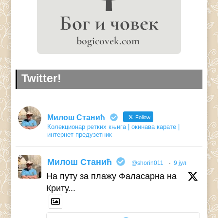
Twitter!
Милош Станић
Follow
Колекционар ретких књига | окинава карате |
интернет предузетник
Милош Станић
@shorin011
·
9 јул
На путу за плажу Фаласарна на
Криту...