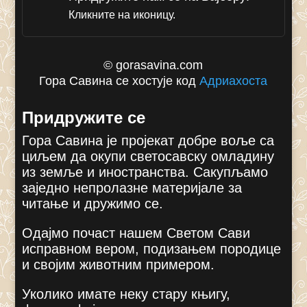
Кликните на иконицу.
© gorasavina.com
Гора Савина се хостује код
Адриахоста
Придружите се
Гора Савина је пројекат добре воље са
циљем да окупи светосавску омладину
из земље и иностранства. Сакупљамо
заједно непролазне материјале за
читање и дружимо се.
Одајмо почаст нашем Светом Сави
исправном вером, подизањем породице
и својим животним примером.
Уколико имате неку стару књигу,