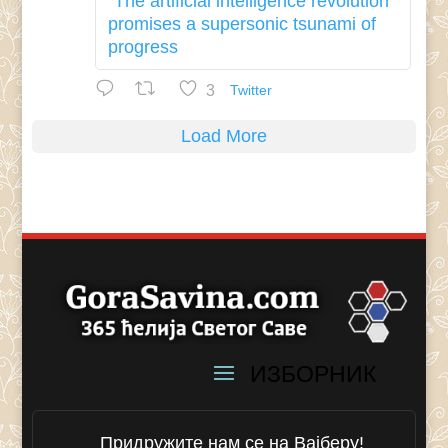
"The artificial intelligence revolution
promises a supersonic tsunami of
progress
3
Twitter
Load More
Придружите нам се на Вајберу!