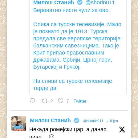
Милош Станић
@shorin011
Вероватно нисте чули за ово.
Слика са турске телевизије. Мало
је познато да је 1913. Турска
предала све европске територије
балканским савезницима. Тако је
Крит припао православним
државама. Србији, Црној гори,
Бугарској и Грчкој.
На слици са турске телевизије
тврде да
2
7
Twitter
Милош Станић
@shorin011
·
8 јул
Некада ромејски цар, а данас
пиво… 🙂