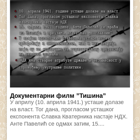
Документарни филм ”Тишина”
У априлу (10. априла 1941.) усташе долазе
на власт. Тог дана, прогласом усташког
експонента Славка Кватерника настаје НДХ.
Анте Павелић се одмах затим, 15....