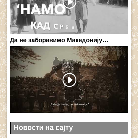
Да не заборавимо Македонију…
Новости на сајту