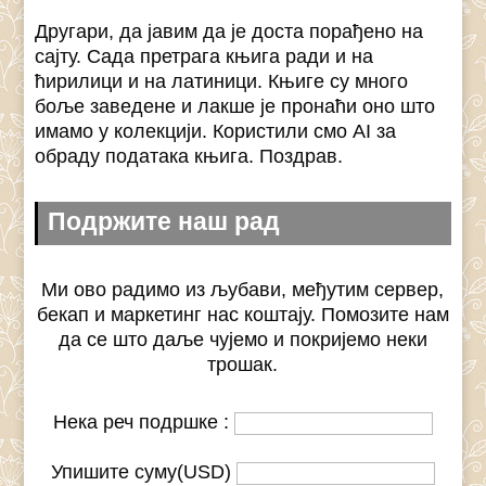
Другари, да јавим да је доста порађено на
сајту. Сада претрага књига ради и на
ћирилици и на латиници. Књиге су много
боље заведене и лакше је пронаћи оно што
имамо у колекцији. Користили смо AI за
обраду података књига. Поздрав.
Подржите наш рад
Ми ово радимо из љубави, међутим сервер,
бекап и маркетинг нас коштају. Помозите нам
да се што даље чујемо и покријемо неки
трошак.
Нека реч подршке :
Упишите суму(USD)