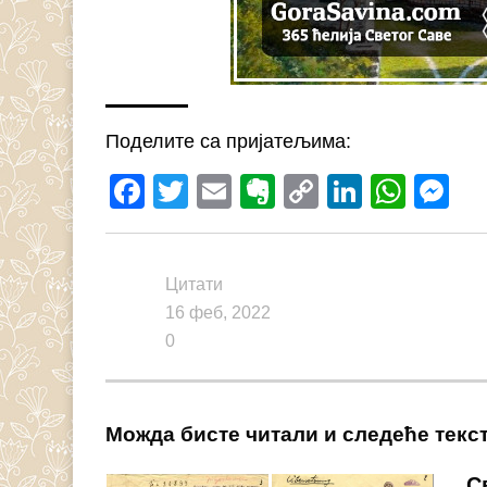
Поделите са пријатељима:
Facebook
Twitter
Email
Evernote
Copy
LinkedI
What
M
Link
Цитати
16 феб, 2022
0
Можда бисте читали и следеће текс
С