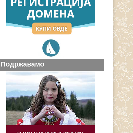
Подржавамо