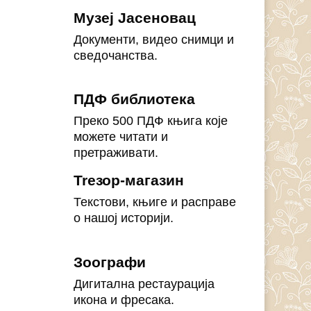
Музеј Јасеновац
Документи, видео снимци и
сведочанства.
ПДФ библиотека
Преко 500 ПДФ књига које
можете читати и
претраживати.
Treзор-магазин
Текстови, књиге и расправе
о нашој историји.
Зоографи
Дигитална рестаурација
икона и фресака.