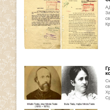
А
За
св
Кр
Г
к
Си
св
Хр
Ср