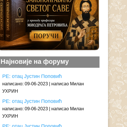
Најновије на форуму
РЕ: отац Јустин Поповић
написано: 09-06-2023
написао Милан
УХРИН
РЕ: отац Јустин Поповић
написано: 09-06-2023
написао Милан
УХРИН
РЕ: отац Јустин Поповић