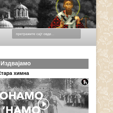
Издвајамо
Стара химна