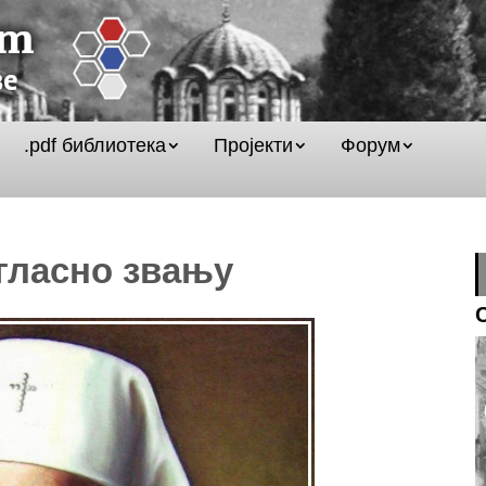
.pdf библиотека
Пројекти
Форум
агласно звању