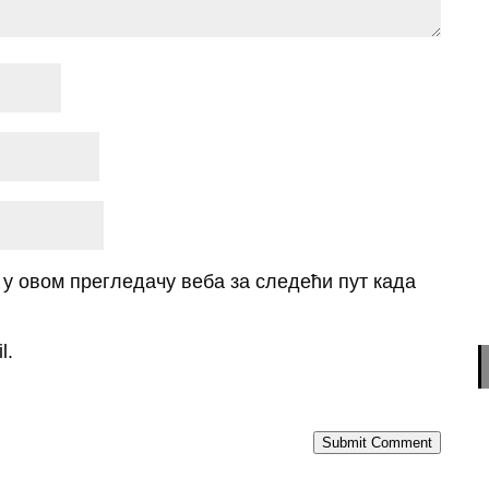
о у овом прегледачу веба за следећи пут када
l.
Submit Comment