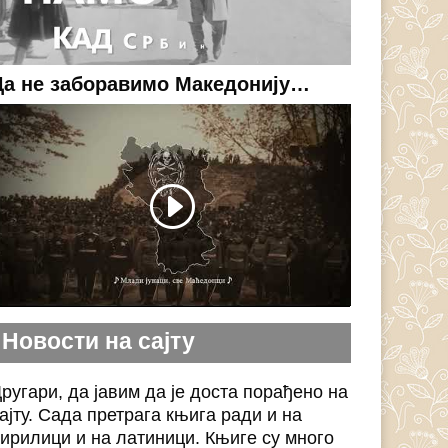
Да не заборавимо Македонију…
Новости на сајту
ругари, да јавим да је доста порађено на
ајту. Сада претрага књига ради и на
ирилици и на латиници. Књиге су много