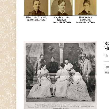
К
Ч
Че
— 
на
Ек