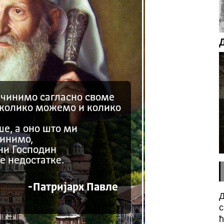
Д
с
ћ