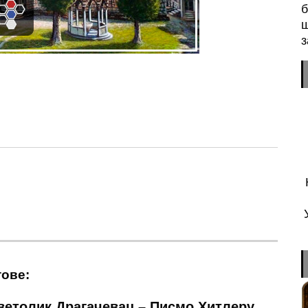
б
ш
з
n
sApp
essenger
тове:
ветолик Драгачевац – Писмо Хитлеру