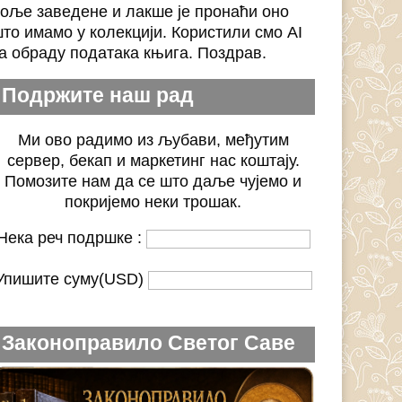
оље заведене и лакше је пронаћи оно
то имамо у колекцији. Користили смо AI
а обраду података књига. Поздрав.
Подржите наш рад
Ми ово радимо из љубави, међутим
сервер, бекап и маркетинг нас коштају.
Помозите нам да се што даље чујемо и
покријемо неки трошак.
Нека реч подршке :
Упишите суму(USD)
Законоправило Светог Саве