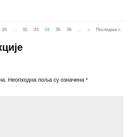
20
...
32
33
34
35
36
...
»
Последња »
кције
на.
Неопходна поља су означена
*