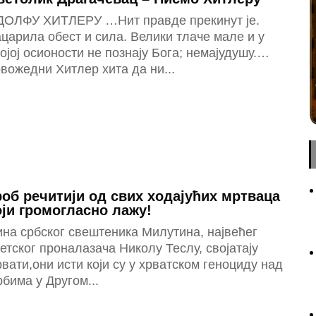
ДОЛФУ ХИТЛЕРУ …Нит правде прекинут је.
царила обест и сила. Велики тлаче мале и у
ојој осионости не познају Бога; немајудушу.…
вожедни Хитлер хита да ни...
роб речитији од свих ходајућих мртваца
оји громогласно лажу!
на србског свештеника Милутина, највећег
етског проналазача Николу Теслу, својатају
вати,они исти који су у хрватском геноциду над
бима у Другом...