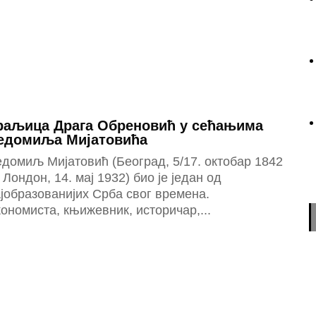
раљица Драга Обреновић у сећањима
едомиља Мијатовића
домиљ Мијатовић (Београд, 5/17. октобар 1842
Лондон, 14. мај 1932) био је један од
јобразованијих Срба свог времена.
ономиста, књижевник, историчар,...