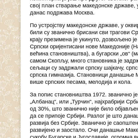
свој план стварање македонске државе, у
данас подржава Москва.
По устројству македонске државе, у окви
били су званично брисани сви трагови Ср
крају презимена је укинуто, дозвољено је
Српски оријентисани нове Македоније (На
већина становништва), а бугарски „ов“ (м
самом Скопљу, много становника је задрж
сељаци су задржали српску шајкачу, српс
српска гимназија. Становници данашње 
више српских песама, мелодија и кола.
За попис становништва 1972. званично ј
„Албанац“, или „Турчин“, најхрабрији Срб
од 30%, што званично није било објављ
да се припоје Србији. Разлог је што да
развија без Србије. Званично је саопште
развијено и заостало. Очи данашње Маке
сукобу Бугарске и Југославије, огромна 