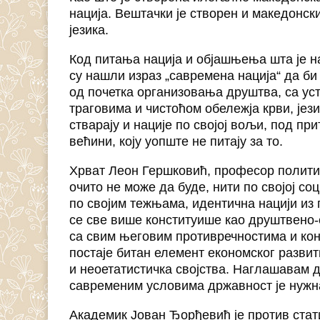
нација. Вештачки је створен и македонски 
језика.
Код питања нација и објашњења шта је н
су нашли израз „савремена нација“ да би 
од почетка организовања друштва, са ус
траговима и чистоћом обележја крви, јез
стварају и нације по својој вољи, под п
већини, коју уопште не питају за то.
Хрват Леон Гершковић, професор политич
очито не може да буде, нити по својој со
по својим тежњама, идентична нацији из
се све више конституише као друштвено-
са свим његовим противречностима и кон
постаје битан елемент економског развит
и неоетатистичка својства. Наглашавам д
савременим условима државност је нужна
Академик Јован Ђорђевић је против стат