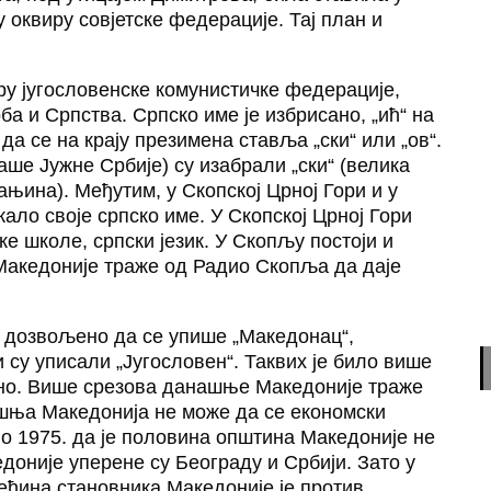
 оквиру совјетске федерације. Тај план и
ру југословенске комунистичке федерације,
ба и Српства. Српско име је избрисано, „ић“ на
 да се на крају презимена ставља „ски“ или „ов“.
ше Јужне Србије) су изабрали „ски“ (велика
ањина). Међутим, у Скопској Црној Гори и у
ало своје српско име. У Скопској Црној Гори
ке школе, српски језик. У Скопљу постоји и
Македоније траже од Радио Скопља да даје
е дозвољено да се упише „Македонац“,
и су уписали „Југословен“. Таквих је било више
ено. Више срезова данашње Македоније траже
нашња Македонија не може да се економски
но 1975. да је половина општина Македоније не
доније уперене су Београду и Србији. Зато у
већина становника Македоније је против