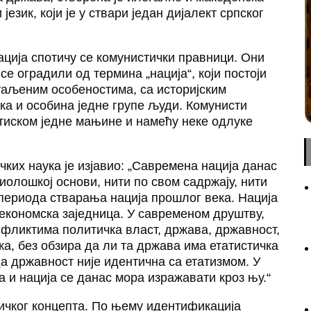
језик, који је у ствари један дијалект српског
ација спотичу се комунистички правници. Они
се оградили од термина „нација“, који постоји
таљеним особеностима, са историјским
ика и особина једне групе људи. Комунисти
ритиском једне мањине и намећу неке одлуке
ких наука је изјавио: „Савремена нација данас
циолошкој основи, нити по свом садржају, нити
 периода стварања нација прошлог века. Нација
економска заједница. У савременом друштву,
фликтима политичка власт, држава, државност,
ка, без обзира да ли та држава има етатистичка
а државност није идентична са етатизмом. У
 и нација се данас мора изражавати кроз њу.“
ичког концепта. По њему идентификација