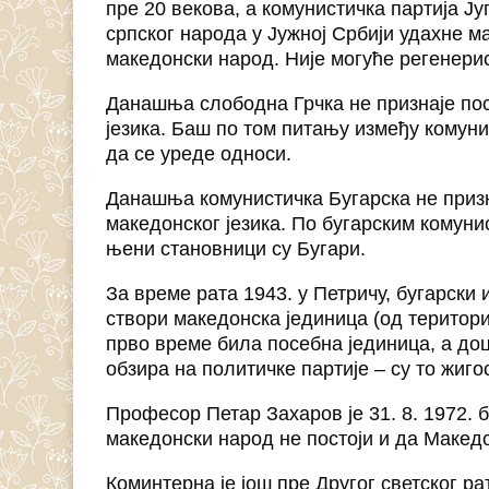
пре 20 векова, а комунистичка партија Ју
српског народа у Јужној Србији удахне м
македонски народ. Није могуће регенерис
Данашња слободна Грчка не признаје пос
језика. Баш по том питању између комуни
да се уреде односи.
Данашња комунистичка Бугарска не призн
македонског језика. По бугарским комуни
њени становници су Бугари.
За време рата 1943. у Петричу, бугарски 
створи македонска јединица (од териториј
прво време била посебна јединица, а доц
обзира на политичке партије – су то жиго
Професор Петар Захаров је 31. 8. 1972. 
македонски народ не постоји и да Македо
Коминтерна је још пре Другог светског р