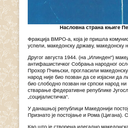
Насловна страна књиге П
Фракција ВМРО-а, која је пришла комуни
успели, македонску државу, македонску н
Другог августа 1944. (на „Илинден“) мак
антифашистичког Собрања народног осл
Прохор Пчињски, прогласили македонску 
народ није био позван да се изјасни да 
био слободно позван ни српски народ ни 
стварање федеративне републике Југослав
„социјалистичка“.
У данашњој републици Македонији постој
Признато је постојање и Рома (Цигана). С
Као што је створена илегално македонск