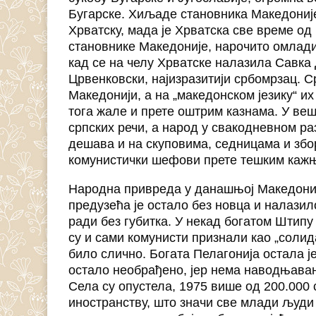
Бугарске. Хиљаде становника Македоније 
Хрватску, мада је Хрватска све време од
становнике Македоније, нарочито омладин
кад се на челу Хрватске налазила Савка 
Црвенковски, најизразитији србомрзац. С
Македонији, а на „македонском језику“ их
тога жале и прете оштрим казнама. У ве
српских речи, а народ у свакодневном ра
дешава и на скуповима, седницама и збор
комунистички шефови прете тешким каж
Народна привреда у данашњој Македонији
предузећа је остало без новца и налази
ради без губитка. У некад богатом Штип
су и сами комунисти признали као „солид
било слично. Богата Пелагонија остала ј
остало необрађено, јер нема наводњава
Села су опустела, 1975 више од 200.000 
иностранству, што значи све млади људи