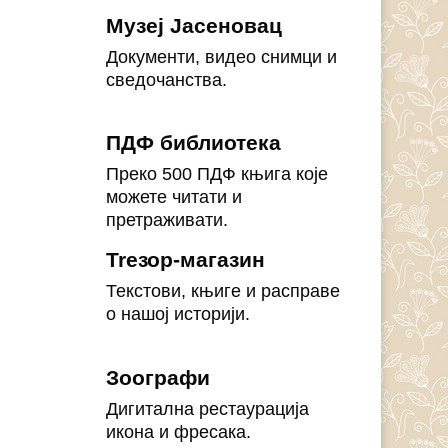
Музеј Јасеновац
Документи, видео снимци и
сведочанства.
ПДФ библиотека
Преко 500 ПДФ књига које
можете читати и
претраживати.
Treзор-магазин
Текстови, књиге и расправе
о нашој историји.
Зоографи
Дигитална рестаурација
икона и фресака.