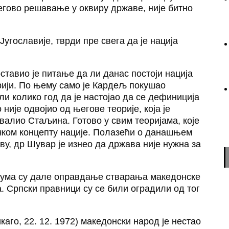
гово решавање у оквиру државе, није битно
угославије, тврди пре свега да је нација
ставио је питање да ли данас постоји нација
рији. По њему само је Кардељ покушао
али колико год да је настојао да се дефиниција
није одвојио од његове теорије, која је
хвалио Стаљина. Готово у свим теоријама, које
ичком концепту нације. Полазећи о данашњем
у, др Шувар је изнео да држава није нужна за
ијума су дале оправдање стварања македонске
. Српски правници су се били оградили од тог
го, 22. 12. 1972) македонски народ је нестао