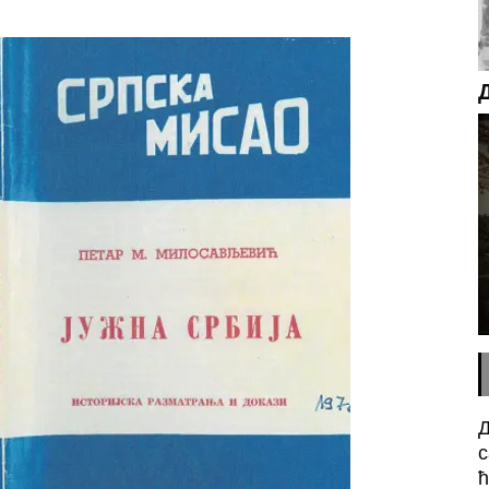
Д
с
ћ