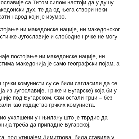
гославије са Титом силом настоји да у душу
акедонски дух, те да од њега створи неки
ати народ који је изумро.
тојање ни македонске нације, ни македонског
стичке Југославије и слободне Грчке не могу
аје постојање ни македонске нације, ни
стима Македонија је само географски појам, а
и грчки комунисти су се били сагласили да се
а из Југославије, Грчке и Бугарске) која би у
није под Бугарском. Сви остали Грци – без
сали као издајство грчких комуниста.
био ухапшени у Гњилану што је тврдио да
нија треба да припадне Бугарској.
ата, под утицајем Димитрова, била ставила у