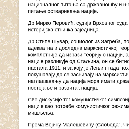
националног питања са државношћу и ње
питање остваривања нације.
Др Мирко Перовић, судија Врховног суда Ј
историјска етничка заједница.
Др Стипе Шувар, социолог из Загреба, по
адекватна и доследна марксистичкој тео
комплетније да изрази теорију о нацији, 
нације разликује од Стаљина, он се битно 
настала 1911. и за коју је Лењин тада по
покушавају да се заснивају на марксист
наглашавању да нација мора имати држав
постојање и развитак нација.
Све дискусије тог комунистичког симпоз
нације као потребе комунистичког режима
мишљења.
Према Војину Малешевићу (Слобода“, Чика