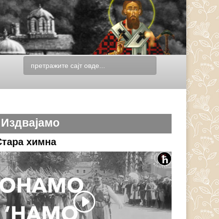
Издвајамо
Стара химна