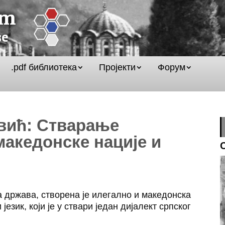
.pdf библиотека
Пројекти
Форум
вић: Стварање
македонске нације и
а држава, створена је илегално и македонска
језик, који је у ствари један дијалект српског