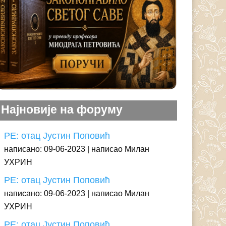
Најновије на форуму
РЕ: отац Јустин Поповић
написано: 09-06-2023
написао Милан
УХРИН
РЕ: отац Јустин Поповић
написано: 09-06-2023
написао Милан
УХРИН
РЕ: отац Јустин Поповић