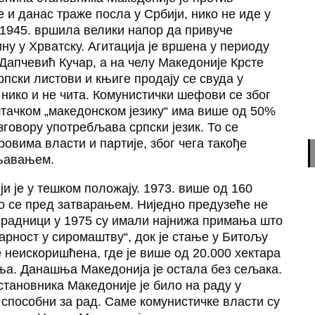
и данас траже посла у Србији, нико не иде у
 1945. вршила велики напор да привуче
у у Хрватску. Агитација је вршена у периоду
Дапчевић Кучар, а на челу Македоније Крсте
рпски листови и књиге продају се свуда у
 нико и не чита. Комунистички шефови се због
штачком „македонском језику“ има више од 50%
зговору употребљава српски језик. То се
овима власти и партије, због чега такође
њавањем.
 је у тешком положају. 1973. више од 160
ло се пред затварањем. Ниједно предузеће не
у радници у 1975 су имали најнижа примања што
арност у сиромаштву“, док је стање у Битољу
е неискоришћена, где је више од 20.000 хектара
ња. Данашња Македонија је остала без сељака.
становника Македоније је било на раду у
 способни за рад. Саме комунистичке власти су