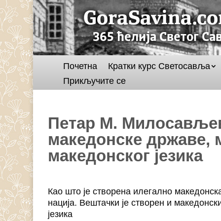
Почетна
Кратки курс Светосавља
Прикључите се
Петар М. Милосавље
македонске државе, 
македонског језика
Као што је створена илегално македонск
нација. Вештачки је створен и македонски 
језика