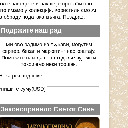
оље заведене и лакше је пронаћи оно
то имамо у колекцији. Користили смо AI
а обраду података књига. Поздрав.
Подржите наш рад
Ми ово радимо из љубави, међутим
сервер, бекап и маркетинг нас коштају.
Помозите нам да се што даље чујемо и
покријемо неки трошак.
Нека реч подршке :
Упишите суму(USD)
Законоправило Светог Саве