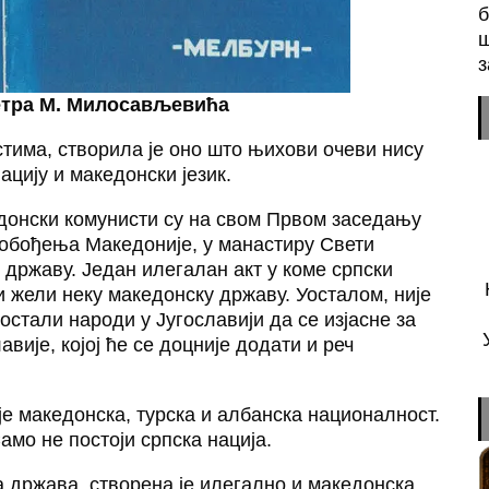
б
ш
з
етра М. Милосављевића
стима, створила је оно што њихови очеви нису
ацију и македонски језик.
едонски комунисти су на свом Првом заседању
обођења Македоније, у манастиру Свети
државу. Један илегалан акт у коме српски
ли жели неку македонску државу. Уосталом, није
остали народи у Југославији да се изјасне за
ије, којој ће се доцније додати и реч
е македонска, турска и албанска националност.
амо не постоји српска нација.
а држава, створена је илегално и македонска