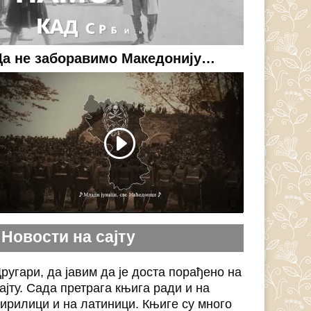
Да не заборавимо Македонију…
Новости на сајту
ругари, да јавим да је доста порађено на
ајту. Сада претрага књига ради и на
ирилици и на латиници. Књиге су много