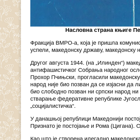
Насловна страна књиге П
Фракција ВМРО-а, која је пришла комуни
успели, македонску државу, македонску н
Другог августа 1944. (на „Илинден“) мак
антифашистичког Собрања народног осл
Прохор Пчињски, прогласили македонску 
народ није био позван да се изјасни да 
био слободно позван ни српски народ ни 
стварање федеративне републике Југослав
„социјалистичка“.
У данашњој републици Македонији постој
Признато је постојање и Рома (Цигана). С
Као што је створена илегално македонск