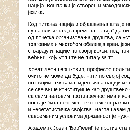
нација. Вештачки је створен и македонски 
језика.
Код питања нација и објашњења шта је н
су нашли израз „савремена нација“ да би 
од почетка организовања друштва, са ус
траговима и чистоћом обележја крви, јез
стварају и нације по својој вољи, под п
већини, коју уопште не питају за то.
Хрват Леон Гершковић, професор политич
очито не може да буде, нити по својој со
по својим тежњама, идентична нацији из
се све више конституише као друштвено-
са свим његовим противречностима и кон
постаје битан елемент економског развит
и неоетатистичка својства. Наглашавам д
савременим условима државност је нужна
Академик Јован Ђорђевић је против стат