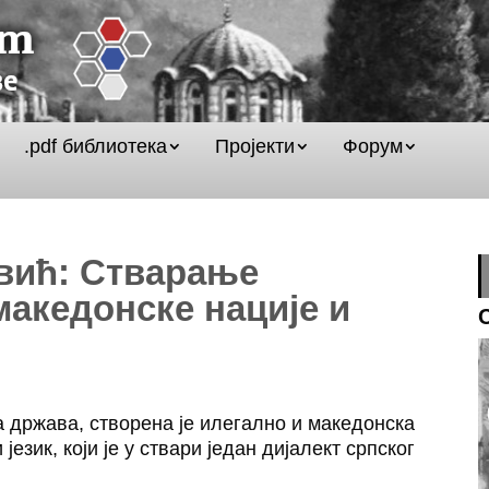
.pdf библиотека
Пројекти
Форум
вић: Стварање
македонске нације и
а држава, створена је илегално и македонска
језик, који је у ствари један дијалект српског