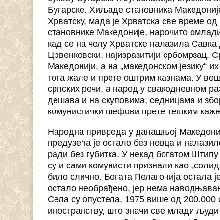
Бугарске. Хиљаде становника Македоније 
Хрватску, мада је Хрватска све време од
становнике Македоније, нарочито омладин
кад се на челу Хрватске налазила Савка 
Црвенковски, најизразитији србомрзац. С
Македонији, а на „македонском језику“ их
тога жале и прете оштрим казнама. У ве
српских речи, а народ у свакодневном ра
дешава и на скуповима, седницама и збор
комунистички шефови прете тешким каж
Народна привреда у данашњој Македонији
предузећа је остало без новца и налази
ради без губитка. У некад богатом Штип
су и сами комунисти признали као „солид
било слично. Богата Пелагонија остала ј
остало необрађено, јер нема наводњава
Села су опустела, 1975 више од 200.000 
иностранству, што значи све млади људи