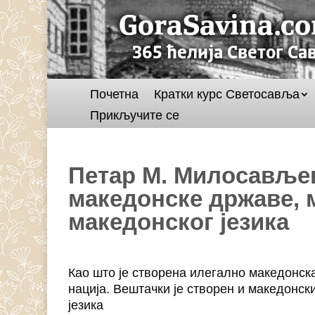
Почетна
Кратки курс Светосавља
Прикључите се
Петар М. Милосавље
македонске државе, 
македонског језика
Као што је створена илегално македонск
нација. Вештачки је створен и македонски 
језика