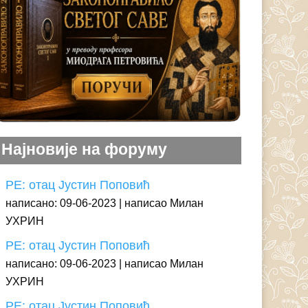
Најновије на форуму
РЕ: отац Јустин Поповић
написано: 09-06-2023
написао Милан
УХРИН
РЕ: отац Јустин Поповић
написано: 09-06-2023
написао Милан
УХРИН
РЕ: отац Јустин Поповић