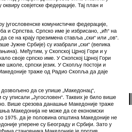
 оквиру совјетске федерације. Тај план и
ру југословенске комунистичке федерације,
ба и Српства. Српско име је избрисано, „ић“ на
 да се на крају презимена ставља „ски“ или „ов“.
ше Јужне Србије) су изабрали „ски“ (велика
ањина). Међутим, у Скопској Црној Гори и у
ало своје српско име. У Скопској Црној Гори
ке школе, српски језик. У Скопљу постоји и
Македоније траже од Радио Скопља да даје
е дозвољено да се упише „Македонац“,
и су уписали „Југословен“. Таквих је било више
ено. Више срезова данашње Македоније траже
нашња Македонија не може да се економски
но 1975. да је половина општина Македоније не
доније уперене су Београду и Србији. Зато у
већина становника Македоније је против