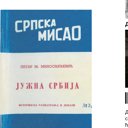
Д
с
ћ