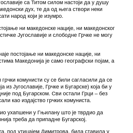
гославије са Титом силом настоји да у душу
акедонски дух, те да од њега створи неки
ати народ који је изумро.
тојање ни македонске нације, ни македонског
стичке Југославије и слободне Грчке не могу
аје постојање ни македонске нације, ни
стима Македонија је само географски појам, а
и грчки комунисти су се били сагласили да се
а из Југославије, Грчке и Бугарске) која би у
није под Бугарском. Сви остали Грци – без
сали као издајство грчких комуниста.
био ухапшени у Гњилану што је тврдио да
нија треба да припадне Бугарској.
ата, под утицајем Димитрова, била ставила у