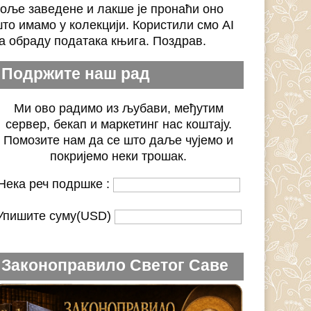
оље заведене и лакше је пронаћи оно
то имамо у колекцији. Користили смо AI
а обраду података књига. Поздрав.
Подржите наш рад
Ми ово радимо из љубави, међутим
сервер, бекап и маркетинг нас коштају.
Помозите нам да се што даље чујемо и
покријемо неки трошак.
Нека реч подршке :
Упишите суму(USD)
Законоправило Светог Саве