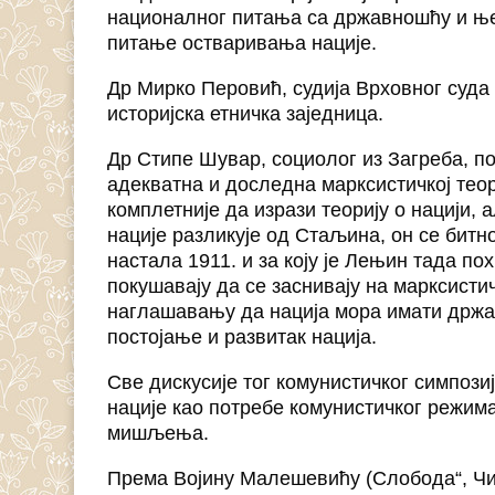
националног питања са државношћу и ње
питање остваривања нације.
Др Мирко Перовић, судија Врховног суда Ј
историјска етничка заједница.
Др Стипе Шувар, социолог из Загреба, по
адекватна и доследна марксистичкој тео
комплетније да изрази теорију о нацији, 
нације разликује од Стаљина, он се битно 
настала 1911. и за коју је Лењин тада по
покушавају да се заснивају на марксист
наглашавању да нација мора имати држав
постојање и развитак нација.
Све дискусије тог комунистичког симпоз
нације као потребе комунистичког режима
мишљења.
Према Војину Малешевићу (Слобода“, Чика