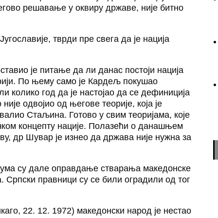
гово решавање у оквиру државе, није битно
угославије, тврди пре свега да је нација
ставио је питање да ли данас постоји нација
рији. По њему само је Кардељ покушао
али колико год да је настојао да се дефиниција
није одвојио од његове теорије, која је
хвалио Стаљина. Готово у свим теоријама, које
ичком концепту нације. Полазећи о данашњем
у, др Шувар је изнео да држава није нужна за
ијума су дале оправдање стварања македонске
. Српски правници су се били оградили од тог
го, 22. 12. 1972) македонски народ је нестао