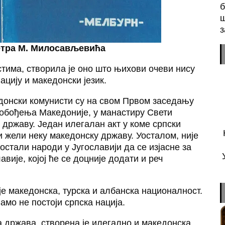
б
ш
з
етра М. Милосављевића
стима, створила је оно што њихови очеви нису
ацију и македонски језик.
едонски комунисти су на свом Првом заседању
обођења Македоније, у манастиру Свети
државу. Један илегалан акт у коме српски
ли жели неку македонску државу. Уосталом, није
остали народи у Југославији да се изјасне за
ије, којој ће се доцније додати и реч
е македонска, турска и албанска националност.
амо не постоји српска нација.
а држава, створена је илегално и македонска