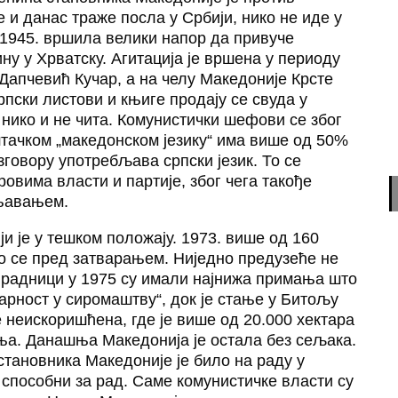
и данас траже посла у Србији, нико не иде у
 1945. вршила велики напор да привуче
у у Хрватску. Агитација је вршена у периоду
Дапчевић Кучар, а на челу Македоније Крсте
рпски листови и књиге продају се свуда у
 нико и не чита. Комунистички шефови се због
штачком „македонском језику“ има више од 50%
зговору употребљава српски језик. То се
овима власти и партије, због чега такође
њавањем.
 је у тешком положају. 1973. више од 160
ло се пред затварањем. Ниједно предузеће не
у радници у 1975 су имали најнижа примања што
арност у сиромаштву“, док је стање у Битољу
е неискоришћена, где је више од 20.000 хектара
ња. Данашња Македонија је остала без сељака.
становника Македоније је било на раду у
 способни за рад. Саме комунистичке власти су