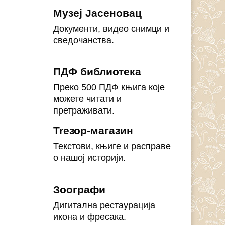
Музеј Јасеновац
Документи, видео снимци и
сведочанства.
ПДФ библиотека
Преко 500 ПДФ књига које
можете читати и
претраживати.
Treзор-магазин
Текстови, књиге и расправе
о нашој историји.
Зоографи
Дигитална рестаурација
икона и фресака.