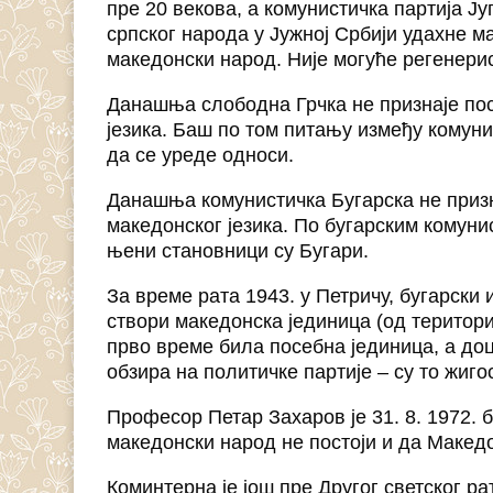
пре 20 векова, а комунистичка партија Ју
српског народа у Јужној Србији удахне м
македонски народ. Није могуће регенерис
Данашња слободна Грчка не признаје пос
језика. Баш по том питању између комуни
да се уреде односи.
Данашња комунистичка Бугарска не призн
македонског језика. По бугарским комуни
њени становници су Бугари.
За време рата 1943. у Петричу, бугарски 
створи македонска јединица (од териториј
прво време била посебна јединица, а доц
обзира на политичке партије – су то жиго
Професор Петар Захаров је 31. 8. 1972. 
македонски народ не постоји и да Македо
Коминтерна је још пре Другог светског р