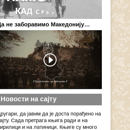
Да не заборавимо Македонију…
Новости на сајту
ругари, да јавим да је доста порађено на
ајту. Сада претрага књига ради и на
ирилици и на латиници. Књиге су много