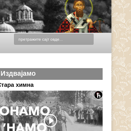
Издвајамо
Стара химна