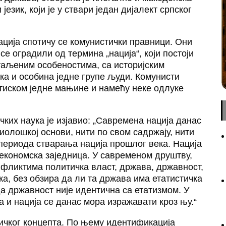
језик, који је у ствари један дијалект српског
ација спотичу се комунистички правници. Они
се оградили од термина „нација“, који постоји
таљеним особеностима, са историјским
ика и особина једне групе људи. Комунисти
ритиском једне мањине и намећу неке одлуке
ких наука је изјавио: „Савремена нација данас
циолошкој основи, нити по свом садржају, нити
 периода стварања нација прошлог века. Нација
економска заједница. У савременом друштву,
фликтима политичка власт, држава, државност,
ка, без обзира да ли та држава има етатистичка
а државност није идентична са етатизмом. У
 и нација се данас мора изражавати кроз њу.“
ичког концепта. По њему идентификација