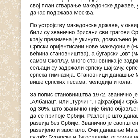
свој план стварање македонске државе, у
данас подржава Москва.
По устројству македонске државе, у окви
били су званично брисани сви трагови Ср
крају презимена је укинуто, дозвољено је
Српски оријентисани нове Македоније (На
већина становништва), а бугарски „ов“ (м
самом Скопљу, много становника је задрж
сељаци су задржали српску шајкачу, српс
српска гимназија. Становници данашње 
више српских песама, мелодија и кола.
За попис становништва 1972. званично ј
„Албанац“, или „Турчин“, најхрабрији Срб
од 30%, што званично није било објављ
да се припоје Србији. Разлог је што да
развија без Србије. Званично је саопште
развијено и заостало. Очи данашње Маке
сукобу Бугарске и Југославије, огромна 