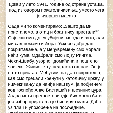
цркви у лето 1941. године од стране усташа,
под изговором покатоличавања, уместо чега
је извршен масакр
Сада ми то коментирамо: „Зашто да ми
пристанемо, а отац и брат нису пристали”?
Свјесни смо да су убијени, можда и зато, али
ми сад немамо избора. Ускоро дође дан
покрштавања, а у међувремену смо морали
наћи кума. Одабрали смо Лојзу Рингла,
Чеха-Швабу, узорног домаћина и поштеног
човјека. Живио је ту, недалеко од нас. Он је
на то пристао. Међутим, на дан покрштења,
кад смо требали кренути у католичку цркву, у
ишчекивању да наиђе наш кум, ја побјегнем
код госпође Анке Басташић и њезиних цура.
Јадна мати претпостави гдје бих могао бити
јер избор пријатеља је био врло мали. Дође
уз плач и упозорења на посљедице.