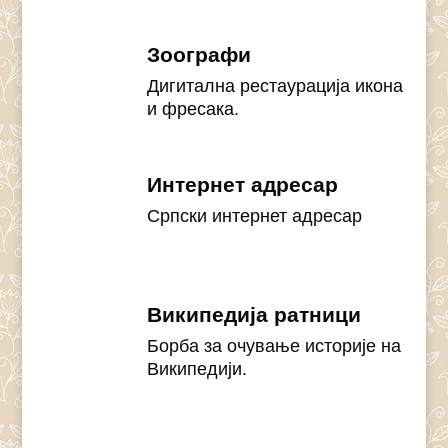
Зоографи
Дигитална рестаурација икона
и фресака.
Интернет адресар
Српски интернет адресар
Википедија ратници
Борба за очување историје на
Википедији.