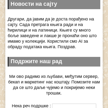
Новости на сајту
Другари, да јавим да је доста порађено на
сајту. Сада претрага књига ради и на
ћирилици и на латиници. Књиге су много
боље заведене и лакше је пронаћи оно што
имамо у колекцији. Користили смо AI за
обраду података књига. Поздрав.
Подржите наш рад
Ми ово радимо из љубави, међутим сервер,
бекап и маркетинг нас коштају. Помозите нам
да се што даље чујемо и покријемо неки
трошак.
Нека реч подршке :