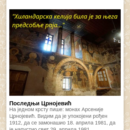
Последњи Црнојевић
На једном крсту пише: монах Арсеније
Црнојевић. Видим да је упокојени рођен
1912, да се замонашио 18. априла 1981, да
је напустио свет 29. априла 1981....