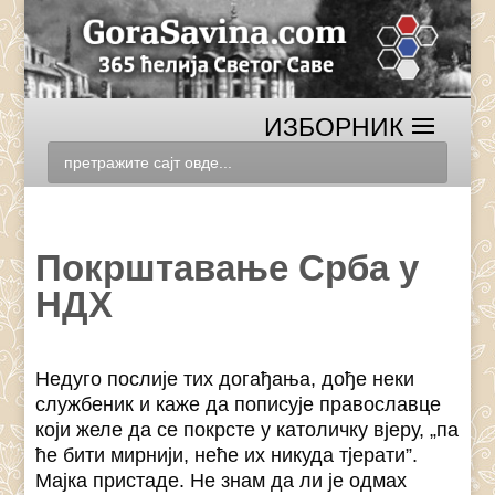
Покрштавање Срба у
НДХ
Недуго послије тих догађања, дође неки
службеник и каже да пописује православце
који желе да се покрсте у католичку вјеру, „па
ће бити мирнији, неће их никуда тјерати”.
Мајка пристаде. Не знам да ли је одмах