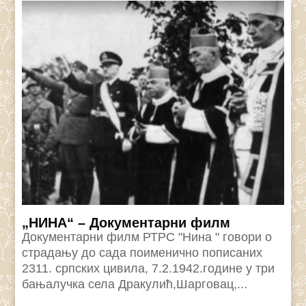
„НИНА“ – Документарни филм
Документарни филм РТРС "Нина " говори о
страдању до сада поименично пописаних
2311. српских цивила, 7.2.1942.године у три
бањалучка села Дракулић,Шарговац,...