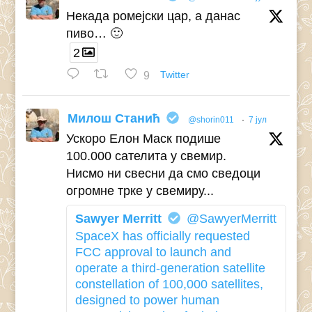
Некада ромејски цар, а данас
пиво… 🙂
2
9
Twitter
Милош Станић
@shorin011
·
7 јул
Ускоро Елон Маск подише
100.000 сателита у свемир.
Нисмо ни свесни да смо сведоци
огромне трке у свемиру...
Sawyer Merritt
@SawyerMerritt
SpaceX has officially requested
FCC approval to launch and
operate a third-generation satellite
constellation of 100,000 satellites,
designed to power human