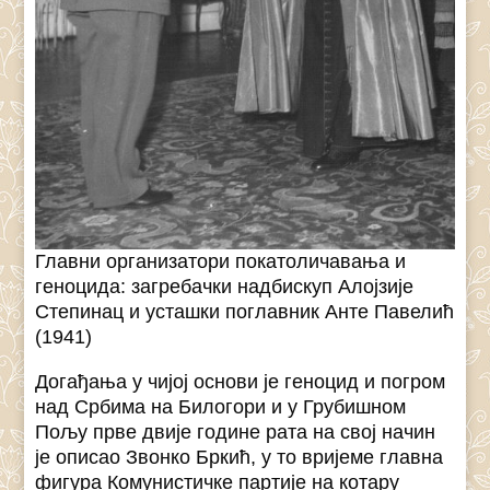
Главни организатори покатоличавања и
геноцида: загребачки надбискуп Алојзије
Степинац и усташки поглавник Анте Павелић
(1941)
Догађања у чијој основи је геноцид и погром
над Србима на Билогори и у Грубишном
Пољу прве двије године рата на свој начин
је описао Звонко Бркић, у то вријеме главна
фигура Комунистичке партије на котару