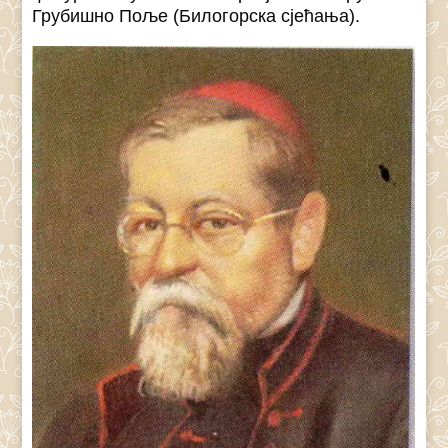
Грубишно Поље (Билогорска сјећања).