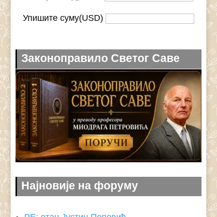
Упишите суму(USD)
Законоправило Светог Саве
Најновије на форуму
РЕ: отац Јустин Поповић