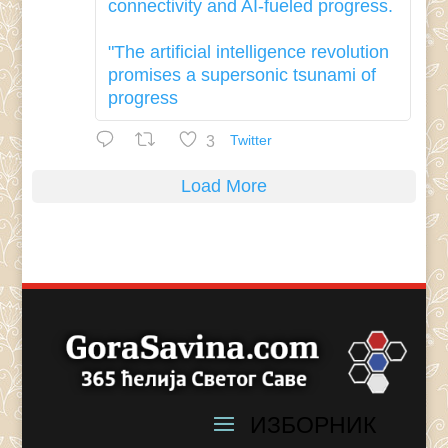
connectivity and AI-fueled progress.
"The artificial intelligence revolution
promises a supersonic tsunami of
progress
3
Twitter
Load More