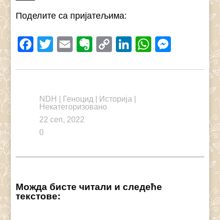
Поделите са пријатељима:
Facebook
Twitter
Email
Evernote
Copy
LinkedIn
WhatsAp
Messe
Link
NDH
|
Геноцид
|
Историја
|
Некатегоризовано
22 сеп, 2022
0
Можда бисте читали и следеће
текстове: