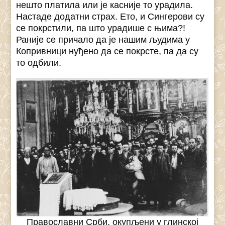
нешто платила или је касније то урадила.
Настаде додатни страх. Ето, и Сингерови су
се покрстили, па што урадише с њима?!
Раније се причало да је нашим људима у
Копривници нуђено да се покрсте, па да су
то одбили.
Православни Срби, окупљени у глинској