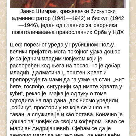
Јанко Шимрак, крижевачки бискупски
администратор (1941—1942) и бискуп (1942
—1946), један од главних заговорника
покатоличавања православних Срба у НДХ
Шеф порезног уреда у Грубишном Пољу,
велики пријатељ мога покојног ујака дошао
је са једним младим човјеком који је
распоређен код њега на посао. То је добар
младић, Далматинац, поштен Хрват и
препоручује га мами да га узме на стан. „Бит
ћете, госпођо, сигурнији кад имате Хрвата у
кући”, рекао је. Мајка је одлуку о томе
одгодила на пар дана, док нисмо уредили
„собицу”, просторију из које се ишло на
таван, а служила је и као остава. Коначно је
дошао тај човјек са својим кофером. Звао се
Маријан Андријашевић. Сјећам се да је
замолио маму да му, ако има, да неки већи