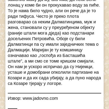
лонац у коме би он прокухавао воду за пиће.
То је нама било чудно, али он рече да је то
ради тифуса. Често је преко плота
разговарао са неким Далматинцима, муж и
жена, становали су у преуређеном објекту
(раније штали мога дједа) као подстанари
досељених Петровића. Обоје су били
Далматинци па су имали заједничких тема о
Далмацији. Маријан је ту комшиницу
означавао као „госпођа из Басташића
штале”, а ми смо се томе кришом смијали.
Он нам је ускоро испричао да су Нијемци,
усташе и домобрани опколили партизане на
Козари и да их сада убијају, а да пуно народа
са Козаре тјерају у логоре.
Извор: www.jadovno.com