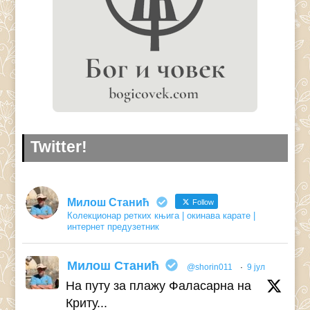
Twitter!
Милош Станић
Follow
Колекционар ретких књига | окинава карате |
интернет предузетник
Милош Станић
@shorin011
·
9 јул
На путу за плажу Фаласарна на
Криту...