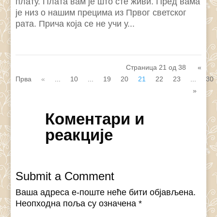
плату. Плата вам је што сте живи. Пред вама
је низ о нашим прецима из Првог светског
рата. Прича која се не учи у...
Страница 21 од 38
«
Прва
«
...
10
...
19
20
21
22
23
...
30
»
Коментари и
реакције
Submit a Comment
Ваша адреса е-поште неће бити објављена.
Неопходна поља су означена
*