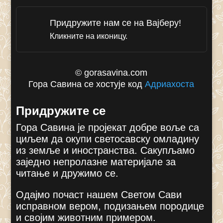
Придружите нам се на Вајберу!
Кликните на иконицу.
© gorasavina.com
Гора Савина се хостује код
Адриахоста
Придружите се
Гора Савина је пројекат добре воље са
циљем да окупи светосавску омладину
из земље и иностранства. Сакупљамо
заједно непролазне материјале за
читање и дружимо се.
Одајмо почаст нашем Светом Сави
исправном вером, подизањем породице
и својим животним примером.