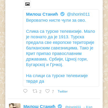
Милош Станић
@shorin011
Вероватно нисте чули за ово.
Слика са турске телевизије. Мало
је познато да је 1913. Турска
предала све европске територије
балканским савезницима. Тако је
Крит припао православним
државама. Србији, Црној гори,
Бугарској и Грчкој.
На слици са турске телевизије
тврде да
2
7
Twitter
Милош Станић
@shorin011
·
8 јул