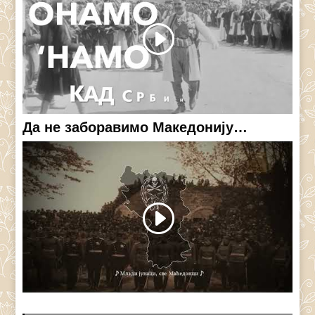
Да не заборавимо Македонију…