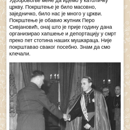
Удобровоље мене да идемо у католичку
цркву. Покрштење је било масовно,
заједничко, било нас је много у цркви.
Покрштење је обавио жупник Перо
Сивјановић, онај што је прије годину дана
организирао хапшење и депортацију у смрт
преко пет стотина наших мушкараца. Није
покрштавао сваког посебно. Знам да смо
клечали.