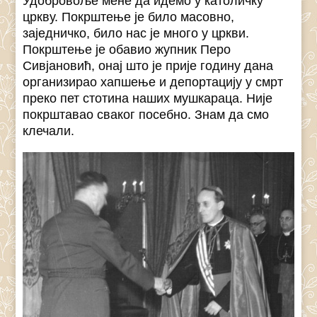
Удобровоље мене да идемо у католичку
цркву. Покрштење је било масовно,
заједничко, било нас је много у цркви.
Покрштење је обавио жупник Перо
Сивјановић, онај што је прије годину дана
организирао хапшење и депортацију у смрт
преко пет стотина наших мушкараца. Није
покрштавао сваког посебно. Знам да смо
клечали.