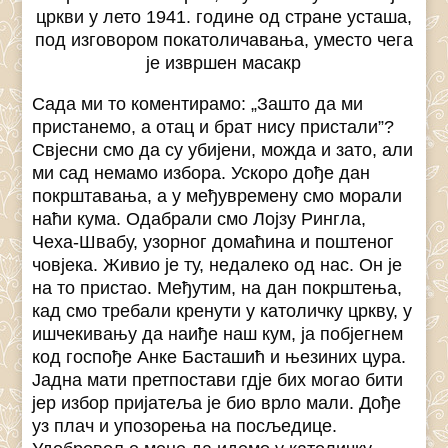
цркви у лето 1941. године од стране усташа,
под изговором покатоличавања, уместо чега
је извршен масакр
Сада ми то коментирамо: „Зашто да ми
пристанемо, а отац и брат нису пристали”?
Свјесни смо да су убијени, можда и зато, али
ми сад немамо избора. Ускоро дође дан
покрштавања, а у међувремену смо морали
наћи кума. Одабрали смо Лојзу Рингла,
Чеха-Швабу, узорног домаћина и поштеног
човјека. Живио је ту, недалеко од нас. Он је
на то пристао. Међутим, на дан покрштења,
кад смо требали кренути у католичку цркву, у
ишчекивању да наиђе наш кум, ја побјегнем
код госпође Анке Басташић и њезиних цура.
Јадна мати претпостави гдје бих могао бити
јер избор пријатеља је био врло мали. Дође
уз плач и упозорења на посљедице.