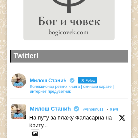
Twitter!
Милош Станић
Follow
Колекционар ретких књига | окинава карате |
интернет предузетник
Милош Станић
@shorin011
·
9 јул
На путу за плажу Фаласарна на
Криту...