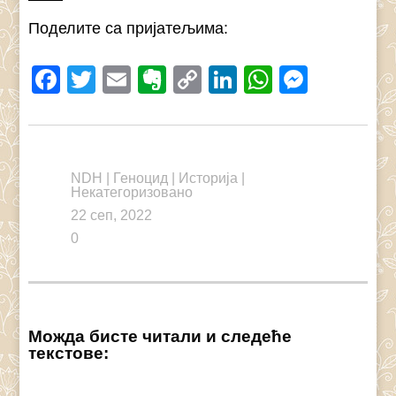
Поделите са пријатељима:
Facebook
Twitter
Email
Evernote
Copy
LinkedIn
WhatsAp
Messe
Link
NDH
|
Геноцид
|
Историја
|
Некатегоризовано
22 сеп, 2022
0
Можда бисте читали и следеће
текстове: