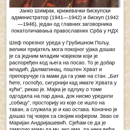
Јанко Шимрак, крижевачки бискупски
администратор (1941—1942) и бискуп (1942
—1946), један од главних заговорника
покатоличавања православних Срба у НДХ
Шеф порезног уреда у Грубишном Пољу,
велики пријатељ мога покојног ујака дошао
је са једним младим човјеком који је
распоређен код њега на посао. То је добар
младић, Далматинац, поштен Хрват и
препоручује га мами да га узме на стан. „Бит
ћете, госпођо, сигурнији кад имате Хрвата у
кући”, рекао је. Мајка је одлуку о томе
одгодила на пар дана, док нисмо уредили
„собицу”, просторију из које се ишло на
таван, а служила је и као остава. Коначно је
дошао тај човјек са својим кофером. Звао се
Маријан Андријашевић. Сјећам се да је
замолио маму да му, ако има, да неки већи