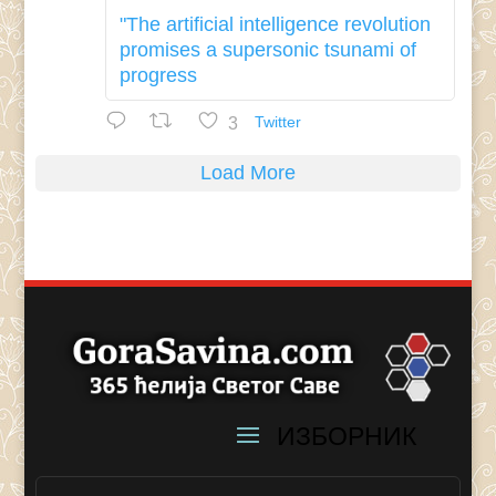
"The artificial intelligence revolution
promises a supersonic tsunami of
progress
3
Twitter
Load More