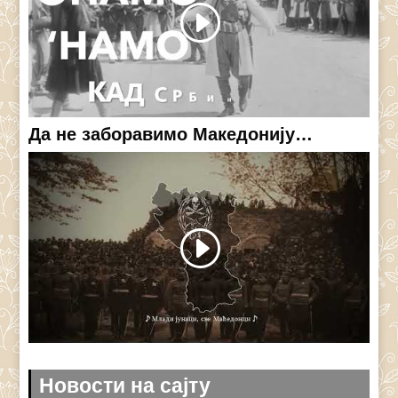
Да не заборавимо Македонију…
Новости на сајту