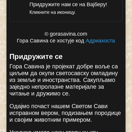
Придружите нам се на Вајберу!
Кликните на иконицу.
© gorasavina.com
Гора Савина се хостује код
Адриахоста
Придружите се
Гора Савина је пројекат добре воље са
циљем да окупи светосавску омладину
из земље и иностранства. Сакупљамо
заједно непролазне материјале за
читање и дружимо се.
Одајмо почаст нашем Светом Сави
исправном вером, подизањем породице
и својим животним примером.