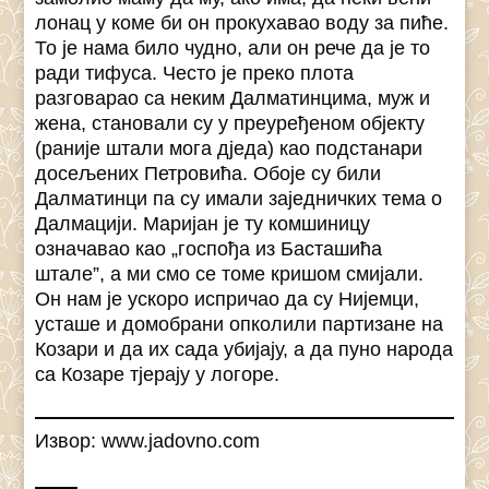
лонац у коме би он прокухавао воду за пиће.
То је нама било чудно, али он рече да је то
ради тифуса. Често је преко плота
разговарао са неким Далматинцима, муж и
жена, становали су у преуређеном објекту
(раније штали мога дједа) као подстанари
досељених Петровића. Обоје су били
Далматинци па су имали заједничких тема о
Далмацији. Маријан је ту комшиницу
означавао као „госпођа из Басташића
штале”, а ми смо се томе кришом смијали.
Он нам је ускоро испричао да су Нијемци,
усташе и домобрани опколили партизане на
Козари и да их сада убијају, а да пуно народа
са Козаре тјерају у логоре.
Извор: www.jadovno.com