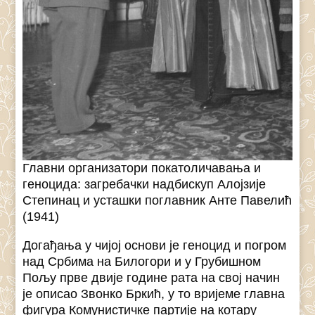
Главни организатори покатоличавања и
геноцида: загребачки надбискуп Алојзије
Степинац и усташки поглавник Анте Павелић
(1941)
Догађања у чијој основи је геноцид и погром
над Србима на Билогори и у Грубишном
Пољу прве двије године рата на свој начин
је описао Звонко Бркић, у то вријеме главна
фигура Комунистичке партије на котару