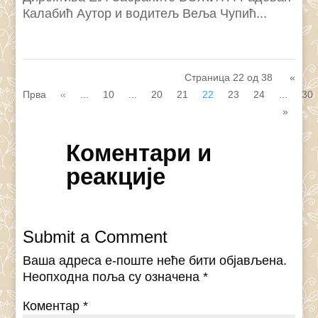
Калабић Аутор и водитељ Веља Чупић...
Страница 22 од 38
«
Прва
«
...
10
...
20
21
22
23
24
...
30
»
Коментари и
реакције
Submit a Comment
Ваша адреса е-поште неће бити објављена.
Неопходна поља су означена
*
Коментар
*