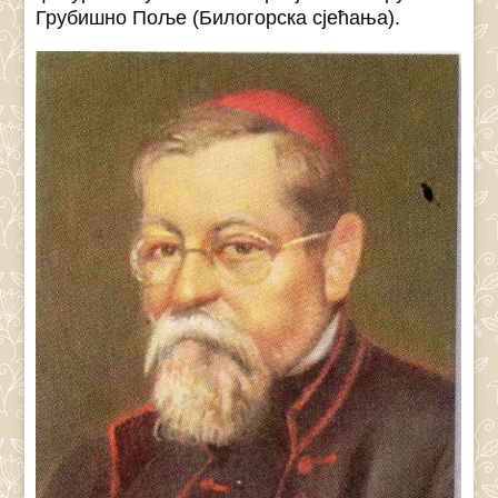
Грубишно Поље (Билогорска сјећања).