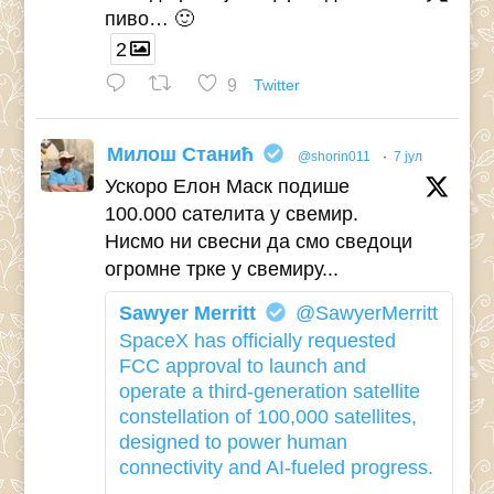
пиво… 🙂
2
9
Twitter
Милош Станић
@shorin011
·
7 јул
Ускоро Елон Маск подише
100.000 сателита у свемир.
Нисмо ни свесни да смо сведоци
огромне трке у свемиру...
Sawyer Merritt
@SawyerMerritt
SpaceX has officially requested
FCC approval to launch and
operate a third-generation satellite
constellation of 100,000 satellites,
designed to power human
connectivity and AI-fueled progress.