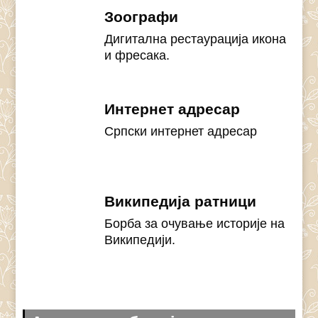
Зоографи
Дигитална рестаурација икона
и фресака.
Интернет адресар
Српски интернет адресар
Википедија ратници
Борба за очување историје на
Википедији.