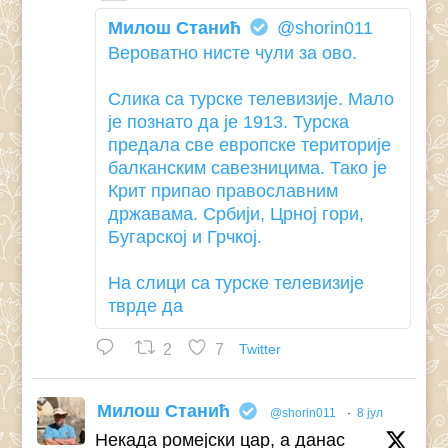
Милош Станић
@shorin011
Вероватно нисте чули за ово.
Слика са турске телевизије. Мало
је познато да је 1913. Турска
предала све европске територије
балканским савезницима. Тако је
Крит припао православним
државама. Србији, Црној гори,
Бугарској и Грчкој.
На слици са турске телевизије
тврде да
2
7
Twitter
Милош Станић
@shorin011
·
8 јул
Некада ромејски цар, а данас