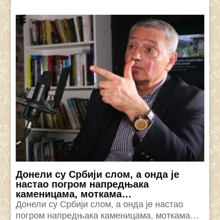
Донели су Србији слом, а онда је
настао погром напредњака
каменицама, моткама…
Донели су Србији слом, а онда је настао
погром напредњака каменицама, моткама…