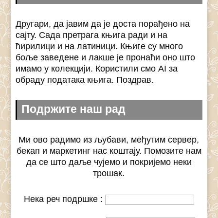
Другари, да јавим да је доста порађено на
сајту. Сада претрага књига ради и на
ћирилици и на латиници. Књиге су много
боље заведене и лакше је пронаћи оно што
имамо у колекцији. Користили смо AI за
обраду података књига. Поздрав.
Подржите наш рад
Ми ово радимо из љубави, међутим сервер,
бекап и маркетинг нас коштају. Помозите нам
да се што даље чујемо и покријемо неки
трошак.
Нека реч подршке :