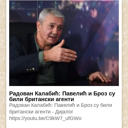
Радован Калабић: Павелић и Броз су
били британски агенти
Радован Калабић: Павелић и Броз су били
британски агенти - Дијалог
https://youtu.be/C9kW7_ufGWo