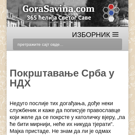
Покрштавање Срба у
НДХ
Недуго послије тих догађања, дође неки
службеник и каже да пописује православце
који желе да се покрсте у католичку вјеру, „па
ће бити мирнији, неће их никуда тјерати”.
Мајка пристаде. Не знам да ли је одмах