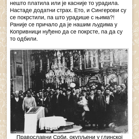
нешто платила или је касније то урадила.
Настаде додатни страх. Ето, и Сингерови су
се покрстили, па што урадише с њима?!
Раније се причало да је нашим људима у
Копривници нуђено да се покрсте, па да су
то одбили.
Православни Срби, окупљени у глинској