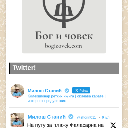
Twitter!
Милош Станић
Follow
Колекционар ретких књига | окинава карате |
интернет предузетник
Милош Станић
@shorin011
·
9 јул
На путу за плажу Фаласарна на