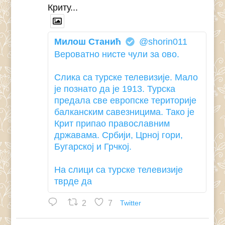
Криту...
Милош Станић
@shorin011
Вероватно нисте чули за ово.
Слика са турске телевизије. Мало
је познато да је 1913. Турска
предала све европске територије
балканским савезницима. Тако је
Крит припао православним
државама. Србији, Црној гори,
Бугарској и Грчкој.
На слици са турске телевизије
тврде да
2
7
Twitter