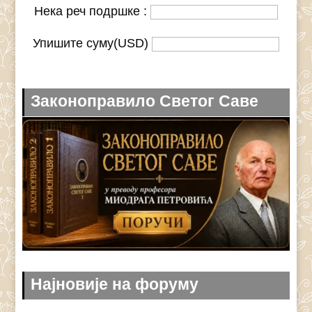
Нека реч подршке :
Упишите суму(USD)
Законоправило Светог Саве
Најновије на форуму