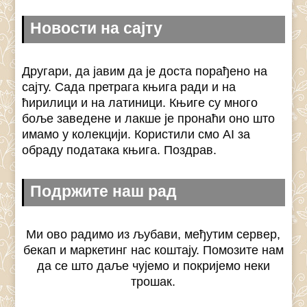
Новости на сајту
Другари, да јавим да је доста порађено на
сајту. Сада претрага књига ради и на
ћирилици и на латиници. Књиге су много
боље заведене и лакше је пронаћи оно што
имамо у колекцији. Користили смо AI за
обраду података књига. Поздрав.
Подржите наш рад
Ми ово радимо из љубави, међутим сервер,
бекап и маркетинг нас коштају. Помозите нам
да се што даље чујемо и покријемо неки
трошак.