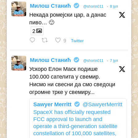
Милош Станић
@shorin011
·
8 јул
Некада ромејски цар, а данас
пиво… 🙂
2
9
Twitter
Милош Станић
@shorin011
·
7 јул
Ускоро Елон Маск подише
100.000 сателита у свемир.
Нисмо ни свесни да смо сведоци
огромне трке у свемиру...
Sawyer Merritt
@SawyerMerritt
SpaceX has officially requested
FCC approval to launch and
operate a third-generation satellite
constellation of 100,000 satellites,