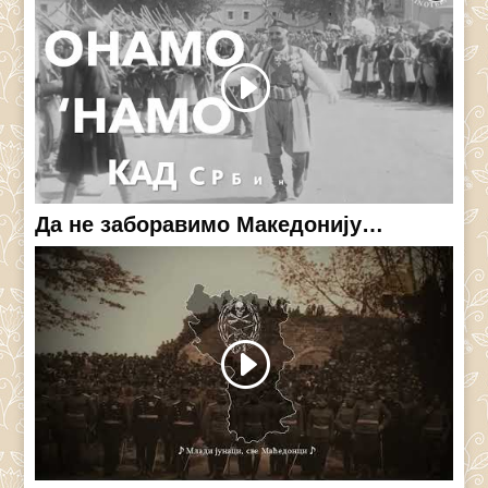
Да не заборавимо Македонију…