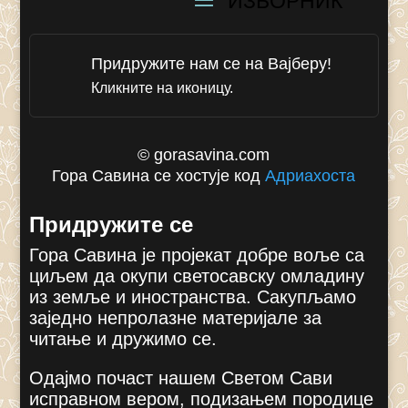
Придружите нам се на Вајберу!
Кликните на иконицу.
© gorasavina.com
Гора Савина се хостује код
Адриахоста
Придружите се
Гора Савина је пројекат добре воље са
циљем да окупи светосавску омладину
из земље и иностранства. Сакупљамо
заједно непролазне материјале за
читање и дружимо се.
Одајмо почаст нашем Светом Сави
исправном вером, подизањем породице