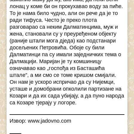
лонац у коме би он прокухавао воду за пиће.
То је нама било чудно, али он рече да је то
ради тифуса. Често је преко плота
разговарао са неким Далматинцима, муж и
жена, становали су у преуређеном објекту
(раније штали мога дједа) као подстанари
досељених Петровића. Обоје су били
Далматинци па су имали заједничких тема о
Далмацији. Маријан је ту комшиницу
означавао као „госпођа из Басташића
штале”, а ми смо се томе кришом смијали.
Он нам је ускоро испричао да су Нијемци,
усташе и домобрани опколили партизане на
Козари и да их сада убијају, а да пуно народа
са Козаре тјерају у логоре.
Извор: www.jadovno.com