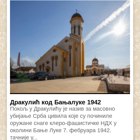
Дракулић код Бањалуке 1942
Покољ у Дракулићу је назив за масовно
убијање Срба цивила које су починиле
оружане снаге клеро-фашистичке НДХ у
околини Бање Луке 7. фебруара 1942.
тачније у...