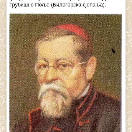
Грубишно Поље (Билогорска сјећања).