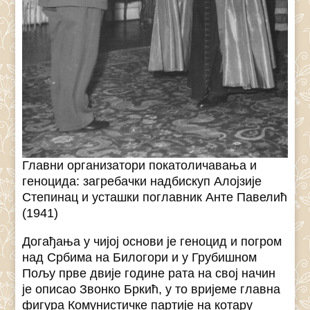
Главни организатори покатоличавања и
геноцида: загребачки надбискуп Алојзије
Степинац и усташки поглавник Анте Павелић
(1941)
Догађања у чијој основи је геноцид и погром
над Србима на Билогори и у Грубишном
Пољу прве двије године рата на свој начин
је описао Звонко Бркић, у то вријеме главна
фигура Комунистичке партије на котару