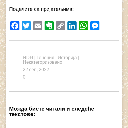
Поделите са пријатељима:
Facebook
Twitter
Email
Evernote
Copy
LinkedIn
WhatsAp
Messe
Link
NDH
|
Геноцид
|
Историја
|
Некатегоризовано
22 сеп, 2022
0
Можда бисте читали и следеће
текстове: