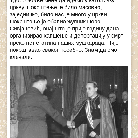
Удобровоље мене да идемо у католичку
цркву. Покрштење је било масовно,
заједничко, било нас је много у цркви.
Покрштење је обавио жупник Перо
Сивјановић, онај што је прије годину дана
организирао хапшење и депортацију у смрт
преко пет стотина наших мушкараца. Није
покрштавао сваког посебно. Знам да смо
клечали.