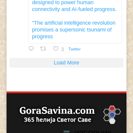
designed to power human
connectivity and AI-fueled progress.
"The artificial intelligence revolution
promises a supersonic tsunami of
progress
3
Twitter
Load More