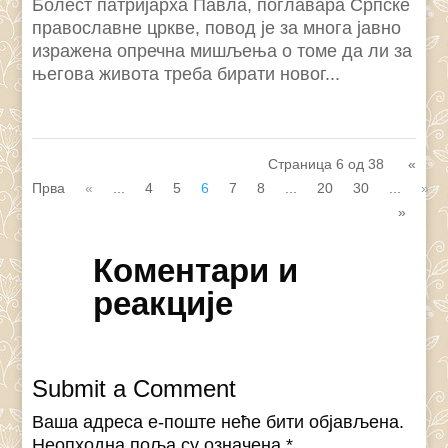
Болест патријарха Павла, поглавара Српске
православне цркве, повод је за многа јавно
изражена опречна мишљења о томе да ли за
његова живота треба бирати новог...
Страница 6 од 38
«
Прва
«
...
4
5
6
7
8
...
20
30
...
»
»
Коментари и
реакције
Submit a Comment
Ваша адреса е-поште неће бити објављена.
Неопходна поља су означена
*