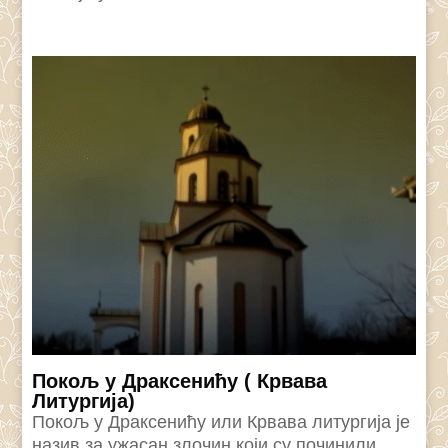
Покољ у Драксенићу ( Крвава
Литургија)
Покољ у Драксенићу или Крвава литургија је
назив за ужасан злочин који су починили