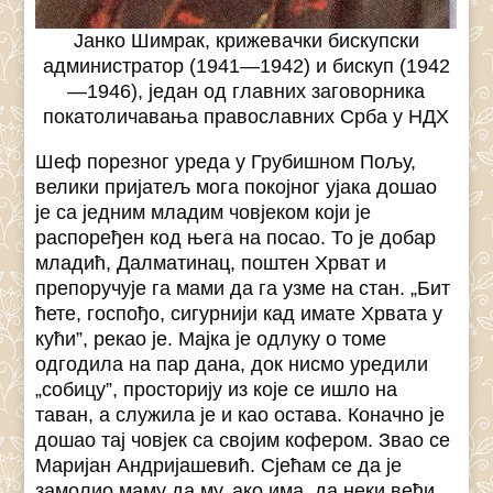
Јанко Шимрак, крижевачки бискупски
администратор (1941—1942) и бискуп (1942
—1946), један од главних заговорника
покатоличавања православних Срба у НДХ
Шеф порезног уреда у Грубишном Пољу,
велики пријатељ мога покојног ујака дошао
је са једним младим човјеком који је
распоређен код њега на посао. То је добар
младић, Далматинац, поштен Хрват и
препоручује га мами да га узме на стан. „Бит
ћете, госпођо, сигурнији кад имате Хрвата у
кући”, рекао је. Мајка је одлуку о томе
одгодила на пар дана, док нисмо уредили
„собицу”, просторију из које се ишло на
таван, а служила је и као остава. Коначно је
дошао тај човјек са својим кофером. Звао се
Маријан Андријашевић. Сјећам се да је
замолио маму да му, ако има, да неки већи