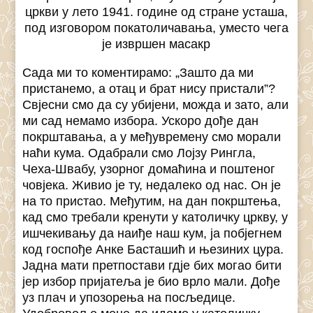
цркви у лето 1941. године од стране усташа,
под изговором покатоличавања, уместо чега
је извршен масакр
Сада ми то коментирамо: „Зашто да ми
пристанемо, а отац и брат нису пристали”?
Свјесни смо да су убијени, можда и зато, али
ми сад немамо избора. Ускоро дође дан
покрштавања, а у међувремену смо морали
наћи кума. Одабрали смо Лојзу Рингла,
Чеха-Швабу, узорног домаћина и поштеног
човјека. Живио је ту, недалеко од нас. Он је
на то пристао. Међутим, на дан покрштења,
кад смо требали кренути у католичку цркву, у
ишчекивању да наиђе наш кум, ја побјегнем
код госпође Анке Басташић и њезиних цура.
Јадна мати претпостави гдје бих могао бити
јер избор пријатеља је био врло мали. Дође
уз плач и упозорења на посљедице.