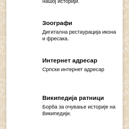
нашој историји.
Зоографи
Дигитална рестаурација икона
и фресака.
Интернет адресар
Српски интернет адресар
Википедија ратници
Борба за очување историје на
Википедији.