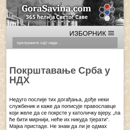
Покрштавање Срба у
НДХ
Недуго послије тих догађања, дође неки
службеник и каже да пописује православце
који желе да се покрсте у католичку вјеру, „па
ће бити мирнији, неће их никуда тјерати”.
Мајка пристаде. Не знам да ли је одмах