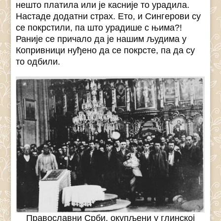
нешто платила или је касније то урадила.
Настаде додатни страх. Ето, и Сингерови су
се покрстили, па што урадише с њима?!
Раније се причало да је нашим људима у
Копривници нуђено да се покрсте, па да су
то одбили.
Православни Срби, окупљени у глинској