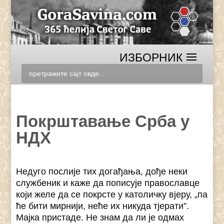
Покрштавање Срба у
НДХ
Недуго послије тих догађања, дође неки
службеник и каже да пописује православце
који желе да се покрсте у католичку вјеру, „па
ће бити мирнији, неће их никуда тјерати”.
Мајка пристаде. Не знам да ли је одмах