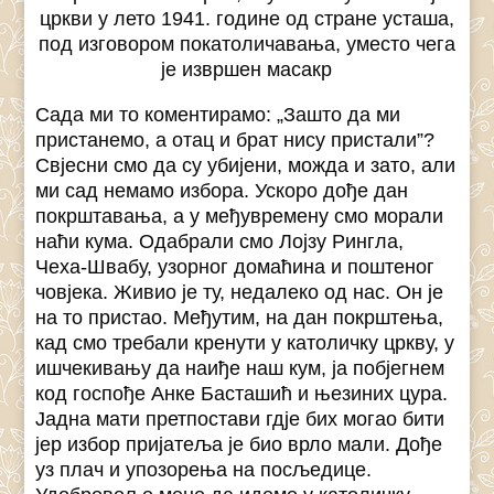
цркви у лето 1941. године од стране усташа,
под изговором покатоличавања, уместо чега
је извршен масакр
Сада ми то коментирамо: „Зашто да ми
пристанемо, а отац и брат нису пристали”?
Свјесни смо да су убијени, можда и зато, али
ми сад немамо избора. Ускоро дође дан
покрштавања, а у међувремену смо морали
наћи кума. Одабрали смо Лојзу Рингла,
Чеха-Швабу, узорног домаћина и поштеног
човјека. Живио је ту, недалеко од нас. Он је
на то пристао. Међутим, на дан покрштења,
кад смо требали кренути у католичку цркву, у
ишчекивању да наиђе наш кум, ја побјегнем
код госпође Анке Басташић и њезиних цура.
Јадна мати претпостави гдје бих могао бити
јер избор пријатеља је био врло мали. Дође
уз плач и упозорења на посљедице.