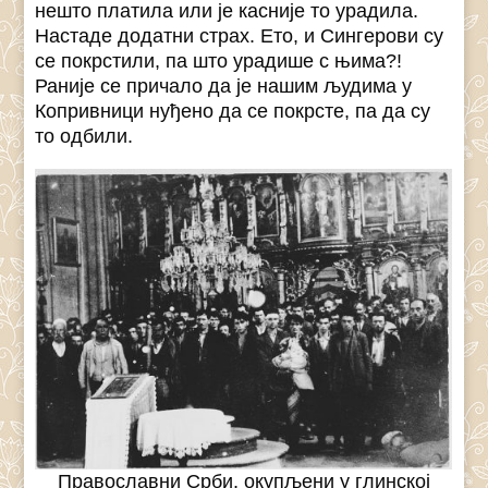
нешто платила или је касније то урадила.
Настаде додатни страх. Ето, и Сингерови су
се покрстили, па што урадише с њима?!
Раније се причало да је нашим људима у
Копривници нуђено да се покрсте, па да су
то одбили.
Православни Срби, окупљени у глинској