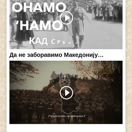
Да не заборавимо Македонију…