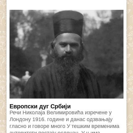
Eвропски дуг Србији
Речи Николаjа Велимировића изречене у
Лондону 1916. године и данас одзвањаjу
гласно и говоре много У тешким временима
ауторитети постаjу ослонац. У њима...