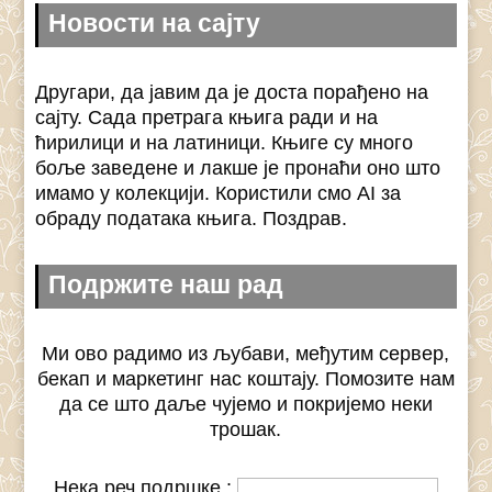
Новости на сајту
Другари, да јавим да је доста порађено на
сајту. Сада претрага књига ради и на
ћирилици и на латиници. Књиге су много
боље заведене и лакше је пронаћи оно што
имамо у колекцији. Користили смо AI за
обраду података књига. Поздрав.
Подржите наш рад
Ми ово радимо из љубави, међутим сервер,
бекап и маркетинг нас коштају. Помозите нам
да се што даље чујемо и покријемо неки
трошак.
Нека реч подршке :