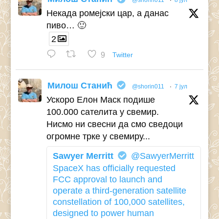
@shorin011
·
8 јул
Некада ромејски цар, а данас
пиво… 🙂
2
9
Twitter
Милош Станић
@shorin011
·
7 јул
Ускоро Елон Маск подише
100.000 сателита у свемир.
Нисмо ни свесни да смо сведоци
огромне трке у свемиру...
Sawyer Merritt
@SawyerMerritt
SpaceX has officially requested
FCC approval to launch and
operate a third-generation satellite
constellation of 100,000 satellites,
designed to power human