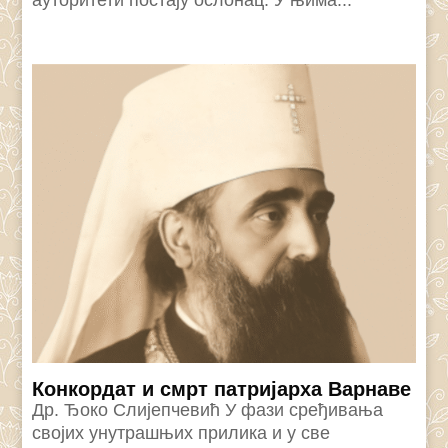
Конкордат и смрт патријарха Варнаве
Др. Ђоко Слијепчевић У фази сређивања
својих унутрашњих прилика и у све