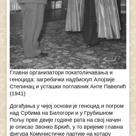
Главни организатори покатоличавања и
геноцида: загребачки надбискуп Алојзије
Степинац и усташки поглавник Анте Павелић
(1941)
Догађања у чијој основи је геноцид и погром
над Србима на Билогори и у Грубишном
Пољу прве двије године рата на свој начин
је описао Звонко Бркић, у то вријеме главна
фигура Комунистичке партије на котару