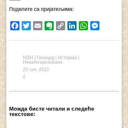
Поделите са пријатељима:
Facebook
Twitter
Email
Evernote
Copy
LinkedIn
WhatsAp
Messe
Link
NDH
|
Геноцид
|
Историја
|
Некатегоризовано
22 сеп, 2022
0
Можда бисте читали и следеће
текстове: