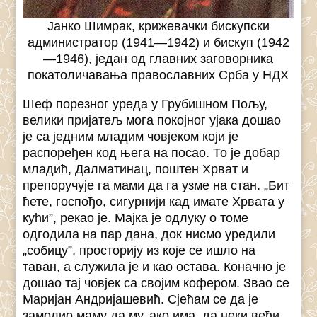
Јанко Шимрак, крижевачки бискупски
администратор (1941—1942) и бискуп (1942
—1946), један од главних заговорника
покатоличавања православних Срба у НДХ
Шеф порезног уреда у Грубишном Пољу,
велики пријатељ мога покојног ујака дошао
је са једним младим човјеком који је
распоређен код њега на посао. То је добар
младић, Далматинац, поштен Хрват и
препоручује га мами да га узме на стан. „Бит
ћете, госпођо, сигурнији кад имате Хрвата у
кући”, рекао је. Мајка је одлуку о томе
одгодила на пар дана, док нисмо уредили
„собицу”, просторију из које се ишло на
таван, а служила је и као остава. Коначно је
дошао тај човјек са својим кофером. Звао се
Маријан Андријашевић. Сјећам се да је
замолио маму да му, ако има, да неки већи