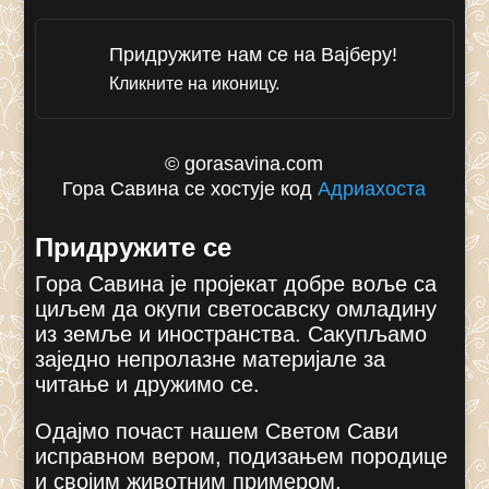
Придружите нам се на Вајберу!
Кликните на иконицу.
© gorasavina.com
Гора Савина се хостује код
Адриахоста
Придружите се
Гора Савина је пројекат добре воље са
циљем да окупи светосавску омладину
из земље и иностранства. Сакупљамо
заједно непролазне материјале за
читање и дружимо се.
Одајмо почаст нашем Светом Сави
исправном вером, подизањем породице
и својим животним примером.