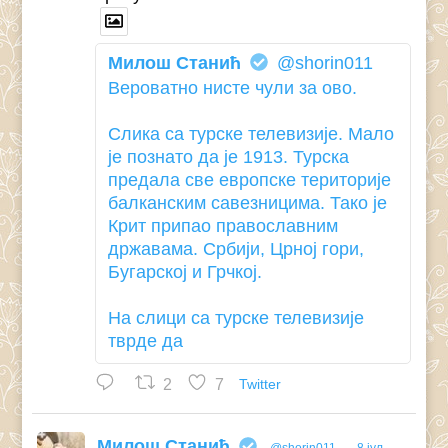
Милош Станић
@shorin011
Вероватно нисте чули за ово.
Слика са турске телевизије. Мало
је познато да је 1913. Турска
предала све европске територије
балканским савезницима. Тако је
Крит припао православним
државама. Србији, Црној гори,
Бугарској и Грчкој.
На слици са турске телевизије
тврде да
2
7
Twitter
Милош Станић