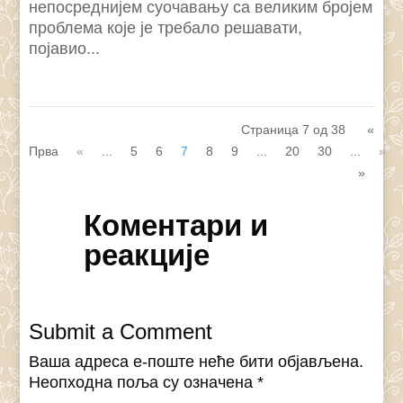
непосреднијем суочавању са великим бројем
проблема које је требало решавати,
појавио...
Страница 7 од 38
«
Прва
«
...
5
6
7
8
9
...
20
30
...
»
»
Коментари и
реакције
Submit a Comment
Ваша адреса е-поште неће бити објављена.
Неопходна поља су означена
*