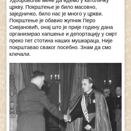
Удобровоље мене да идемо у католичку
цркву. Покрштење је било масовно,
заједничко, било нас је много у цркви.
Покрштење је обавио жупник Перо
Сивјановић, онај што је прије годину дана
организирао хапшење и депортацију у смрт
преко пет стотина наших мушкараца. Није
покрштавао сваког посебно. Знам да смо
клечали.