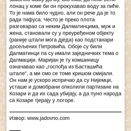
лонац у коме би он прокухавао воду за пиће.
То је нама било чудно, али он рече да је то
ради тифуса. Често је преко плота
разговарао са неким Далматинцима, муж и
жена, становали су у преуређеном објекту
(раније штали мога дједа) као подстанари
досељених Петровића. Обоје су били
Далматинци па су имали заједничких тема о
Далмацији. Маријан је ту комшиницу
означавао као „госпођа из Басташића
штале”, а ми смо се томе кришом смијали.
Он нам је ускоро испричао да су Нијемци,
усташе и домобрани опколили партизане на
Козари и да их сада убијају, а да пуно народа
са Козаре тјерају у логоре.
Извор: www.jadovno.com