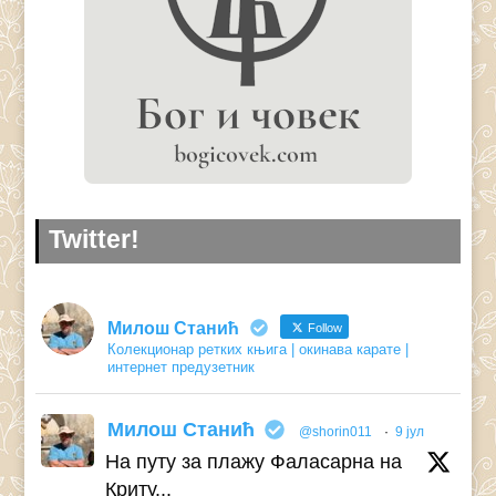
Twitter!
Милош Станић
Follow
Колекционар ретких књига | окинава карате |
интернет предузетник
Милош Станић
@shorin011
·
9 јул
На путу за плажу Фаласарна на
Криту...