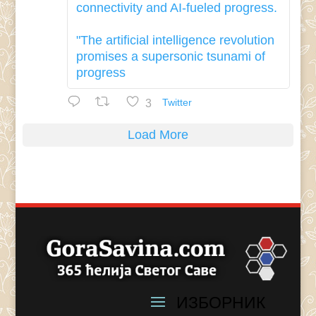
connectivity and AI-fueled progress.
"The artificial intelligence revolution
promises a supersonic tsunami of
progress
3
Twitter
Load More