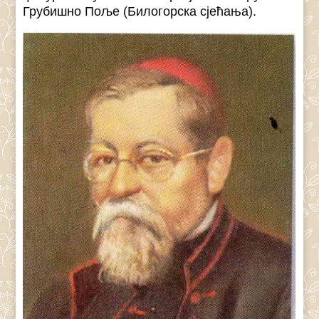
Грубишно Поље (Билогорска сјећања).