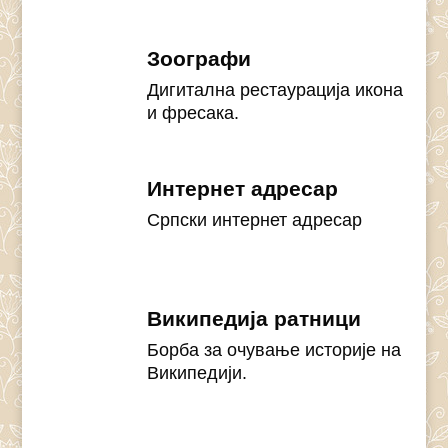
Зоографи
Дигитална рестаурација икона
и фресака.
Интернет адресар
Српски интернет адресар
Википедија ратници
Борба за очување историје на
Википедији.