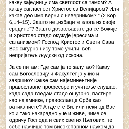
какву заједницу има светлост са тамом? А
какву сагласност Христос са Велијаром? Или
какав део има верни с неверником? “ (2 Кор.
6,14–15). Зашто не „избаците злога из своје
средине“? Зашто дозвољавате да се Божије
и Христово стадо окужује јересима и
сатанизмом? Господ Христос и Свети Сава
Вас сигурно нису томе учили, већ
непријатељ људски од искона.
Ја се питам: Где сам ја то залутао? Какву
сам Богословију и Факултет ја учио и
завршио? Какве сам најеминентније
православне професоре и учитеље слушао,
када сада гледам стадо ошугано, пастире
као најамнике, православце Србе као
ватиканисте? А где сте Ви, или неки од Вас
који тако накарадно уче и живе, чиме се
одричу Господа и свих светих Његових, те
себе научише том високопарном науком да