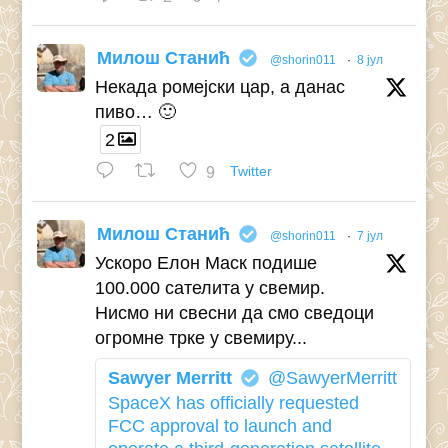
Милош Станић
@shorin011
·
8 јул
Некада ромејски цар, а данас
пиво… 🙂
2
9
Twitter
Милош Станић
@shorin011
·
7 јул
Ускоро Елон Маск подише
100.000 сателита у свемир.
Нисмо ни свесни да смо сведоци
огромне трке у свемиру...
Sawyer Merritt
@SawyerMerritt
SpaceX has officially requested
FCC approval to launch and