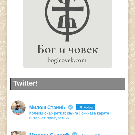
Twitter!
Милош Станић
Follow
Колекционар ретких књига | окинава карате |
интернет предузетник