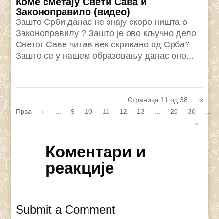
Коме сметају Свети Сава и
Законоправило (видео)
Зашто Срби данас не знају скоро ништа о
Законоправилу ? Зашто је ово кључно дело
Светог Саве читав век скривaно од Срба?
Зашто се у нашем образовању данас оно...
Страница 11 од 38
«
Прва
«
...
9
10
11
12
13
...
20
30
...
»
Коментари и
реакције
Submit a Comment