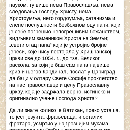
науком, ту више нема Православља, нема
следовања Господу Христу, нема
Христоумља, него гордоумља, сатанизма и
слепе послушности безбожном оцу папи, који
је себе погрешио непогрешивим божанством,
видљивим замеником Христа на Земљи;
„свети отац папа“ који је устројио бројне
јереси, које нису постојала у Хришћанској
цркви све до 1054. г., до тзв. Великог
раскола, за који је баш сам папа највише
крив и његов Кардинал, послат у Цариград
да баци у олтару Свете Софије проклетство
на нас православце и целу Православну
цркву, која је задржала верно, истинско и
оригинално учење Господа Христа?
Да ли знате колико је Ватикан, преко усташа,
то јест језуита, фрањеваца, и осталих
фратара, усмртио у најгрознијим мукама