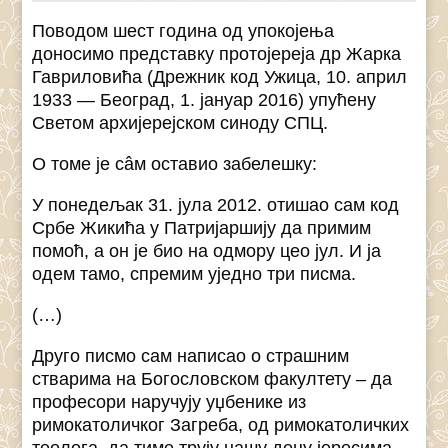
Поводом шест година од упокојења
доносимо представку протојереја др Жарка
Гавриловића (Дрежник код Ужица, 10. април
1933 — Београд, 1. јануар 2016) упућену
Светом архијерејском синоду СПЦ.
О томе је сâм оставио забелешку:
У понедељак 31. јула 2012. отишао сам код
Србе Жикића у Патријаршију да примим
помоћ, а он је био на одмору цео јул. И ја
одем тамо, спремим уједно три писма.
(…)
Друго писмо сам написао о страшним
стварима на Богословском факултету – да
професори наручују уџбенике из
римокатоличког Загреба, од римокатоличких