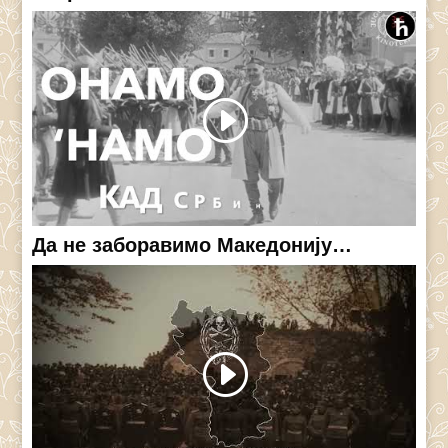
Да не заборавимо Македонију…