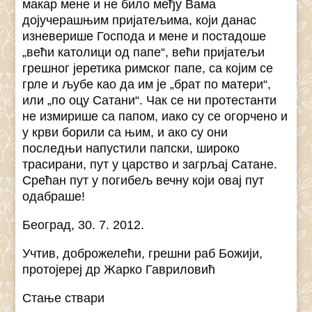
макар мене и не било међу Вама
дојучерашњим пријатељима, који данас
изневерише Господа и мене и постадоше
„већи католици од папе“, већи пријатељи
грешног јеретика римског папе, са којим се
грле и љубе као да им је „брат по матери“,
или „по оцу Сатани“. Чак се ни протестанти
не измирише са папом, иако су се огорчено и
у крви борили са њим, и ако су они
последњи напустили папски, широко
трасирани, пут у царство и загрљај Сатане.
Срећан пут у погибељ вечну који овај пут
одабраше!
Београд, 30. 7. 2012.
Учтив, доброжелећи, грешни раб Божији,
протојереј др Жарко Гавриловић
Стање ствари