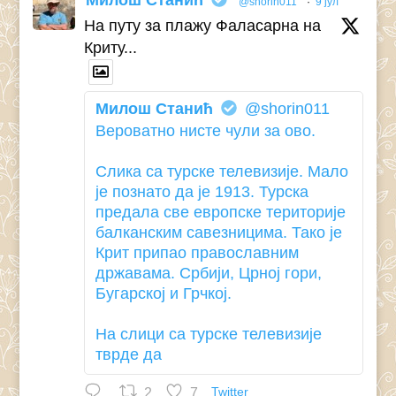
Милош Станић
@shorin011
·
9 јул
На путу за плажу Фаласарна на
Криту...
Милош Станић
@shorin011
Вероватно нисте чули за ово.
Слика са турске телевизије. Мало
је познато да је 1913. Турска
предала све европске територије
балканским савезницима. Тако је
Крит припао православним
државама. Србији, Црној гори,
Бугарској и Грчкој.
На слици са турске телевизије
тврде да
2
7
Twitter