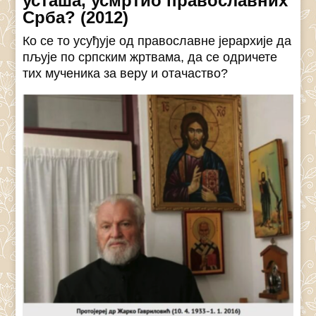
усташа, усмртио православних
Срба? (2012)
Ко се то усуђује од православне јерархије да
пљује по српским жртвама, да се одричете
тих мученика за веру и отачаство?