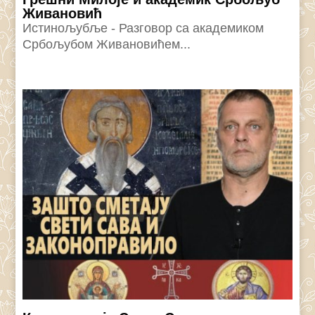
Живановић
Истинољубље - Разговор са академиком
Србољубом Живановићем...