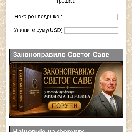
трошак.
Нека реч подршке :
Упишите суму(USD)
Законоправило Светог Саве
Најновије на форуму