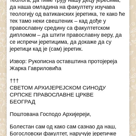
теолога, да тиме трују нашу децу јересима,
да наша омладина на факултету изучава
теологију од ватиканских јеретика, те како ће
тек тамо неки свештеник – кад дође у
православну средину са факултетском
дипломом – да штити православну веру, да
се испречи јеретицима, да докаже да су
јеретици кад је (сам) јеретик.
Извор: Рукописна оставштина протојереја
Жарка Гавриловића
†††
СВЕТОМ АРХИЈЕРЕЈСКОМ СИНОДУ
СРПСКЕ ПРАВОСЛАВНЕ ЦРКВЕ
БЕОГРАД
Поштована Господо Архијереји,
Болестан сам од како сам сазнао да наш,
Богословски факултет, наручује јеретичке