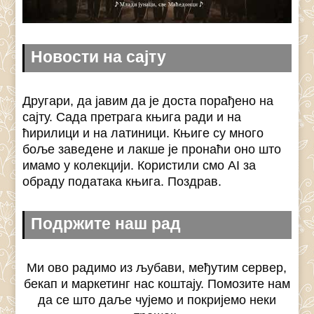
Новости на сајту
Другари, да јавим да је доста порађено на
сајту. Сада претрага књига ради и на
ћирилици и на латиници. Књиге су много
боље заведене и лакше је пронаћи оно што
имамо у колекцији. Користили смо AI за
обраду података књига. Поздрав.
Подржите наш рад
Ми ово радимо из љубави, међутим сервер,
бекап и маркетинг нас коштају. Помозите нам
да се што даље чујемо и покријемо неки