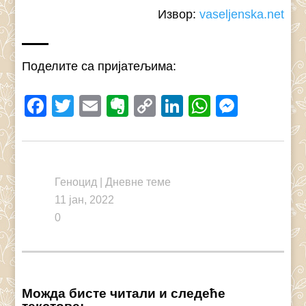
Извор:
vaseljenska.net
Поделите са пријатељима:
Facebook
Twitter
Email
Evernote
Copy
LinkedIn
WhatsAp
Messe
Link
Геноцид
|
Дневне теме
11 јан, 2022
0
Можда бисте читали и следеће