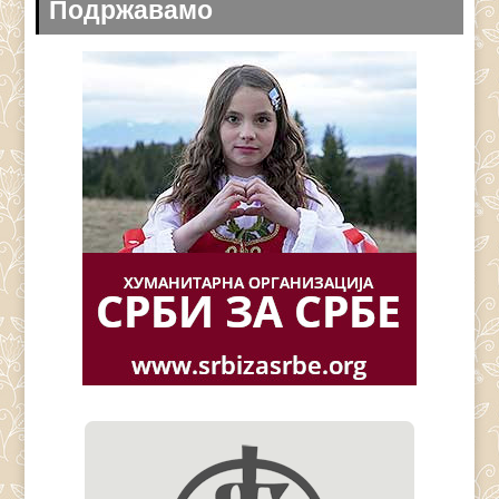
Подржавамо