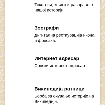
Текстови, књиге и расправе о
нашој историји.
Зоографи
Дигитална рестаурација икона
и фресака.
Интернет адресар
Српски интернет адресар
Википедија ратници
Борба за очување историје на
Википедији.