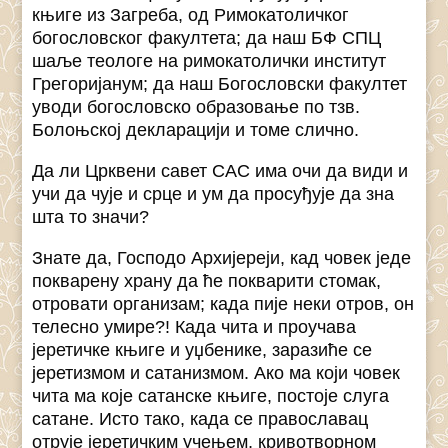
књиге из Загреба, од Римокатоличког
богословског факултета; да наш БФ СПЦ
шаље теологе на римокатолички институт
Грегоријанум; да наш Богословски факултет
уводи богословско образовање по тзв.
Болоњској декларацији и томе слично.
Да ли Црквени савет САС има очи да види и
учи да чује и срце и ум да просуђује да зна
шта то значи?
Знате да, Господо Архијереји, кад човек једе
покварену храну да ће покварити стомак,
отровати организам; када пије неки отров, он
телесно умире?! Када чита и проучава
јеретичке књиге и уџбенике, заразиће се
јеретизмом и сатанизмом. Ако ма који човек
чита ма које сатанске књиге, постоје слуга
сатане. Исто тако, када се православац
отрује јеретичким учењем, кривотворном