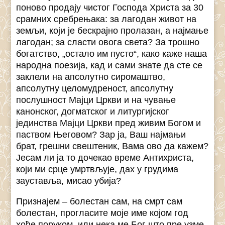
поново продају чистог Господа Христа за 30
срамних сребрењака: за лагодан живот на
земљи, који је бескрајно пролазан, а најмање
лагодан; за сласти овога света? За трошно
богатство, „остало им пусто“, како каже наша
народна поезија, кад и сами знате да сте се
заклели на апсолутно сиромаштво,
апсолутну целомудреност, апсолутну
послушност Мајци Цркви и на чување
канонског, догматског и литургијског
јединства Мајци Цркви пред живим Богом и
паством Његовом? Зар ја, Ваш најмањи
брат, грешни свештеник, Вама ово да кажем?
Јесам ли ја то дочекао време Антихриста,
који ми срце умртвљује, дах у грудима
зауставља, мисао убија?
Признајем – болестан сам, на смрт сам
болестан, прогласите моје име којом год
хоће поруком, или нека ме Бог што пре узме