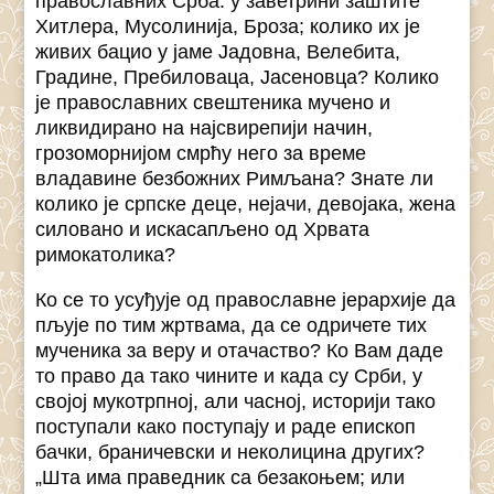
православних Срба: у заветрини заштите
Хитлера, Мусолинија, Броза; колико их је
живих бацио у јаме Јадовна, Велебита,
Градине, Пребиловаца, Јасеновца? Колико
је православних свештеника мучено и
ликвидирано на најсвирепији начин,
грозоморнијом смрћу него за време
владавине безбожних Римљана? Знате ли
колико је српске деце, нејачи, девојака, жена
силовано и искасапљено од Хрвата
римокатолика?
Ко се то усуђује од православне јерархије да
пљује по тим жртвама, да се одричете тих
мученика за веру и отачаство? Ко Вам даде
то право да тако чините и када су Срби, у
својој мукотрпној, али часној, историји тако
поступали како поступају и раде епископ
бачки, браничевски и неколицина других?
„Шта има праведник са безакоњем; или