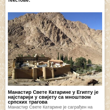
текстове:
Манастир Свете Катарине у Египту је
најстарији у свијету са мноштвом
српских трагова
Манастир Свете Катарине је саграђен на