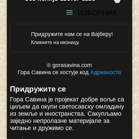
Придружите нам се на Вајберу!
Кликните на иконицу.
© gorasavina.com
Гора Савина се хостује код
Адриахоста
Придружите се
Гора Савина је пројекат добре воље са
циљем да окупи светосавску омладину
из земље и иностранства. Сакупљамо
заједно непролазне материјале за
читање и дружимо се.