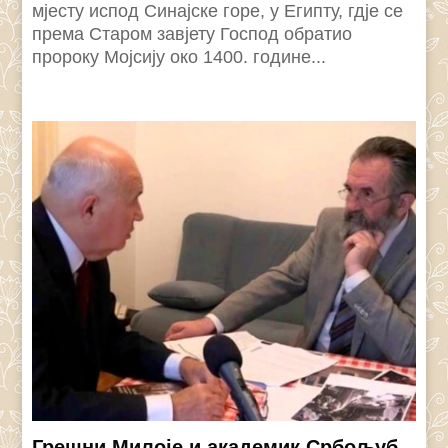
мјесту испод Синајске горе, у Египту, гдје се
према Старом завјету Господ обратио
пророку Мојсију око 1400. године...
Грешни Милоје и академик Србољуб