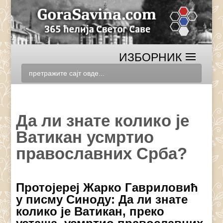
Да ли знате колико је
Ватикан усмртио
православних Срба?
Протојереј Жарко Гавриловић
у писму Синоду: Да ли знате
колико је Ватикан, преко