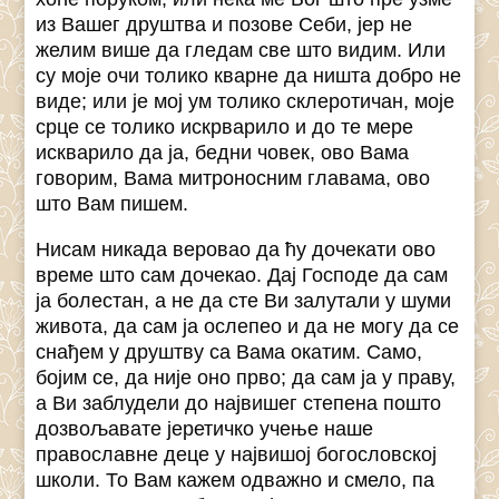
из Вашег друштва и позове Себи, јер не
желим више да гледам све што видим. Или
су моје очи толико кварне да ништа добро не
виде; или је мој ум толико склеротичан, моје
срце се толико искрварило и до те мере
искварило да ја, бедни човек, ово Вама
говорим, Вама митроносним главама, ово
што Вам пишем.
Нисам никада веровао да ћу дочекати ово
време што сам дочекао. Дај Господе да сам
ја болестан, а не да сте Ви залутали у шуми
живота, да сам ја ослепео и да не могу да се
снађем у друштву са Вама окатим. Само,
бојим се, да није оно прво; да сам ја у праву,
а Ви заблудели до највишег степена пошто
дозвољавате јеретичко учење наше
православне деце у највишој богословској
школи. То Вам кажем одважно и смело, па