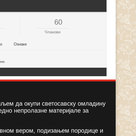
60
Чланови
но
Ознаке
ено
циљем да окупи светосавску омладину
едно непролазне материјале за
вном вером, подизањем породице и