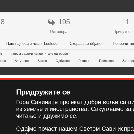
28
195
1
Одговора
Присутно
Наш најновији члан:
Louloudi
Скорашње објаве
Непрочита
ре
Форум садржи непрочитане одговоре
ивно
Актуелно
Важно
Одбијено
Решено
Приватно
Затвор
Придружите се
Гора Савина је пројекат добре воље са 
из земље и иностранства. Сакупљамо зај
читање и дружимо се.
Одајмо почаст нашем Светом Сави испра