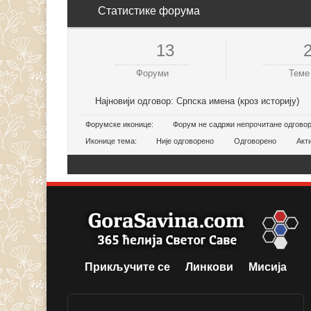
Статистике форума
13
Форуми
Теме
Најновији одговор:
Српска имена (кроз историју)
Форумске иконице:
Форум не садржи непрочитане одгово
Иконице тема:
Није одговорено
Одговорено
Акт
Прикључите се
Линкови
Мисија