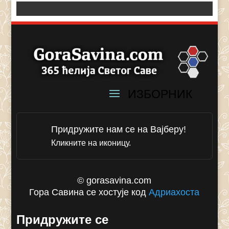
Придружите нам се на Вајберу!
Кликните на иконицу.
© gorasavina.com
Гора Савина се хостује код
Адриахоста
Придружите се