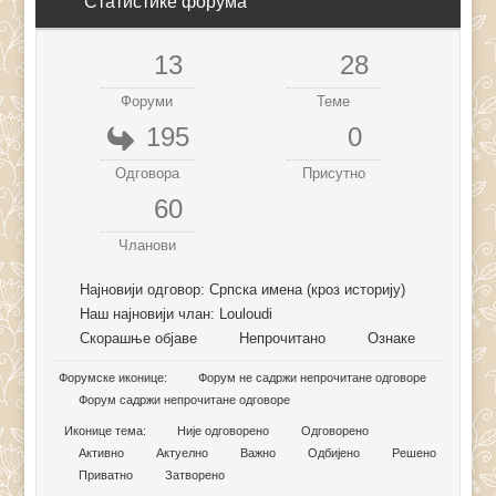
Статистике форума
13
28
Форуми
Теме
195
0
Одговора
Присутно
60
Чланови
Најновији одговор:
Српска имена (кроз историју)
Наш најновији члан:
Louloudi
Скорашње објаве
Непрочитано
Ознаке
Форумске иконице:
Форум не садржи непрочитане одговоре
Форум садржи непрочитане одговоре
Иконице тема:
Није одговорено
Одговорено
Активно
Актуелно
Важно
Одбијено
Решено
Приватно
Затворено