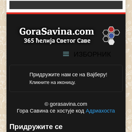
Придружите нам се на Вајберу!
Кликните на иконицу.
© gorasavina.com
Гора Савина се хостује код
Адриахоста
Придружите се