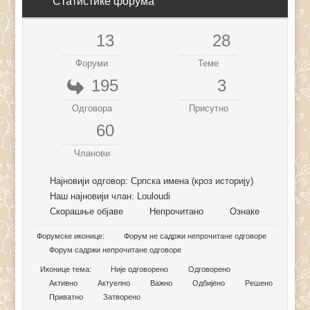
Статистике форума
13
28
Форуми
Теме
195
3
Одговора
Присутно
60
Чланови
Најновији одговор:
Српска имена (кроз историју)
Наш најновији члан:
Louloudi
Скорашње објаве
Непрочитано
Ознаке
Форумске иконице:
Форум не садржи непрочитане одговоре
Форум садржи непрочитане одговоре
Иконице тема:
Није одговорено
Одговорено
Активно
Актуелно
Важно
Одбијено
Решено
Приватно
Затворено