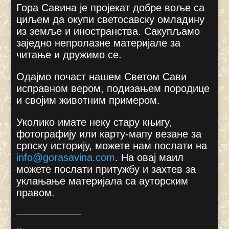
Гора Савина је пројекат добре воље са
циљем да окупи светосавску омладину
из земље и иностранства. Сакупљамо
заједно непролазне материјале за
читање и дружимо се.
Одајмо почаст нашем Светом Сави
исправном вером, подизањем породице
и својим животним примером.
Уколико имате неку стару књигу,
фотографију или карту-мапу везане за
српску историју, можете нам послати на
info@gorasavina.com
.
На овај маил
можете послати притужбу и захтев за
уклањање материјала са ауторским
правом.